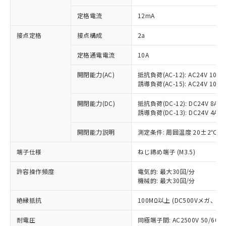
対応済み：EU RoHS指令（10物質）の
定格電流
12mA
非含有に対応した製品が提供可能な商品で
す。
接点定格
接点構成
2a
対応予定：EU RoHS指令（10物質）の非含
ご利用条件
有に対応した製品に切り替える予定のある
定格通電電流
10A
商品です。
対応予定なし：EU RoHS指令（10物質）の
開閉能力(AC)
抵抗負荷(AC-12): AC24V 10A/A
以下の条件をお読みいただき、同意のうえ
非含有に非対応の商品で、対応品を出す予
誘導負荷(AC-15): AC24V 10A/AC
ご利用ください。
定はありません。
調査・確認中：EU RoHS指令（10物質）の
開閉能力(DC)
抵抗負荷(DC-12): DC24V 8A/DC
本サービスは、当社制御機器事業取扱
※1 中国RoHS○×表
非含有の対応状況を調査中または確認中の
誘導負荷(DC-13): DC24V 4A/DC
商品の当社在庫状況および標準価格
商品です。
(税抜)を提供させていただくもので
「○」：最大均質材料含有率が中国RoHSの
開閉能力説明
測定条件: 周囲温度 20±2℃、
非該当品：ライセンス料など無形物で、有
す。
基準値以下であることを示します。
害物質有無と関係のない商品です。
当社制御機器事業取扱商品の中には、
端子仕様
ねじ締め端子 (M3.5)
「×」：最大均質材料含有率が中国RoHSの
仕入先様の事情により、非含有部品として
本サービスの対象外となる商品もある
基準値を超えていることを示します。
いたものが、含有品と判明した場合などや
当社は、これら貴社製品のうち、外国
ことをご了承ください。
許容操作頻度
電気的: 最大30回/分
「－」：未確認です。当社販売部門へお問
むを得ず変更することがあります。
為替および外国貿易法に定める商品
在庫状況および標準価格照会結果は、
機械的: 最大30回/分
い合わせください。
（以下｢規制貨物等」という）を輸出
記載している更新日時点での社内デー
*EU RoHS指令（10物質）：
または国外への提供する場合は、日本
絶縁抵抗
100MΩ以上 (DC500Vメガ、
記
タに基づき作成されるものであり、閲
説明
鉛(Pb) 1000ppm以下、 水銀(Hg) 1000ppm以下、 カド
*中国RoHS10物質の基準値 (GB/T26572)：
国政府の輸出許可(または役務取引許
号
覧された時点での実際の在庫および標
ミウム(Cd) 100ppm以下、
Pb(鉛) :1000ppm、 Hg(水銀) : 1000ppm、 Cd(カドミウ
可)を取得するなどの必要な手続きを
耐電圧
同極端子間: AC2500V 50/60
六価クロム(Cr(Ⅵ)) 1000ppm以下、ポリ臭化ビフェニル
ム) : 100ppm、
準価格とは異なる場合があることをご