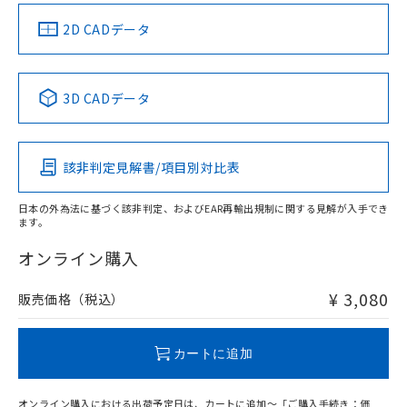
中国 RoHS
注意事項・凡例
2D CADデータ
中国 RoHS表
※1 ※2
3D CADデータ
Pb
Hg
Cd
Cr(VI)
該非判定見解書/項目別対比表
X
O
O
O
日本の外為法に基づく該非判定、およびEAR再輸出規制に関する見解が入手でき
ます。
"対応済み"や非含有の記載がされた商品であっても、流通
在庫等で未対応品が混在する可能性があります。
オンライン購入
非含有品が必要な際は、弊社営業部門もしくは販売店へお
問い合わせください。
¥ 3,080
販売価格（税込）
この製品のRoHS/REACH対応状況ページへ
カートに追加
オンライン購入における出荷予定日は、カートに追加～「ご購入手続き：価