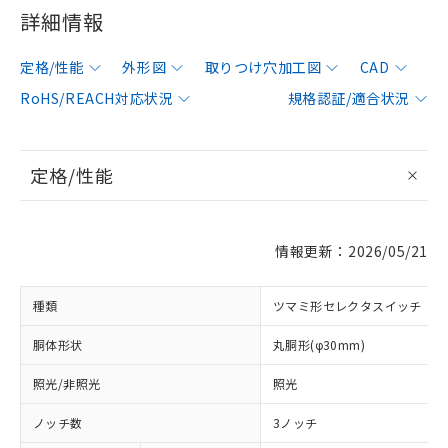
詳細情報
定格/性能
外形図
取りつけ穴加工図
CAD
RoHS/REACH対応状況
規格認証/適合状況
定格/性能
情報更新：2026/05/21
種類
ツマミ形セレクタスイッチ
胴体形状
丸胴形(φ30mm)
照光/非照光
照光
ノッチ数
3ノッチ