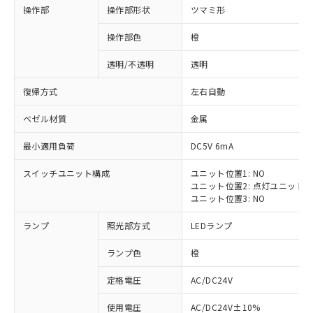
操作部
操作部形状
ツマミ形
操作部色
橙
透明/不透明
透明
復帰方式
左右自動
ベゼル材質
金属
最小適用負荷
DC5V 6mA
スイッチユニット構成
ユニット位置1: NO
ユニット位置2: 点灯ユニット
ユニット位置3: NO
ランプ
照光部方式
LEDランプ
ランプ色
橙
定格電圧
AC/DC24V
※1 対応状況
使用電圧
AC/DC24V±10%