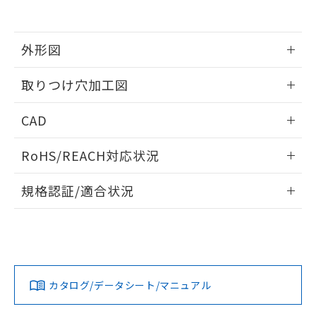
EU RoHS指令（10物質）の非含有証明書
※当社の共同利用者とは、
"個人情報
51物質の非含有証明書（当社基準）
の共同利用に関して"
の「1.共同利
※本証明書は発行日時点で非含有を証明す
用者の範囲」に記載されている法人を
るもので、過去に遡って非含有を証明する
外形図
指します。
ものではありません。
また、RoHS指令のフタル酸エステル類４
情報更新：2026/05/21
取りつけ穴加工図
物質の対応では、対応完了までの期間は出
荷製品に未対応品が混在することから備考
情報更新：2026/05/21
CAD
欄に対応日を記載しておりました。
既に当社にて対応品への在庫切替を完了
ログイン/会員登録いただくと、CADデータをダウンロー
していることから、特段のことがない限
RoHS/REACH対応状況
ドすることができます。
り、2022年1月12日より割愛しておりま
す。
情報更新：2026/7/29
規格認証/適合状況
ログイン/会員登録
EU RoHS
注意事項・凡例
A30NW-3MB-TOA-G101-OCについての規格認証/適合状況に
ついては、「カスタマーサポートセンタ お客様相談室」また
は貴社担当オムロン営業員または販売店にお問い合わせくだ
対応状況
対応予定月
※1
※2
さい。
ダウンロードデータをご利用いただく前に、以下を必ずお読
みください。
カタログ/データシート/マニュアル
対応済み
ソフトウェアの使用条件
お問い合わせ