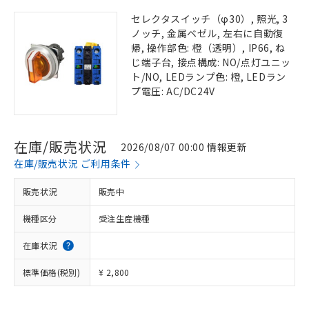
セレクタスイッチ（φ30）, 照光, 3
ノッチ, 金属ベゼル, 左右に自動復
帰, 操作部色: 橙（透明）, IP66, ね
じ端子台, 接点構成: NO/点灯ユニッ
ト/NO, LEDランプ色: 橙, LEDラン
プ電圧: AC/DC24V
在庫/販売状況
2026/08/07 00:00 情報更新
在庫/販売状況 ご利用条件
販売状況
販売中
機種区分
受注生産機種
在庫状況
標準価格(税別)
¥ 2,800