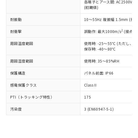
類(PBB) 1000ppm以下、ポリ臭化ジフェニルエーテル類
各端子とアース間: AC2500V 50/
Cr(Ⅵ)(六価クロム) : 1000ppm、 PBBs(ポリ臭化ビフェ
とります。
了承ください。
(PBDE) 1000ppm以下、フタル酸ビス(2-エチルヘキシ
○
一定数以上の在庫あり
ニル類) : 1000ppm、 PBDEs(ポリ臭化ジフェニルエーテ
(初期値)
当社は規制貨物を破棄する場合は、完
ル) (DEHP)(別名：DOP) 1000ppm以下、フタル酸ブチ
正式な納期状況および標準価格はお客
ル類) : 1000ppm、
ルベンジル（BBP） 1000ppm以下、フタル酸ジブチル
全に破砕するなど、違法に輸出されな
DBP(フタル酸ジブチル) : 1000ppm、 DIBP(フタル酸ジ
様のお取引先、またはお客様担当のオ
耐振動
10～55Hz 複振幅 1.5mm (接
（DBP） 1000ppm以下、フタル酸ジイソブチル
イソブチル) : 1000ppm、 BBP(フタル酸ブチルベンジ
△
一定数には満たないが在庫あり
いよう必要な手段を講じます。
ムロン制御機器販売店・当社販売員に
(DIBP) 1000ppm以下
ル) : 1000ppm、
当社は貴社製品を、核兵器、ミサイ
但し、RoHS指令で産業用監視および制御機器に対する
DEHP(フタル酸ビス(2-エチルヘキシル)) : 1000ppm
ご相談ください。
2
耐衝撃
誤動作: 最大1000m/s
(接点開
適用除外項目は除く。
ル、化学兵器、生物兵器またはその他
－
在庫なし(最新の在庫状況につ
オムロン制御機器販売店や当社販売拠
フタル酸エステル類の４物質については閾値を超える意
武器並びにこれらの製造装置等に一切
いては、お客様のお取引先、ま
図的な使用がないことを確認しています。
点は「
販売ネットワーク
」をご確認
周囲温度範囲
使用時: -25～55℃ (ただし
※2 環境保護使用期限
使用いたしません。
たはお客様担当のオムロン制御
保存時: -40～80℃
ください。
当社は、貴社製品を第三者に販売する
機器販売店・当社販売員にご確
在庫状況および標準価格結果を当社の
※2 対応予定月
「ｅ」：有害物質（10物質）のすべてが基
場合は、上記1、2および3の内容を当
周囲湿度範囲
使用時: 35～85%RH
認ください)
事前の承諾なく第三者に漏洩または開
準値以下であることを示します。
該第三者に通知します。また当社は、
示しないようお願いします。
部品在庫の切り替え状況などにより、予定
「10」：通常の使用状況下において有害物
保護構造
パネル前面: IP66
販売先および販売に係わる関係者が違
マイパーツ機能（部品リスト作成サー
空
受注生産機種、また在庫状況の
月が前後することがあります。
質が外部に漏えいし、環境に深刻な影響を
法に輸出するおそれがある場合は、取
ビス）をご利用いただくには、I-Web
白
情報を公開していない機種
感電保護クラス
Class II
及ぼさない年数を意味します。
り引きをいたしません。
メンバーズにご登録されている必要が
「－」：未確認です。当社販売部門へお問
あります。
PTI（トラッキング特性）
175
い合わせください。
お客様が当ウェブサイト上で当社にご
※3 非含有証明書ダウンロード
登録された部品リストについて、当社
汚染度
3 (EN60947-5-1)
および当社の共同利用者が、当社の製
下記の非含有証明書をダウンロードするこ
品・サービスに関するお客様との取
とができます。
合意する
キャンセル
引・商談に必要な範囲で利用すること
をご了承ください。