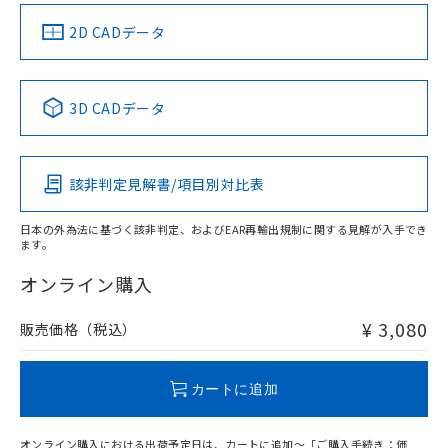
中国 RoHS
注意事項・凡例
2D CADデータ
中国 RoHS表
※1 ※2
3D CADデータ
Pb
Hg
Cd
Cr(VI)
該非判定見解書/項目別対比表
X
O
O
O
日本の外為法に基づく該非判定、およびEAR再輸出規制に関する見解が入手でき
ます。
"対応済み"や非含有の記載がされた商品であっても、流通
在庫等で未対応品が混在する可能性があります。
オンライン購入
非含有品が必要な際は、弊社営業部門もしくは販売店へお
問い合わせください。
¥ 3,080
販売価格（税込）
この製品のRoHS/REACH対応状況ページへ
カートに追加
オンライン購入における出荷予定日は、カートに追加～「ご購入手続き：価