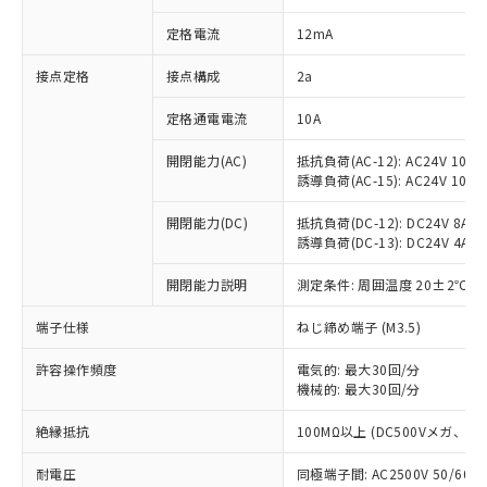
対応済み：EU RoHS指令（10物質）の
定格電流
12mA
非含有に対応した製品が提供可能な商品で
す。
接点定格
接点構成
2a
対応予定：EU RoHS指令（10物質）の非含
ご利用条件
有に対応した製品に切り替える予定のある
定格通電電流
10A
商品です。
対応予定なし：EU RoHS指令（10物質）の
開閉能力(AC)
抵抗負荷(AC-12): AC24V 10A/A
以下の条件をお読みいただき、同意のうえ
非含有に非対応の商品で、対応品を出す予
誘導負荷(AC-15): AC24V 10A/AC
ご利用ください。
定はありません。
調査・確認中：EU RoHS指令（10物質）の
開閉能力(DC)
抵抗負荷(DC-12): DC24V 8A/DC
本サービスは、当社制御機器事業取扱
※1 中国RoHS○×表
非含有の対応状況を調査中または確認中の
誘導負荷(DC-13): DC24V 4A/DC
商品の当社在庫状況および標準価格
商品です。
(税抜)を提供させていただくもので
「○」：最大均質材料含有率が中国RoHSの
開閉能力説明
測定条件: 周囲温度 20±2℃、
非該当品：ライセンス料など無形物で、有
す。
基準値以下であることを示します。
害物質有無と関係のない商品です。
当社制御機器事業取扱商品の中には、
端子仕様
ねじ締め端子 (M3.5)
「×」：最大均質材料含有率が中国RoHSの
仕入先様の事情により、非含有部品として
本サービスの対象外となる商品もある
基準値を超えていることを示します。
いたものが、含有品と判明した場合などや
当社は、これら貴社製品のうち、外国
ことをご了承ください。
許容操作頻度
電気的: 最大30回/分
「－」：未確認です。当社販売部門へお問
むを得ず変更することがあります。
為替および外国貿易法に定める商品
在庫状況および標準価格照会結果は、
機械的: 最大30回/分
い合わせください。
（以下｢規制貨物等」という）を輸出
記載している更新日時点での社内デー
*EU RoHS指令（10物質）：
または国外への提供する場合は、日本
絶縁抵抗
100MΩ以上 (DC500Vメガ、
記
タに基づき作成されるものであり、閲
説明
鉛(Pb) 1000ppm以下、 水銀(Hg) 1000ppm以下、 カド
*中国RoHS10物質の基準値 (GB/T26572)：
国政府の輸出許可(または役務取引許
号
覧された時点での実際の在庫および標
ミウム(Cd) 100ppm以下、
Pb(鉛) :1000ppm、 Hg(水銀) : 1000ppm、 Cd(カドミウ
可)を取得するなどの必要な手続きを
耐電圧
同極端子間: AC2500V 50/60
六価クロム(Cr(Ⅵ)) 1000ppm以下、ポリ臭化ビフェニル
ム) : 100ppm、
準価格とは異なる場合があることをご