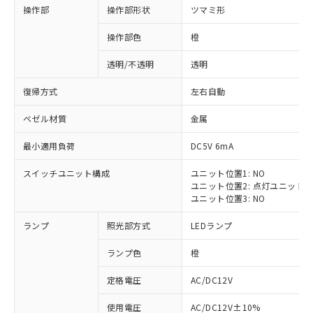
操作部
操作部形状
ツマミ形
操作部色
橙
透明/不透明
透明
復帰方式
左右自動
ベゼル材質
金属
最小適用負荷
DC5V 6mA
スイッチユニット構成
ユニット位置1: NO
ユニット位置2: 点灯ユニット
ユニット位置3: NO
ランプ
照光部方式
LEDランプ
ランプ色
橙
定格電圧
AC/DC12V
※1 対応状況
使用電圧
AC/DC12V±10%