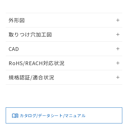
EU RoHS指令（10物質）の非含有証明書
※当社の共同利用者とは、
"個人情報
51物質の非含有証明書（当社基準）
の共同利用に関して"
の「1.共同利
※本証明書は発行日時点で非含有を証明す
用者の範囲」に記載されている法人を
るもので、過去に遡って非含有を証明する
外形図
指します。
ものではありません。
また、RoHS指令のフタル酸エステル類４
情報更新：2026/05/21
取りつけ穴加工図
物質の対応では、対応完了までの期間は出
荷製品に未対応品が混在することから備考
情報更新：2026/05/21
CAD
欄に対応日を記載しておりました。
既に当社にて対応品への在庫切替を完了
ログイン/会員登録いただくと、CADデータをダウンロー
していることから、特段のことがない限
RoHS/REACH対応状況
ドすることができます。
り、2022年1月12日より割愛しておりま
す。
情報更新：2026/7/29
規格認証/適合状況
ログイン/会員登録
EU RoHS
注意事項・凡例
A30NW-3MB-TOA-G101-OBについての規格認証/適合状況に
ついては、「カスタマーサポートセンタ お客様相談室」また
は貴社担当オムロン営業員または販売店にお問い合わせくだ
対応状況
対応予定月
※1
※2
さい。
ダウンロードデータをご利用いただく前に、以下を必ずお読
みください。
カタログ/データシート/マニュアル
対応済み
ソフトウェアの使用条件
お問い合わせ