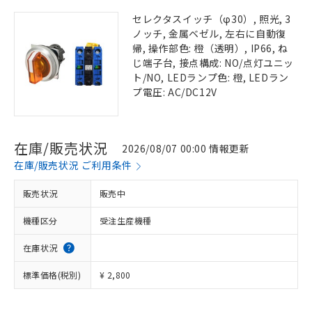
セレクタスイッチ（φ30）, 照光, 3
ノッチ, 金属ベゼル, 左右に自動復
帰, 操作部色: 橙（透明）, IP66, ね
じ端子台, 接点構成: NO/点灯ユニッ
ト/NO, LEDランプ色: 橙, LEDラン
プ電圧: AC/DC12V
在庫/販売状況
2026/08/07 00:00 情報更新
在庫/販売状況 ご利用条件
販売状況
販売中
機種区分
受注生産機種
在庫状況
標準価格(税別)
¥ 2,800