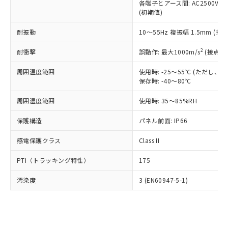
類(PBB) 1000ppm以下、ポリ臭化ジフェニルエーテル類
各端子とアース間: AC2500V 50/
Cr(Ⅵ)(六価クロム) : 1000ppm、 PBBs(ポリ臭化ビフェ
とります。
了承ください。
(PBDE) 1000ppm以下、フタル酸ビス(2-エチルヘキシ
○
一定数以上の在庫あり
ニル類) : 1000ppm、 PBDEs(ポリ臭化ジフェニルエーテ
(初期値)
当社は規制貨物を破棄する場合は、完
ル) (DEHP)(別名：DOP) 1000ppm以下、フタル酸ブチ
正式な納期状況および標準価格はお客
ル類) : 1000ppm、
ルベンジル（BBP） 1000ppm以下、フタル酸ジブチル
全に破砕するなど、違法に輸出されな
DBP(フタル酸ジブチル) : 1000ppm、 DIBP(フタル酸ジ
様のお取引先、またはお客様担当のオ
耐振動
10～55Hz 複振幅 1.5mm (接
（DBP） 1000ppm以下、フタル酸ジイソブチル
イソブチル) : 1000ppm、 BBP(フタル酸ブチルベンジ
△
一定数には満たないが在庫あり
いよう必要な手段を講じます。
ムロン制御機器販売店・当社販売員に
(DIBP) 1000ppm以下
ル) : 1000ppm、
当社は貴社製品を、核兵器、ミサイ
但し、RoHS指令で産業用監視および制御機器に対する
DEHP(フタル酸ビス(2-エチルヘキシル)) : 1000ppm
ご相談ください。
2
耐衝撃
誤動作: 最大1000m/s
(接点開
適用除外項目は除く。
ル、化学兵器、生物兵器またはその他
－
在庫なし(最新の在庫状況につ
オムロン制御機器販売店や当社販売拠
フタル酸エステル類の４物質については閾値を超える意
武器並びにこれらの製造装置等に一切
いては、お客様のお取引先、ま
図的な使用がないことを確認しています。
点は「
販売ネットワーク
」をご確認
周囲温度範囲
使用時: -25～55℃ (ただし
※2 環境保護使用期限
使用いたしません。
たはお客様担当のオムロン制御
保存時: -40～80℃
ください。
当社は、貴社製品を第三者に販売する
機器販売店・当社販売員にご確
在庫状況および標準価格結果を当社の
※2 対応予定月
「ｅ」：有害物質（10物質）のすべてが基
場合は、上記1、2および3の内容を当
周囲湿度範囲
使用時: 35～85%RH
認ください)
事前の承諾なく第三者に漏洩または開
準値以下であることを示します。
該第三者に通知します。また当社は、
示しないようお願いします。
部品在庫の切り替え状況などにより、予定
「10」：通常の使用状況下において有害物
保護構造
パネル前面: IP66
販売先および販売に係わる関係者が違
マイパーツ機能（部品リスト作成サー
空
受注生産機種、また在庫状況の
月が前後することがあります。
質が外部に漏えいし、環境に深刻な影響を
法に輸出するおそれがある場合は、取
ビス）をご利用いただくには、I-Web
白
情報を公開していない機種
感電保護クラス
Class II
及ぼさない年数を意味します。
り引きをいたしません。
メンバーズにご登録されている必要が
「－」：未確認です。当社販売部門へお問
あります。
PTI（トラッキング特性）
175
い合わせください。
お客様が当ウェブサイト上で当社にご
※3 非含有証明書ダウンロード
登録された部品リストについて、当社
汚染度
3 (EN60947-5-1)
および当社の共同利用者が、当社の製
下記の非含有証明書をダウンロードするこ
品・サービスに関するお客様との取
とができます。
合意する
キャンセル
引・商談に必要な範囲で利用すること
をご了承ください。