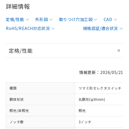
詳細情報
定格/性能
外形図
取りつけ穴加工図
CAD
RoHS/REACH対応状況
規格認証/適合状況
定格/性能
情報更新：2026/05/21
種類
ツマミ形セレクタスイッチ
胴体形状
丸胴形(φ30mm)
照光/非照光
照光
ノッチ数
3ノッチ