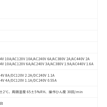
○×表
より、非含有部品としていたものが、含有品と判明した場合などやむ
みいただき、同意のうえご利用ください。
材料含有率が中国RoHSの基準値以下であることを示します。
材料含有率が中国RoHSの基準値を超えていることを示します。
、当社制御機器事業取扱商品の当社在庫状況および標準価格(税抜)
ら貴社製品のうち、外国為替および外国貿易法に定める商品（以下｢
質）：
す。当社販売部門へお問い合わせください。
 水銀(Hg) 1000ppm以下、 カドミウム(Cd) 100ppm以下、
たは国外への提供する場合は、日本国政府の輸出許可(または役務取
000ppm以下、ポリ臭化ビフェニル類(PBB) 1000ppm以下、ポリ臭化ジフェニルエーテル類(P
事業取扱商品の中には、本サービスの対象外となる商品もあること
手続きをとります。
キシル) (DEHP)(別名：DOP) 1000ppm以下、フタル酸ブチルベンジル（BBP） 100
(GB/T26572)：
以下、フタル酸ジイソブチル (DIBP) 1000ppm以下
び標準価格照会結果は、記載している更新日時点での社内データに
物を破棄する場合は、完全に破砕するなど、違法に輸出されないよ
(水銀) : 1000ppm、 Cd(カドミウム) : 100ppm、
業用監視および制御機器に対する適用除外項目は除く。
覧された時点での実際の在庫および標準価格とは異なる場合がある
1000ppm、 PBBs(ポリ臭化ビフェニル類) : 1000ppm、 PBDEs(ポリ臭化ジフェニルエーテル類
物質については閾値を超える意図的な使用がないことを確認しています。
上の在庫あり
 1000ppm、 DIBP(フタル酸ジイソブチル) : 1000ppm、 BBP(フタル酸ブチルベンジル) :
品を、核兵器、ミサイル、化学兵器、生物兵器またはその他武器並
チルヘキシル)) : 1000ppm
況および標準価格はお客様のお取引先、またはお客様担当のオムロ
用いたしません。
ご相談ください。
は満たないが在庫あり
製品を第三者に販売する場合は、上記1、2および3の内容を当該第
V 10A/AC120V 10A/AC240V 6A/AC380V 2A/AC440V 2A
機器販売店や当社販売拠点は「
販売ネットワーク
」をご確認くだ
販売先および販売に係わる関係者が違法に輸出するおそれがある場
用期限
 10A/AC120V 6A/AC240V 3A/AC380V 1.9A/AC440V 1.6A
び標準価格結果を当社の事前の承諾なく第三者に漏洩または開示し
え状況などにより、予定月が前後することがあります。
(最新の在庫状況については、お客様のお取引先、またはお客様担当
（10物質）のすべてが基準値以下であることを示します。
店・当社販売員にご確認ください)
能（部品リスト作成サービス）をご利用いただくには、I-Webメン
V 8A/DC120V 2.2A/DC240V 1.1A
使用状況下において有害物質が外部に漏えいし、環境に深刻な影響を
あります。
V 4A/DC120V 1.1A/DC240V 0.55A
機種、また在庫状況の情報を公開していない機種
ェブサイト上で当社にご登録された部品リストについて、当社およ
書ダウンロード
す。当社販売部門へお問い合わせください。
品・サービスに関するお客様との取引・商談に必要な範囲で利用す
合意する
キャンセル
0±2℃、周囲湿度 65±5%RH、操作ひん度 30回/min
書をダウンロードすることができます。
利用者とは、
"個人情報の共同利用に関して"
の「1.共同利用者の
子台
します。
10物質）の非含有証明書