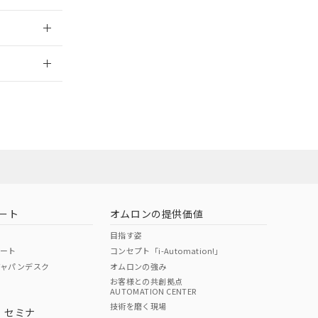
2026/7/29
担当オムロン
お問い合わせ
ート
オムロンの提供価値
目指す姿
ポート
コンセプト「i-Automation!」
ジャパンデスク
オムロンの強み
お客様との共創拠点
AUTOMATION CENTER
DIBP
BBP
DEHP
環境保護
技術を磨く現場
・セミナ