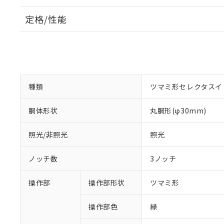
定格/性能
種類
ツマミ形セレクタスイ
胴体形状
丸胴形(φ30mm)
照光/非照光
照光
ノッチ数
3ノッチ
操作部
操作部形状
ツマミ形
操作部色
緑