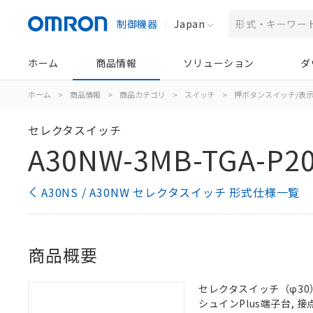
制御機器
Japan
ホーム
商品情報
ソリューション
ダ
ホーム
>
商品情報
>
商品カテゴリ
>
スイッチ
>
押ボタンスイッチ/表
セレクタスイッチ
A30NW-3MB-TGA-P2
A30NS / A30NW セレクタスイッチ 形式仕様一覧
商品概要
セレクタスイッチ（φ30）,
シュインPlus端子台, 接点