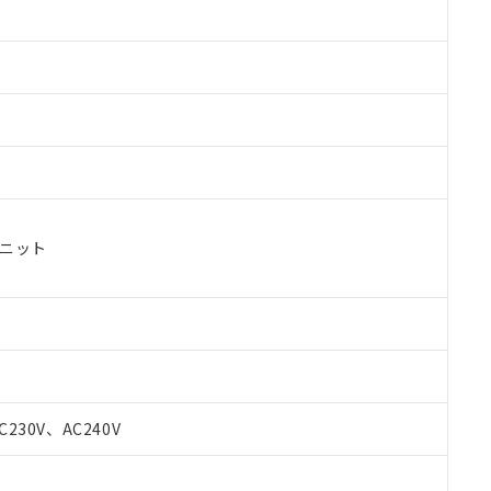
ユニット
 RoHS指令（10物質）の非含有に対応した製品が提供可能な商品です
oHS指令（10物質）の非含有に対応した製品に切り替える予定のある
C230V、AC240V
 RoHS指令（10物質）の非含有に非対応の商品で、対応品を出す予
 RoHS指令（10物質）の非含有の対応状況を調査中または確認中の
ンス料など無形物で、有害物質有無と関係のない商品です。