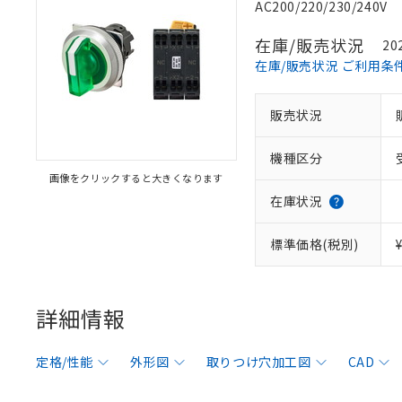
AC200/220/230/240V
在庫/販売状況
20
在庫/販売状況 ご利用条
販売状況
機種区分
画像をクリックすると大きくなります
在庫状況
標準価格(税別)
詳細情報
定格/性能
外形図
取りつけ穴加工図
CAD