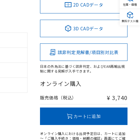
2D CADデータ
在庫・価格
無料テスト機
3D CADデータ
該非判定見解書/項目別対比表
日本の外為法に基づく該非判定、およびEAR再輸出規
制に関する見解が入手できます。
オンライン購入
¥ 3,740
販売価格（税込）
カートに追加
オンライン購入における出荷予定日は、カートに追加
～「ご購入手続き：価格・納期の確認」画面にてご確