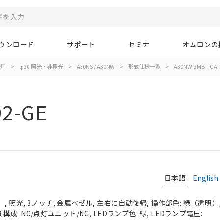
ウンロード
サポート
セミナ
オムロンの
示灯
>
φ30:照光・非照光
>
A30NS / A30NW
>
形式仕様一覧
>
A30NW-3MB-TGA-
02-GE
日本語
English
 照光, 3ノッチ, 金属ベゼル, 左右に自動復帰, 操作部色: 緑（透明）, I
構成: NC/点灯ユニット/NC, LEDランプ色: 緑, LEDランプ電圧: