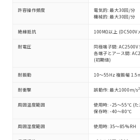
51物質の非含有証
許容操作頻度
電気的: 最大30回/分
※本証明書は発行
機械的: 最大30回/分
また、RoHS指
混在することから
既に当社にて対応
絶縁抵抗
100MΩ以上 (DC5
り割愛しておりま
耐電圧
同極端子間: AC2500V
各端子とアース間: AC250
(初期値)
耐振動
10～55Hz 複振幅 1.
耐衝撃
誤動作: 最大1000m/s
周囲温度範囲
使用時: -25～55℃
保存時: -40～80℃
周囲湿度範囲
使用時: 35～85%RH