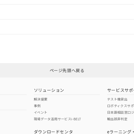
ードすることができます。
情報更新：
ログイン/会員登録
適合状況については、「カスタマーサポートセンタ お客様相談室」または貴社
みください。
非含有証明書
※3
ページ先頭へ戻る
ダウンロードはこちら
ソリューション
サービスサポ
解決提案
テスト機貸出
事例
ロボティクスサ
イベント
日本語相談窓口
現場データ活用サービスi-BELT
輸出該非判定
I)
PBBs
PBDEs
DBP
ダウンロードセンタ
eラーニング