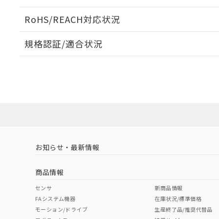
ログイン/会員登録いただくと、CADデータをダウンロ
RoHS/REACH対応状況
規格認証/適合状況
EU RoHS
注意事項・凡例
A30NW-3MB-TGA-P202-GEについての規格認証/
営業員または販売店にお問い合わせください。
ダウンロードデータをご利用いただく前に、以下を必ずお読
対応状況
対応予定月
※1
※2
ソフトウェアの使用条件
対応済み
お知らせ・最新情報
中国 RoHS
注意事項・凡例
商品情報
中国 RoHS表
※1 ※2
センサ
新商品情報
FAシステム機器
在庫状況/標準価格
Pb
Hg
Cd
Cr(V
モーション/ドライブ
生産終了品/推奨代替品