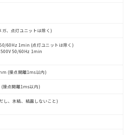
明書（当社基準）
日時点で非含有を証明するもので、過去に遡って非含有を証明するも
令のフタル酸エステル類４物質の対応では、対応完了までの期間は出
備考欄に対応日を記載しておりました。
品への在庫切替を完了していることから、特段のことがない限り、20
00Vメガ、点灯ユニットは除く)
す。
 50/60Hz 1min (点灯ユニットは除く)
0V 50/60Hz 1min
5mm (接点開離1ms以内)
2
(接点開離1ms以内)
 (ただし、氷結、結露しないこと)