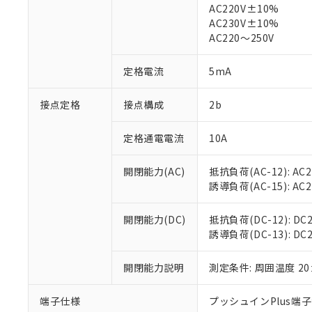
※1 中国RoHS
AC220V±10%
仕入先様の事情に
AC230V±10%
があります。
以下の条件をお読
「○」：最大均質
AC220～250V
「×」：最大均質
本サービスは
当社は、これ
*EU RoHS指令（10物
「－」：未確認で
鉛(Pb) 1000ppm以下、
くものです。
う）を輸出ま
定格電流
5mA
記
説明
六価クロム(Cr(Ⅵ)) 1
当社制御機器
などの必要な
フタル酸ビス(2-エチルヘ
号
*中国RoHS10物質の基準値 
ル（DBP） 1000ppm
在庫状況およ
当社は規制貨
接点定格
接点構成
2b
Pb(鉛) :1000ppm、 Hg
但し、RoHS指令で産
のであり、閲
ます。
Cr(Ⅵ)(六価クロム) : 
フタル酸エステル類の４
○
一定数以
DBP(フタル酸ジブチル) :
い。
当社は貴社製
DEHP(フタル酸ビス(2-エ
定格通電電流
10A
正式な納期状
置等に一切使
当社販売員に
※2 対応予定月
△
一定数に
当社は、貴社
開閉能力(AC)
抵抗負荷(AC-12): AC24
オムロン制御
また当社は、
※2 環境保護使
誘導負荷(AC-15): AC24V
在庫状況およ
部品在庫の切り替
たしません。
－
在庫なし
す。
「ｅ」：有害物質
機器販売
マイパーツ機
開閉能力(DC)
抵抗負荷(DC-12): DC24
「10」：通常の
ている必要が
誘導負荷(DC-13): DC24
味します。
空
受注生産
お客様が当ウ
※3 非含有証明
「－」：未確認で
白
が、当社の製
開閉能力説明
測定条件: 周囲温度 2
さい。
下記の非含有証明
※当社の共同
端子仕様
プッシュインPlus端
いる法人を指
EU RoHS指令（