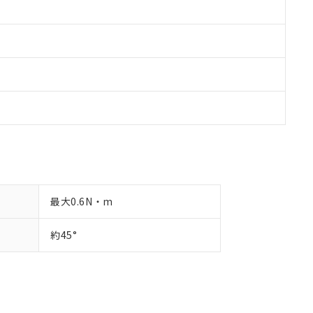
最大0.6N・m
約45°