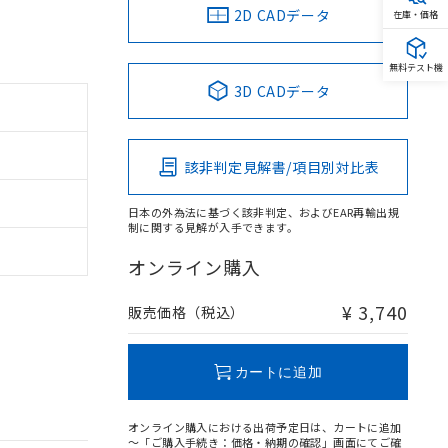
2D CADデータ
在庫・価格
無料テスト機
3D CADデータ
該非判定見解書/項目別対比表
日本の外為法に基づく該非判定、およびEAR再輸出規
制に関する見解が入手できます。
オンライン購入
¥ 3,740
販売価格（税込）
カートに追加
オンライン購入における出荷予定日は、カートに追加
～「ご購入手続き：価格・納期の確認」画面にてご確