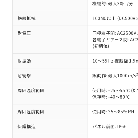
※3 非含有証明
「－」：未確認で
機械的: 最大30回/分
白
が、当社の製
さい。
下記の非含有証明
絶縁抵抗
100MΩ以上 (DC5
※当社の共同
いる法人を指
EU RoHS指令（
51物質の非含有証
耐電圧
同極端子間: AC2500V
※本証明書は発行
各端子とアース間: AC250
また、RoHS指
(初期値)
混在することから
既に当社にて対応
耐振動
10～55Hz 複振幅 1.
り割愛しておりま
耐衝撃
誤動作: 最大1000m/s
周囲温度範囲
使用時: -25～55℃
保存時: -40～80℃
周囲湿度範囲
使用時: 35～85%RH
保護構造
パネル前面: IP66