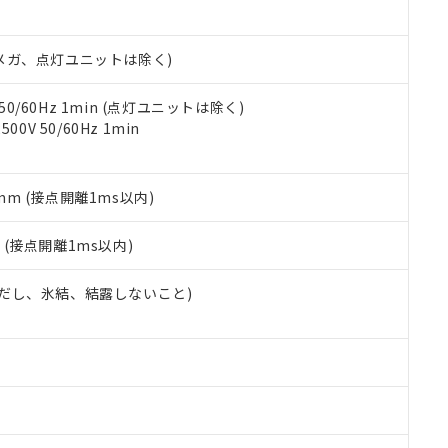
書ダウンロード
す。当社販売部門へお問い合わせください。
品・サービスに関するお客様との取引・商談に必要な範囲で利用す
合意する
キャンセル
書をダウンロードすることができます。
00Vメガ、点灯ユニットは除く)
利用者とは、
"個人情報の共同利用に関して"
の「1.共同利用者の
します。
10物質）の非含有証明書
明書（当社基準）
 50/60Hz 1min (点灯ユニットは除く)
日時点で非含有を証明するもので、過去に遡って非含有を証明するも
0V 50/60Hz 1min
令のフタル酸エステル類４物質の対応では、対応完了までの期間は出
備考欄に対応日を記載しておりました。
品への在庫切替を完了していることから、特段のことがない限り、20
5mm (接点開離1ms以内)
す。
2
(接点開離1ms以内)
 (ただし、氷結、結露しないこと)