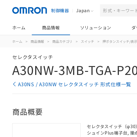
制御機器
Japan
ホーム
商品情報
ソリューション
ダ
ホーム
>
商品情報
>
商品カテゴリ
>
スイッチ
>
押ボタンスイッチ/表
セレクタスイッチ
A30NW-3MB-TGA-P2
A30NS / A30NW セレクタスイッチ 形式仕様一覧
商品概要
セレクタスイッチ（φ30）,
シュインPlus端子台, 接点構