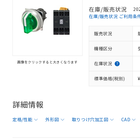
在庫/販売状況
20
在庫/販売状況 ご利用条
販売状況
機種区分
画像をクリックすると大きくなります
在庫状況
標準価格(税別)
詳細情報
定格/性能
外形図
取りつけ穴加工図
CAD