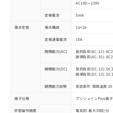
対応済み：EU
AC100～130V
対応予定：EU R
対応予定なし：EU
定格電流
5mA
調査・確認中：EU
ご利用条件
非該当品：ライセ
※1 中国RoHS
接点定格
接点構成
1a+1b
仕入先様の事情に
があります。
以下の条件をお読
「○」：最大均質
定格通電電流
10A
「×」：最大均質
本サービスは
当社は、これ
*EU RoHS指令（10物
「－」：未確認で
鉛(Pb) 1000ppm以下、
くものです。
う）を輸出ま
開閉能力(AC)
抵抗負荷(AC-12): AC24
記
説明
六価クロム(Cr(Ⅵ)) 1
当社制御機器
などの必要な
フタル酸ビス(2-エチルヘ
誘導負荷(AC-15): AC24V
号
*中国RoHS10物質の基準値 
ル（DBP） 1000ppm
在庫状況およ
当社は規制貨
Pb(鉛) :1000ppm、 Hg
但し、RoHS指令で産
のであり、閲
ます。
Cr(Ⅵ)(六価クロム) : 
フタル酸エステル類の４
開閉能力(DC)
抵抗負荷(DC-12): DC24
○
一定数以
DBP(フタル酸ジブチル) :
い。
当社は貴社製
DEHP(フタル酸ビス(2-エ
誘導負荷(DC-13): DC24
正式な納期状
置等に一切使
当社販売員に
※2 対応予定月
△
一定数に
当社は、貴社
オムロン制御
開閉能力説明
測定条件: 周囲温度 2
また当社は、
※2 環境保護使
在庫状況およ
部品在庫の切り替
たしません。
－
在庫なし
す。
「ｅ」：有害物質
端子仕様
プッシュインPlus端
機器販売
マイパーツ機
「10」：通常の
ている必要が
味します。
許容操作頻度
電気的: 最大30回/分
空
受注生産
お客様が当ウ