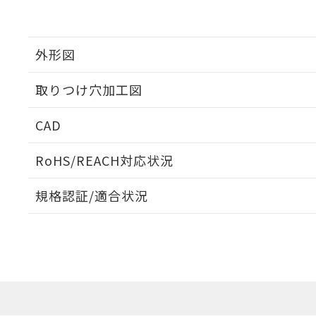
外形図
取りつけ穴加工図
CAD
ログイン/会員登録いただくと、CADデータをダウンロ
RoHS/REACH対応状況
規格認証/適合状況
EU RoHS
注意事項・凡例
A30NW-3MB-TGA-P201-GDについての規格認証/
営業員または販売店にお問い合わせください。
ダウンロードデータをご利用いただく前に、以下を必ずお読
対応状況
対応予定月
※1
※2
ソフトウェアの使用条件
対応済み