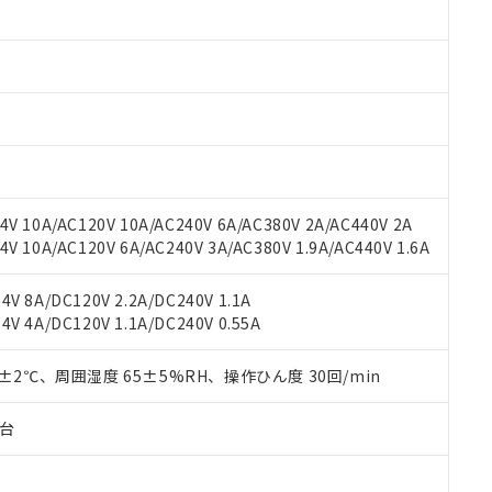
 RoHS指令（10物質）の非含有に対応した製品が提供可能な商品です
oHS指令（10物質）の非含有に対応した製品に切り替える予定のある
 RoHS指令（10物質）の非含有に非対応の商品で、対応品を出す予
 RoHS指令（10物質）の非含有の対応状況を調査中または確認中の
ンス料など無形物で、有害物質有無と関係のない商品です。
○×表
より、非含有部品としていたものが、含有品と判明した場合などやむ
みいただき、同意のうえご利用ください。
材料含有率が中国RoHSの基準値以下であることを示します。
材料含有率が中国RoHSの基準値を超えていることを示します。
、当社制御機器事業取扱商品の当社在庫状況および標準価格(税抜)
ら貴社製品のうち、外国為替および外国貿易法に定める商品（以下｢
質）：
す。当社販売部門へお問い合わせください。
 水銀(Hg) 1000ppm以下、 カドミウム(Cd) 100ppm以下、
たは国外への提供する場合は、日本国政府の輸出許可(または役務取
V 10A/AC120V 10A/AC240V 6A/AC380V 2A/AC440V 2A
000ppm以下、ポリ臭化ビフェニル類(PBB) 1000ppm以下、ポリ臭化ジフェニルエーテル類(P
事業取扱商品の中には、本サービスの対象外となる商品もあること
手続きをとります。
キシル) (DEHP)(別名：DOP) 1000ppm以下、フタル酸ブチルベンジル（BBP） 100
 10A/AC120V 6A/AC240V 3A/AC380V 1.9A/AC440V 1.6A
(GB/T26572)：
以下、フタル酸ジイソブチル (DIBP) 1000ppm以下
び標準価格照会結果は、記載している更新日時点での社内データに
物を破棄する場合は、完全に破砕するなど、違法に輸出されないよ
(水銀) : 1000ppm、 Cd(カドミウム) : 100ppm、
業用監視および制御機器に対する適用除外項目は除く。
覧された時点での実際の在庫および標準価格とは異なる場合がある
1000ppm、 PBBs(ポリ臭化ビフェニル類) : 1000ppm、 PBDEs(ポリ臭化ジフェニルエーテル類
物質については閾値を超える意図的な使用がないことを確認しています。
V 8A/DC120V 2.2A/DC240V 1.1A
上の在庫あり
 1000ppm、 DIBP(フタル酸ジイソブチル) : 1000ppm、 BBP(フタル酸ブチルベンジル) :
品を、核兵器、ミサイル、化学兵器、生物兵器またはその他武器並
チルヘキシル)) : 1000ppm
V 4A/DC120V 1.1A/DC240V 0.55A
況および標準価格はお客様のお取引先、またはお客様担当のオムロ
用いたしません。
ご相談ください。
は満たないが在庫あり
製品を第三者に販売する場合は、上記1、2および3の内容を当該第
機器販売店や当社販売拠点は「
販売ネットワーク
」をご確認くだ
0±2℃、周囲湿度 65±5%RH、操作ひん度 30回/min
販売先および販売に係わる関係者が違法に輸出するおそれがある場
用期限
び標準価格結果を当社の事前の承諾なく第三者に漏洩または開示し
え状況などにより、予定月が前後することがあります。
(最新の在庫状況については、お客様のお取引先、またはお客様担当
（10物質）のすべてが基準値以下であることを示します。
子台
店・当社販売員にご確認ください)
能（部品リスト作成サービス）をご利用いただくには、I-Webメン
使用状況下において有害物質が外部に漏えいし、環境に深刻な影響を
あります。
機種、また在庫状況の情報を公開していない機種
ェブサイト上で当社にご登録された部品リストについて、当社およ