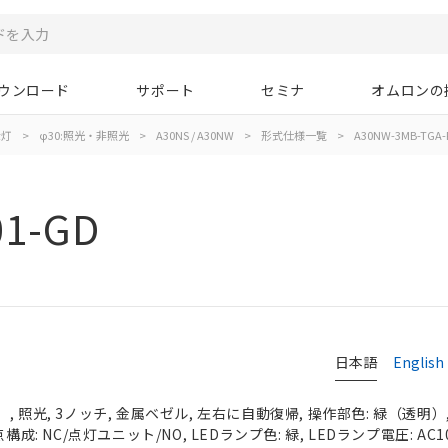
ウンロード
サポート
セミナ
オムロンの
示灯
>
φ30:照光・非照光
>
A30NS / A30NW
>
形式仕様一覧
>
A30NW-3MB-TGA-
01-GD
日本語
English
 照光, 3ノッチ, 金属ベゼル, 左右に自動復帰, 操作部色: 緑（透明）, I
成: NC/点灯ユニット/NO, LEDランプ色: 緑, LEDランプ電圧: AC100