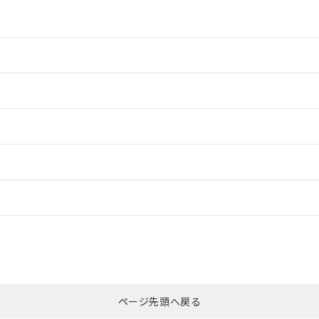
情報更新：2
情報更新：2
ードすることができます。
情報更新：
ログイン/会員登録
適合状況については、「カスタマーサポートセンタ お客様相談室」または貴
みください。
非含有証明書
※3
ページ先頭へ戻る
ダウンロードはこちら