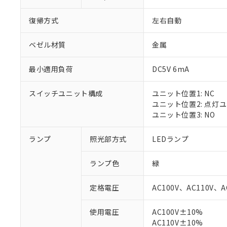
復帰方式
左右自動
ベゼル材質
金属
最小適用負荷
DC5V 6mA
スイッチユニット構成
ユニット位置1: NC
ユニット位置2: 点灯
ユニット位置3: NO
ランプ
照光部方式
LEDランプ
ランプ色
緑
定格電圧
AC100V、AC110V、A
※1 対応状況
使用電圧
AC100V±10%
AC110V±10%