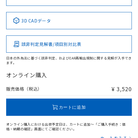
中国 RoHS表
※1 ※2
3D CADデータ
Pb
Hg
Cd
Cr(VI)
該非判定見解書/項目別対比表
X
O
O
O
日本の外為法に基づく該非判定、およびEAR再輸出規制に関する見解が入手でき
ます。
"対応済み"や非含有の記載がされた商品であっても、流通
在庫等で未対応品が混在する可能性があります。
オンライン購入
非含有品が必要な際は、弊社営業部門もしくは販売店へお
問い合わせください。
¥ 3,520
販売価格（税込）
この製品のRoHS/REACH対応状況ページへ
カートに追加
オンライン購入における出荷予定日は、カートに追加～「ご購入手続き：価
格・納期の確認」画面にてご確認ください。