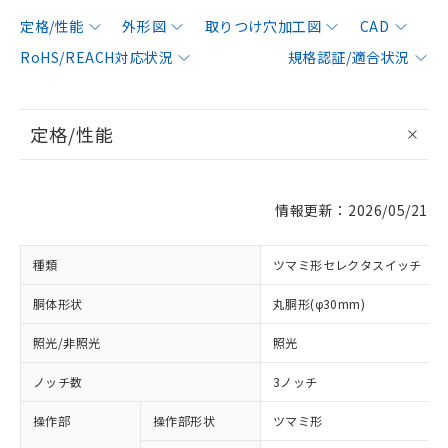
定格/性能
外形図
取りつけ穴加工図
CAD
RoHS/REACH対応状況
規格認証/適合状況
定格/性能
情報更新：2026/05/21
種類
ツマミ形セレクタスイッチ
胴体形状
丸胴形(φ30mm)
照光/非照光
照光
ノッチ数
3ノッチ
操作部
操作部形状
ツマミ形