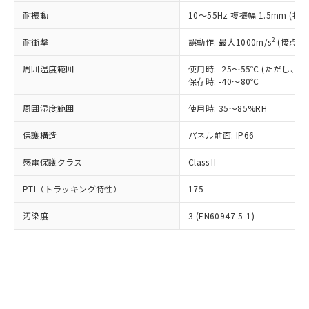
○
一定数以上の在庫あり
ニル類) : 1000ppm、 PBDEs(ポリ臭化ジフェニルエーテ
当社は規制貨物を破棄する場合は、完
ル) (DEHP)(別名：DOP) 1000ppm以下、フタル酸ブチ
正式な納期状況および標準価格はお客
ル類) : 1000ppm、
耐振動
10～55Hz 複振幅 1.5mm (接
ルベンジル（BBP） 1000ppm以下、フタル酸ジブチル
全に破砕するなど、違法に輸出されな
DBP(フタル酸ジブチル) : 1000ppm、 DIBP(フタル酸ジ
様のお取引先、またはお客様担当のオ
（DBP） 1000ppm以下、フタル酸ジイソブチル
イソブチル) : 1000ppm、 BBP(フタル酸ブチルベンジ
△
一定数には満たないが在庫あり
いよう必要な手段を講じます。
ムロン制御機器販売店・当社販売員に
(DIBP) 1000ppm以下
2
耐衝撃
ル) : 1000ppm、
誤動作: 最大1000m/s
(接点開
当社は貴社製品を、核兵器、ミサイ
但し、RoHS指令で産業用監視および制御機器に対する
DEHP(フタル酸ビス(2-エチルヘキシル)) : 1000ppm
ご相談ください。
適用除外項目は除く。
ル、化学兵器、生物兵器またはその他
－
在庫なし(最新の在庫状況につ
オムロン制御機器販売店や当社販売拠
周囲温度範囲
使用時: -25～55℃ (ただし
フタル酸エステル類の４物質については閾値を超える意
武器並びにこれらの製造装置等に一切
いては、お客様のお取引先、ま
図的な使用がないことを確認しています。
保存時: -40～80℃
点は「
販売ネットワーク
」をご確認
※2 環境保護使用期限
使用いたしません。
たはお客様担当のオムロン制御
ください。
当社は、貴社製品を第三者に販売する
周囲湿度範囲
使用時: 35～85%RH
機器販売店・当社販売員にご確
在庫状況および標準価格結果を当社の
※2 対応予定月
「ｅ」：有害物質（10物質）のすべてが基
場合は、上記1、2および3の内容を当
認ください)
事前の承諾なく第三者に漏洩または開
準値以下であることを示します。
保護構造
パネル前面: IP66
該第三者に通知します。また当社は、
示しないようお願いします。
部品在庫の切り替え状況などにより、予定
「10」：通常の使用状況下において有害物
販売先および販売に係わる関係者が違
マイパーツ機能（部品リスト作成サー
空
受注生産機種、また在庫状況の
感電保護クラス
Class II
月が前後することがあります。
質が外部に漏えいし、環境に深刻な影響を
法に輸出するおそれがある場合は、取
ビス）をご利用いただくには、I-Web
白
情報を公開していない機種
及ぼさない年数を意味します。
り引きをいたしません。
メンバーズにご登録されている必要が
PTI（トラッキング特性）
175
「－」：未確認です。当社販売部門へお問
あります。
い合わせください。
お客様が当ウェブサイト上で当社にご
汚染度
3 (EN60947-5-1)
※3 非含有証明書ダウンロード
登録された部品リストについて、当社
および当社の共同利用者が、当社の製
下記の非含有証明書をダウンロードするこ
品・サービスに関するお客様との取
とができます。
合意する
キャンセル
引・商談に必要な範囲で利用すること
をご了承ください。
EU RoHS指令（10物質）の非含有証明書
※当社の共同利用者とは、
"個人情報