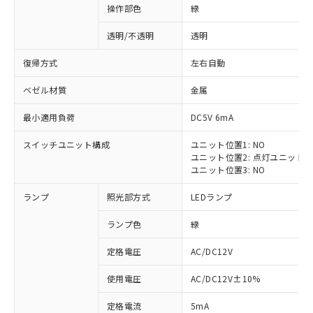
操作部色
緑
透明/不透明
透明
復帰方式
左右自動
ベゼル材質
金属
最小適用負荷
DC5V 6mA
スイッチユニット構成
ユニット位置1: NO
ユニット位置2: 点灯ユニット
ユニット位置3: NO
ランプ
照光部方式
LEDランプ
ランプ色
緑
定格電圧
AC/DC12V
※1 対応状況
使用電圧
AC/DC12V±10%
定格電流
5mA
対応済み：EU RoHS指令（10物質）の