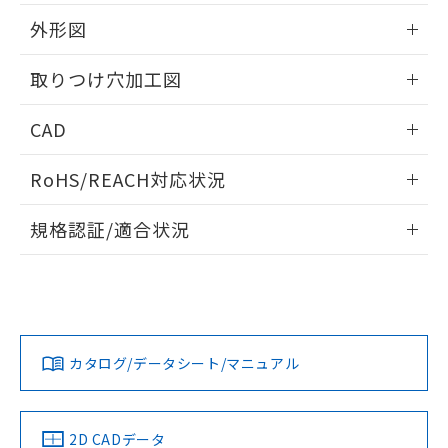
51物質の非含有証明書（当社基準）
の共同利用に関して"
の「1.共同利
※本証明書は発行日時点で非含有を証明す
外形図
用者の範囲」に記載されている法人を
るもので、過去に遡って非含有を証明する
指します。
ものではありません。
情報更新：2026/05/21
取りつけ穴加工図
また、RoHS指令のフタル酸エステル類４
物質の対応では、対応完了までの期間は出
情報更新：2026/05/21
CAD
荷製品に未対応品が混在することから備考
欄に対応日を記載しておりました。
ログイン/会員登録いただくと、CADデータをダウンロー
既に当社にて対応品への在庫切替を完了
RoHS/REACH対応状況
ドすることができます。
していることから、特段のことがない限
り、2022年1月12日より割愛しておりま
情報更新：2026/7/29
規格認証/適合状況
す。
ログイン/会員登録
EU RoHS
注意事項・凡例
A30NW-3MB-TGA-P101-GBについての規格認証/適合状況に
ついては、「カスタマーサポートセンタ お客様相談室」また
は貴社担当オムロン営業員または販売店にお問い合わせくだ
対応状況
対応予定月
※1
※2
さい。
ダウンロードデータをご利用いただく前に、以下を必ずお読
みください。
カタログ/データシート/マニュアル
対応済み
ソフトウェアの使用条件
お問い合わせ
中国 RoHS
注意事項・凡例
2D CADデータ