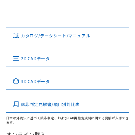
ログイン/会員登録
EU RoHS
注意事項・凡例
A30NW-3MB-TGA-G201-GBについての規格認証/適合状況に
ついては、「カスタマーサポートセンタ お客様相談室」また
は貴社担当オムロン営業員または販売店にお問い合わせくだ
対応状況
対応予定月
※1
※2
さい。
ダウンロードデータをご利用いただく前に、以下を必ずお読
みください。
カタログ/データシート/マニュアル
対応済み
ソフトウェアの使用条件
お問い合わせ
中国 RoHS
注意事項・凡例
2D CADデータ
中国 RoHS表
※1 ※2
3D CADデータ
Pb
Hg
Cd
Cr(VI)
該非判定見解書/項目別対比表
X
O
O
O
日本の外為法に基づく該非判定、およびEAR再輸出規制に関する見解が入手でき
ます。
"対応済み"や非含有の記載がされた商品であっても、流通
在庫等で未対応品が混在する可能性があります。
オンライン購入