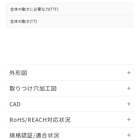
および当社の共同利用者が、当社の製
下記の非含有証明書をダウンロードするこ
品・サービスに関するお客様との取
全体の動きに必要な力(TTF)
とができます。
合意する
キャンセル
引・商談に必要な範囲で利用すること
をご了承ください。
全体の動き(TT)
EU RoHS指令（10物質）の非含有証明書
※当社の共同利用者とは、
"個人情報
51物質の非含有証明書（当社基準）
の共同利用に関して"
の「1.共同利
※本証明書は発行日時点で非含有を証明す
用者の範囲」に記載されている法人を
るもので、過去に遡って非含有を証明する
指します。
ものではありません。
また、RoHS指令のフタル酸エステル類４
物質の対応では、対応完了までの期間は出
荷製品に未対応品が混在することから備考
外形図
欄に対応日を記載しておりました。
情報更新：2026/05/21
既に当社にて対応品への在庫切替を完了
取りつけ穴加工図
していることから、特段のことがない限
り、2022年1月12日より割愛しておりま
情報更新：2026/05/21
CAD
す。
ログイン/会員登録いただくと、CADデータをダウンロー
RoHS/REACH対応状況
ドすることができます。
情報更新：2026/7/29
規格認証/適合状況