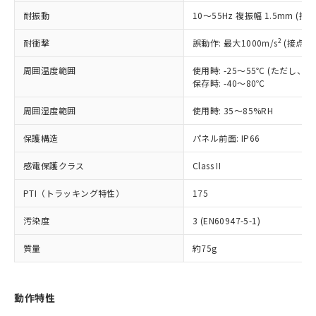
（以下｢規制貨物等」という）を輸出
記載している更新日時点での社内デー
耐振動
10～55Hz 複振幅 1.5mm (接
*EU RoHS指令（10物質）：
または国外への提供する場合は、日本
記
タに基づき作成されるものであり、閲
説明
鉛(Pb) 1000ppm以下、 水銀(Hg) 1000ppm以下、 カド
*中国RoHS10物質の基準値 (GB/T26572)：
国政府の輸出許可(または役務取引許
号
覧された時点での実際の在庫および標
ミウム(Cd) 100ppm以下、
Pb(鉛) :1000ppm、 Hg(水銀) : 1000ppm、 Cd(カドミウ
2
耐衝撃
誤動作: 最大1000m/s
(接点開
可)を取得するなどの必要な手続きを
六価クロム(Cr(Ⅵ)) 1000ppm以下、ポリ臭化ビフェニル
ム) : 100ppm、
準価格とは異なる場合があることをご
類(PBB) 1000ppm以下、ポリ臭化ジフェニルエーテル類
Cr(Ⅵ)(六価クロム) : 1000ppm、 PBBs(ポリ臭化ビフェ
とります。
了承ください。
(PBDE) 1000ppm以下、フタル酸ビス(2-エチルヘキシ
周囲温度範囲
使用時: -25～55℃ (ただし
○
一定数以上の在庫あり
ニル類) : 1000ppm、 PBDEs(ポリ臭化ジフェニルエーテ
当社は規制貨物を破棄する場合は、完
ル) (DEHP)(別名：DOP) 1000ppm以下、フタル酸ブチ
正式な納期状況および標準価格はお客
ル類) : 1000ppm、
保存時: -40～80℃
ルベンジル（BBP） 1000ppm以下、フタル酸ジブチル
全に破砕するなど、違法に輸出されな
DBP(フタル酸ジブチル) : 1000ppm、 DIBP(フタル酸ジ
様のお取引先、またはお客様担当のオ
（DBP） 1000ppm以下、フタル酸ジイソブチル
イソブチル) : 1000ppm、 BBP(フタル酸ブチルベンジ
△
一定数には満たないが在庫あり
いよう必要な手段を講じます。
周囲湿度範囲
使用時: 35～85%RH
ムロン制御機器販売店・当社販売員に
(DIBP) 1000ppm以下
ル) : 1000ppm、
当社は貴社製品を、核兵器、ミサイ
但し、RoHS指令で産業用監視および制御機器に対する
DEHP(フタル酸ビス(2-エチルヘキシル)) : 1000ppm
ご相談ください。
適用除外項目は除く。
ル、化学兵器、生物兵器またはその他
保護構造
パネル前面: IP66
－
在庫なし(最新の在庫状況につ
オムロン制御機器販売店や当社販売拠
フタル酸エステル類の４物質については閾値を超える意
武器並びにこれらの製造装置等に一切
いては、お客様のお取引先、ま
図的な使用がないことを確認しています。
点は「
販売ネットワーク
」をご確認
※2 環境保護使用期限
感電保護クラス
Class II
使用いたしません。
たはお客様担当のオムロン制御
ください。
当社は、貴社製品を第三者に販売する
機器販売店・当社販売員にご確
在庫状況および標準価格結果を当社の
PTI（トラッキング特性）
175
※2 対応予定月
「ｅ」：有害物質（10物質）のすべてが基
場合は、上記1、2および3の内容を当
認ください)
事前の承諾なく第三者に漏洩または開
準値以下であることを示します。
該第三者に通知します。また当社は、
示しないようお願いします。
汚染度
3 (EN60947-5-1)
部品在庫の切り替え状況などにより、予定
「10」：通常の使用状況下において有害物
販売先および販売に係わる関係者が違
マイパーツ機能（部品リスト作成サー
空
受注生産機種、また在庫状況の
月が前後することがあります。
質が外部に漏えいし、環境に深刻な影響を
法に輸出するおそれがある場合は、取
ビス）をご利用いただくには、I-Web
白
情報を公開していない機種
質量
約75g
及ぼさない年数を意味します。
り引きをいたしません。
メンバーズにご登録されている必要が
「－」：未確認です。当社販売部門へお問
あります。
い合わせください。
お客様が当ウェブサイト上で当社にご
動作特性
※3 非含有証明書ダウンロード
登録された部品リストについて、当社