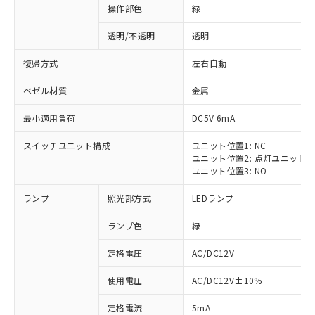
操作部色
緑
透明/不透明
透明
復帰方式
左右自動
ベゼル材質
金属
最小適用負荷
DC5V 6mA
スイッチユニット構成
ユニット位置1: NC
ユニット位置2: 点灯ユニット
ユニット位置3: NO
ランプ
照光部方式
LEDランプ
ランプ色
緑
定格電圧
AC/DC12V
使用電圧
AC/DC12V±10%
定格電流
5mA