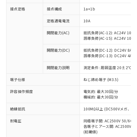
接点定格
接点構成
1a+1b
※1 対応状況
定格通電電流
10A
対応済み：EU RoHS指令（10物質）の
開閉能力(AC)
抵抗負荷(AC-12): AC24V 10A/A
非含有に対応した製品が提供可能な商品で
誘導負荷(AC-15): AC24V 10A/AC
す。
対応予定：EU RoHS指令（10物質）の非含
開閉能力(DC)
抵抗負荷(DC-12): DC24V 8A/DC
ご利用条件
有に対応した製品に切り替える予定のある
誘導負荷(DC-13): DC24V 4A/DC
商品です。
対応予定なし：EU RoHS指令（10物質）の
開閉能力説明
測定条件: 周囲温度 20±2℃、
以下の条件をお読みいただき、同意のうえ
非含有に非対応の商品で、対応品を出す予
ご利用ください。
端子仕様
ねじ締め端子 (M3.5)
定はありません。
調査・確認中：EU RoHS指令（10物質）の
本サービスは、当社制御機器事業取扱
※1 中国RoHS○×表
許容操作頻度
電気的: 最大30回/分
非含有の対応状況を調査中または確認中の
商品の当社在庫状況および標準価格
機械的: 最大30回/分
商品です。
(税抜)を提供させていただくもので
「○」：最大均質材料含有率が中国RoHSの
非該当品：ライセンス料など無形物で、有
す。
絶縁抵抗
100MΩ以上 (DC500Vメガ、
基準値以下であることを示します。
害物質有無と関係のない商品です。
当社制御機器事業取扱商品の中には、
「×」：最大均質材料含有率が中国RoHSの
仕入先様の事情により、非含有部品として
耐電圧
同極端子間: AC2500V 50/60
本サービスの対象外となる商品もある
基準値を超えていることを示します。
いたものが、含有品と判明した場合などや
当社は、これら貴社製品のうち、外国
各端子とアース間: AC2500V 50/
ことをご了承ください。
「－」：未確認です。当社販売部門へお問
むを得ず変更することがあります。
(初期値)
為替および外国貿易法に定める商品
在庫状況および標準価格照会結果は、
い合わせください。