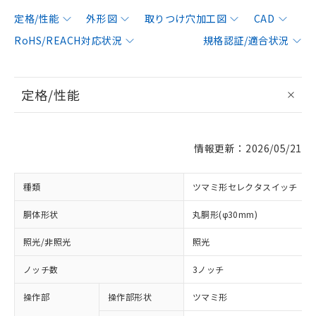
定格/性能
外形図
取りつけ穴加工図
CAD
RoHS/REACH対応状況
規格認証/適合状況
定格/性能
情報更新：2026/05/21
種類
ツマミ形セレクタスイッチ
胴体形状
丸胴形(φ30mm)
照光/非照光
照光
ノッチ数
3ノッチ
操作部
操作部形状
ツマミ形