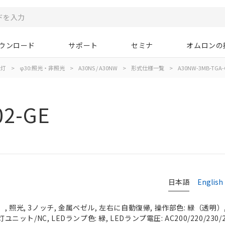
ウンロード
サポート
セミナ
オムロンの
示灯
>
φ30:照光・非照光
>
A30NS / A30NW
>
形式仕様一覧
>
A30NW-3MB-TGA-
02-GE
日本語
English
 照光, 3ノッチ, 金属ベゼル, 左右に自動復帰, 操作部色: 緑（透明）, I
ユニット/NC, LEDランプ色: 緑, LEDランプ電圧: AC200/220/230/2