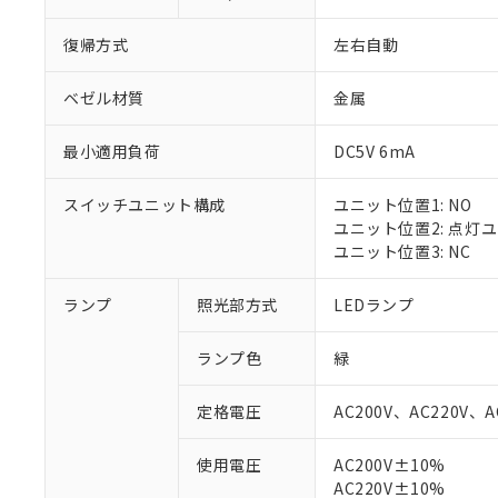
復帰方式
左右自動
ベゼル材質
金属
最小適用負荷
DC5V 6mA
スイッチユニット構成
ユニット位置1: NO
ユニット位置2: 点灯
ユニット位置3: NC
ランプ
照光部方式
LEDランプ
ランプ色
緑
定格電圧
AC200V、AC220V、A
使用電圧
AC200V±10%
※1 対応状況
AC220V±10%