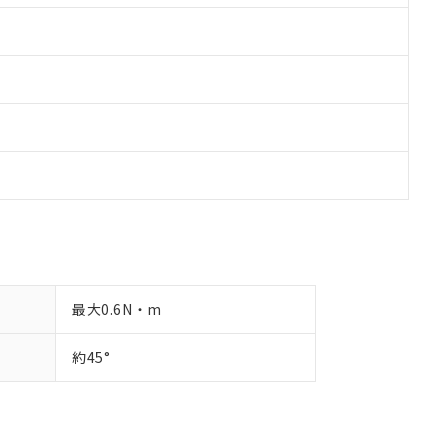
最大0.6N・m
約45°