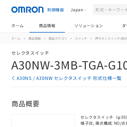
制御機器
Japan
ホーム
商品情報
ソリューション
ダ
ホーム
>
商品情報
>
商品カテゴリ
>
スイッチ
>
押ボタンスイッチ/表
セレクタスイッチ
A30NW-3MB-TGA-G1
A30NS / A30NW セレクタスイッチ 形式仕様一覧
商品概要
セレクタスイッチ（φ30）,
端子台, 接点構成: NO/点灯