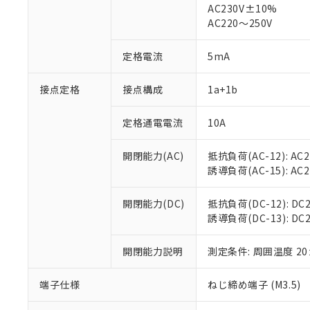
AC230V±10%
対応済み：EU
AC220～250V
対応予定：EU R
対応予定なし：EU
調査・確認中：EU
定格電流
5mA
ご利用条件
非該当品：ライセ
※1 中国RoHS
仕入先様の事情に
接点定格
接点構成
1a+1b
があります。
以下の条件をお読
「○」：最大均質
「×」：最大均質
定格通電電流
10A
本サービスは
当社は、これ
*EU RoHS指令（10物
「－」：未確認で
鉛(Pb) 1000ppm以下、
くものです。
う）を輸出ま
記
説明
六価クロム(Cr(Ⅵ)) 1
開閉能力(AC)
抵抗負荷(AC-12): AC24
当社制御機器
などの必要な
フタル酸ビス(2-エチルヘ
号
*中国RoHS10物質の基準値 
ル（DBP） 1000ppm
誘導負荷(AC-15): AC24V
在庫状況およ
当社は規制貨
Pb(鉛) :1000ppm、 Hg
但し、RoHS指令で産
のであり、閲
ます。
Cr(Ⅵ)(六価クロム) : 
フタル酸エステル類の４
○
一定数以
DBP(フタル酸ジブチル) :
い。
当社は貴社製
開閉能力(DC)
抵抗負荷(DC-12): DC24
DEHP(フタル酸ビス(2-エ
正式な納期状
置等に一切使
誘導負荷(DC-13): DC24
当社販売員に
※2 対応予定月
△
一定数に
当社は、貴社
オムロン制御
また当社は、
※2 環境保護使
開閉能力説明
測定条件: 周囲温度 2
在庫状況およ
部品在庫の切り替
たしません。
－
在庫なし
す。
「ｅ」：有害物質
機器販売
端子仕様
ねじ締め端子 (M3.5)
マイパーツ機
「10」：通常の
ている必要が
味します。