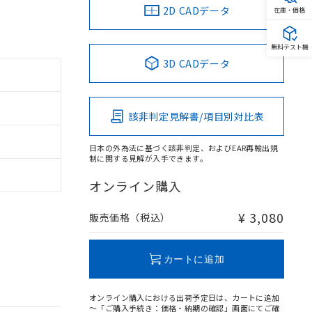
2D CADデータ
在庫・価格
無料テスト機
3D CADデータ
該非判定見解書/項目別対比表
日本の外為法に基づく該非判定、およびEAR再輸出規
制に関する見解が入手できます。
オンライン購入
¥ 3,080
販売価格（税込）
カートに追加
オンライン購入における出荷予定日は、カートに追加
～「ご購入手続き：価格・納期の確認」画面にてご確