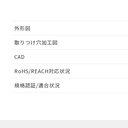
外形図
取りつけ穴加工図
CAD
ログイン/会員登録いただくと、CADデータをダウンロ
RoHS/REACH対応状況
規格認証/適合状況
EU RoHS
注意事項・凡例
A30NW-3MB-TGA-G102-GEについての規格認証/
営業員または販売店にお問い合わせください。
ダウンロードデータをご利用いただく前に、以下を必ずお読
対応状況
対応予定月
※1
※2
ソフトウェアの使用条件
対応済み