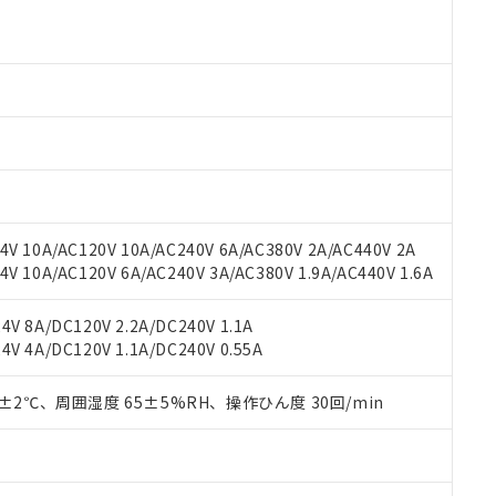
 RoHS指令（10物質）の非含有に対応した製品が提供可能な商品です
oHS指令（10物質）の非含有に対応した製品に切り替える予定のある
 RoHS指令（10物質）の非含有に非対応の商品で、対応品を出す予
 RoHS指令（10物質）の非含有の対応状況を調査中または確認中の
ンス料など無形物で、有害物質有無と関係のない商品です。
○×表
より、非含有部品としていたものが、含有品と判明した場合などやむ
みいただき、同意のうえご利用ください。
材料含有率が中国RoHSの基準値以下であることを示します。
材料含有率が中国RoHSの基準値を超えていることを示します。
、当社制御機器事業取扱商品の当社在庫状況および標準価格(税抜)
ら貴社製品のうち、外国為替および外国貿易法に定める商品（以下｢
質）：
す。当社販売部門へお問い合わせください。
 水銀(Hg) 1000ppm以下、 カドミウム(Cd) 100ppm以下、
たは国外への提供する場合は、日本国政府の輸出許可(または役務取
000ppm以下、ポリ臭化ビフェニル類(PBB) 1000ppm以下、ポリ臭化ジフェニルエーテル類(P
V 10A/AC120V 10A/AC240V 6A/AC380V 2A/AC440V 2A
事業取扱商品の中には、本サービスの対象外となる商品もあること
手続きをとります。
キシル) (DEHP)(別名：DOP) 1000ppm以下、フタル酸ブチルベンジル（BBP） 100
(GB/T26572)：
以下、フタル酸ジイソブチル (DIBP) 1000ppm以下
 10A/AC120V 6A/AC240V 3A/AC380V 1.9A/AC440V 1.6A
び標準価格照会結果は、記載している更新日時点での社内データに
物を破棄する場合は、完全に破砕するなど、違法に輸出されないよ
(水銀) : 1000ppm、 Cd(カドミウム) : 100ppm、
業用監視および制御機器に対する適用除外項目は除く。
覧された時点での実際の在庫および標準価格とは異なる場合がある
1000ppm、 PBBs(ポリ臭化ビフェニル類) : 1000ppm、 PBDEs(ポリ臭化ジフェニルエーテル類
物質については閾値を超える意図的な使用がないことを確認しています。
上の在庫あり
 1000ppm、 DIBP(フタル酸ジイソブチル) : 1000ppm、 BBP(フタル酸ブチルベンジル) :
品を、核兵器、ミサイル、化学兵器、生物兵器またはその他武器並
V 8A/DC120V 2.2A/DC240V 1.1A
チルヘキシル)) : 1000ppm
況および標準価格はお客様のお取引先、またはお客様担当のオムロ
用いたしません。
V 4A/DC120V 1.1A/DC240V 0.55A
ご相談ください。
は満たないが在庫あり
製品を第三者に販売する場合は、上記1、2および3の内容を当該第
機器販売店や当社販売拠点は「
販売ネットワーク
」をご確認くだ
販売先および販売に係わる関係者が違法に輸出するおそれがある場
用期限
0±2℃、周囲湿度 65±5%RH、操作ひん度 30回/min
び標準価格結果を当社の事前の承諾なく第三者に漏洩または開示し
え状況などにより、予定月が前後することがあります。
(最新の在庫状況については、お客様のお取引先、またはお客様担当
（10物質）のすべてが基準値以下であることを示します。
店・当社販売員にご確認ください)
能（部品リスト作成サービス）をご利用いただくには、I-Webメン
使用状況下において有害物質が外部に漏えいし、環境に深刻な影響を
あります。