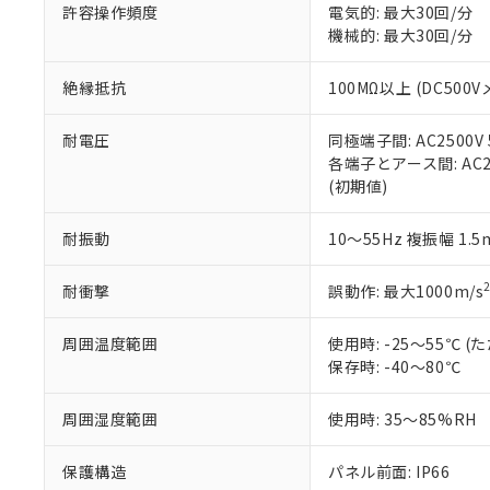
空
受注生産
お客様が当ウ
※3 非含有証明
許容操作頻度
電気的: 最大30回/分
「－」：未確認で
白
が、当社の製
機械的: 最大30回/分
さい。
下記の非含有証明
※当社の共同
絶縁抵抗
100MΩ以上 (DC5
いる法人を指
EU RoHS指令（
51物質の非含有証
耐電圧
同極端子間: AC2500V
※本証明書は発行
各端子とアース間: AC250
また、RoHS指
(初期値)
混在することから
既に当社にて対応
耐振動
10～55Hz 複振幅 1.
り割愛しておりま
耐衝撃
誤動作: 最大1000m/s
周囲温度範囲
使用時: -25～55℃
保存時: -40～80℃
周囲湿度範囲
使用時: 35～85%RH
保護構造
パネル前面: IP66