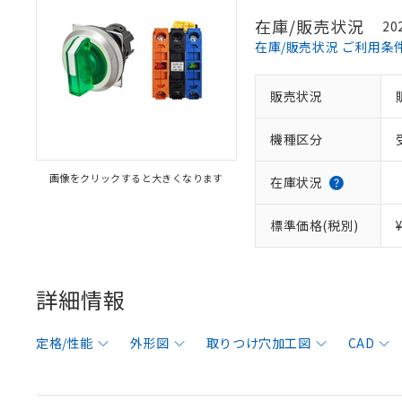
在庫/販売状況
20
在庫/販売状況 ご利用条
販売状況
機種区分
画像をクリックすると大きくなります
在庫状況
標準価格(税別)
詳細情報
定格/性能
外形図
取りつけ穴加工図
CAD