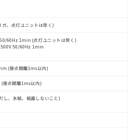
機種、また在庫状況の情報を公開していない機種
ェブサイト上で当社にご登録された部品リストについて、当社およ
書ダウンロード
す。当社販売部門へお問い合わせください。
品・サービスに関するお客様との取引・商談に必要な範囲で利用す
合意する
キャンセル
書をダウンロードすることができます。
利用者とは、
"個人情報の共同利用に関して"
の「1.共同利用者の
00Vメガ、点灯ユニットは除く)
します。
10物質）の非含有証明書
明書（当社基準）
 50/60Hz 1min (点灯ユニットは除く)
日時点で非含有を証明するもので、過去に遡って非含有を証明するも
0V 50/60Hz 1min
令のフタル酸エステル類４物質の対応では、対応完了までの期間は出
備考欄に対応日を記載しておりました。
品への在庫切替を完了していることから、特段のことがない限り、20
5mm (接点開離1ms以内)
す。
2
(接点開離1ms以内)
 (ただし、氷結、結露しないこと)