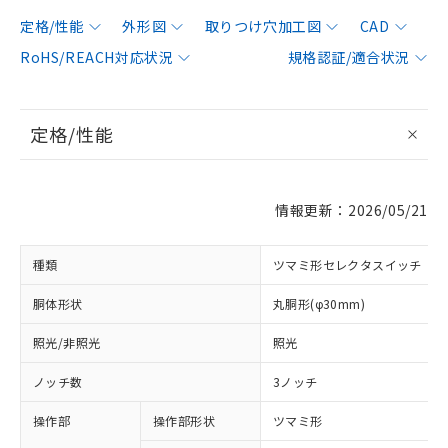
定格/性能
外形図
取りつけ穴加工図
CAD
RoHS/REACH対応状況
規格認証/適合状況
定格/性能
情報更新：2026/05/21
種類
ツマミ形セレクタスイッチ
胴体形状
丸胴形(φ30mm)
照光/非照光
照光
ノッチ数
3ノッチ
操作部
操作部形状
ツマミ形