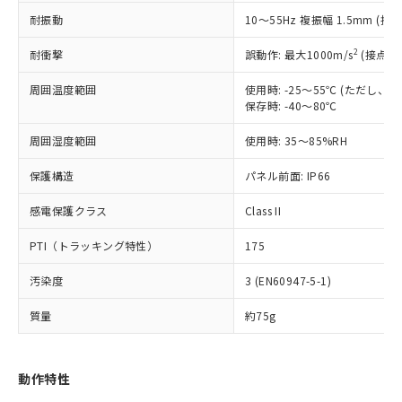
（以下｢規制貨物等」という）を輸出
記載している更新日時点での社内デー
耐振動
10～55Hz 複振幅 1.5mm (接
*EU RoHS指令（10物質）：
または国外への提供する場合は、日本
記
タに基づき作成されるものであり、閲
説明
鉛(Pb) 1000ppm以下、 水銀(Hg) 1000ppm以下、 カド
*中国RoHS10物質の基準値 (GB/T26572)：
国政府の輸出許可(または役務取引許
号
覧された時点での実際の在庫および標
ミウム(Cd) 100ppm以下、
Pb(鉛) :1000ppm、 Hg(水銀) : 1000ppm、 Cd(カドミウ
2
耐衝撃
誤動作: 最大1000m/s
(接点開
可)を取得するなどの必要な手続きを
六価クロム(Cr(Ⅵ)) 1000ppm以下、ポリ臭化ビフェニル
ム) : 100ppm、
準価格とは異なる場合があることをご
類(PBB) 1000ppm以下、ポリ臭化ジフェニルエーテル類
Cr(Ⅵ)(六価クロム) : 1000ppm、 PBBs(ポリ臭化ビフェ
とります。
了承ください。
(PBDE) 1000ppm以下、フタル酸ビス(2-エチルヘキシ
周囲温度範囲
使用時: -25～55℃ (ただし
○
一定数以上の在庫あり
ニル類) : 1000ppm、 PBDEs(ポリ臭化ジフェニルエーテ
当社は規制貨物を破棄する場合は、完
ル) (DEHP)(別名：DOP) 1000ppm以下、フタル酸ブチ
正式な納期状況および標準価格はお客
ル類) : 1000ppm、
保存時: -40～80℃
ルベンジル（BBP） 1000ppm以下、フタル酸ジブチル
全に破砕するなど、違法に輸出されな
DBP(フタル酸ジブチル) : 1000ppm、 DIBP(フタル酸ジ
様のお取引先、またはお客様担当のオ
（DBP） 1000ppm以下、フタル酸ジイソブチル
イソブチル) : 1000ppm、 BBP(フタル酸ブチルベンジ
△
一定数には満たないが在庫あり
いよう必要な手段を講じます。
周囲湿度範囲
使用時: 35～85%RH
ムロン制御機器販売店・当社販売員に
(DIBP) 1000ppm以下
ル) : 1000ppm、
当社は貴社製品を、核兵器、ミサイ
但し、RoHS指令で産業用監視および制御機器に対する
DEHP(フタル酸ビス(2-エチルヘキシル)) : 1000ppm
ご相談ください。
適用除外項目は除く。
ル、化学兵器、生物兵器またはその他
保護構造
パネル前面: IP66
－
在庫なし(最新の在庫状況につ
オムロン制御機器販売店や当社販売拠
フタル酸エステル類の４物質については閾値を超える意
武器並びにこれらの製造装置等に一切
いては、お客様のお取引先、ま
図的な使用がないことを確認しています。
点は「
販売ネットワーク
」をご確認
※2 環境保護使用期限
感電保護クラス
Class II
使用いたしません。
たはお客様担当のオムロン制御
ください。
当社は、貴社製品を第三者に販売する
機器販売店・当社販売員にご確
在庫状況および標準価格結果を当社の
PTI（トラッキング特性）
175
※2 対応予定月
「ｅ」：有害物質（10物質）のすべてが基
場合は、上記1、2および3の内容を当
認ください)
事前の承諾なく第三者に漏洩または開
準値以下であることを示します。
該第三者に通知します。また当社は、
示しないようお願いします。
汚染度
3 (EN60947-5-1)
部品在庫の切り替え状況などにより、予定
「10」：通常の使用状況下において有害物
販売先および販売に係わる関係者が違
マイパーツ機能（部品リスト作成サー
空
受注生産機種、また在庫状況の
月が前後することがあります。
質が外部に漏えいし、環境に深刻な影響を
法に輸出するおそれがある場合は、取
ビス）をご利用いただくには、I-Web
白
情報を公開していない機種
質量
約75g
及ぼさない年数を意味します。
り引きをいたしません。
メンバーズにご登録されている必要が
「－」：未確認です。当社販売部門へお問
あります。
い合わせください。
お客様が当ウェブサイト上で当社にご
動作特性
※3 非含有証明書ダウンロード
登録された部品リストについて、当社