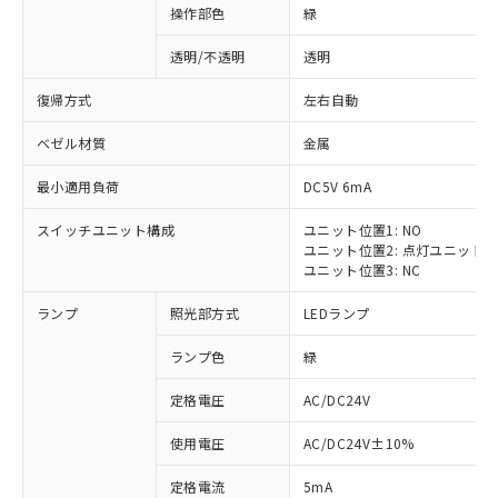
操作部色
緑
透明/不透明
透明
復帰方式
左右自動
ベゼル材質
金属
最小適用負荷
DC5V 6mA
スイッチユニット構成
ユニット位置1: NO
ユニット位置2: 点灯ユニット
ユニット位置3: NC
ランプ
照光部方式
LEDランプ
ランプ色
緑
定格電圧
AC/DC24V
使用電圧
AC/DC24V±10%
定格電流
5mA