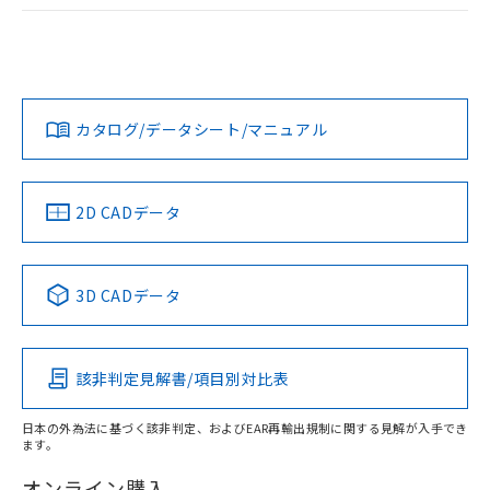
ログイン/会員登録
EU RoHS
注意事項・凡例
A30NW-3MB-TGA-G102-GCについての規格認証/適合状況に
ついては、「カスタマーサポートセンタ お客様相談室」また
は貴社担当オムロン営業員または販売店にお問い合わせくだ
対応状況
対応予定月
※1
※2
さい。
ダウンロードデータをご利用いただく前に、以下を必ずお読
みください。
カタログ/データシート/マニュアル
対応済み
ソフトウェアの使用条件
お問い合わせ
中国 RoHS
注意事項・凡例
2D CADデータ
中国 RoHS表
※1 ※2
3D CADデータ
Pb
Hg
Cd
Cr(VI)
該非判定見解書/項目別対比表
X
O
O
O
日本の外為法に基づく該非判定、およびEAR再輸出規制に関する見解が入手でき
ます。
"対応済み"や非含有の記載がされた商品であっても、流通
在庫等で未対応品が混在する可能性があります。
オンライン購入