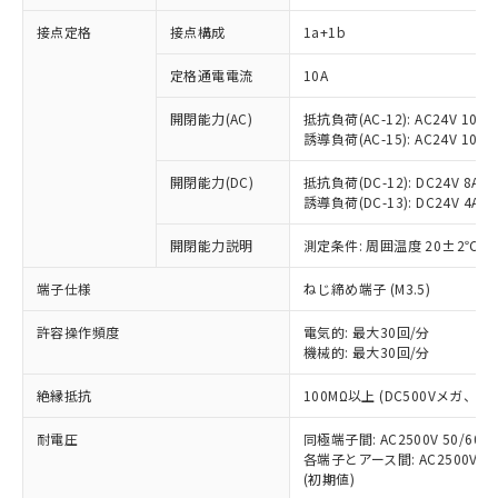
接点定格
接点構成
1a+1b
※1 対応状況
定格通電電流
10A
対応済み：EU RoHS指令（10物質）の
開閉能力(AC)
抵抗負荷(AC-12): AC24V 10A/A
非含有に対応した製品が提供可能な商品で
誘導負荷(AC-15): AC24V 10A/AC
す。
対応予定：EU RoHS指令（10物質）の非含
開閉能力(DC)
抵抗負荷(DC-12): DC24V 8A/DC
ご利用条件
有に対応した製品に切り替える予定のある
誘導負荷(DC-13): DC24V 4A/DC
商品です。
対応予定なし：EU RoHS指令（10物質）の
開閉能力説明
測定条件: 周囲温度 20±2℃、
以下の条件をお読みいただき、同意のうえ
非含有に非対応の商品で、対応品を出す予
ご利用ください。
端子仕様
ねじ締め端子 (M3.5)
定はありません。
調査・確認中：EU RoHS指令（10物質）の
本サービスは、当社制御機器事業取扱
※1 中国RoHS○×表
許容操作頻度
電気的: 最大30回/分
非含有の対応状況を調査中または確認中の
商品の当社在庫状況および標準価格
機械的: 最大30回/分
商品です。
(税抜)を提供させていただくもので
「○」：最大均質材料含有率が中国RoHSの
非該当品：ライセンス料など無形物で、有
す。
絶縁抵抗
100MΩ以上 (DC500Vメガ、
基準値以下であることを示します。
害物質有無と関係のない商品です。
当社制御機器事業取扱商品の中には、
「×」：最大均質材料含有率が中国RoHSの
仕入先様の事情により、非含有部品として
耐電圧
同極端子間: AC2500V 50/60
本サービスの対象外となる商品もある
基準値を超えていることを示します。
いたものが、含有品と判明した場合などや
当社は、これら貴社製品のうち、外国
各端子とアース間: AC2500V 50/
ことをご了承ください。
「－」：未確認です。当社販売部門へお問
むを得ず変更することがあります。
(初期値)
為替および外国貿易法に定める商品
在庫状況および標準価格照会結果は、
い合わせください。