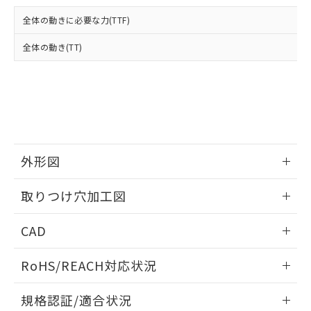
および当社の共同利用者が、当社の製
下記の非含有証明書をダウンロードするこ
品・サービスに関するお客様との取
全体の動きに必要な力(TTF)
とができます。
合意する
キャンセル
引・商談に必要な範囲で利用すること
をご了承ください。
全体の動き(TT)
EU RoHS指令（10物質）の非含有証明書
※当社の共同利用者とは、
"個人情報
51物質の非含有証明書（当社基準）
の共同利用に関して"
の「1.共同利
※本証明書は発行日時点で非含有を証明す
用者の範囲」に記載されている法人を
るもので、過去に遡って非含有を証明する
指します。
ものではありません。
また、RoHS指令のフタル酸エステル類４
物質の対応では、対応完了までの期間は出
荷製品に未対応品が混在することから備考
外形図
欄に対応日を記載しておりました。
情報更新：2026/05/21
既に当社にて対応品への在庫切替を完了
取りつけ穴加工図
していることから、特段のことがない限
り、2022年1月12日より割愛しておりま
情報更新：2026/05/21
CAD
す。
ログイン/会員登録いただくと、CADデータをダウンロー
RoHS/REACH対応状況
ドすることができます。
情報更新：2026/7/29
規格認証/適合状況