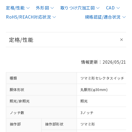
定格/性能
外形図
取りつけ穴加工図
CAD
RoHS/REACH対応状況
規格認証/適合状況
定格/性能
情報更新：2026/05/21
種類
ツマミ形セレクタスイッチ
胴体形状
丸胴形(φ30mm)
照光/非照光
照光
ノッチ数
3ノッチ
操作部
操作部形状
ツマミ形