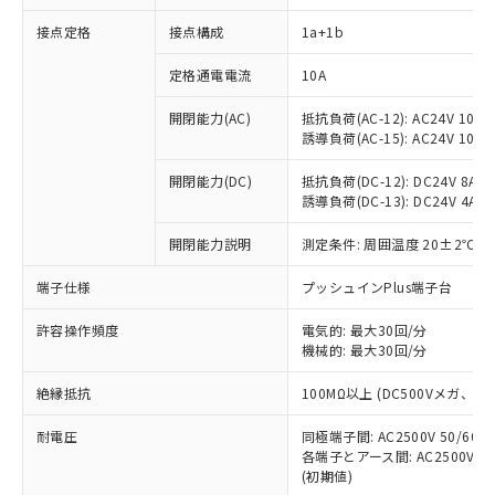
接点定格
接点構成
1a+1b
※1 対応状況
定格通電電流
10A
対応済み：EU RoHS指令（10物質）の
開閉能力(AC)
抵抗負荷(AC-12): AC24V 10A/A
非含有に対応した製品が提供可能な商品で
誘導負荷(AC-15): AC24V 10A/AC
す。
対応予定：EU RoHS指令（10物質）の非含
開閉能力(DC)
抵抗負荷(DC-12): DC24V 8A/DC
ご利用条件
有に対応した製品に切り替える予定のある
誘導負荷(DC-13): DC24V 4A/DC
商品です。
対応予定なし：EU RoHS指令（10物質）の
開閉能力説明
測定条件: 周囲温度 20±2℃、
以下の条件をお読みいただき、同意のうえ
非含有に非対応の商品で、対応品を出す予
ご利用ください。
端子仕様
プッシュインPlus端子台
定はありません。
調査・確認中：EU RoHS指令（10物質）の
本サービスは、当社制御機器事業取扱
※1 中国RoHS○×表
許容操作頻度
電気的: 最大30回/分
非含有の対応状況を調査中または確認中の
商品の当社在庫状況および標準価格
機械的: 最大30回/分
商品です。
(税抜)を提供させていただくもので
「○」：最大均質材料含有率が中国RoHSの
非該当品：ライセンス料など無形物で、有
す。
絶縁抵抗
100MΩ以上 (DC500Vメガ、
基準値以下であることを示します。
害物質有無と関係のない商品です。
当社制御機器事業取扱商品の中には、
「×」：最大均質材料含有率が中国RoHSの
仕入先様の事情により、非含有部品として
耐電圧
同極端子間: AC2500V 50/60
本サービスの対象外となる商品もある
基準値を超えていることを示します。
いたものが、含有品と判明した場合などや
当社は、これら貴社製品のうち、外国
各端子とアース間: AC2500V 50/
ことをご了承ください。
「－」：未確認です。当社販売部門へお問
むを得ず変更することがあります。
(初期値)
為替および外国貿易法に定める商品
在庫状況および標準価格照会結果は、
い合わせください。