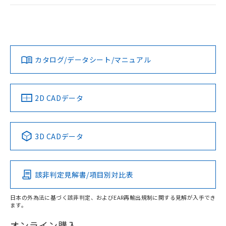
ログイン/会員登録
EU RoHS
注意事項・凡例
A30NW-3MB-TAA-P201-ACについての規格認証/適合状況に
ついては、「カスタマーサポートセンタ お客様相談室」また
は貴社担当オムロン営業員または販売店にお問い合わせくだ
対応状況
対応予定月
※1
※2
さい。
ダウンロードデータをご利用いただく前に、以下を必ずお読
みください。
カタログ/データシート/マニュアル
対応済み
ソフトウェアの使用条件
お問い合わせ
中国 RoHS
注意事項・凡例
2D CADデータ
中国 RoHS表
※1 ※2
3D CADデータ
Pb
Hg
Cd
Cr(VI)
該非判定見解書/項目別対比表
X
O
O
O
日本の外為法に基づく該非判定、およびEAR再輸出規制に関する見解が入手でき
ます。
"対応済み"や非含有の記載がされた商品であっても、流通
在庫等で未対応品が混在する可能性があります。
オンライン購入