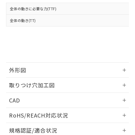
および当社の共同利用者が、当社の製
下記の非含有証明書をダウンロードするこ
品・サービスに関するお客様との取
全体の動きに必要な力(TTF)
とができます。
合意する
キャンセル
引・商談に必要な範囲で利用すること
をご了承ください。
全体の動き(TT)
EU RoHS指令（10物質）の非含有証明書
※当社の共同利用者とは、
"個人情報
51物質の非含有証明書（当社基準）
の共同利用に関して"
の「1.共同利
※本証明書は発行日時点で非含有を証明す
用者の範囲」に記載されている法人を
るもので、過去に遡って非含有を証明する
指します。
ものではありません。
また、RoHS指令のフタル酸エステル類４
物質の対応では、対応完了までの期間は出
荷製品に未対応品が混在することから備考
外形図
欄に対応日を記載しておりました。
情報更新：2026/05/21
既に当社にて対応品への在庫切替を完了
取りつけ穴加工図
していることから、特段のことがない限
り、2022年1月12日より割愛しておりま
情報更新：2026/05/21
CAD
す。
ログイン/会員登録いただくと、CADデータをダウンロー
RoHS/REACH対応状況
ドすることができます。
情報更新：2026/7/29
規格認証/適合状況