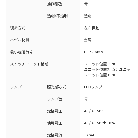
操作部色
青
透明/不透明
透明
復帰方式
左右自動
ベゼル材質
金属
最小適用負荷
DC5V 6mA
スイッチユニット構成
ユニット位置1: NC
ユニット位置2: 点灯ユニット
ユニット位置3: NO
ランプ
照光部方式
LEDランプ
ランプ色
青
定格電圧
AC/DC24V
使用電圧
AC/DC24V±10%
定格電流
12mA