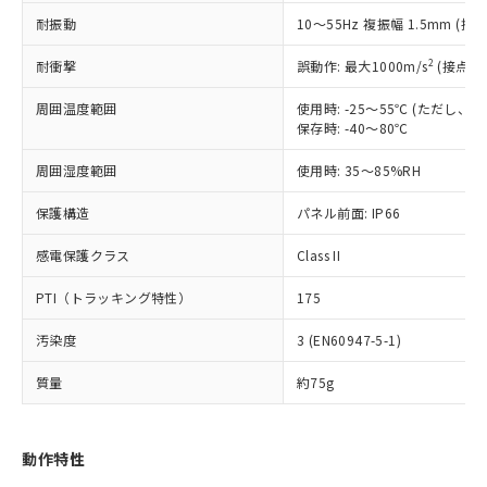
（以下｢規制貨物等」という）を輸出
記載している更新日時点での社内デー
耐振動
10～55Hz 複振幅 1.5mm (接
*EU RoHS指令（10物質）：
または国外への提供する場合は、日本
記
タに基づき作成されるものであり、閲
説明
鉛(Pb) 1000ppm以下、 水銀(Hg) 1000ppm以下、 カド
*中国RoHS10物質の基準値 (GB/T26572)：
国政府の輸出許可(または役務取引許
号
覧された時点での実際の在庫および標
ミウム(Cd) 100ppm以下、
Pb(鉛) :1000ppm、 Hg(水銀) : 1000ppm、 Cd(カドミウ
2
耐衝撃
誤動作: 最大1000m/s
(接点開
可)を取得するなどの必要な手続きを
六価クロム(Cr(Ⅵ)) 1000ppm以下、ポリ臭化ビフェニル
ム) : 100ppm、
準価格とは異なる場合があることをご
類(PBB) 1000ppm以下、ポリ臭化ジフェニルエーテル類
Cr(Ⅵ)(六価クロム) : 1000ppm、 PBBs(ポリ臭化ビフェ
とります。
了承ください。
(PBDE) 1000ppm以下、フタル酸ビス(2-エチルヘキシ
周囲温度範囲
使用時: -25～55℃ (ただし
○
一定数以上の在庫あり
ニル類) : 1000ppm、 PBDEs(ポリ臭化ジフェニルエーテ
当社は規制貨物を破棄する場合は、完
ル) (DEHP)(別名：DOP) 1000ppm以下、フタル酸ブチ
正式な納期状況および標準価格はお客
ル類) : 1000ppm、
保存時: -40～80℃
ルベンジル（BBP） 1000ppm以下、フタル酸ジブチル
全に破砕するなど、違法に輸出されな
DBP(フタル酸ジブチル) : 1000ppm、 DIBP(フタル酸ジ
様のお取引先、またはお客様担当のオ
（DBP） 1000ppm以下、フタル酸ジイソブチル
イソブチル) : 1000ppm、 BBP(フタル酸ブチルベンジ
△
一定数には満たないが在庫あり
いよう必要な手段を講じます。
周囲湿度範囲
使用時: 35～85%RH
ムロン制御機器販売店・当社販売員に
(DIBP) 1000ppm以下
ル) : 1000ppm、
当社は貴社製品を、核兵器、ミサイ
但し、RoHS指令で産業用監視および制御機器に対する
DEHP(フタル酸ビス(2-エチルヘキシル)) : 1000ppm
ご相談ください。
適用除外項目は除く。
ル、化学兵器、生物兵器またはその他
保護構造
パネル前面: IP66
－
在庫なし(最新の在庫状況につ
オムロン制御機器販売店や当社販売拠
フタル酸エステル類の４物質については閾値を超える意
武器並びにこれらの製造装置等に一切
いては、お客様のお取引先、ま
図的な使用がないことを確認しています。
点は「
販売ネットワーク
」をご確認
※2 環境保護使用期限
感電保護クラス
Class II
使用いたしません。
たはお客様担当のオムロン制御
ください。
当社は、貴社製品を第三者に販売する
機器販売店・当社販売員にご確
在庫状況および標準価格結果を当社の
PTI（トラッキング特性）
175
※2 対応予定月
「ｅ」：有害物質（10物質）のすべてが基
場合は、上記1、2および3の内容を当
認ください)
事前の承諾なく第三者に漏洩または開
準値以下であることを示します。
該第三者に通知します。また当社は、
示しないようお願いします。
汚染度
3 (EN60947-5-1)
部品在庫の切り替え状況などにより、予定
「10」：通常の使用状況下において有害物
販売先および販売に係わる関係者が違
マイパーツ機能（部品リスト作成サー
空
受注生産機種、また在庫状況の
月が前後することがあります。
質が外部に漏えいし、環境に深刻な影響を
法に輸出するおそれがある場合は、取
ビス）をご利用いただくには、I-Web
白
情報を公開していない機種
質量
約75g
及ぼさない年数を意味します。
り引きをいたしません。
メンバーズにご登録されている必要が
「－」：未確認です。当社販売部門へお問
あります。
い合わせください。
お客様が当ウェブサイト上で当社にご
動作特性
※3 非含有証明書ダウンロード
登録された部品リストについて、当社