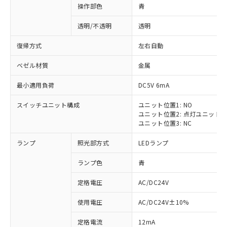
操作部色
青
透明/不透明
透明
復帰方式
左右自動
ベゼル材質
金属
最小適用負荷
DC5V 6mA
スイッチユニット構成
ユニット位置1: NO
ユニット位置2: 点灯ユニット
ユニット位置3: NC
ランプ
照光部方式
LEDランプ
ランプ色
青
定格電圧
AC/DC24V
使用電圧
AC/DC24V±10%
定格電流
12mA