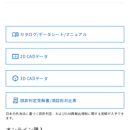
ログイン/会員登録
EU RoHS
注意事項・凡例
A30NW-3MB-TAA-P102-ACについての規格認証/適合状況に
ついては、「カスタマーサポートセンタ お客様相談室」また
は貴社担当オムロン営業員または販売店にお問い合わせくだ
対応状況
対応予定月
※1
※2
さい。
ダウンロードデータをご利用いただく前に、以下を必ずお読
みください。
カタログ/データシート/マニュアル
対応済み
ソフトウェアの使用条件
お問い合わせ
中国 RoHS
注意事項・凡例
2D CADデータ
中国 RoHS表
※1 ※2
3D CADデータ
Pb
Hg
Cd
Cr(VI)
該非判定見解書/項目別対比表
X
O
O
O
日本の外為法に基づく該非判定、およびEAR再輸出規制に関する見解が入手でき
ます。
"対応済み"や非含有の記載がされた商品であっても、流通
在庫等で未対応品が混在する可能性があります。
オンライン購入