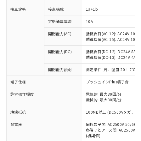
接点定格
接点構成
1a+1b
※1 対応状況
定格通電電流
10A
対応済み：EU RoHS指令（10物質）の
開閉能力(AC)
抵抗負荷(AC-12): AC24V 10A/A
非含有に対応した製品が提供可能な商品で
誘導負荷(AC-15): AC24V 10A/AC
す。
対応予定：EU RoHS指令（10物質）の非含
開閉能力(DC)
抵抗負荷(DC-12): DC24V 8A/DC
ご利用条件
有に対応した製品に切り替える予定のある
誘導負荷(DC-13): DC24V 4A/DC
商品です。
対応予定なし：EU RoHS指令（10物質）の
開閉能力説明
測定条件: 周囲温度 20±2℃、
以下の条件をお読みいただき、同意のうえ
非含有に非対応の商品で、対応品を出す予
ご利用ください。
端子仕様
プッシュインPlus端子台
定はありません。
調査・確認中：EU RoHS指令（10物質）の
本サービスは、当社制御機器事業取扱
※1 中国RoHS○×表
許容操作頻度
電気的: 最大30回/分
非含有の対応状況を調査中または確認中の
商品の当社在庫状況および標準価格
機械的: 最大30回/分
商品です。
(税抜)を提供させていただくもので
「○」：最大均質材料含有率が中国RoHSの
非該当品：ライセンス料など無形物で、有
す。
絶縁抵抗
100MΩ以上 (DC500Vメガ、
基準値以下であることを示します。
害物質有無と関係のない商品です。
当社制御機器事業取扱商品の中には、
「×」：最大均質材料含有率が中国RoHSの
仕入先様の事情により、非含有部品として
耐電圧
同極端子間: AC2500V 50/60
本サービスの対象外となる商品もある
基準値を超えていることを示します。
いたものが、含有品と判明した場合などや
当社は、これら貴社製品のうち、外国
各端子とアース間: AC2500V 50/
ことをご了承ください。
「－」：未確認です。当社販売部門へお問
むを得ず変更することがあります。
(初期値)
為替および外国貿易法に定める商品
在庫状況および標準価格照会結果は、
い合わせください。