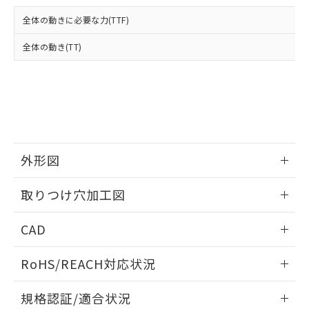
および当社の共同利用者が、当社の製
下記の非含有証明書をダウンロードするこ
品・サービスに関するお客様との取
全体の動きに必要な力(TTF)
とができます。
合意する
キャンセル
引・商談に必要な範囲で利用すること
をご了承ください。
全体の動き(TT)
EU RoHS指令（10物質）の非含有証明書
※当社の共同利用者とは、
"個人情報
51物質の非含有証明書（当社基準）
の共同利用に関して"
の「1.共同利
※本証明書は発行日時点で非含有を証明す
用者の範囲」に記載されている法人を
るもので、過去に遡って非含有を証明する
指します。
ものではありません。
また、RoHS指令のフタル酸エステル類４
物質の対応では、対応完了までの期間は出
荷製品に未対応品が混在することから備考
外形図
欄に対応日を記載しておりました。
情報更新：2026/05/21
既に当社にて対応品への在庫切替を完了
取りつけ穴加工図
していることから、特段のことがない限
り、2022年1月12日より割愛しておりま
情報更新：2026/05/21
CAD
す。
ログイン/会員登録いただくと、CADデータをダウンロー
RoHS/REACH対応状況
ドすることができます。
情報更新：2026/7/29
規格認証/適合状況