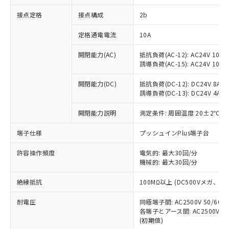
非含有に対応した製品が提供可能な商品で
接点定格
接点構成
2b
す。
対応予定：EU RoHS指令（10物質）の非含
ご利用条件
定格通電電流
10A
有に対応した製品に切り替える予定のある
商品です。
開閉能力(AC)
抵抗負荷(AC-12): AC24V 10A/A
対応予定なし：EU RoHS指令（10物質）の
誘導負荷(AC-15): AC24V 10A/AC
以下の条件をお読みいただき、同意のうえ
非含有に非対応の商品で、対応品を出す予
ご利用ください。
定はありません。
開閉能力(DC)
抵抗負荷(DC-12): DC24V 8A/DC
調査・確認中：EU RoHS指令（10物質）の
誘導負荷(DC-13): DC24V 4A/DC
本サービスは、当社制御機器事業取扱
※1 中国RoHS○×表
非含有の対応状況を調査中または確認中の
商品の当社在庫状況および標準価格
開閉能力説明
測定条件: 周囲温度 20±2℃、
商品です。
(税抜)を提供させていただくもので
「○」：最大均質材料含有率が中国RoHSの
非該当品：ライセンス料など無形物で、有
す。
端子仕様
プッシュインPlus端子台
基準値以下であることを示します。
害物質有無と関係のない商品です。
当社制御機器事業取扱商品の中には、
「×」：最大均質材料含有率が中国RoHSの
仕入先様の事情により、非含有部品として
本サービスの対象外となる商品もある
許容操作頻度
電気的: 最大30回/分
基準値を超えていることを示します。
いたものが、含有品と判明した場合などや
当社は、これら貴社製品のうち、外国
ことをご了承ください。
機械的: 最大30回/分
「－」：未確認です。当社販売部門へお問
むを得ず変更することがあります。
為替および外国貿易法に定める商品
在庫状況および標準価格照会結果は、
い合わせください。
（以下｢規制貨物等」という）を輸出
絶縁抵抗
100MΩ以上 (DC500Vメガ、
記載している更新日時点での社内デー
*EU RoHS指令（10物質）：
または国外への提供する場合は、日本
記
タに基づき作成されるものであり、閲
説明
鉛(Pb) 1000ppm以下、 水銀(Hg) 1000ppm以下、 カド
*中国RoHS10物質の基準値 (GB/T26572)：
国政府の輸出許可(または役務取引許
耐電圧
同極端子間: AC2500V 50/60
号
覧された時点での実際の在庫および標
ミウム(Cd) 100ppm以下、
Pb(鉛) :1000ppm、 Hg(水銀) : 1000ppm、 Cd(カドミウ
各端子とアース間: AC2500V 50/
可)を取得するなどの必要な手続きを
六価クロム(Cr(Ⅵ)) 1000ppm以下、ポリ臭化ビフェニル
ム) : 100ppm、
準価格とは異なる場合があることをご
類(PBB) 1000ppm以下、ポリ臭化ジフェニルエーテル類
(初期値)
Cr(Ⅵ)(六価クロム) : 1000ppm、 PBBs(ポリ臭化ビフェ
とります。
了承ください。
(PBDE) 1000ppm以下、フタル酸ビス(2-エチルヘキシ