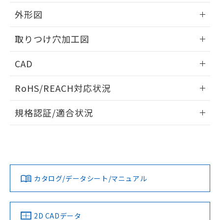
51物質の非含有証明書（当社基準）
の共同利用に関して"
の「1.共同利
※本証明書は発行日時点で非含有を証明す
外形図
用者の範囲」に記載されている法人を
るもので、過去に遡って非含有を証明する
指します。
ものではありません。
情報更新：2026/05/21
取りつけ穴加工図
また、RoHS指令のフタル酸エステル類４
物質の対応では、対応完了までの期間は出
情報更新：2026/05/21
CAD
荷製品に未対応品が混在することから備考
欄に対応日を記載しておりました。
ログイン/会員登録いただくと、CADデータをダウンロー
既に当社にて対応品への在庫切替を完了
RoHS/REACH対応状況
ドすることができます。
していることから、特段のことがない限
り、2022年1月12日より割愛しておりま
情報更新：2026/7/29
規格認証/適合状況
す。
ログイン/会員登録
EU RoHS
注意事項・凡例
A30NW-2MM-TYA-P202-YBについての規格認証/適合状況に
ついては、「カスタマーサポートセンタ お客様相談室」また
は貴社担当オムロン営業員または販売店にお問い合わせくだ
対応状況
対応予定月
※1
※2
さい。
ダウンロードデータをご利用いただく前に、以下を必ずお読
みください。
カタログ/データシート/マニュアル
対応済み
ソフトウェアの使用条件
お問い合わせ
中国 RoHS
注意事項・凡例
2D CADデータ