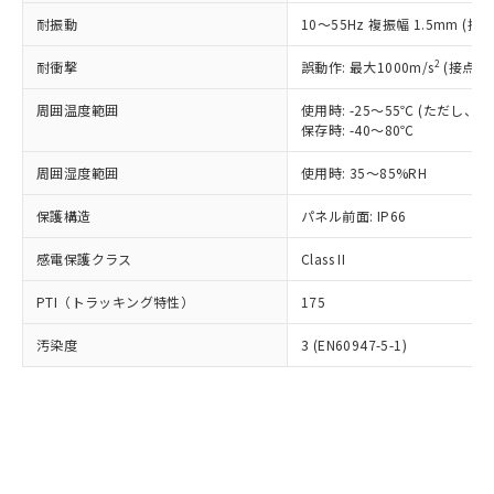
○
一定数以上の在庫あり
ニル類) : 1000ppm、 PBDEs(ポリ臭化ジフェニルエーテ
当社は規制貨物を破棄する場合は、完
ル) (DEHP)(別名：DOP) 1000ppm以下、フタル酸ブチ
正式な納期状況および標準価格はお客
ル類) : 1000ppm、
耐振動
10～55Hz 複振幅 1.5mm (接
ルベンジル（BBP） 1000ppm以下、フタル酸ジブチル
全に破砕するなど、違法に輸出されな
DBP(フタル酸ジブチル) : 1000ppm、 DIBP(フタル酸ジ
様のお取引先、またはお客様担当のオ
（DBP） 1000ppm以下、フタル酸ジイソブチル
イソブチル) : 1000ppm、 BBP(フタル酸ブチルベンジ
△
一定数には満たないが在庫あり
いよう必要な手段を講じます。
ムロン制御機器販売店・当社販売員に
(DIBP) 1000ppm以下
2
耐衝撃
ル) : 1000ppm、
誤動作: 最大1000m/s
(接点開
当社は貴社製品を、核兵器、ミサイ
但し、RoHS指令で産業用監視および制御機器に対する
DEHP(フタル酸ビス(2-エチルヘキシル)) : 1000ppm
ご相談ください。
適用除外項目は除く。
ル、化学兵器、生物兵器またはその他
－
在庫なし(最新の在庫状況につ
オムロン制御機器販売店や当社販売拠
周囲温度範囲
使用時: -25～55℃ (ただし
フタル酸エステル類の４物質については閾値を超える意
武器並びにこれらの製造装置等に一切
いては、お客様のお取引先、ま
図的な使用がないことを確認しています。
保存時: -40～80℃
点は「
販売ネットワーク
」をご確認
※2 環境保護使用期限
使用いたしません。
たはお客様担当のオムロン制御
ください。
当社は、貴社製品を第三者に販売する
周囲湿度範囲
使用時: 35～85%RH
機器販売店・当社販売員にご確
在庫状況および標準価格結果を当社の
※2 対応予定月
「ｅ」：有害物質（10物質）のすべてが基
場合は、上記1、2および3の内容を当
認ください)
事前の承諾なく第三者に漏洩または開
準値以下であることを示します。
保護構造
パネル前面: IP66
該第三者に通知します。また当社は、
示しないようお願いします。
部品在庫の切り替え状況などにより、予定
「10」：通常の使用状況下において有害物
販売先および販売に係わる関係者が違
マイパーツ機能（部品リスト作成サー
空
受注生産機種、また在庫状況の
感電保護クラス
Class II
月が前後することがあります。
質が外部に漏えいし、環境に深刻な影響を
法に輸出するおそれがある場合は、取
ビス）をご利用いただくには、I-Web
白
情報を公開していない機種
及ぼさない年数を意味します。
り引きをいたしません。
メンバーズにご登録されている必要が
PTI（トラッキング特性）
175
「－」：未確認です。当社販売部門へお問
あります。
い合わせください。
お客様が当ウェブサイト上で当社にご
汚染度
3 (EN60947-5-1)
※3 非含有証明書ダウンロード
登録された部品リストについて、当社
および当社の共同利用者が、当社の製
下記の非含有証明書をダウンロードするこ
品・サービスに関するお客様との取
とができます。
合意する
キャンセル
引・商談に必要な範囲で利用すること
をご了承ください。
EU RoHS指令（10物質）の非含有証明書
※当社の共同利用者とは、
"個人情報