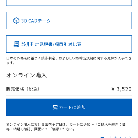
中国 RoHS表
※1 ※2
3D CADデータ
Pb
Hg
Cd
Cr(VI)
該非判定見解書/項目別対比表
X
O
O
O
日本の外為法に基づく該非判定、およびEAR再輸出規制に関する見解が入手でき
ます。
"対応済み"や非含有の記載がされた商品であっても、流通
在庫等で未対応品が混在する可能性があります。
オンライン購入
非含有品が必要な際は、弊社営業部門もしくは販売店へお
問い合わせください。
¥ 3,520
販売価格（税込）
この製品のRoHS/REACH対応状況ページへ
カートに追加
オンライン購入における出荷予定日は、カートに追加～「ご購入手続き：価
格・納期の確認」画面にてご確認ください。