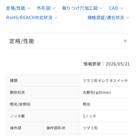
定格/性能
外形図
取りつけ穴加工図
CAD
RoHS/REACH対応状況
規格認証/適合状況
定格/性能
情報更新：2026/05/21
種類
ツマミ形セレクタスイッチ
胴体形状
丸胴形(φ30mm)
照光/非照光
照光
ノッチ数
2ノッチ
操作部
操作部形状
ツマミ形