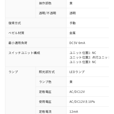
操作部色
黄
透明/不透明
透明
復帰方式
手動
ベゼル材質
金属
最小適用負荷
DC5V 6mA
スイッチユニット構成
ユニット位置1: NC
ユニット位置2: 点灯ユニット
ユニット位置3: NC
ランプ
照光部方式
LEDランプ
ランプ色
黄
定格電圧
AC/DC12V
※1 対応状況
使用電圧
AC/DC12V±10%
定格電流
12mA
対応済み：EU RoHS指令（10物質）の