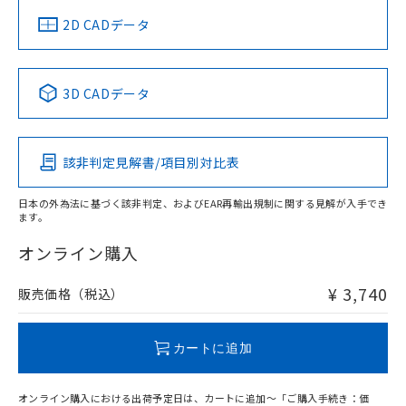
中国 RoHS
注意事項・凡例
2D CADデータ
中国 RoHS表
※1 ※2
3D CADデータ
Pb
Hg
Cd
Cr(VI)
該非判定見解書/項目別対比表
O
O
O
O
日本の外為法に基づく該非判定、およびEAR再輸出規制に関する見解が入手でき
ます。
"対応済み"や非含有の記載がされた商品であっても、流通
在庫等で未対応品が混在する可能性があります。
オンライン購入
非含有品が必要な際は、弊社営業部門もしくは販売店へお
問い合わせください。
¥ 3,740
販売価格（税込）
この製品のRoHS/REACH対応状況ページへ
カートに追加
オンライン購入における出荷予定日は、カートに追加～「ご購入手続き：価