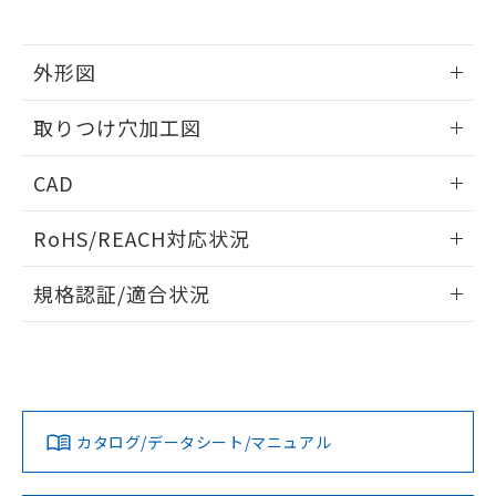
※当社の共同利用者とは、
"個人情報
51物質の非含有証明書（当社基準）
の共同利用に関して"
の「1.共同利
※本証明書は発行日時点で非含有を証明す
用者の範囲」に記載されている法人を
るもので、過去に遡って非含有を証明する
外形図
指します。
ものではありません。
情報更新：2026/05/21
また、RoHS指令のフタル酸エステル類４
取りつけ穴加工図
物質の対応では、対応完了までの期間は出
荷製品に未対応品が混在することから備考
情報更新：2026/05/21
CAD
欄に対応日を記載しておりました。
既に当社にて対応品への在庫切替を完了
ログイン/会員登録いただくと、CADデータをダウンロー
していることから、特段のことがない限
RoHS/REACH対応状況
ドすることができます。
り、2022年1月12日より割愛しておりま
す。
情報更新：2026/7/29
規格認証/適合状況
ログイン/会員登録
EU RoHS
注意事項・凡例
A30NW-2MM-TYA-P101-YDについての規格認証/適合状況に
ついては、「カスタマーサポートセンタ お客様相談室」また
は貴社担当オムロン営業員または販売店にお問い合わせくだ
対応状況
対応予定月
※1
※2
さい。
ダウンロードデータをご利用いただく前に、以下を必ずお読
みください。
カタログ/データシート/マニュアル
対応済み
ソフトウェアの使用条件
お問い合わせ