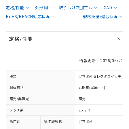
定格/性能
外形図
取りつけ穴加工図
CAD
RoHS/REACH対応状況
規格認証/適合状況
定格/性能
情報更新：2026/05/21
種類
ツマミ形セレクタスイッチ
胴体形状
丸胴形(φ30mm)
照光/非照光
照光
ノッチ数
2ノッチ
操作部
操作部形状
ツマミ形