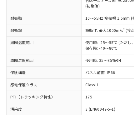
類(PBB) 1000ppm以下、ポリ臭化ジフェニルエーテル類
各端子とアース間: AC2500V 50/
Cr(Ⅵ)(六価クロム) : 1000ppm、 PBBs(ポリ臭化ビフェ
とります。
了承ください。
(PBDE) 1000ppm以下、フタル酸ビス(2-エチルヘキシ
○
一定数以上の在庫あり
ニル類) : 1000ppm、 PBDEs(ポリ臭化ジフェニルエーテ
(初期値)
当社は規制貨物を破棄する場合は、完
ル) (DEHP)(別名：DOP) 1000ppm以下、フタル酸ブチ
正式な納期状況および標準価格はお客
ル類) : 1000ppm、
ルベンジル（BBP） 1000ppm以下、フタル酸ジブチル
全に破砕するなど、違法に輸出されな
DBP(フタル酸ジブチル) : 1000ppm、 DIBP(フタル酸ジ
様のお取引先、またはお客様担当のオ
耐振動
10～55Hz 複振幅 1.5mm (接
（DBP） 1000ppm以下、フタル酸ジイソブチル
イソブチル) : 1000ppm、 BBP(フタル酸ブチルベンジ
△
一定数には満たないが在庫あり
いよう必要な手段を講じます。
ムロン制御機器販売店・当社販売員に
(DIBP) 1000ppm以下
ル) : 1000ppm、
当社は貴社製品を、核兵器、ミサイ
但し、RoHS指令で産業用監視および制御機器に対する
DEHP(フタル酸ビス(2-エチルヘキシル)) : 1000ppm
ご相談ください。
2
耐衝撃
誤動作: 最大1000m/s
(接点開
適用除外項目は除く。
ル、化学兵器、生物兵器またはその他
－
在庫なし(最新の在庫状況につ
オムロン制御機器販売店や当社販売拠
フタル酸エステル類の４物質については閾値を超える意
武器並びにこれらの製造装置等に一切
いては、お客様のお取引先、ま
周囲温度範囲
図的な使用がないことを確認しています。
使用時: -25～55℃ (ただし
点は「
販売ネットワーク
」をご確認
※2 環境保護使用期限
使用いたしません。
保存時: -40～80℃
たはお客様担当のオムロン制御
ください。
当社は、貴社製品を第三者に販売する
機器販売店・当社販売員にご確
在庫状況および標準価格結果を当社の
※2 対応予定月
「ｅ」：有害物質（10物質）のすべてが基
周囲湿度範囲
使用時: 35～85%RH
場合は、上記1、2および3の内容を当
認ください)
事前の承諾なく第三者に漏洩または開
準値以下であることを示します。
該第三者に通知します。また当社は、
示しないようお願いします。
保護構造
パネル前面: IP66
部品在庫の切り替え状況などにより、予定
「10」：通常の使用状況下において有害物
販売先および販売に係わる関係者が違
マイパーツ機能（部品リスト作成サー
空
受注生産機種、また在庫状況の
月が前後することがあります。
質が外部に漏えいし、環境に深刻な影響を
法に輸出するおそれがある場合は、取
ビス）をご利用いただくには、I-Web
白
情報を公開していない機種
感電保護クラス
Class II
及ぼさない年数を意味します。
り引きをいたしません。
メンバーズにご登録されている必要が
「－」：未確認です。当社販売部門へお問
あります。
PTI（トラッキング特性）
175
い合わせください。
お客様が当ウェブサイト上で当社にご
※3 非含有証明書ダウンロード
登録された部品リストについて、当社
汚染度
3 (EN60947-5-1)
および当社の共同利用者が、当社の製
下記の非含有証明書をダウンロードするこ
品・サービスに関するお客様との取
とができます。
合意する
キャンセル
引・商談に必要な範囲で利用すること
をご了承ください。
EU RoHS指令（10物質）の非含有証明書