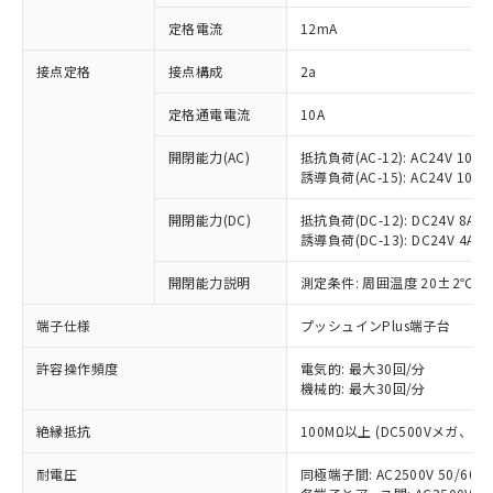
対応済み：EU RoHS指令（10物質）の
定格電流
12mA
非含有に対応した製品が提供可能な商品で
す。
接点定格
接点構成
2a
対応予定：EU RoHS指令（10物質）の非含
ご利用条件
有に対応した製品に切り替える予定のある
定格通電電流
10A
商品です。
対応予定なし：EU RoHS指令（10物質）の
開閉能力(AC)
抵抗負荷(AC-12): AC24V 10A/A
以下の条件をお読みいただき、同意のうえ
非含有に非対応の商品で、対応品を出す予
誘導負荷(AC-15): AC24V 10A/AC
ご利用ください。
定はありません。
調査・確認中：EU RoHS指令（10物質）の
開閉能力(DC)
抵抗負荷(DC-12): DC24V 8A/DC
本サービスは、当社制御機器事業取扱
※1 中国RoHS○×表
誘導負荷(DC-13): DC24V 4A/DC
非含有の対応状況を調査中または確認中の
商品の当社在庫状況および標準価格
商品です。
(税抜)を提供させていただくもので
開閉能力説明
測定条件: 周囲温度 20±2℃、
「○」：最大均質材料含有率が中国RoHSの
非該当品：ライセンス料など無形物で、有
す。
基準値以下であることを示します。
害物質有無と関係のない商品です。
当社制御機器事業取扱商品の中には、
端子仕様
プッシュインPlus端子台
「×」：最大均質材料含有率が中国RoHSの
仕入先様の事情により、非含有部品として
本サービスの対象外となる商品もある
基準値を超えていることを示します。
いたものが、含有品と判明した場合などや
当社は、これら貴社製品のうち、外国
ことをご了承ください。
許容操作頻度
電気的: 最大30回/分
「－」：未確認です。当社販売部門へお問
むを得ず変更することがあります。
為替および外国貿易法に定める商品
機械的: 最大30回/分
在庫状況および標準価格照会結果は、
い合わせください。
（以下｢規制貨物等」という）を輸出
記載している更新日時点での社内デー
*EU RoHS指令（10物質）：
または国外への提供する場合は、日本
絶縁抵抗
100MΩ以上 (DC500Vメガ、
記
タに基づき作成されるものであり、閲
説明
鉛(Pb) 1000ppm以下、 水銀(Hg) 1000ppm以下、 カド
*中国RoHS10物質の基準値 (GB/T26572)：
国政府の輸出許可(または役務取引許
号
覧された時点での実際の在庫および標
ミウム(Cd) 100ppm以下、
Pb(鉛) :1000ppm、 Hg(水銀) : 1000ppm、 Cd(カドミウ
耐電圧
同極端子間: AC2500V 50/60
可)を取得するなどの必要な手続きを
六価クロム(Cr(Ⅵ)) 1000ppm以下、ポリ臭化ビフェニル
ム) : 100ppm、
準価格とは異なる場合があることをご