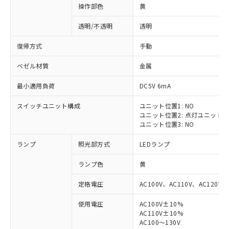
操作部色
黄
透明/不透明
透明
復帰方式
手動
ベゼル材質
金属
最小適用負荷
DC5V 6mA
スイッチユニット構成
ユニット位置1: NO
ユニット位置2: 点灯ユニット
ユニット位置3: NO
ランプ
照光部方式
LEDランプ
ランプ色
黄
定格電圧
AC100V、AC110V、AC120V
使用電圧
AC100V±10%
※1 対応状況
AC110V±10%
AC100～130V