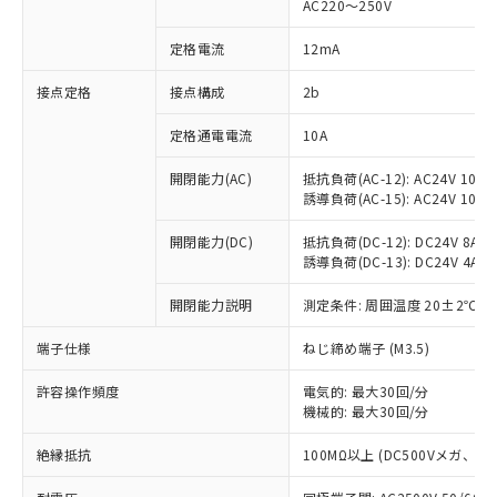
AC220～250V
対応済み：EU RoHS指令（10物質）の
非含有に対応した製品が提供可能な商品で
定格電流
12mA
す。
対応予定：EU RoHS指令（10物質）の非含
接点定格
接点構成
2b
ご利用条件
有に対応した製品に切り替える予定のある
定格通電電流
10A
商品です。
対応予定なし：EU RoHS指令（10物質）の
以下の条件をお読みいただき、同意のうえ
開閉能力(AC)
抵抗負荷(AC-12): AC24V 10A/A
非含有に非対応の商品で、対応品を出す予
誘導負荷(AC-15): AC24V 10A/AC
ご利用ください。
定はありません。
調査・確認中：EU RoHS指令（10物質）の
本サービスは、当社制御機器事業取扱
開閉能力(DC)
抵抗負荷(DC-12): DC24V 8A/DC
※1 中国RoHS○×表
非含有の対応状況を調査中または確認中の
誘導負荷(DC-13): DC24V 4A/DC
商品の当社在庫状況および標準価格
商品です。
(税抜)を提供させていただくもので
「○」：最大均質材料含有率が中国RoHSの
非該当品：ライセンス料など無形物で、有
開閉能力説明
測定条件: 周囲温度 20±2℃、
す。
基準値以下であることを示します。
害物質有無と関係のない商品です。
当社制御機器事業取扱商品の中には、
「×」：最大均質材料含有率が中国RoHSの
仕入先様の事情により、非含有部品として
端子仕様
ねじ締め端子 (M3.5)
本サービスの対象外となる商品もある
基準値を超えていることを示します。
いたものが、含有品と判明した場合などや
当社は、これら貴社製品のうち、外国
ことをご了承ください。
「－」：未確認です。当社販売部門へお問
許容操作頻度
電気的: 最大30回/分
むを得ず変更することがあります。
為替および外国貿易法に定める商品
在庫状況および標準価格照会結果は、
機械的: 最大30回/分
い合わせください。
（以下｢規制貨物等」という）を輸出
記載している更新日時点での社内デー
*EU RoHS指令（10物質）：
または国外への提供する場合は、日本
記
タに基づき作成されるものであり、閲
説明
絶縁抵抗
100MΩ以上 (DC500Vメガ、
鉛(Pb) 1000ppm以下、 水銀(Hg) 1000ppm以下、 カド
*中国RoHS10物質の基準値 (GB/T26572)：
国政府の輸出許可(または役務取引許
号
覧された時点での実際の在庫および標
ミウム(Cd) 100ppm以下、
Pb(鉛) :1000ppm、 Hg(水銀) : 1000ppm、 Cd(カドミウ
可)を取得するなどの必要な手続きを
六価クロム(Cr(Ⅵ)) 1000ppm以下、ポリ臭化ビフェニル
ム) : 100ppm、