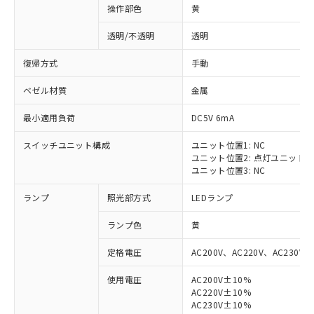
操作部色
黄
透明/不透明
透明
復帰方式
手動
ベゼル材質
金属
最小適用負荷
DC5V 6mA
スイッチユニット構成
ユニット位置1: NC
ユニット位置2: 点灯ユニット
ユニット位置3: NC
ランプ
照光部方式
LEDランプ
ランプ色
黄
定格電圧
AC200V、AC220V、AC230V、
使用電圧
AC200V±10%
AC220V±10%
※1 対応状況
AC230V±10%