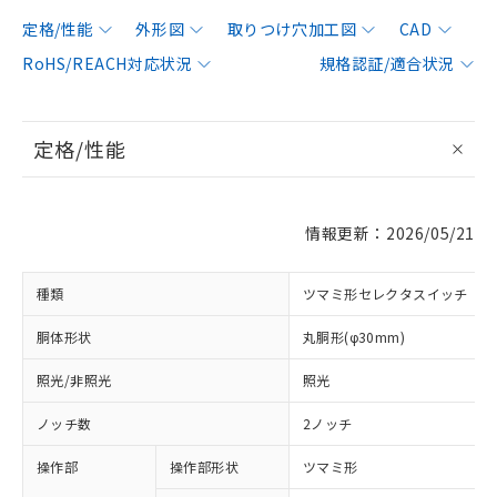
定格/性能
外形図
取りつけ穴加工図
CAD
RoHS/REACH対応状況
規格認証/適合状況
定格/性能
情報更新：2026/05/21
種類
ツマミ形セレクタスイッチ
胴体形状
丸胴形(φ30mm)
照光/非照光
照光
ノッチ数
2ノッチ
操作部
操作部形状
ツマミ形