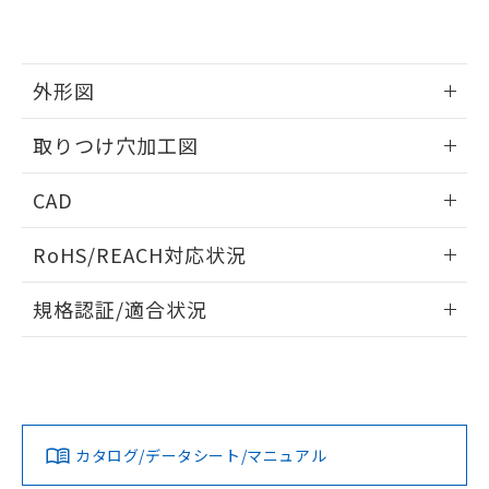
EU RoHS指令（10物質）の非含有証明書
※当社の共同利用者とは、
"個人情報
51物質の非含有証明書（当社基準）
の共同利用に関して"
の「1.共同利
※本証明書は発行日時点で非含有を証明す
用者の範囲」に記載されている法人を
るもので、過去に遡って非含有を証明する
指します。
外形図
ものではありません。
また、RoHS指令のフタル酸エステル類４
情報更新：2026/05/21
取りつけ穴加工図
物質の対応では、対応完了までの期間は出
荷製品に未対応品が混在することから備考
情報更新：2026/05/21
欄に対応日を記載しておりました。
CAD
既に当社にて対応品への在庫切替を完了
していることから、特段のことがない限
ログイン/会員登録いただくと、CADデータをダウンロー
RoHS/REACH対応状況
り、2022年1月12日より割愛しておりま
ドすることができます。
す。
情報更新：2026/7/29
規格認証/適合状況
ログイン/会員登録
EU RoHS
注意事項・凡例
A30NW-2MM-TYA-G202-YEについての規格認証/適合状況に
ついては、「カスタマーサポートセンタ お客様相談室」また
は貴社担当オムロン営業員または販売店にお問い合わせくだ
対応状況
対応予定月
※1
※2
さい。
ダウンロードデータをご利用いただく前に、以下を必ずお読
みください。
カタログ/データシート/マニュアル
対応済み
ソフトウェアの使用条件
お問い合わせ