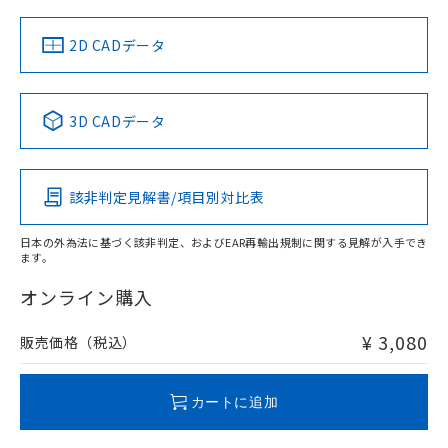
中国 RoHS
注意事項・凡例
2D CADデータ
中国 RoHS表
※1 ※2
3D CADデータ
Pb
Hg
Cd
Cr(VI)
該非判定見解書/項目別対比表
O
O
O
O
日本の外為法に基づく該非判定、およびEAR再輸出規制に関する見解が入手でき
ます。
"対応済み"や非含有の記載がされた商品であっても、流通
在庫等で未対応品が混在する可能性があります。
オンライン購入
非含有品が必要な際は、弊社営業部門もしくは販売店へお
問い合わせください。
¥ 3,080
販売価格（税込）
この製品のRoHS/REACH対応状況ページへ
カートに追加