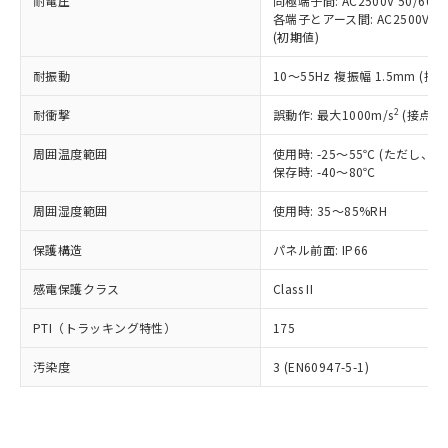
準価格とは異なる場合があることをご
耐電圧
同極端子間: AC2500V 50/60
類(PBB) 1000ppm以下、ポリ臭化ジフェニルエーテル類
Cr(Ⅵ)(六価クロム) : 1000ppm、 PBBs(ポリ臭化ビフェ
とります。
各端子とアース間: AC2500V 50/
了承ください。
(PBDE) 1000ppm以下、フタル酸ビス(2-エチルヘキシ
○
一定数以上の在庫あり
ニル類) : 1000ppm、 PBDEs(ポリ臭化ジフェニルエーテ
当社は規制貨物を破棄する場合は、完
(初期値)
ル) (DEHP)(別名：DOP) 1000ppm以下、フタル酸ブチ
正式な納期状況および標準価格はお客
ル類) : 1000ppm、
ルベンジル（BBP） 1000ppm以下、フタル酸ジブチル
全に破砕するなど、違法に輸出されな
DBP(フタル酸ジブチル) : 1000ppm、 DIBP(フタル酸ジ
様のお取引先、またはお客様担当のオ
（DBP） 1000ppm以下、フタル酸ジイソブチル
イソブチル) : 1000ppm、 BBP(フタル酸ブチルベンジ
△
一定数には満たないが在庫あり
耐振動
10～55Hz 複振幅 1.5mm (接
いよう必要な手段を講じます。
ムロン制御機器販売店・当社販売員に
(DIBP) 1000ppm以下
ル) : 1000ppm、
当社は貴社製品を、核兵器、ミサイ
但し、RoHS指令で産業用監視および制御機器に対する
DEHP(フタル酸ビス(2-エチルヘキシル)) : 1000ppm
ご相談ください。
2
耐衝撃
適用除外項目は除く。
誤動作: 最大1000m/s
(接点開
ル、化学兵器、生物兵器またはその他
－
在庫なし(最新の在庫状況につ
オムロン制御機器販売店や当社販売拠
フタル酸エステル類の４物質については閾値を超える意
武器並びにこれらの製造装置等に一切
いては、お客様のお取引先、ま
図的な使用がないことを確認しています。
点は「
販売ネットワーク
」をご確認
周囲温度範囲
使用時: -25～55℃ (ただし
※2 環境保護使用期限
使用いたしません。
たはお客様担当のオムロン制御
ください。
保存時: -40～80℃
当社は、貴社製品を第三者に販売する
機器販売店・当社販売員にご確
在庫状況および標準価格結果を当社の
※2 対応予定月
「ｅ」：有害物質（10物質）のすべてが基
場合は、上記1、2および3の内容を当
認ください)
事前の承諾なく第三者に漏洩または開
周囲湿度範囲
使用時: 35～85%RH
準値以下であることを示します。
該第三者に通知します。また当社は、
示しないようお願いします。
部品在庫の切り替え状況などにより、予定
「10」：通常の使用状況下において有害物
販売先および販売に係わる関係者が違
保護構造
パネル前面: IP66
マイパーツ機能（部品リスト作成サー
空
受注生産機種、また在庫状況の
月が前後することがあります。
質が外部に漏えいし、環境に深刻な影響を
法に輸出するおそれがある場合は、取
ビス）をご利用いただくには、I-Web
白
情報を公開していない機種
及ぼさない年数を意味します。
り引きをいたしません。
感電保護クラス
Class II
メンバーズにご登録されている必要が
「－」：未確認です。当社販売部門へお問
あります。
い合わせください。
PTI（トラッキング特性）
175
お客様が当ウェブサイト上で当社にご
※3 非含有証明書ダウンロード
登録された部品リストについて、当社
汚染度
3 (EN60947-5-1)
および当社の共同利用者が、当社の製
下記の非含有証明書をダウンロードするこ
品・サービスに関するお客様との取
とができます。
合意する
キャンセル
引・商談に必要な範囲で利用すること
をご了承ください。