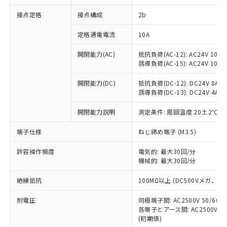
非含有に対応した製品が提供可能な商品で
接点定格
接点構成
2b
す。
対応予定：EU RoHS指令（10物質）の非含
ご利用条件
定格通電電流
10A
有に対応した製品に切り替える予定のある
商品です。
開閉能力(AC)
抵抗負荷(AC-12): AC24V 10A/A
対応予定なし：EU RoHS指令（10物質）の
誘導負荷(AC-15): AC24V 10A/AC
以下の条件をお読みいただき、同意のうえ
非含有に非対応の商品で、対応品を出す予
ご利用ください。
定はありません。
開閉能力(DC)
抵抗負荷(DC-12): DC24V 8A/DC
調査・確認中：EU RoHS指令（10物質）の
誘導負荷(DC-13): DC24V 4A/DC
本サービスは、当社制御機器事業取扱
※1 中国RoHS○×表
非含有の対応状況を調査中または確認中の
商品の当社在庫状況および標準価格
開閉能力説明
測定条件: 周囲温度 20±2℃、
商品です。
(税抜)を提供させていただくもので
「○」：最大均質材料含有率が中国RoHSの
非該当品：ライセンス料など無形物で、有
す。
端子仕様
ねじ締め端子 (M3.5)
基準値以下であることを示します。
害物質有無と関係のない商品です。
当社制御機器事業取扱商品の中には、
「×」：最大均質材料含有率が中国RoHSの
仕入先様の事情により、非含有部品として
本サービスの対象外となる商品もある
許容操作頻度
電気的: 最大30回/分
基準値を超えていることを示します。
いたものが、含有品と判明した場合などや
当社は、これら貴社製品のうち、外国
ことをご了承ください。
機械的: 最大30回/分
「－」：未確認です。当社販売部門へお問
むを得ず変更することがあります。
為替および外国貿易法に定める商品
在庫状況および標準価格照会結果は、
い合わせください。
（以下｢規制貨物等」という）を輸出
絶縁抵抗
100MΩ以上 (DC500Vメガ、
記載している更新日時点での社内デー
*EU RoHS指令（10物質）：
または国外への提供する場合は、日本
記
タに基づき作成されるものであり、閲
説明
鉛(Pb) 1000ppm以下、 水銀(Hg) 1000ppm以下、 カド
*中国RoHS10物質の基準値 (GB/T26572)：
国政府の輸出許可(または役務取引許
耐電圧
同極端子間: AC2500V 50/60
号
覧された時点での実際の在庫および標
ミウム(Cd) 100ppm以下、
Pb(鉛) :1000ppm、 Hg(水銀) : 1000ppm、 Cd(カドミウ
各端子とアース間: AC2500V 50/
可)を取得するなどの必要な手続きを
六価クロム(Cr(Ⅵ)) 1000ppm以下、ポリ臭化ビフェニル
ム) : 100ppm、
準価格とは異なる場合があることをご
類(PBB) 1000ppm以下、ポリ臭化ジフェニルエーテル類
(初期値)
Cr(Ⅵ)(六価クロム) : 1000ppm、 PBBs(ポリ臭化ビフェ
とります。
了承ください。
(PBDE) 1000ppm以下、フタル酸ビス(2-エチルヘキシ