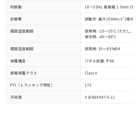
○
一定数以上の在庫あり
ニル類) : 1000ppm、 PBDEs(ポリ臭化ジフェニルエーテ
当社は規制貨物を破棄する場合は、完
ル) (DEHP)(別名：DOP) 1000ppm以下、フタル酸ブチ
正式な納期状況および標準価格はお客
ル類) : 1000ppm、
耐振動
10～55Hz 複振幅 1.5mm (接
ルベンジル（BBP） 1000ppm以下、フタル酸ジブチル
全に破砕するなど、違法に輸出されな
DBP(フタル酸ジブチル) : 1000ppm、 DIBP(フタル酸ジ
様のお取引先、またはお客様担当のオ
（DBP） 1000ppm以下、フタル酸ジイソブチル
イソブチル) : 1000ppm、 BBP(フタル酸ブチルベンジ
△
一定数には満たないが在庫あり
いよう必要な手段を講じます。
ムロン制御機器販売店・当社販売員に
(DIBP) 1000ppm以下
2
耐衝撃
ル) : 1000ppm、
誤動作: 最大1000m/s
(接点開
当社は貴社製品を、核兵器、ミサイ
但し、RoHS指令で産業用監視および制御機器に対する
DEHP(フタル酸ビス(2-エチルヘキシル)) : 1000ppm
ご相談ください。
適用除外項目は除く。
ル、化学兵器、生物兵器またはその他
－
在庫なし(最新の在庫状況につ
オムロン制御機器販売店や当社販売拠
周囲温度範囲
使用時: -25～55℃ (ただし
フタル酸エステル類の４物質については閾値を超える意
武器並びにこれらの製造装置等に一切
いては、お客様のお取引先、ま
図的な使用がないことを確認しています。
保存時: -40～80℃
点は「
販売ネットワーク
」をご確認
※2 環境保護使用期限
使用いたしません。
たはお客様担当のオムロン制御
ください。
当社は、貴社製品を第三者に販売する
周囲湿度範囲
使用時: 35～85%RH
機器販売店・当社販売員にご確
在庫状況および標準価格結果を当社の
※2 対応予定月
「ｅ」：有害物質（10物質）のすべてが基
場合は、上記1、2および3の内容を当
認ください)
事前の承諾なく第三者に漏洩または開
準値以下であることを示します。
保護構造
パネル前面: IP66
該第三者に通知します。また当社は、
示しないようお願いします。
部品在庫の切り替え状況などにより、予定
「10」：通常の使用状況下において有害物
販売先および販売に係わる関係者が違
マイパーツ機能（部品リスト作成サー
空
受注生産機種、また在庫状況の
感電保護クラス
Class II
月が前後することがあります。
質が外部に漏えいし、環境に深刻な影響を
法に輸出するおそれがある場合は、取
ビス）をご利用いただくには、I-Web
白
情報を公開していない機種
及ぼさない年数を意味します。
り引きをいたしません。
メンバーズにご登録されている必要が
PTI（トラッキング特性）
175
「－」：未確認です。当社販売部門へお問
あります。
い合わせください。
お客様が当ウェブサイト上で当社にご
汚染度
3 (EN60947-5-1)
※3 非含有証明書ダウンロード
登録された部品リストについて、当社
および当社の共同利用者が、当社の製
下記の非含有証明書をダウンロードするこ
品・サービスに関するお客様との取
とができます。
合意する
キャンセル
引・商談に必要な範囲で利用すること
をご了承ください。
EU RoHS指令（10物質）の非含有証明書
※当社の共同利用者とは、
"個人情報