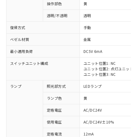
操作部色
黄
透明/不透明
透明
復帰方式
手動
ベゼル材質
金属
最小適用負荷
DC5V 6mA
スイッチユニット構成
ユニット位置1: NC
ユニット位置2: 点灯ユニット
ユニット位置3: NC
ランプ
照光部方式
LEDランプ
ランプ色
黄
定格電圧
AC/DC24V
※1 対応状況
使用電圧
AC/DC24V±10%
定格電流
12mA
対応済み：EU RoHS指令（10物質）の