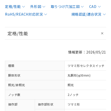
定格/性能
外形図
取りつけ穴加工図
CAD
RoHS/REACH対応状況
規格認証/適合状況
定格/性能
情報更新：2026/05/21
種類
ツマミ形セレクタスイッチ
胴体形状
丸胴形(φ30mm)
照光/非照光
照光
ノッチ数
2ノッチ
操作部
操作部形状
ツマミ形