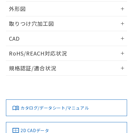
51物質の非含有証明書（当社基準）
の共同利用に関して"
の「1.共同利
※本証明書は発行日時点で非含有を証明す
外形図
用者の範囲」に記載されている法人を
るもので、過去に遡って非含有を証明する
指します。
ものではありません。
情報更新：2026/05/21
取りつけ穴加工図
また、RoHS指令のフタル酸エステル類４
物質の対応では、対応完了までの期間は出
情報更新：2026/05/21
CAD
荷製品に未対応品が混在することから備考
欄に対応日を記載しておりました。
ログイン/会員登録いただくと、CADデータをダウンロー
既に当社にて対応品への在庫切替を完了
RoHS/REACH対応状況
ドすることができます。
していることから、特段のことがない限
り、2022年1月12日より割愛しておりま
情報更新：2026/7/29
規格認証/適合状況
す。
ログイン/会員登録
EU RoHS
注意事項・凡例
A30NW-2MM-TYA-G202-YCについての規格認証/適合状況に
ついては、「カスタマーサポートセンタ お客様相談室」また
は貴社担当オムロン営業員または販売店にお問い合わせくだ
対応状況
対応予定月
※1
※2
さい。
ダウンロードデータをご利用いただく前に、以下を必ずお読
みください。
カタログ/データシート/マニュアル
対応済み
ソフトウェアの使用条件
お問い合わせ
中国 RoHS
注意事項・凡例
2D CADデータ