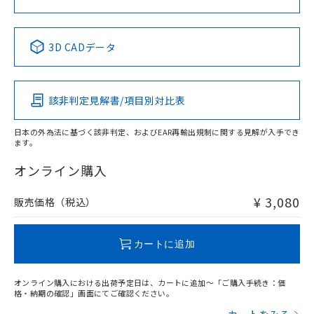
中国 RoHS表
※1 ※2
3D CADデータ
Pb
Hg
Cd
Cr(VI)
該非判定見解書/項目別対比表
X
O
O
O
日本の外為法に基づく該非判定、およびEAR再輸出規制に関する見解が入手でき
ます。
"対応済み"や非含有の記載がされた商品であっても、流通
在庫等で未対応品が混在する可能性があります。
オンライン購入
非含有品が必要な際は、弊社営業部門もしくは販売店へお
問い合わせください。
¥ 3,080
販売価格（税込）
この製品のRoHS/REACH対応状況ページへ
カートに追加
オンライン購入における出荷予定日は、カートに追加～「ご購入手続き：価
格・納期の確認」画面にてご確認ください。