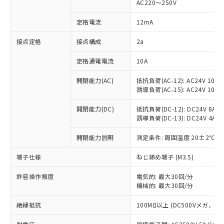
AC220～250V
対応済み：EU RoHS指令（10物質）の
非含有に対応した製品が提供可能な商品で
定格電流
12mA
す。
対応予定：EU RoHS指令（10物質）の非含
接点定格
接点構成
2a
ご利用条件
有に対応した製品に切り替える予定のある
定格通電電流
10A
商品です。
対応予定なし：EU RoHS指令（10物質）の
以下の条件をお読みいただき、同意のうえ
開閉能力(AC)
抵抗負荷(AC-12): AC24V 10A/A
非含有に非対応の商品で、対応品を出す予
誘導負荷(AC-15): AC24V 10A/AC
ご利用ください。
定はありません。
調査・確認中：EU RoHS指令（10物質）の
本サービスは、当社制御機器事業取扱
開閉能力(DC)
抵抗負荷(DC-12): DC24V 8A/DC
※1 中国RoHS○×表
非含有の対応状況を調査中または確認中の
誘導負荷(DC-13): DC24V 4A/DC
商品の当社在庫状況および標準価格
商品です。
(税抜)を提供させていただくもので
「○」：最大均質材料含有率が中国RoHSの
非該当品：ライセンス料など無形物で、有
開閉能力説明
測定条件: 周囲温度 20±2℃、
す。
基準値以下であることを示します。
害物質有無と関係のない商品です。
当社制御機器事業取扱商品の中には、
「×」：最大均質材料含有率が中国RoHSの
仕入先様の事情により、非含有部品として
端子仕様
ねじ締め端子 (M3.5)
本サービスの対象外となる商品もある
基準値を超えていることを示します。
いたものが、含有品と判明した場合などや
当社は、これら貴社製品のうち、外国
ことをご了承ください。
「－」：未確認です。当社販売部門へお問
許容操作頻度
電気的: 最大30回/分
むを得ず変更することがあります。
為替および外国貿易法に定める商品
在庫状況および標準価格照会結果は、
機械的: 最大30回/分
い合わせください。
（以下｢規制貨物等」という）を輸出
記載している更新日時点での社内デー
*EU RoHS指令（10物質）：
または国外への提供する場合は、日本
記
タに基づき作成されるものであり、閲
説明
絶縁抵抗
100MΩ以上 (DC500Vメガ、
鉛(Pb) 1000ppm以下、 水銀(Hg) 1000ppm以下、 カド
*中国RoHS10物質の基準値 (GB/T26572)：
国政府の輸出許可(または役務取引許
号
覧された時点での実際の在庫および標
ミウム(Cd) 100ppm以下、
Pb(鉛) :1000ppm、 Hg(水銀) : 1000ppm、 Cd(カドミウ
可)を取得するなどの必要な手続きを
六価クロム(Cr(Ⅵ)) 1000ppm以下、ポリ臭化ビフェニル
ム) : 100ppm、