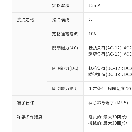
「○」：最大均質
定格電流
12mA
「×」：最大均質
本サービスは
当社は、これ
*EU RoHS指令（10物
「－」：未確認で
鉛(Pb) 1000ppm以下、
くものです。
う）を輸出ま
接点定格
接点構成
2a
記
説明
六価クロム(Cr(Ⅵ)) 1
当社制御機器
などの必要な
フタル酸ビス(2-エチルヘ
号
*中国RoHS10物質の基準値 
ル（DBP） 1000ppm
在庫状況およ
当社は規制貨
Pb(鉛) :1000ppm、 Hg
定格通電電流
10A
但し、RoHS指令で産
のであり、閲
ます。
Cr(Ⅵ)(六価クロム) : 
フタル酸エステル類の４
○
一定数以
DBP(フタル酸ジブチル) :
い。
当社は貴社製
DEHP(フタル酸ビス(2-エ
開閉能力(AC)
抵抗負荷(AC-12): AC24
正式な納期状
置等に一切使
誘導負荷(AC-15): AC24V
当社販売員に
※2 対応予定月
△
一定数に
当社は、貴社
オムロン制御
また当社は、
※2 環境保護使
在庫状況およ
部品在庫の切り替
たしません。
開閉能力(DC)
抵抗負荷(DC-12): DC24
－
在庫なし
す。
誘導負荷(DC-13): DC24
「ｅ」：有害物質
機器販売
マイパーツ機
「10」：通常の
ている必要が
味します。
開閉能力説明
測定条件: 周囲温度 2
空
受注生産
お客様が当ウ
※3 非含有証明
「－」：未確認で
白
が、当社の製
端子仕様
ねじ締め端子 (M3.5)
さい。
下記の非含有証明
※当社の共同
いる法人を指
許容操作頻度
電気的: 最大30回/分
EU RoHS指令（
機械的: 最大30回/分
51物質の非含有証
※本証明書は発行