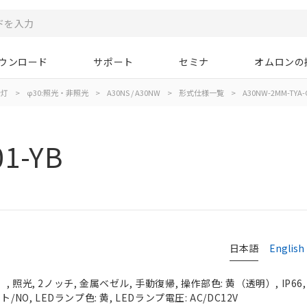
ウンロード
サポート
セミナ
オムロンの
示灯
>
φ30:照光・非照光
>
A30NS / A30NW
>
形式仕様一覧
>
A30NW-2MM-TYA-G
1-YB
日本語
English
 照光, 2ノッチ, 金属ベゼル, 手動復帰, 操作部色: 黄（透明）, IP66
NO, LEDランプ色: 黄, LEDランプ電圧: AC/DC12V