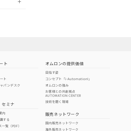
担当オムロン営
お問い合わせ
ート
オムロンの提供価値
目指す姿
ポート
コンセプト「i-Automation!」
ジャパンデスク
オムロンの強み
お客様との共創拠点
AUTOMATION CENTER
DIBP
BBP
DEHP
環境保護
技術を磨く現場
・セミナ
使用期限
案内
販売ネットワーク
講する
O
O
O
10
国内販売ネットワーク
ス一覧（PDF）
海外販売ネットワーク