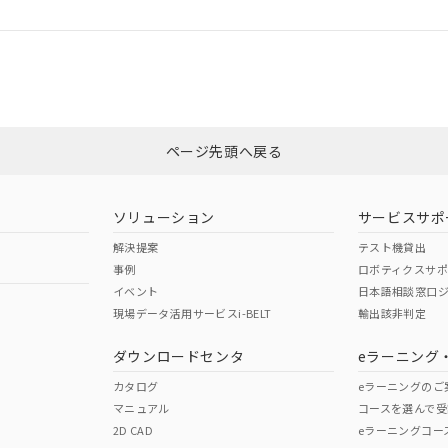
ログイン/会員登録
合状況については、「カスタマーサポートセンタ お客様相談室」または貴社
みください。
非含有証明書
※3
ページ先頭へ戻る
ダウンロードはこちら
ソリューション
サービスサポ
解決提案
テスト機貸出
事例
ロボティクスサ
イベント
日本語相談窓口
現場データ活用サービスi-BELT
輸出該非判定
I)
PBBs
PBDEs
DBP
ダウンロードセンタ
eラーニング
カタログ
eラーニングのご
マニュアル
コースを選んで受
O
O
O
2D CAD
eラーニングコー