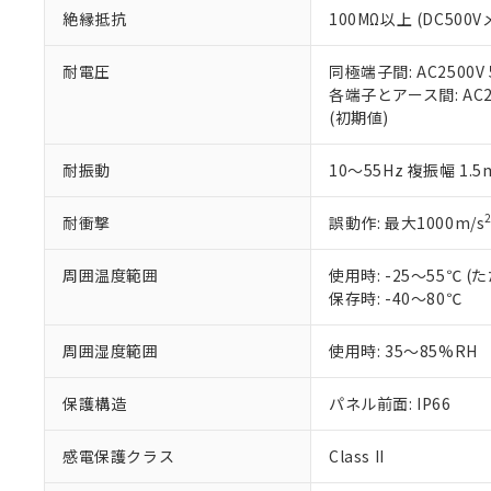
また、RoHS指
絶縁抵抗
100MΩ以上 (DC5
混在することから
既に当社にて対応
耐電圧
同極端子間: AC2500V
り割愛しておりま
各端子とアース間: AC250
(初期値)
耐振動
10～55Hz 複振幅 1.
耐衝撃
誤動作: 最大1000m/s
周囲温度範囲
使用時: -25～55℃
保存時: -40～80℃
周囲湿度範囲
使用時: 35～85%RH
保護構造
パネル前面: IP66
感電保護クラス
Class II