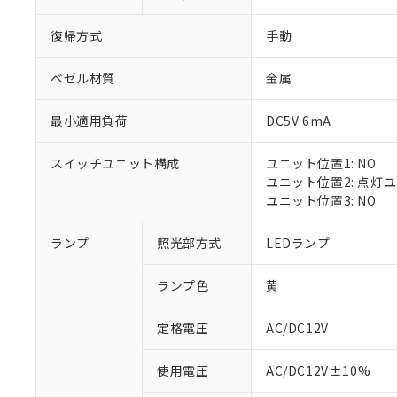
復帰方式
手動
ベゼル材質
金属
最小適用負荷
DC5V 6mA
スイッチユニット構成
ユニット位置1: NO
ユニット位置2: 点灯
ユニット位置3: NO
※1 対応状況
ランプ
照光部方式
LEDランプ
対応済み：EU
ランプ色
黄
対応予定：EU R
対応予定なし：EU
定格電圧
AC/DC12V
調査・確認中：EU
ご利用条件
非該当品：ライセ
※1 中国RoHS
使用電圧
AC/DC12V±10%
仕入先様の事情に
があります。
以下の条件をお読