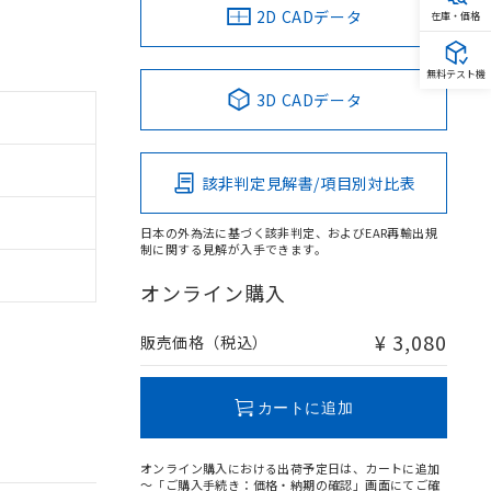
2D CADデータ
在庫・価格
無料テスト機
3D CADデータ
該非判定見解書/項目別対比表
日本の外為法に基づく該非判定、およびEAR再輸出規
制に関する見解が入手できます。
オンライン購入
¥ 3,080
販売価格（税込）
カートに追加
オンライン購入における出荷予定日は、カートに追加
～「ご購入手続き：価格・納期の確認」画面にてご確