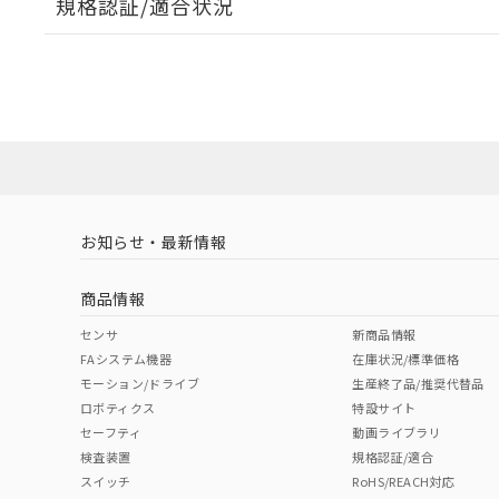
規格認証/適合状況
EU RoHS
注意事項・凡例
A30NW-2MM-TYA-G101-YBについての規格認証/適
業員または販売店にお問い合わせください。
ダウンロードデータをご利用いただく前に、以下を必ずお読
対応状況
対応予定月
※1
※2
ソフトウェアの使用条件
対応済み
お知らせ・最新情報
中国 RoHS
注意事項・凡例
商品情報
中国 RoHS表
※1 ※2
センサ
新商品情報
FAシステム機器
在庫状況/標準価格
Pb
Hg
Cd
Cr(V
モーション/ドライブ
生産終了品/推奨代替品
ロボティクス
特設サイト
セーフティ
動画ライブラリ
検査装置
規格認証/適合
X
O
O
O
スイッチ
RoHS/REACH対応