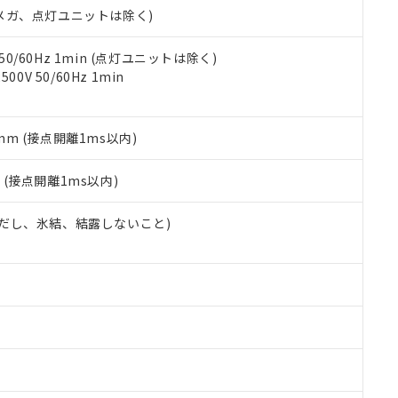
令のフタル酸エステル類４物質の対応では、対応完了までの期間は出
00Vメガ、点灯ユニットは除く)
備考欄に対応日を記載しておりました。
品への在庫切替を完了していることから、特段のことがない限り、20
 50/60Hz 1min (点灯ユニットは除く)
す。
0V 50/60Hz 1min
5mm (接点開離1ms以内)
2
(接点開離1ms以内)
 (ただし、氷結、結露しないこと)