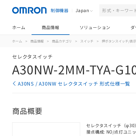
制御機器
Japan
ホーム
商品情報
ソリューション
ダ
ホーム
>
商品情報
>
商品カテゴリ
>
スイッチ
>
押ボタンスイッチ/表
セレクタスイッチ
A30NW-2MM-TYA-G10
A30NS / A30NW セレクタスイッチ 形式仕様一覧
商品概要
セレクタスイッチ（φ30）,
接点構成: NO/点灯ユニット/