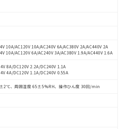
材料含有率が中国RoHSの基準値以下であることを示します。
材料含有率が中国RoHSの基準値を超えていることを示します。
、当社制御機器事業取扱商品の当社在庫状況および標準価格(税抜)
ら貴社製品のうち、外国為替および外国貿易法に定める商品（以下｢
質）：
す。当社販売部門へお問い合わせください。
 水銀(Hg) 1000ppm以下、 カドミウム(Cd) 100ppm以下、
たは国外への提供する場合は、日本国政府の輸出許可(または役務取
000ppm以下、ポリ臭化ビフェニル類(PBB) 1000ppm以下、ポリ臭化ジフェニルエーテル類(P
事業取扱商品の中には、本サービスの対象外となる商品もあること
手続きをとります。
キシル) (DEHP)(別名：DOP) 1000ppm以下、フタル酸ブチルベンジル（BBP） 100
(GB/T26572)：
以下、フタル酸ジイソブチル (DIBP) 1000ppm以下
び標準価格照会結果は、記載している更新日時点での社内データに
物を破棄する場合は、完全に破砕するなど、違法に輸出されないよ
(水銀) : 1000ppm、 Cd(カドミウム) : 100ppm、
業用監視および制御機器に対する適用除外項目は除く。
覧された時点での実際の在庫および標準価格とは異なる場合がある
1000ppm、 PBBs(ポリ臭化ビフェニル類) : 1000ppm、 PBDEs(ポリ臭化ジフェニルエーテル類
物質については閾値を超える意図的な使用がないことを確認しています。
上の在庫あり
 1000ppm、 DIBP(フタル酸ジイソブチル) : 1000ppm、 BBP(フタル酸ブチルベンジル) :
品を、核兵器、ミサイル、化学兵器、生物兵器またはその他武器並
チルヘキシル)) : 1000ppm
V 10A/AC120V 10A/AC240V 6A/AC380V 2A/AC440V 2A
況および標準価格はお客様のお取引先、またはお客様担当のオムロ
用いたしません。
 10A/AC120V 6A/AC240V 3A/AC380V 1.9A/AC440V 1.6A
ご相談ください。
は満たないが在庫あり
製品を第三者に販売する場合は、上記1、2および3の内容を当該第
機器販売店や当社販売拠点は「
販売ネットワーク
」をご確認くだ
販売先および販売に係わる関係者が違法に輸出するおそれがある場
用期限
び標準価格結果を当社の事前の承諾なく第三者に漏洩または開示し
え状況などにより、予定月が前後することがあります。
V 8A/DC120V 2.2A/DC240V 1.1A
(最新の在庫状況については、お客様のお取引先、またはお客様担当
V 4A/DC120V 1.1A/DC240V 0.55A
（10物質）のすべてが基準値以下であることを示します。
店・当社販売員にご確認ください)
能（部品リスト作成サービス）をご利用いただくには、I-Webメン
使用状況下において有害物質が外部に漏えいし、環境に深刻な影響を
あります。
0±2℃、周囲湿度 65±5%RH、操作ひん度 30回/min
機種、また在庫状況の情報を公開していない機種
ェブサイト上で当社にご登録された部品リストについて、当社およ
書ダウンロード
す。当社販売部門へお問い合わせください。
品・サービスに関するお客様との取引・商談に必要な範囲で利用す
合意する
キャンセル
書をダウンロードすることができます。
利用者とは、
"個人情報の共同利用に関して"
の「1.共同利用者の
します。
10物質）の非含有証明書
明書（当社基準）
日時点で非含有を証明するもので、過去に遡って非含有を証明するも