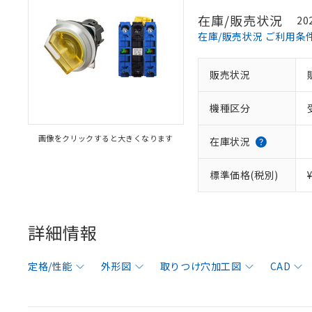
在庫/販売状況
20
在庫/販売状況 ご利用条
販売状況
機種区分
画像をクリックすると大きくなります
在庫状況
標準価格(税別)
詳細情報
定格/性能
外形図
取りつけ穴加工図
CAD