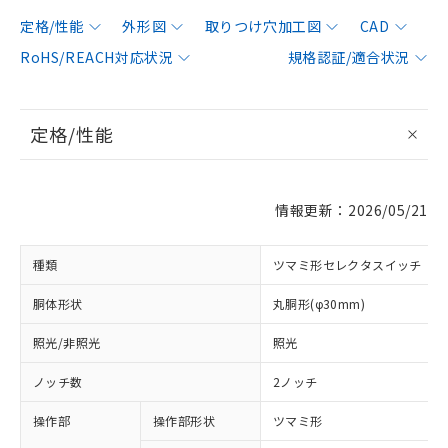
定格/性能
外形図
取りつけ穴加工図
CAD
RoHS/REACH対応状況
規格認証/適合状況
定格/性能
情報更新：2026/05/21
種類
ツマミ形セレクタスイッチ
胴体形状
丸胴形(φ30mm)
照光/非照光
照光
ノッチ数
2ノッチ
操作部
操作部形状
ツマミ形