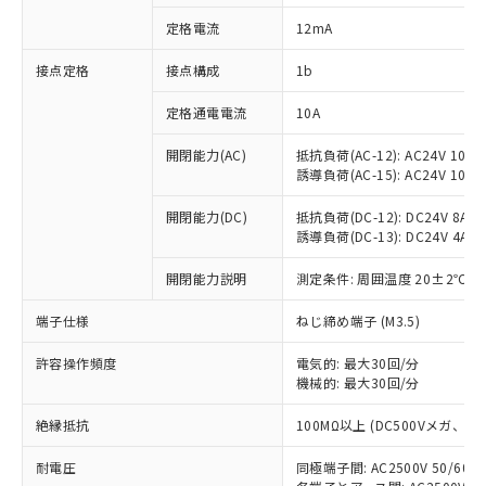
対応済み：EU RoHS指令（10物質）の
定格電流
12mA
非含有に対応した製品が提供可能な商品で
す。
接点定格
接点構成
1b
対応予定：EU RoHS指令（10物質）の非含
ご利用条件
有に対応した製品に切り替える予定のある
定格通電電流
10A
商品です。
対応予定なし：EU RoHS指令（10物質）の
開閉能力(AC)
抵抗負荷(AC-12): AC24V 10A/A
以下の条件をお読みいただき、同意のうえ
非含有に非対応の商品で、対応品を出す予
誘導負荷(AC-15): AC24V 10A/AC
ご利用ください。
定はありません。
調査・確認中：EU RoHS指令（10物質）の
開閉能力(DC)
抵抗負荷(DC-12): DC24V 8A/DC
本サービスは、当社制御機器事業取扱
※1 中国RoHS○×表
誘導負荷(DC-13): DC24V 4A/DC
非含有の対応状況を調査中または確認中の
商品の当社在庫状況および標準価格
商品です。
(税抜)を提供させていただくもので
開閉能力説明
測定条件: 周囲温度 20±2℃、
「○」：最大均質材料含有率が中国RoHSの
非該当品：ライセンス料など無形物で、有
す。
基準値以下であることを示します。
害物質有無と関係のない商品です。
当社制御機器事業取扱商品の中には、
端子仕様
ねじ締め端子 (M3.5)
「×」：最大均質材料含有率が中国RoHSの
仕入先様の事情により、非含有部品として
本サービスの対象外となる商品もある
基準値を超えていることを示します。
いたものが、含有品と判明した場合などや
当社は、これら貴社製品のうち、外国
ことをご了承ください。
許容操作頻度
電気的: 最大30回/分
「－」：未確認です。当社販売部門へお問
むを得ず変更することがあります。
為替および外国貿易法に定める商品
機械的: 最大30回/分
在庫状況および標準価格照会結果は、
い合わせください。
（以下｢規制貨物等」という）を輸出
記載している更新日時点での社内デー
*EU RoHS指令（10物質）：
または国外への提供する場合は、日本
絶縁抵抗
100MΩ以上 (DC500Vメガ、
記
タに基づき作成されるものであり、閲
説明
鉛(Pb) 1000ppm以下、 水銀(Hg) 1000ppm以下、 カド
*中国RoHS10物質の基準値 (GB/T26572)：
国政府の輸出許可(または役務取引許
号
覧された時点での実際の在庫および標
ミウム(Cd) 100ppm以下、
Pb(鉛) :1000ppm、 Hg(水銀) : 1000ppm、 Cd(カドミウ
耐電圧
同極端子間: AC2500V 50/60
可)を取得するなどの必要な手続きを
六価クロム(Cr(Ⅵ)) 1000ppm以下、ポリ臭化ビフェニル
ム) : 100ppm、
準価格とは異なる場合があることをご