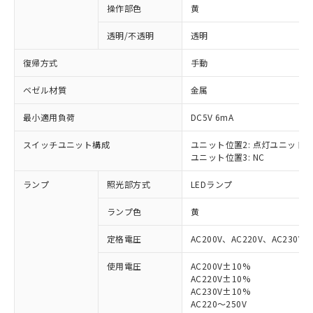
操作部色
黄
透明/不透明
透明
復帰方式
手動
ベゼル材質
金属
最小適用負荷
DC5V 6mA
スイッチユニット構成
ユニット位置2: 点灯ユニット
ユニット位置3: NC
ランプ
照光部方式
LEDランプ
ランプ色
黄
定格電圧
AC200V、AC220V、AC230V、
使用電圧
AC200V±10%
AC220V±10%
※1 対応状況
AC230V±10%
AC220～250V