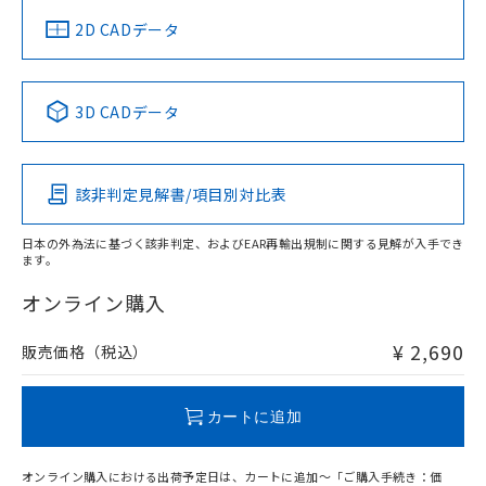
中国 RoHS
注意事項・凡例
2D CADデータ
中国 RoHS表
※1 ※2
3D CADデータ
Pb
Hg
Cd
Cr(VI)
該非判定見解書/項目別対比表
O
O
O
O
日本の外為法に基づく該非判定、およびEAR再輸出規制に関する見解が入手でき
ます。
"対応済み"や非含有の記載がされた商品であっても、流通
在庫等で未対応品が混在する可能性があります。
オンライン購入
非含有品が必要な際は、弊社営業部門もしくは販売店へお
問い合わせください。
¥ 2,690
販売価格（税込）
この製品のRoHS/REACH対応状況ページへ
カートに追加
オンライン購入における出荷予定日は、カートに追加～「ご購入手続き：価