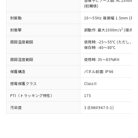
類(PBB) 1000ppm以下、ポリ臭化ジフェニルエーテル類
各端子とアース間: AC2500V 50/
Cr(Ⅵ)(六価クロム) : 1000ppm、 PBBs(ポリ臭化ビフェ
とります。
了承ください。
(PBDE) 1000ppm以下、フタル酸ビス(2-エチルヘキシ
○
一定数以上の在庫あり
ニル類) : 1000ppm、 PBDEs(ポリ臭化ジフェニルエーテ
(初期値)
当社は規制貨物を破棄する場合は、完
ル) (DEHP)(別名：DOP) 1000ppm以下、フタル酸ブチ
正式な納期状況および標準価格はお客
ル類) : 1000ppm、
ルベンジル（BBP） 1000ppm以下、フタル酸ジブチル
全に破砕するなど、違法に輸出されな
DBP(フタル酸ジブチル) : 1000ppm、 DIBP(フタル酸ジ
様のお取引先、またはお客様担当のオ
耐振動
10～55Hz 複振幅 1.5mm (接
（DBP） 1000ppm以下、フタル酸ジイソブチル
イソブチル) : 1000ppm、 BBP(フタル酸ブチルベンジ
△
一定数には満たないが在庫あり
いよう必要な手段を講じます。
ムロン制御機器販売店・当社販売員に
(DIBP) 1000ppm以下
ル) : 1000ppm、
当社は貴社製品を、核兵器、ミサイ
但し、RoHS指令で産業用監視および制御機器に対する
DEHP(フタル酸ビス(2-エチルヘキシル)) : 1000ppm
ご相談ください。
2
耐衝撃
誤動作: 最大1000m/s
(接点開
適用除外項目は除く。
ル、化学兵器、生物兵器またはその他
－
在庫なし(最新の在庫状況につ
オムロン制御機器販売店や当社販売拠
フタル酸エステル類の４物質については閾値を超える意
武器並びにこれらの製造装置等に一切
いては、お客様のお取引先、ま
周囲温度範囲
図的な使用がないことを確認しています。
使用時: -25～55℃ (ただし
点は「
販売ネットワーク
」をご確認
※2 環境保護使用期限
使用いたしません。
保存時: -40～80℃
たはお客様担当のオムロン制御
ください。
当社は、貴社製品を第三者に販売する
機器販売店・当社販売員にご確
在庫状況および標準価格結果を当社の
※2 対応予定月
「ｅ」：有害物質（10物質）のすべてが基
周囲湿度範囲
使用時: 35～85%RH
場合は、上記1、2および3の内容を当
認ください)
事前の承諾なく第三者に漏洩または開
準値以下であることを示します。
該第三者に通知します。また当社は、
示しないようお願いします。
保護構造
パネル前面: IP66
部品在庫の切り替え状況などにより、予定
「10」：通常の使用状況下において有害物
販売先および販売に係わる関係者が違
マイパーツ機能（部品リスト作成サー
空
受注生産機種、また在庫状況の
月が前後することがあります。
質が外部に漏えいし、環境に深刻な影響を
法に輸出するおそれがある場合は、取
ビス）をご利用いただくには、I-Web
白
情報を公開していない機種
感電保護クラス
Class II
及ぼさない年数を意味します。
り引きをいたしません。
メンバーズにご登録されている必要が
「－」：未確認です。当社販売部門へお問
あります。
PTI（トラッキング特性）
175
い合わせください。
お客様が当ウェブサイト上で当社にご
※3 非含有証明書ダウンロード
登録された部品リストについて、当社
汚染度
3 (EN60947-5-1)
および当社の共同利用者が、当社の製
下記の非含有証明書をダウンロードするこ
品・サービスに関するお客様との取
とができます。
合意する
キャンセル
引・商談に必要な範囲で利用すること
をご了承ください。
EU RoHS指令（10物質）の非含有証明書