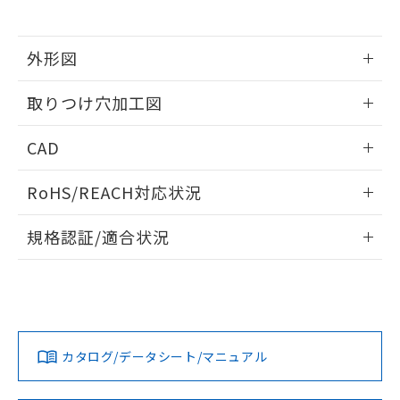
※当社の共同利用者とは、
"個人情報
51物質の非含有証明書（当社基準）
の共同利用に関して"
の「1.共同利
※本証明書は発行日時点で非含有を証明す
用者の範囲」に記載されている法人を
るもので、過去に遡って非含有を証明する
外形図
指します。
ものではありません。
情報更新：2026/05/21
また、RoHS指令のフタル酸エステル類４
取りつけ穴加工図
物質の対応では、対応完了までの期間は出
荷製品に未対応品が混在することから備考
情報更新：2026/05/21
CAD
欄に対応日を記載しておりました。
既に当社にて対応品への在庫切替を完了
ログイン/会員登録いただくと、CADデータをダウンロー
していることから、特段のことがない限
RoHS/REACH対応状況
ドすることができます。
り、2022年1月12日より割愛しておりま
す。
情報更新：2026/7/29
規格認証/適合状況
ログイン/会員登録
EU RoHS
注意事項・凡例
A30NW-2MM-TYA-G002-YEについての規格認証/適合状況に
ついては、「カスタマーサポートセンタ お客様相談室」また
は貴社担当オムロン営業員または販売店にお問い合わせくだ
対応状況
対応予定月
※1
※2
さい。
ダウンロードデータをご利用いただく前に、以下を必ずお読
みください。
カタログ/データシート/マニュアル
対応済み
ソフトウェアの使用条件
お問い合わせ