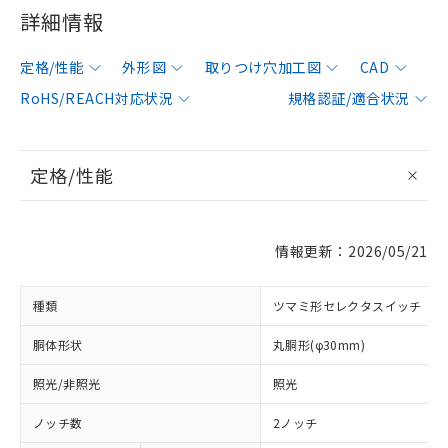
詳細情報
定格/性能
外形図
取りつけ穴加工図
CAD
RoHS/REACH対応状況
規格認証/適合状況
定格/性能
情報更新：2026/05/21
種類
ツマミ形セレクタスイッチ
胴体形状
丸胴形(φ30mm)
照光/非照光
照光
ノッチ数
2ノッチ