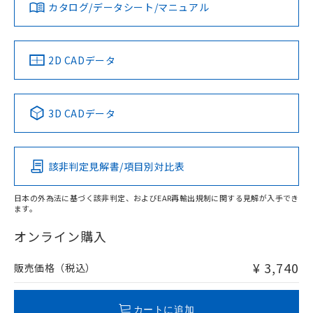
みください。
カタログ/データシート/マニュアル
対応済み
ソフトウェアの使用条件
お問い合わせ
中国 RoHS
注意事項・凡例
2D CADデータ
中国 RoHS表
※1 ※2
3D CADデータ
Pb
Hg
Cd
Cr(VI)
該非判定見解書/項目別対比表
O
O
O
O
日本の外為法に基づく該非判定、およびEAR再輸出規制に関する見解が入手でき
ます。
"対応済み"や非含有の記載がされた商品であっても、流通
在庫等で未対応品が混在する可能性があります。
オンライン購入
非含有品が必要な際は、弊社営業部門もしくは販売店へお
問い合わせください。
¥ 3,740
販売価格（税込）
この製品のRoHS/REACH対応状況ページへ
カートに追加