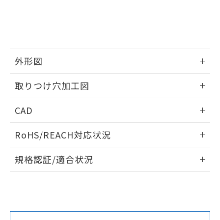
をご了承ください。
EU RoHS指令（10物質）の非含有証明書
※当社の共同利用者とは、
"個人情報
51物質の非含有証明書（当社基準）
の共同利用に関して"
の「1.共同利
※本証明書は発行日時点で非含有を証明す
用者の範囲」に記載されている法人を
るもので、過去に遡って非含有を証明する
指します。
ものではありません。
外形図
また、RoHS指令のフタル酸エステル類４
物質の対応では、対応完了までの期間は出
情報更新：2026/05/21
取りつけ穴加工図
荷製品に未対応品が混在することから備考
欄に対応日を記載しておりました。
情報更新：2026/05/21
既に当社にて対応品への在庫切替を完了
CAD
していることから、特段のことがない限
り、2022年1月12日より割愛しておりま
ログイン/会員登録いただくと、CADデータをダウンロー
RoHS/REACH対応状況
す。
ドすることができます。
情報更新：2026/7/29
規格認証/適合状況
ログイン/会員登録
EU RoHS
注意事項・凡例
A30NW-2MM-TWA-P202-YEについての規格認証/適合状況に
ついては、「カスタマーサポートセンタ お客様相談室」また
は貴社担当オムロン営業員または販売店にお問い合わせくだ
対応状況
対応予定月
※1
※2
さい。
ダウンロードデータをご利用いただく前に、以下を必ずお読