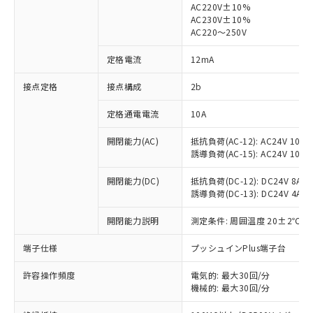
AC220V±10%
AC230V±10%
対応済み：EU RoHS指令（10物質）の
AC220～250V
非含有に対応した製品が提供可能な商品で
す。
定格電流
12mA
対応予定：EU RoHS指令（10物質）の非含
ご利用条件
有に対応した製品に切り替える予定のある
接点定格
接点構成
2b
商品です。
定格通電電流
10A
対応予定なし：EU RoHS指令（10物質）の
以下の条件をお読みいただき、同意のうえ
非含有に非対応の商品で、対応品を出す予
ご利用ください。
開閉能力(AC)
抵抗負荷(AC-12): AC24V 10A/A
定はありません。
誘導負荷(AC-15): AC24V 10A/AC
調査・確認中：EU RoHS指令（10物質）の
本サービスは、当社制御機器事業取扱
※1 中国RoHS○×表
非含有の対応状況を調査中または確認中の
商品の当社在庫状況および標準価格
開閉能力(DC)
抵抗負荷(DC-12): DC24V 8A/DC
商品です。
誘導負荷(DC-13): DC24V 4A/DC
(税抜)を提供させていただくもので
「○」：最大均質材料含有率が中国RoHSの
非該当品：ライセンス料など無形物で、有
す。
基準値以下であることを示します。
害物質有無と関係のない商品です。
開閉能力説明
測定条件: 周囲温度 20±2℃、
当社制御機器事業取扱商品の中には、
「×」：最大均質材料含有率が中国RoHSの
仕入先様の事情により、非含有部品として
本サービスの対象外となる商品もある
基準値を超えていることを示します。
いたものが、含有品と判明した場合などや
端子仕様
プッシュインPlus端子台
当社は、これら貴社製品のうち、外国
ことをご了承ください。
「－」：未確認です。当社販売部門へお問
むを得ず変更することがあります。
為替および外国貿易法に定める商品
在庫状況および標準価格照会結果は、
い合わせください。
許容操作頻度
電気的: 最大30回/分
（以下｢規制貨物等」という）を輸出
記載している更新日時点での社内デー
機械的: 最大30回/分
*EU RoHS指令（10物質）：
または国外への提供する場合は、日本
記
タに基づき作成されるものであり、閲
説明
鉛(Pb) 1000ppm以下、 水銀(Hg) 1000ppm以下、 カド
*中国RoHS10物質の基準値 (GB/T26572)：
国政府の輸出許可(または役務取引許
ミウム(Cd) 100ppm以下、