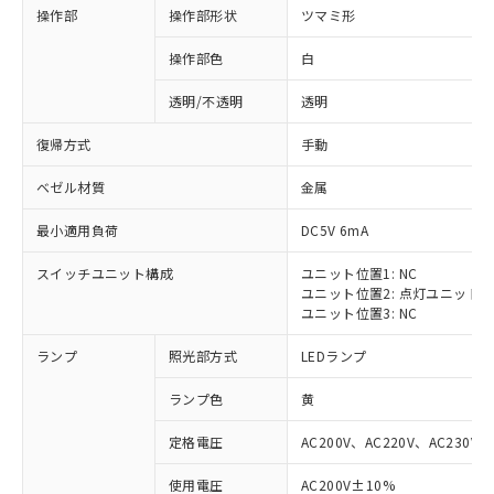
操作部
操作部形状
ツマミ形
操作部色
白
透明/不透明
透明
復帰方式
手動
ベゼル材質
金属
最小適用負荷
DC5V 6mA
スイッチユニット構成
ユニット位置1: NC
ユニット位置2: 点灯ユニット
ユニット位置3: NC
ランプ
照光部方式
LEDランプ
ランプ色
黄
定格電圧
AC200V、AC220V、AC230V、
使用電圧
AC200V±10%
※1 対応状況