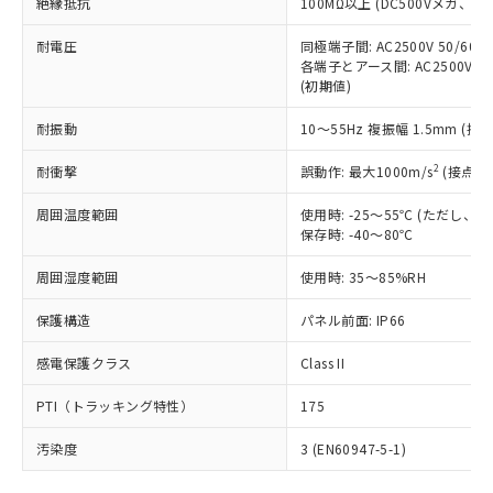
号
覧された時点での実際の在庫および標
絶縁抵抗
100MΩ以上 (DC500Vメガ、
Pb(鉛) :1000ppm、 Hg(水銀) : 1000ppm、 Cd(カドミウ
可)を取得するなどの必要な手続きを
六価クロム(Cr(Ⅵ)) 1000ppm以下、ポリ臭化ビフェニル
ム) : 100ppm、
準価格とは異なる場合があることをご
類(PBB) 1000ppm以下、ポリ臭化ジフェニルエーテル類
Cr(Ⅵ)(六価クロム) : 1000ppm、 PBBs(ポリ臭化ビフェ
とります。
了承ください。
耐電圧
同極端子間: AC2500V 50/60
(PBDE) 1000ppm以下、フタル酸ビス(2-エチルヘキシ
○
一定数以上の在庫あり
ニル類) : 1000ppm、 PBDEs(ポリ臭化ジフェニルエーテ
当社は規制貨物を破棄する場合は、完
各端子とアース間: AC2500V 50/
ル) (DEHP)(別名：DOP) 1000ppm以下、フタル酸ブチ
正式な納期状況および標準価格はお客
ル類) : 1000ppm、
ルベンジル（BBP） 1000ppm以下、フタル酸ジブチル
全に破砕するなど、違法に輸出されな
(初期値)
DBP(フタル酸ジブチル) : 1000ppm、 DIBP(フタル酸ジ
様のお取引先、またはお客様担当のオ
（DBP） 1000ppm以下、フタル酸ジイソブチル
イソブチル) : 1000ppm、 BBP(フタル酸ブチルベンジ
△
一定数には満たないが在庫あり
いよう必要な手段を講じます。
ムロン制御機器販売店・当社販売員に
(DIBP) 1000ppm以下
ル) : 1000ppm、
耐振動
10～55Hz 複振幅 1.5mm (接
当社は貴社製品を、核兵器、ミサイ
但し、RoHS指令で産業用監視および制御機器に対する
DEHP(フタル酸ビス(2-エチルヘキシル)) : 1000ppm
ご相談ください。
適用除外項目は除く。
ル、化学兵器、生物兵器またはその他
－
在庫なし(最新の在庫状況につ
オムロン制御機器販売店や当社販売拠
フタル酸エステル類の４物質については閾値を超える意
2
耐衝撃
誤動作: 最大1000m/s
(接点開
武器並びにこれらの製造装置等に一切
いては、お客様のお取引先、ま
図的な使用がないことを確認しています。
点は「
販売ネットワーク
」をご確認
※2 環境保護使用期限
使用いたしません。
たはお客様担当のオムロン制御
ください。
周囲温度範囲
使用時: -25～55℃ (ただし
当社は、貴社製品を第三者に販売する
機器販売店・当社販売員にご確
在庫状況および標準価格結果を当社の
保存時: -40～80℃
※2 対応予定月
「ｅ」：有害物質（10物質）のすべてが基
場合は、上記1、2および3の内容を当
認ください)
事前の承諾なく第三者に漏洩または開
準値以下であることを示します。
該第三者に通知します。また当社は、
示しないようお願いします。
周囲湿度範囲
使用時: 35～85%RH
部品在庫の切り替え状況などにより、予定
「10」：通常の使用状況下において有害物
販売先および販売に係わる関係者が違
マイパーツ機能（部品リスト作成サー
空
受注生産機種、また在庫状況の
月が前後することがあります。
質が外部に漏えいし、環境に深刻な影響を
法に輸出するおそれがある場合は、取
保護構造
パネル前面: IP66
ビス）をご利用いただくには、I-Web
白
情報を公開していない機種
及ぼさない年数を意味します。
り引きをいたしません。
メンバーズにご登録されている必要が
「－」：未確認です。当社販売部門へお問
感電保護クラス
Class II
あります。
い合わせください。
お客様が当ウェブサイト上で当社にご
※3 非含有証明書ダウンロード
PTI（トラッキング特性）
175
登録された部品リストについて、当社
および当社の共同利用者が、当社の製
汚染度
3 (EN60947-5-1)
下記の非含有証明書をダウンロードするこ
品・サービスに関するお客様との取
とができます。
合意する
キャンセル
引・商談に必要な範囲で利用すること