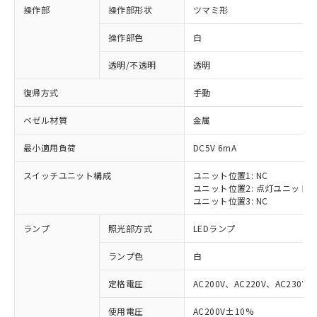
操作部
操作部形状
ツマミ形
操作部色
白
透明/不透明
透明
復帰方式
手動
ベゼル材質
金属
最小適用負荷
DC5V 6mA
スイッチユニット構成
ユニット位置1: NC
ユニット位置2: 点灯ユニット
ユニット位置3: NC
ランプ
照光部方式
LEDランプ
ランプ色
白
定格電圧
AC200V、AC220V、AC230V、
使用電圧
AC200V±10%
※1 対応状況