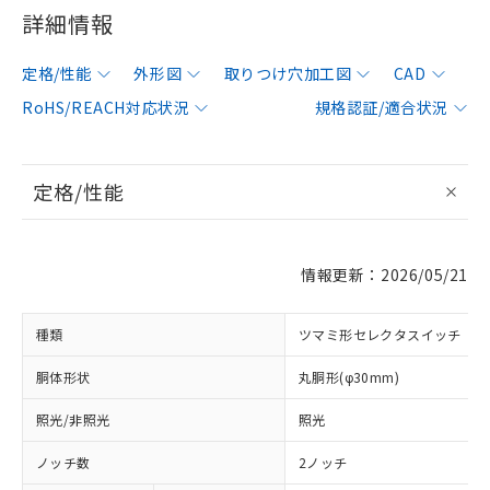
詳細情報
定格/性能
外形図
取りつけ穴加工図
CAD
RoHS/REACH対応状況
規格認証/適合状況
定格/性能
情報更新：2026/05/21
種類
ツマミ形セレクタスイッチ
胴体形状
丸胴形(φ30mm)
照光/非照光
照光
ノッチ数
2ノッチ