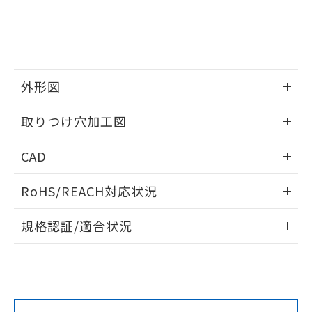
をご了承ください。
EU RoHS指令（10物質）の非含有証明書
※当社の共同利用者とは、
"個人情報
51物質の非含有証明書（当社基準）
の共同利用に関して"
の「1.共同利
※本証明書は発行日時点で非含有を証明す
用者の範囲」に記載されている法人を
るもので、過去に遡って非含有を証明する
指します。
ものではありません。
外形図
また、RoHS指令のフタル酸エステル類４
物質の対応では、対応完了までの期間は出
情報更新：2026/05/21
取りつけ穴加工図
荷製品に未対応品が混在することから備考
欄に対応日を記載しておりました。
情報更新：2026/05/21
既に当社にて対応品への在庫切替を完了
CAD
していることから、特段のことがない限
り、2022年1月12日より割愛しておりま
ログイン/会員登録いただくと、CADデータをダウンロー
RoHS/REACH対応状況
す。
ドすることができます。
情報更新：2026/7/29
規格認証/適合状況
ログイン/会員登録
EU RoHS
注意事項・凡例
A30NW-2MM-TWA-P202-WEについての規格認証/適合状況に
ついては、「カスタマーサポートセンタ お客様相談室」また
は貴社担当オムロン営業員または販売店にお問い合わせくだ
対応状況
対応予定月
※1
※2
さい。
ダウンロードデータをご利用いただく前に、以下を必ずお読