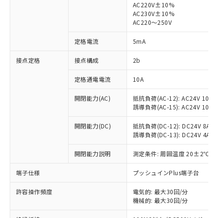
AC220V±10%
AC230V±10%
対応済み：EU RoHS指令（10物質）の
AC220～250V
非含有に対応した製品が提供可能な商品で
す。
定格電流
5mA
対応予定：EU RoHS指令（10物質）の非含
ご利用条件
有に対応した製品に切り替える予定のある
接点定格
接点構成
2b
商品です。
定格通電電流
10A
対応予定なし：EU RoHS指令（10物質）の
以下の条件をお読みいただき、同意のうえ
非含有に非対応の商品で、対応品を出す予
ご利用ください。
開閉能力(AC)
抵抗負荷(AC-12): AC24V 10A/A
定はありません。
誘導負荷(AC-15): AC24V 10A/AC
調査・確認中：EU RoHS指令（10物質）の
本サービスは、当社制御機器事業取扱
※1 中国RoHS○×表
非含有の対応状況を調査中または確認中の
商品の当社在庫状況および標準価格
開閉能力(DC)
抵抗負荷(DC-12): DC24V 8A/DC
商品です。
誘導負荷(DC-13): DC24V 4A/DC
(税抜)を提供させていただくもので
「○」：最大均質材料含有率が中国RoHSの
非該当品：ライセンス料など無形物で、有
す。
基準値以下であることを示します。
害物質有無と関係のない商品です。
開閉能力説明
測定条件: 周囲温度 20±2℃、
当社制御機器事業取扱商品の中には、
「×」：最大均質材料含有率が中国RoHSの
仕入先様の事情により、非含有部品として
本サービスの対象外となる商品もある
基準値を超えていることを示します。
いたものが、含有品と判明した場合などや
端子仕様
プッシュインPlus端子台
当社は、これら貴社製品のうち、外国
ことをご了承ください。
「－」：未確認です。当社販売部門へお問
むを得ず変更することがあります。
為替および外国貿易法に定める商品
在庫状況および標準価格照会結果は、
い合わせください。
許容操作頻度
電気的: 最大30回/分
（以下｢規制貨物等」という）を輸出
記載している更新日時点での社内デー
機械的: 最大30回/分
*EU RoHS指令（10物質）：
または国外への提供する場合は、日本
記
タに基づき作成されるものであり、閲
説明
鉛(Pb) 1000ppm以下、 水銀(Hg) 1000ppm以下、 カド
*中国RoHS10物質の基準値 (GB/T26572)：
国政府の輸出許可(または役務取引許
ミウム(Cd) 100ppm以下、