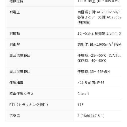
号
覧された時点での実際の在庫および標
絶縁抵抗
100MΩ以上 (DC500Vメガ、
Pb(鉛) :1000ppm、 Hg(水銀) : 1000ppm、 Cd(カドミウ
可)を取得するなどの必要な手続きを
六価クロム(Cr(Ⅵ)) 1000ppm以下、ポリ臭化ビフェニル
ム) : 100ppm、
準価格とは異なる場合があることをご
類(PBB) 1000ppm以下、ポリ臭化ジフェニルエーテル類
Cr(Ⅵ)(六価クロム) : 1000ppm、 PBBs(ポリ臭化ビフェ
とります。
了承ください。
耐電圧
同極端子間: AC2500V 50/60
(PBDE) 1000ppm以下、フタル酸ビス(2-エチルヘキシ
○
一定数以上の在庫あり
ニル類) : 1000ppm、 PBDEs(ポリ臭化ジフェニルエーテ
当社は規制貨物を破棄する場合は、完
各端子とアース間: AC2500V 50/
ル) (DEHP)(別名：DOP) 1000ppm以下、フタル酸ブチ
正式な納期状況および標準価格はお客
ル類) : 1000ppm、
ルベンジル（BBP） 1000ppm以下、フタル酸ジブチル
全に破砕するなど、違法に輸出されな
(初期値)
DBP(フタル酸ジブチル) : 1000ppm、 DIBP(フタル酸ジ
様のお取引先、またはお客様担当のオ
（DBP） 1000ppm以下、フタル酸ジイソブチル
イソブチル) : 1000ppm、 BBP(フタル酸ブチルベンジ
△
一定数には満たないが在庫あり
いよう必要な手段を講じます。
ムロン制御機器販売店・当社販売員に
(DIBP) 1000ppm以下
ル) : 1000ppm、
耐振動
10～55Hz 複振幅 1.5mm (接
当社は貴社製品を、核兵器、ミサイ
但し、RoHS指令で産業用監視および制御機器に対する
DEHP(フタル酸ビス(2-エチルヘキシル)) : 1000ppm
ご相談ください。
適用除外項目は除く。
ル、化学兵器、生物兵器またはその他
－
在庫なし(最新の在庫状況につ
オムロン制御機器販売店や当社販売拠
フタル酸エステル類の４物質については閾値を超える意
2
耐衝撃
誤動作: 最大1000m/s
(接点開
武器並びにこれらの製造装置等に一切
いては、お客様のお取引先、ま
図的な使用がないことを確認しています。
点は「
販売ネットワーク
」をご確認
※2 環境保護使用期限
使用いたしません。
たはお客様担当のオムロン制御
ください。
周囲温度範囲
使用時: -25～55℃ (ただし
当社は、貴社製品を第三者に販売する
機器販売店・当社販売員にご確
在庫状況および標準価格結果を当社の
保存時: -40～80℃
※2 対応予定月
「ｅ」：有害物質（10物質）のすべてが基
場合は、上記1、2および3の内容を当
認ください)
事前の承諾なく第三者に漏洩または開
準値以下であることを示します。
該第三者に通知します。また当社は、
示しないようお願いします。
周囲湿度範囲
使用時: 35～85%RH
部品在庫の切り替え状況などにより、予定
「10」：通常の使用状況下において有害物
販売先および販売に係わる関係者が違
マイパーツ機能（部品リスト作成サー
空
受注生産機種、また在庫状況の
月が前後することがあります。
質が外部に漏えいし、環境に深刻な影響を
法に輸出するおそれがある場合は、取
保護構造
パネル前面: IP66
ビス）をご利用いただくには、I-Web
白
情報を公開していない機種
及ぼさない年数を意味します。
り引きをいたしません。
メンバーズにご登録されている必要が
「－」：未確認です。当社販売部門へお問
感電保護クラス
Class II
あります。
い合わせください。
お客様が当ウェブサイト上で当社にご
※3 非含有証明書ダウンロード
PTI（トラッキング特性）
175
登録された部品リストについて、当社
および当社の共同利用者が、当社の製
汚染度
3 (EN60947-5-1)
下記の非含有証明書をダウンロードするこ
品・サービスに関するお客様との取
とができます。
合意する
キャンセル
引・商談に必要な範囲で利用すること