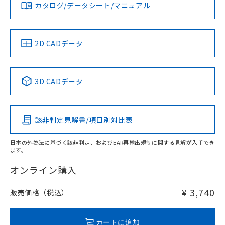
みください。
カタログ/データシート/マニュアル
対応済み
ソフトウェアの使用条件
お問い合わせ
中国 RoHS
注意事項・凡例
2D CADデータ
中国 RoHS表
※1 ※2
3D CADデータ
Pb
Hg
Cd
Cr(VI)
該非判定見解書/項目別対比表
O
O
O
O
日本の外為法に基づく該非判定、およびEAR再輸出規制に関する見解が入手でき
ます。
"対応済み"や非含有の記載がされた商品であっても、流通
在庫等で未対応品が混在する可能性があります。
オンライン購入
非含有品が必要な際は、弊社営業部門もしくは販売店へお
問い合わせください。
¥ 3,740
販売価格（税込）
この製品のRoHS/REACH対応状況ページへ
カートに追加