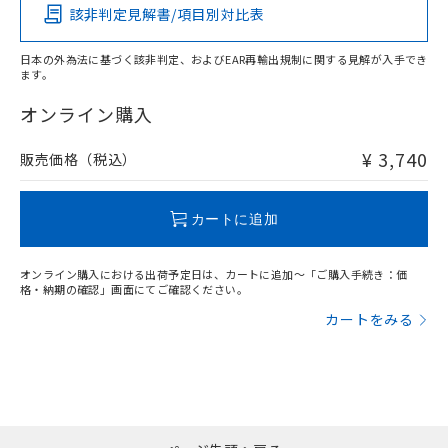
該非判定見解書/項目別対比表
O
O
O
O
日本の外為法に基づく該非判定、およびEAR再輸出規制に関する見解が入手でき
ます。
"対応済み"や非含有の記載がされた商品であっても、流通
在庫等で未対応品が混在する可能性があります。
オンライン購入
非含有品が必要な際は、弊社営業部門もしくは販売店へお
問い合わせください。
¥ 3,740
販売価格（税込）
この製品のRoHS/REACH対応状況ページへ
カートに追加
オンライン購入における出荷予定日は、カートに追加～「ご購入手続き：価
格・納期の確認」画面にてご確認ください。
カートをみる