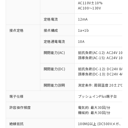
AC110V±10%
AC100～130V
定格電流
12mA
接点定格
接点構成
1a+1b
※1 対応状況
定格通電電流
10A
対応済み：EU RoHS指令（10物質）の
非含有に対応した製品が提供可能な商品で
開閉能力(AC)
抵抗負荷(AC-12): AC24V 10A/A
す。
誘導負荷(AC-15): AC24V 10A/AC
対応予定：EU RoHS指令（10物質）の非含
ご利用条件
有に対応した製品に切り替える予定のある
開閉能力(DC)
抵抗負荷(DC-12): DC24V 8A/DC
商品です。
誘導負荷(DC-13): DC24V 4A/DC
対応予定なし：EU RoHS指令（10物質）の
以下の条件をお読みいただき、同意のうえ
非含有に非対応の商品で、対応品を出す予
開閉能力説明
測定条件: 周囲温度 20±2℃、
ご利用ください。
定はありません。
端子仕様
プッシュインPlus端子台
調査・確認中：EU RoHS指令（10物質）の
本サービスは、当社制御機器事業取扱
※1 中国RoHS○×表
非含有の対応状況を調査中または確認中の
商品の当社在庫状況および標準価格
許容操作頻度
電気的: 最大30回/分
商品です。
(税抜)を提供させていただくもので
機械的: 最大30回/分
「○」：最大均質材料含有率が中国RoHSの
非該当品：ライセンス料など無形物で、有
す。
基準値以下であることを示します。
害物質有無と関係のない商品です。
絶縁抵抗
100MΩ以上 (DC500Vメガ、
当社制御機器事業取扱商品の中には、
「×」：最大均質材料含有率が中国RoHSの
仕入先様の事情により、非含有部品として