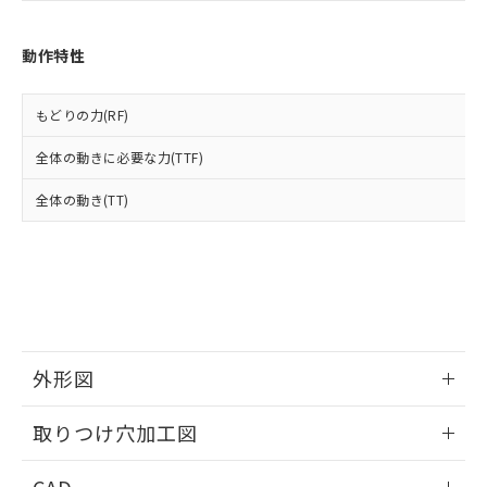
あります。
い合わせください。
お客様が当ウェブサイト上で当社にご
※3 非含有証明書ダウンロード
登録された部品リストについて、当社
動作特性
および当社の共同利用者が、当社の製
下記の非含有証明書をダウンロードするこ
品・サービスに関するお客様との取
とができます。
合意する
キャンセル
引・商談に必要な範囲で利用すること
もどりの力(RF)
をご了承ください。
EU RoHS指令（10物質）の非含有証明書
全体の動きに必要な力(TTF)
※当社の共同利用者とは、
"個人情報
51物質の非含有証明書（当社基準）
の共同利用に関して"
の「1.共同利
※本証明書は発行日時点で非含有を証明す
全体の動き(TT)
用者の範囲」に記載されている法人を
るもので、過去に遡って非含有を証明する
指します。
ものではありません。
また、RoHS指令のフタル酸エステル類４
物質の対応では、対応完了までの期間は出
荷製品に未対応品が混在することから備考
欄に対応日を記載しておりました。
既に当社にて対応品への在庫切替を完了
外形図
していることから、特段のことがない限
り、2022年1月12日より割愛しておりま
情報更新：2026/05/21
す。
取りつけ穴加工図
情報更新：2026/05/21