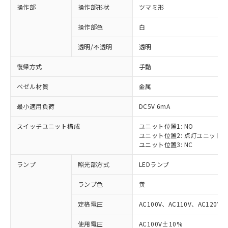
操作部
操作部形状
ツマミ形
操作部色
白
透明/不透明
透明
復帰方式
手動
ベゼル材質
金属
最小適用負荷
DC5V 6mA
スイッチユニット構成
ユニット位置1: NO
ユニット位置2: 点灯ユニット
ユニット位置3: NC
ランプ
照光部方式
LEDランプ
ランプ色
黄
定格電圧
AC100V、AC110V、AC120V
使用電圧
AC100V±10%