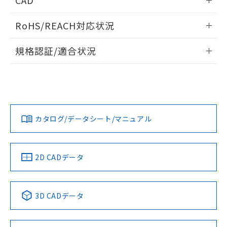
CAD
ログイン/会員登録いただくと、CADデータをダウンロー
RoHS/REACH対応状況
ドすることができます。
情報更新：2026/7/29
規格認証/適合状況
ログイン/会員登録
EU RoHS
注意事項・凡例
A30NW-2MM-TWA-P102-YDについての規格認証/適合状況に
ついては、「カスタマーサポートセンタ お客様相談室」また
は貴社担当オムロン営業員または販売店にお問い合わせくだ
対応状況
対応予定月
※1
※2
さい。
ダウンロードデータをご利用いただく前に、以下を必ずお読
みください。
カタログ/データシート/マニュアル
対応済み
ソフトウェアの使用条件
お問い合わせ
中国 RoHS
注意事項・凡例
2D CADデータ
中国 RoHS表
※1 ※2
3D CADデータ
Pb
Hg
Cd
Cr(VI)