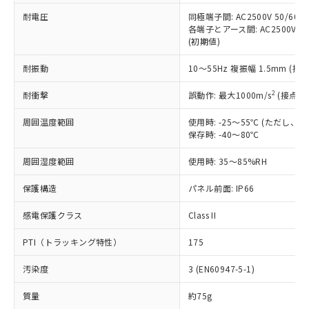
本サービスの対象外となる商品もある
基準値を超えていることを示します。
いたものが、含有品と判明した場合などや
当社は、これら貴社製品のうち、外国
耐電圧
同極端子間: AC2500V 50/60
ことをご了承ください。
「－」：未確認です。当社販売部門へお問
むを得ず変更することがあります。
各端子とアース間: AC2500V 50/
為替および外国貿易法に定める商品
在庫状況および標準価格照会結果は、
い合わせください。
(初期値)
（以下｢規制貨物等」という）を輸出
記載している更新日時点での社内デー
*EU RoHS指令（10物質）：
または国外への提供する場合は、日本
記
タに基づき作成されるものであり、閲
説明
鉛(Pb) 1000ppm以下、 水銀(Hg) 1000ppm以下、 カド
耐振動
10～55Hz 複振幅 1.5mm (接
*中国RoHS10物質の基準値 (GB/T26572)：
国政府の輸出許可(または役務取引許
号
覧された時点での実際の在庫および標
ミウム(Cd) 100ppm以下、
Pb(鉛) :1000ppm、 Hg(水銀) : 1000ppm、 Cd(カドミウ
可)を取得するなどの必要な手続きを
六価クロム(Cr(Ⅵ)) 1000ppm以下、ポリ臭化ビフェニル
ム) : 100ppm、
準価格とは異なる場合があることをご
2
耐衝撃
誤動作: 最大1000m/s
(接点開
類(PBB) 1000ppm以下、ポリ臭化ジフェニルエーテル類
Cr(Ⅵ)(六価クロム) : 1000ppm、 PBBs(ポリ臭化ビフェ
とります。
了承ください。
(PBDE) 1000ppm以下、フタル酸ビス(2-エチルヘキシ
○
一定数以上の在庫あり
ニル類) : 1000ppm、 PBDEs(ポリ臭化ジフェニルエーテ
当社は規制貨物を破棄する場合は、完
ル) (DEHP)(別名：DOP) 1000ppm以下、フタル酸ブチ
正式な納期状況および標準価格はお客
ル類) : 1000ppm、
周囲温度範囲
使用時: -25～55℃ (ただし
ルベンジル（BBP） 1000ppm以下、フタル酸ジブチル
全に破砕するなど、違法に輸出されな
DBP(フタル酸ジブチル) : 1000ppm、 DIBP(フタル酸ジ
保存時: -40～80℃
様のお取引先、またはお客様担当のオ
（DBP） 1000ppm以下、フタル酸ジイソブチル
イソブチル) : 1000ppm、 BBP(フタル酸ブチルベンジ
△
一定数には満たないが在庫あり
いよう必要な手段を講じます。
ムロン制御機器販売店・当社販売員に
(DIBP) 1000ppm以下
ル) : 1000ppm、
当社は貴社製品を、核兵器、ミサイ
但し、RoHS指令で産業用監視および制御機器に対する
周囲湿度範囲
使用時: 35～85%RH
DEHP(フタル酸ビス(2-エチルヘキシル)) : 1000ppm
ご相談ください。
適用除外項目は除く。
ル、化学兵器、生物兵器またはその他
－
在庫なし(最新の在庫状況につ
オムロン制御機器販売店や当社販売拠
フタル酸エステル類の４物質については閾値を超える意
保護構造
パネル前面: IP66
武器並びにこれらの製造装置等に一切
いては、お客様のお取引先、ま
図的な使用がないことを確認しています。
点は「
販売ネットワーク
」をご確認
※2 環境保護使用期限
使用いたしません。
たはお客様担当のオムロン制御
ください。
感電保護クラス
Class II
当社は、貴社製品を第三者に販売する
機器販売店・当社販売員にご確
在庫状況および標準価格結果を当社の
※2 対応予定月
「ｅ」：有害物質（10物質）のすべてが基
場合は、上記1、2および3の内容を当
認ください)
事前の承諾なく第三者に漏洩または開
PTI（トラッキング特性）
175
準値以下であることを示します。
該第三者に通知します。また当社は、
示しないようお願いします。
部品在庫の切り替え状況などにより、予定
「10」：通常の使用状況下において有害物
販売先および販売に係わる関係者が違
マイパーツ機能（部品リスト作成サー
空
受注生産機種、また在庫状況の
汚染度
3 (EN60947-5-1)
月が前後することがあります。
質が外部に漏えいし、環境に深刻な影響を
法に輸出するおそれがある場合は、取
ビス）をご利用いただくには、I-Web
白
情報を公開していない機種
及ぼさない年数を意味します。
り引きをいたしません。
メンバーズにご登録されている必要が
質量
約75g
「－」：未確認です。当社販売部門へお問