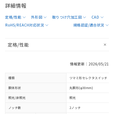
詳細情報
定格/性能
外形図
取りつけ穴加工図
CAD
RoHS/REACH対応状況
規格認証/適合状況
定格/性能
情報更新：2026/05/21
種類
ツマミ形セレクタスイッチ
胴体形状
丸胴形(φ30mm)
照光/非照光
照光
ノッチ数
2ノッチ