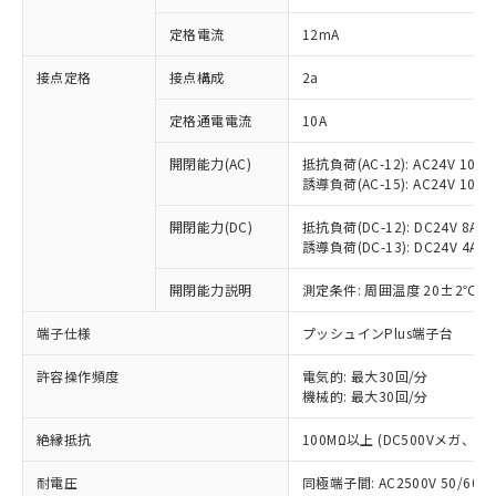
対応済み：EU RoHS指令（10物質）の
定格電流
12mA
非含有に対応した製品が提供可能な商品で
す。
接点定格
接点構成
2a
対応予定：EU RoHS指令（10物質）の非含
ご利用条件
有に対応した製品に切り替える予定のある
定格通電電流
10A
商品です。
対応予定なし：EU RoHS指令（10物質）の
開閉能力(AC)
抵抗負荷(AC-12): AC24V 10A/A
以下の条件をお読みいただき、同意のうえ
非含有に非対応の商品で、対応品を出す予
誘導負荷(AC-15): AC24V 10A/AC
ご利用ください。
定はありません。
調査・確認中：EU RoHS指令（10物質）の
開閉能力(DC)
抵抗負荷(DC-12): DC24V 8A/DC
本サービスは、当社制御機器事業取扱
※1 中国RoHS○×表
非含有の対応状況を調査中または確認中の
誘導負荷(DC-13): DC24V 4A/DC
商品の当社在庫状況および標準価格
商品です。
(税抜)を提供させていただくもので
「○」：最大均質材料含有率が中国RoHSの
開閉能力説明
測定条件: 周囲温度 20±2℃、
非該当品：ライセンス料など無形物で、有
す。
基準値以下であることを示します。
害物質有無と関係のない商品です。
当社制御機器事業取扱商品の中には、
端子仕様
プッシュインPlus端子台
「×」：最大均質材料含有率が中国RoHSの
仕入先様の事情により、非含有部品として
本サービスの対象外となる商品もある
基準値を超えていることを示します。
いたものが、含有品と判明した場合などや
当社は、これら貴社製品のうち、外国
ことをご了承ください。
許容操作頻度
電気的: 最大30回/分
「－」：未確認です。当社販売部門へお問
むを得ず変更することがあります。
為替および外国貿易法に定める商品
在庫状況および標準価格照会結果は、
機械的: 最大30回/分
い合わせください。
（以下｢規制貨物等」という）を輸出
記載している更新日時点での社内デー
*EU RoHS指令（10物質）：
または国外への提供する場合は、日本
絶縁抵抗
100MΩ以上 (DC500Vメガ、
記
タに基づき作成されるものであり、閲
説明
鉛(Pb) 1000ppm以下、 水銀(Hg) 1000ppm以下、 カド
*中国RoHS10物質の基準値 (GB/T26572)：
国政府の輸出許可(または役務取引許
号
覧された時点での実際の在庫および標
ミウム(Cd) 100ppm以下、
Pb(鉛) :1000ppm、 Hg(水銀) : 1000ppm、 Cd(カドミウ
可)を取得するなどの必要な手続きを
耐電圧
同極端子間: AC2500V 50/60
六価クロム(Cr(Ⅵ)) 1000ppm以下、ポリ臭化ビフェニル
ム) : 100ppm、
準価格とは異なる場合があることをご