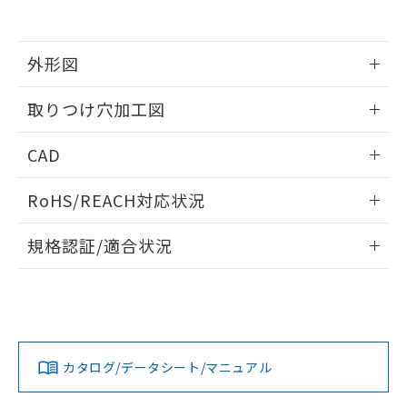
EU RoHS指令（10物質）の非含有証明書
※当社の共同利用者とは、
"個人情報
51物質の非含有証明書（当社基準）
の共同利用に関して"
の「1.共同利
※本証明書は発行日時点で非含有を証明す
用者の範囲」に記載されている法人を
るもので、過去に遡って非含有を証明する
外形図
指します。
ものではありません。
また、RoHS指令のフタル酸エステル類４
情報更新：2026/05/21
取りつけ穴加工図
物質の対応では、対応完了までの期間は出
荷製品に未対応品が混在することから備考
情報更新：2026/05/21
CAD
欄に対応日を記載しておりました。
既に当社にて対応品への在庫切替を完了
ログイン/会員登録いただくと、CADデータをダウンロー
していることから、特段のことがない限
RoHS/REACH対応状況
ドすることができます。
り、2022年1月12日より割愛しておりま
す。
情報更新：2026/7/29
規格認証/適合状況
ログイン/会員登録
EU RoHS
注意事項・凡例
A30NW-2MM-TWA-P101-YCについての規格認証/適合状況に
ついては、「カスタマーサポートセンタ お客様相談室」また
は貴社担当オムロン営業員または販売店にお問い合わせくだ
対応状況
対応予定月
※1
※2
さい。
ダウンロードデータをご利用いただく前に、以下を必ずお読
みください。
カタログ/データシート/マニュアル
対応済み
ソフトウェアの使用条件
お問い合わせ