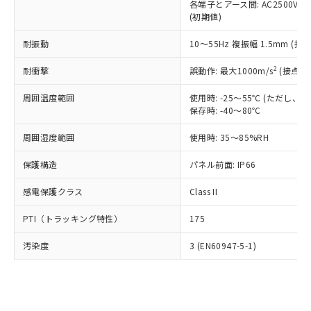
類(PBB) 1000ppm以下、ポリ臭化ジフェニルエーテル類
各端子とアース間: AC2500V 50/
Cr(Ⅵ)(六価クロム) : 1000ppm、 PBBs(ポリ臭化ビフェ
とります。
了承ください。
(PBDE) 1000ppm以下、フタル酸ビス(2-エチルヘキシ
○
一定数以上の在庫あり
ニル類) : 1000ppm、 PBDEs(ポリ臭化ジフェニルエーテ
(初期値)
当社は規制貨物を破棄する場合は、完
ル) (DEHP)(別名：DOP) 1000ppm以下、フタル酸ブチ
正式な納期状況および標準価格はお客
ル類) : 1000ppm、
ルベンジル（BBP） 1000ppm以下、フタル酸ジブチル
全に破砕するなど、違法に輸出されな
DBP(フタル酸ジブチル) : 1000ppm、 DIBP(フタル酸ジ
様のお取引先、またはお客様担当のオ
耐振動
10～55Hz 複振幅 1.5mm (接
（DBP） 1000ppm以下、フタル酸ジイソブチル
イソブチル) : 1000ppm、 BBP(フタル酸ブチルベンジ
△
一定数には満たないが在庫あり
いよう必要な手段を講じます。
ムロン制御機器販売店・当社販売員に
(DIBP) 1000ppm以下
ル) : 1000ppm、
当社は貴社製品を、核兵器、ミサイ
但し、RoHS指令で産業用監視および制御機器に対する
DEHP(フタル酸ビス(2-エチルヘキシル)) : 1000ppm
ご相談ください。
2
耐衝撃
誤動作: 最大1000m/s
(接点開
適用除外項目は除く。
ル、化学兵器、生物兵器またはその他
－
在庫なし(最新の在庫状況につ
オムロン制御機器販売店や当社販売拠
フタル酸エステル類の４物質については閾値を超える意
武器並びにこれらの製造装置等に一切
いては、お客様のお取引先、ま
図的な使用がないことを確認しています。
点は「
販売ネットワーク
」をご確認
周囲温度範囲
使用時: -25～55℃ (ただし
※2 環境保護使用期限
使用いたしません。
たはお客様担当のオムロン制御
保存時: -40～80℃
ください。
当社は、貴社製品を第三者に販売する
機器販売店・当社販売員にご確
在庫状況および標準価格結果を当社の
※2 対応予定月
「ｅ」：有害物質（10物質）のすべてが基
場合は、上記1、2および3の内容を当
周囲湿度範囲
使用時: 35～85%RH
認ください)
事前の承諾なく第三者に漏洩または開
準値以下であることを示します。
該第三者に通知します。また当社は、
示しないようお願いします。
部品在庫の切り替え状況などにより、予定
「10」：通常の使用状況下において有害物
保護構造
パネル前面: IP66
販売先および販売に係わる関係者が違
マイパーツ機能（部品リスト作成サー
空
受注生産機種、また在庫状況の
月が前後することがあります。
質が外部に漏えいし、環境に深刻な影響を
法に輸出するおそれがある場合は、取
ビス）をご利用いただくには、I-Web
白
情報を公開していない機種
感電保護クラス
Class II
及ぼさない年数を意味します。
り引きをいたしません。
メンバーズにご登録されている必要が
「－」：未確認です。当社販売部門へお問
あります。
PTI（トラッキング特性）
175
い合わせください。
お客様が当ウェブサイト上で当社にご
※3 非含有証明書ダウンロード
登録された部品リストについて、当社
汚染度
3 (EN60947-5-1)
および当社の共同利用者が、当社の製
下記の非含有証明書をダウンロードするこ
品・サービスに関するお客様との取
とができます。
合意する
キャンセル
引・商談に必要な範囲で利用すること
をご了承ください。