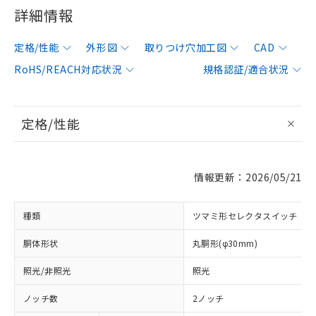
詳細情報
定格/性能
外形図
取りつけ穴加工図
CAD
RoHS/REACH対応状況
規格認証/適合状況
定格/性能
情報更新：2026/05/21
種類
ツマミ形セレクタスイッチ
胴体形状
丸胴形(φ30mm)
照光/非照光
照光
ノッチ数
2ノッチ