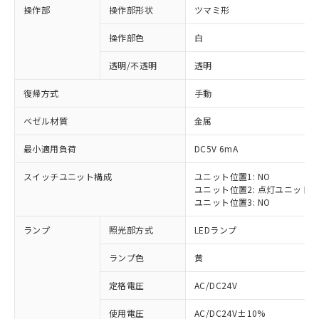
操作部
操作部形状
ツマミ形
操作部色
白
透明/不透明
透明
復帰方式
手動
ベゼル材質
金属
最小適用負荷
DC5V 6mA
スイッチユニット構成
ユニット位置1: NO
ユニット位置2: 点灯ユニット
ユニット位置3: NO
ランプ
照光部方式
LEDランプ
ランプ色
黄
定格電圧
AC/DC24V
※1 対応状況
使用電圧
AC/DC24V±10%