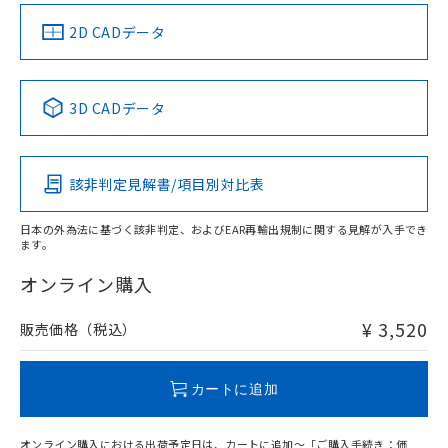
中国 RoHS
注意事項・凡例
2D CADデータ
中国 RoHS表
※1 ※2
3D CADデータ
Pb
Hg
Cd
Cr(VI)
該非判定見解書/項目別対比表
X
O
O
O
日本の外為法に基づく該非判定、およびEAR再輸出規制に関する見解が入手でき
ます。
"対応済み"や非含有の記載がされた商品であっても、流通
在庫等で未対応品が混在する可能性があります。
オンライン購入
非含有品が必要な際は、弊社営業部門もしくは販売店へお
問い合わせください。
¥ 3,520
販売価格（税込）
この製品のRoHS/REACH対応状況ページへ
カートに追加
オンライン購入における出荷予定日は、カートに追加～「ご購入手続き：価