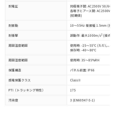
可)を取得するなどの必要な手続きを
六価クロム(Cr(Ⅵ)) 1000ppm以下、ポリ臭化ビフェニル
ム) : 100ppm、
準価格とは異なる場合があることをご
類(PBB) 1000ppm以下、ポリ臭化ジフェニルエーテル類
耐電圧
同極端子間: AC2500V 50/60
Cr(Ⅵ)(六価クロム) : 1000ppm、 PBBs(ポリ臭化ビフェ
とります。
了承ください。
(PBDE) 1000ppm以下、フタル酸ビス(2-エチルヘキシ
○
一定数以上の在庫あり
ニル類) : 1000ppm、 PBDEs(ポリ臭化ジフェニルエーテ
各端子とアース間: AC2500V 50/
当社は規制貨物を破棄する場合は、完
ル) (DEHP)(別名：DOP) 1000ppm以下、フタル酸ブチ
正式な納期状況および標準価格はお客
ル類) : 1000ppm、
(初期値)
ルベンジル（BBP） 1000ppm以下、フタル酸ジブチル
全に破砕するなど、違法に輸出されな
DBP(フタル酸ジブチル) : 1000ppm、 DIBP(フタル酸ジ
様のお取引先、またはお客様担当のオ
（DBP） 1000ppm以下、フタル酸ジイソブチル
イソブチル) : 1000ppm、 BBP(フタル酸ブチルベンジ
△
一定数には満たないが在庫あり
いよう必要な手段を講じます。
ムロン制御機器販売店・当社販売員に
(DIBP) 1000ppm以下
耐振動
10～55Hz 複振幅 1.5mm (接
ル) : 1000ppm、
当社は貴社製品を、核兵器、ミサイ
但し、RoHS指令で産業用監視および制御機器に対する
DEHP(フタル酸ビス(2-エチルヘキシル)) : 1000ppm
ご相談ください。
適用除外項目は除く。
ル、化学兵器、生物兵器またはその他
－
在庫なし(最新の在庫状況につ
2
オムロン制御機器販売店や当社販売拠
耐衝撃
誤動作: 最大1000m/s
(接点開
フタル酸エステル類の４物質については閾値を超える意
武器並びにこれらの製造装置等に一切
いては、お客様のお取引先、ま
図的な使用がないことを確認しています。
点は「
販売ネットワーク
」をご確認
※2 環境保護使用期限
使用いたしません。
たはお客様担当のオムロン制御
周囲温度範囲
使用時: -25～55℃ (ただし
ください。
当社は、貴社製品を第三者に販売する
保存時: -40～80℃
機器販売店・当社販売員にご確
在庫状況および標準価格結果を当社の
※2 対応予定月
「ｅ」：有害物質（10物質）のすべてが基
場合は、上記1、2および3の内容を当
認ください)
事前の承諾なく第三者に漏洩または開
準値以下であることを示します。
周囲湿度範囲
使用時: 35～85%RH
該第三者に通知します。また当社は、
示しないようお願いします。
部品在庫の切り替え状況などにより、予定
「10」：通常の使用状況下において有害物
販売先および販売に係わる関係者が違
マイパーツ機能（部品リスト作成サー
空
受注生産機種、また在庫状況の
保護構造
パネル前面: IP66
月が前後することがあります。
質が外部に漏えいし、環境に深刻な影響を
法に輸出するおそれがある場合は、取
ビス）をご利用いただくには、I-Web
白
情報を公開していない機種
及ぼさない年数を意味します。
り引きをいたしません。
メンバーズにご登録されている必要が
感電保護クラス
Class II
「－」：未確認です。当社販売部門へお問
あります。
い合わせください。
お客様が当ウェブサイト上で当社にご
PTI（トラッキング特性）
175
※3 非含有証明書ダウンロード
登録された部品リストについて、当社
および当社の共同利用者が、当社の製
汚染度
3 (EN60947-5-1)
下記の非含有証明書をダウンロードするこ
品・サービスに関するお客様との取
とができます。
合意する
キャンセル
引・商談に必要な範囲で利用すること