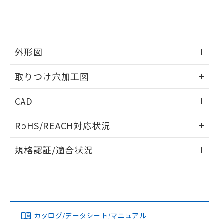
をご了承ください。
EU RoHS指令（10物質）の非含有証明書
※当社の共同利用者とは、
"個人情報
51物質の非含有証明書（当社基準）
の共同利用に関して"
の「1.共同利
※本証明書は発行日時点で非含有を証明す
用者の範囲」に記載されている法人を
るもので、過去に遡って非含有を証明する
指します。
ものではありません。
外形図
また、RoHS指令のフタル酸エステル類４
情報更新：2026/05/21
物質の対応では、対応完了までの期間は出
取りつけ穴加工図
荷製品に未対応品が混在することから備考
欄に対応日を記載しておりました。
情報更新：2026/05/21
CAD
既に当社にて対応品への在庫切替を完了
していることから、特段のことがない限
ログイン/会員登録いただくと、CADデータをダウンロー
り、2022年1月12日より割愛しておりま
RoHS/REACH対応状況
ドすることができます。
す。
情報更新：2026/7/29
規格認証/適合状況
ログイン/会員登録
EU RoHS
注意事項・凡例
A30NW-2MM-TWA-P002-WEについての規格認証/適合状況に
ついては、「カスタマーサポートセンタ お客様相談室」また
は貴社担当オムロン営業員または販売店にお問い合わせくだ
対応状況
対応予定月
※1
※2
さい。
ダウンロードデータをご利用いただく前に、以下を必ずお読
みください。
カタログ/データシート/マニュアル
対応済み