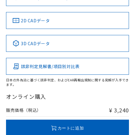
ソフトウェアの使用条件
お問い合わせ
中国 RoHS
注意事項・凡例
2D CADデータ
中国 RoHS表
※1 ※2
3D CADデータ
Pb
Hg
Cd
Cr(VI)
該非判定見解書/項目別対比表
O
O
O
O
日本の外為法に基づく該非判定、およびEAR再輸出規制に関する見解が入手でき
ます。
"対応済み"や非含有の記載がされた商品であっても、流通
在庫等で未対応品が混在する可能性があります。
オンライン購入
非含有品が必要な際は、弊社営業部門もしくは販売店へお
問い合わせください。
¥ 3,240
販売価格（税込）
この製品のRoHS/REACH対応状況ページへ
カートに追加