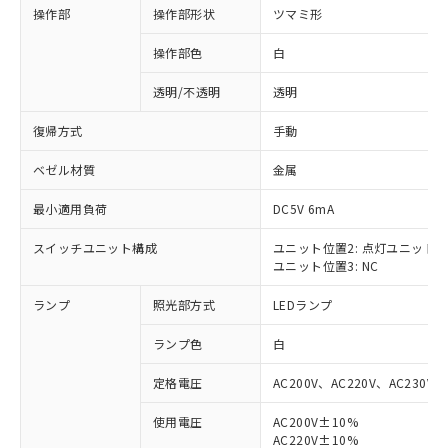
操作部
操作部形状
ツマミ形
操作部色
白
透明/不透明
透明
復帰方式
手動
ベゼル材質
金属
最小適用負荷
DC5V 6mA
スイッチユニット構成
ユニット位置2: 点灯ユニット
ユニット位置3: NC
ランプ
照光部方式
LEDランプ
ランプ色
白
定格電圧
AC200V、AC220V、AC230V、
使用電圧
AC200V±10%
※1 対応状況
AC220V±10%