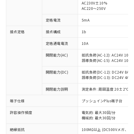
AC230V±10%
AC220～250V
対応済み：EU RoHS指令（10物質）の
非含有に対応した製品が提供可能な商品で
定格電流
5mA
す。
対応予定：EU RoHS指令（10物質）の非含
接点定格
接点構成
1b
ご利用条件
有に対応した製品に切り替える予定のある
商品です。
定格通電電流
10A
対応予定なし：EU RoHS指令（10物質）の
以下の条件をお読みいただき、同意のうえ
非含有に非対応の商品で、対応品を出す予
開閉能力(AC)
抵抗負荷(AC-12): AC24V 10A/A
ご利用ください。
定はありません。
誘導負荷(AC-15): AC24V 10A/AC
調査・確認中：EU RoHS指令（10物質）の
本サービスは、当社制御機器事業取扱
※1 中国RoHS○×表
非含有の対応状況を調査中または確認中の
開閉能力(DC)
抵抗負荷(DC-12): DC24V 8A/DC
商品の当社在庫状況および標準価格
誘導負荷(DC-13): DC24V 4A/DC
商品です。
(税抜)を提供させていただくもので
「○」：最大均質材料含有率が中国RoHSの
非該当品：ライセンス料など無形物で、有
す。
開閉能力説明
測定条件: 周囲温度 20±2℃、
基準値以下であることを示します。
害物質有無と関係のない商品です。
当社制御機器事業取扱商品の中には、
「×」：最大均質材料含有率が中国RoHSの
仕入先様の事情により、非含有部品として
本サービスの対象外となる商品もある
端子仕様
プッシュインPlus端子台
基準値を超えていることを示します。
いたものが、含有品と判明した場合などや
当社は、これら貴社製品のうち、外国
ことをご了承ください。
「－」：未確認です。当社販売部門へお問
むを得ず変更することがあります。
為替および外国貿易法に定める商品
在庫状況および標準価格照会結果は、
許容操作頻度
電気的: 最大30回/分
い合わせください。
（以下｢規制貨物等」という）を輸出
機械的: 最大30回/分
記載している更新日時点での社内デー
*EU RoHS指令（10物質）：
または国外への提供する場合は、日本
記
タに基づき作成されるものであり、閲
説明
鉛(Pb) 1000ppm以下、 水銀(Hg) 1000ppm以下、 カド
*中国RoHS10物質の基準値 (GB/T26572)：
国政府の輸出許可(または役務取引許
絶縁抵抗
100MΩ以上 (DC500Vメガ、
号
覧された時点での実際の在庫および標
ミウム(Cd) 100ppm以下、
Pb(鉛) :1000ppm、 Hg(水銀) : 1000ppm、 Cd(カドミウ