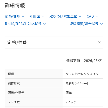
詳細情報
定格/性能
外形図
取りつけ穴加工図
CAD
RoHS/REACH対応状況
規格認証/適合状況
定格/性能
情報更新：2026/05/21
種類
ツマミ形セレクタスイッチ
胴体形状
丸胴形(φ30mm)
照光/非照光
照光
ノッチ数
2ノッチ