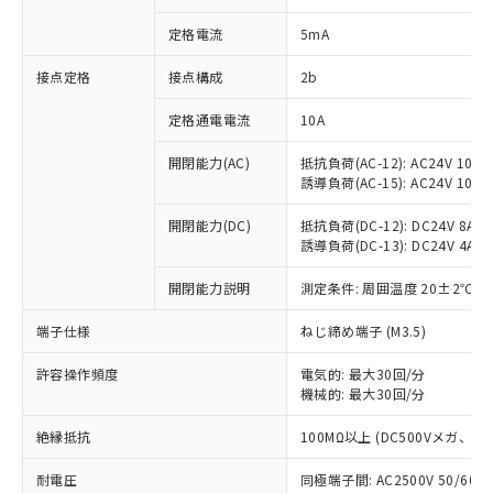
対応済み：EU RoHS指令（10物質）の
定格電流
5mA
非含有に対応した製品が提供可能な商品で
す。
接点定格
接点構成
2b
対応予定：EU RoHS指令（10物質）の非含
ご利用条件
有に対応した製品に切り替える予定のある
定格通電電流
10A
商品です。
対応予定なし：EU RoHS指令（10物質）の
開閉能力(AC)
抵抗負荷(AC-12): AC24V 10A/A
以下の条件をお読みいただき、同意のうえ
非含有に非対応の商品で、対応品を出す予
誘導負荷(AC-15): AC24V 10A/AC
ご利用ください。
定はありません。
調査・確認中：EU RoHS指令（10物質）の
開閉能力(DC)
抵抗負荷(DC-12): DC24V 8A/DC
本サービスは、当社制御機器事業取扱
※1 中国RoHS○×表
非含有の対応状況を調査中または確認中の
誘導負荷(DC-13): DC24V 4A/DC
商品の当社在庫状況および標準価格
商品です。
(税抜)を提供させていただくもので
「○」：最大均質材料含有率が中国RoHSの
開閉能力説明
測定条件: 周囲温度 20±2℃、
非該当品：ライセンス料など無形物で、有
す。
基準値以下であることを示します。
害物質有無と関係のない商品です。
当社制御機器事業取扱商品の中には、
端子仕様
ねじ締め端子 (M3.5)
「×」：最大均質材料含有率が中国RoHSの
仕入先様の事情により、非含有部品として
本サービスの対象外となる商品もある
基準値を超えていることを示します。
いたものが、含有品と判明した場合などや
当社は、これら貴社製品のうち、外国
ことをご了承ください。
許容操作頻度
電気的: 最大30回/分
「－」：未確認です。当社販売部門へお問
むを得ず変更することがあります。
為替および外国貿易法に定める商品
在庫状況および標準価格照会結果は、
機械的: 最大30回/分
い合わせください。
（以下｢規制貨物等」という）を輸出
記載している更新日時点での社内デー
*EU RoHS指令（10物質）：
または国外への提供する場合は、日本
絶縁抵抗
100MΩ以上 (DC500Vメガ、
記
タに基づき作成されるものであり、閲
説明
鉛(Pb) 1000ppm以下、 水銀(Hg) 1000ppm以下、 カド
*中国RoHS10物質の基準値 (GB/T26572)：
国政府の輸出許可(または役務取引許
号
覧された時点での実際の在庫および標
ミウム(Cd) 100ppm以下、
Pb(鉛) :1000ppm、 Hg(水銀) : 1000ppm、 Cd(カドミウ
可)を取得するなどの必要な手続きを
耐電圧
同極端子間: AC2500V 50/60
六価クロム(Cr(Ⅵ)) 1000ppm以下、ポリ臭化ビフェニル
ム) : 100ppm、
準価格とは異なる場合があることをご