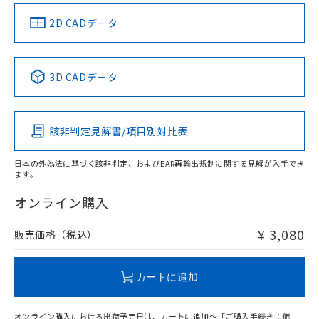
中国 RoHS
注意事項・凡例
2D CADデータ
中国 RoHS表
※1 ※2
3D CADデータ
Pb
Hg
Cd
Cr(VI)
該非判定見解書/項目別対比表
X
O
O
O
日本の外為法に基づく該非判定、およびEAR再輸出規制に関する見解が入手でき
ます。
"対応済み"や非含有の記載がされた商品であっても、流通
在庫等で未対応品が混在する可能性があります。
オンライン購入
非含有品が必要な際は、弊社営業部門もしくは販売店へお
問い合わせください。
¥ 3,080
販売価格（税込）
この製品のRoHS/REACH対応状況ページへ
カートに追加
オンライン購入における出荷予定日は、カートに追加～「ご購入手続き：価