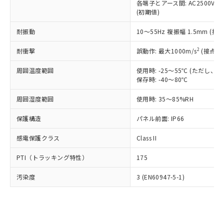
類(PBB) 1000ppm以下、ポリ臭化ジフェニルエーテル類
各端子とアース間: AC2500V 50/
Cr(Ⅵ)(六価クロム) : 1000ppm、 PBBs(ポリ臭化ビフェ
とります。
了承ください。
(PBDE) 1000ppm以下、フタル酸ビス(2-エチルヘキシ
○
一定数以上の在庫あり
ニル類) : 1000ppm、 PBDEs(ポリ臭化ジフェニルエーテ
(初期値)
当社は規制貨物を破棄する場合は、完
ル) (DEHP)(別名：DOP) 1000ppm以下、フタル酸ブチ
正式な納期状況および標準価格はお客
ル類) : 1000ppm、
ルベンジル（BBP） 1000ppm以下、フタル酸ジブチル
全に破砕するなど、違法に輸出されな
DBP(フタル酸ジブチル) : 1000ppm、 DIBP(フタル酸ジ
様のお取引先、またはお客様担当のオ
耐振動
10～55Hz 複振幅 1.5mm (接
（DBP） 1000ppm以下、フタル酸ジイソブチル
イソブチル) : 1000ppm、 BBP(フタル酸ブチルベンジ
△
一定数には満たないが在庫あり
いよう必要な手段を講じます。
ムロン制御機器販売店・当社販売員に
(DIBP) 1000ppm以下
ル) : 1000ppm、
当社は貴社製品を、核兵器、ミサイ
但し、RoHS指令で産業用監視および制御機器に対する
DEHP(フタル酸ビス(2-エチルヘキシル)) : 1000ppm
ご相談ください。
2
耐衝撃
誤動作: 最大1000m/s
(接点開
適用除外項目は除く。
ル、化学兵器、生物兵器またはその他
－
在庫なし(最新の在庫状況につ
オムロン制御機器販売店や当社販売拠
フタル酸エステル類の４物質については閾値を超える意
武器並びにこれらの製造装置等に一切
いては、お客様のお取引先、ま
図的な使用がないことを確認しています。
点は「
販売ネットワーク
」をご確認
周囲温度範囲
使用時: -25～55℃ (ただし
※2 環境保護使用期限
使用いたしません。
たはお客様担当のオムロン制御
保存時: -40～80℃
ください。
当社は、貴社製品を第三者に販売する
機器販売店・当社販売員にご確
在庫状況および標準価格結果を当社の
※2 対応予定月
「ｅ」：有害物質（10物質）のすべてが基
場合は、上記1、2および3の内容を当
周囲湿度範囲
使用時: 35～85%RH
認ください)
事前の承諾なく第三者に漏洩または開
準値以下であることを示します。
該第三者に通知します。また当社は、
示しないようお願いします。
部品在庫の切り替え状況などにより、予定
「10」：通常の使用状況下において有害物
保護構造
パネル前面: IP66
販売先および販売に係わる関係者が違
マイパーツ機能（部品リスト作成サー
空
受注生産機種、また在庫状況の
月が前後することがあります。
質が外部に漏えいし、環境に深刻な影響を
法に輸出するおそれがある場合は、取
ビス）をご利用いただくには、I-Web
白
情報を公開していない機種
感電保護クラス
Class II
及ぼさない年数を意味します。
り引きをいたしません。
メンバーズにご登録されている必要が
「－」：未確認です。当社販売部門へお問
あります。
PTI（トラッキング特性）
175
い合わせください。
お客様が当ウェブサイト上で当社にご
※3 非含有証明書ダウンロード
登録された部品リストについて、当社
汚染度
3 (EN60947-5-1)
および当社の共同利用者が、当社の製
下記の非含有証明書をダウンロードするこ
品・サービスに関するお客様との取
とができます。
合意する
キャンセル
引・商談に必要な範囲で利用すること
をご了承ください。