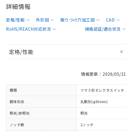
詳細情報
定格/性能
外形図
取りつけ穴加工図
CAD
RoHS/REACH対応状況
規格認証/適合状況
定格/性能
情報更新：2026/05/21
種類
ツマミ形セレクタスイッチ
胴体形状
丸胴形(φ30mm)
照光/非照光
照光
ノッチ数
2ノッチ