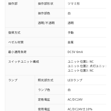
操作部
操作部形状
ツマミ形
操作部色
白
透明/不透明
透明
復帰方式
手動
ベゼル材質
金属
最小適用負荷
DC5V 6mA
スイッチユニット構成
ユニット位置1: NC
ユニット位置2: 点灯ユニット
ユニット位置3: NC
ランプ
照光部方式
LEDランプ
ランプ色
白
定格電圧
AC/DC24V
※1 対応状況
使用電圧
AC/DC24V±10%