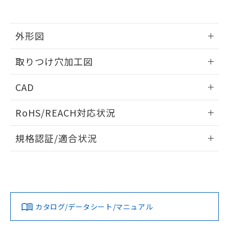
EU RoHS指令（10物質）の非含有証明書
※当社の共同利用者とは、
"個人情報
51物質の非含有証明書（当社基準）
の共同利用に関して"
の「1.共同利
※本証明書は発行日時点で非含有を証明す
用者の範囲」に記載されている法人を
るもので、過去に遡って非含有を証明する
外形図
指します。
ものではありません。
また、RoHS指令のフタル酸エステル類４
情報更新：2026/05/21
取りつけ穴加工図
物質の対応では、対応完了までの期間は出
荷製品に未対応品が混在することから備考
情報更新：2026/05/21
CAD
欄に対応日を記載しておりました。
既に当社にて対応品への在庫切替を完了
ログイン/会員登録いただくと、CADデータをダウンロー
していることから、特段のことがない限
RoHS/REACH対応状況
ドすることができます。
り、2022年1月12日より割愛しておりま
す。
情報更新：2026/7/29
規格認証/適合状況
ログイン/会員登録
EU RoHS
注意事項・凡例
A30NW-2MM-TWA-G202-WCについての規格認証/適合状況
については、「カスタマーサポートセンタ お客様相談室」ま
たは貴社担当オムロン営業員または販売店にお問い合わせく
対応状況
対応予定月
※1
※2
ださい。
ダウンロードデータをご利用いただく前に、以下を必ずお読
みください。
カタログ/データシート/マニュアル
対応済み
ソフトウェアの使用条件
お問い合わせ