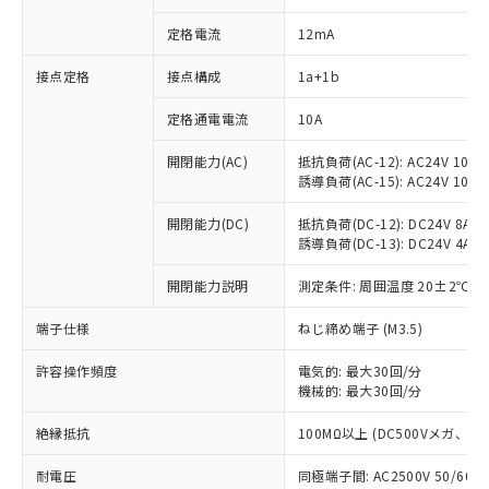
定格電流
12mA
接点定格
接点構成
1a+1b
※1 対応状況
定格通電電流
10A
対応済み：EU RoHS指令（10物質）の
開閉能力(AC)
抵抗負荷(AC-12): AC24V 10A/A
非含有に対応した製品が提供可能な商品で
誘導負荷(AC-15): AC24V 10A/AC
す。
対応予定：EU RoHS指令（10物質）の非含
開閉能力(DC)
抵抗負荷(DC-12): DC24V 8A/DC
ご利用条件
有に対応した製品に切り替える予定のある
誘導負荷(DC-13): DC24V 4A/DC
商品です。
対応予定なし：EU RoHS指令（10物質）の
開閉能力説明
測定条件: 周囲温度 20±2℃、
以下の条件をお読みいただき、同意のうえ
非含有に非対応の商品で、対応品を出す予
ご利用ください。
定はありません。
端子仕様
ねじ締め端子 (M3.5)
調査・確認中：EU RoHS指令（10物質）の
本サービスは、当社制御機器事業取扱
※1 中国RoHS○×表
許容操作頻度
電気的: 最大30回/分
非含有の対応状況を調査中または確認中の
商品の当社在庫状況および標準価格
機械的: 最大30回/分
商品です。
(税抜)を提供させていただくもので
「○」：最大均質材料含有率が中国RoHSの
非該当品：ライセンス料など無形物で、有
す。
絶縁抵抗
100MΩ以上 (DC500Vメガ、
基準値以下であることを示します。
害物質有無と関係のない商品です。
当社制御機器事業取扱商品の中には、
「×」：最大均質材料含有率が中国RoHSの
仕入先様の事情により、非含有部品として
耐電圧
同極端子間: AC2500V 50/60
本サービスの対象外となる商品もある
基準値を超えていることを示します。