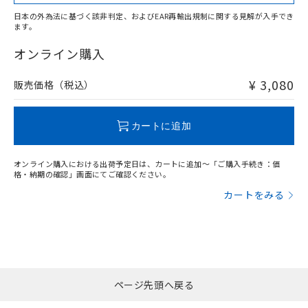
日本の外為法に基づく該非判定、およびEAR再輸出規制に関する見解が入手でき
ます。
"対応済み"や非含有の記載がされた商品であっても、流通
在庫等で未対応品が混在する可能性があります。
オンライン購入
非含有品が必要な際は、弊社営業部門もしくは販売店へお
問い合わせください。
¥ 3,080
販売価格（税込）
この製品のRoHS/REACH対応状況ページへ
カートに追加
オンライン購入における出荷予定日は、カートに追加～「ご購入手続き：価
格・納期の確認」画面にてご確認ください。
カートをみる
ページ先頭へ戻る