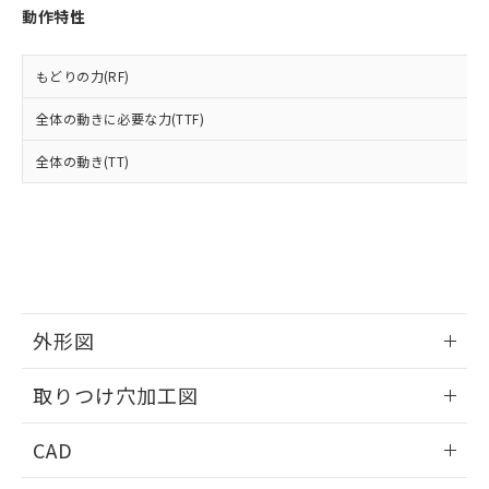
お客様が当ウェブサイト上で当社にご
動作特性
※3 非含有証明書ダウンロード
登録された部品リストについて、当社
および当社の共同利用者が、当社の製
下記の非含有証明書をダウンロードするこ
品・サービスに関するお客様との取
もどりの力(RF)
とができます。
合意する
キャンセル
引・商談に必要な範囲で利用すること
をご了承ください。
全体の動きに必要な力(TTF)
EU RoHS指令（10物質）の非含有証明書
※当社の共同利用者とは、
"個人情報
51物質の非含有証明書（当社基準）
全体の動き(TT)
の共同利用に関して"
の「1.共同利
※本証明書は発行日時点で非含有を証明す
用者の範囲」に記載されている法人を
るもので、過去に遡って非含有を証明する
指します。
ものではありません。
また、RoHS指令のフタル酸エステル類４
物質の対応では、対応完了までの期間は出
荷製品に未対応品が混在することから備考
欄に対応日を記載しておりました。
外形図
既に当社にて対応品への在庫切替を完了
していることから、特段のことがない限
情報更新：2026/05/21
り、2022年1月12日より割愛しておりま
取りつけ穴加工図
す。
情報更新：2026/05/21
CAD