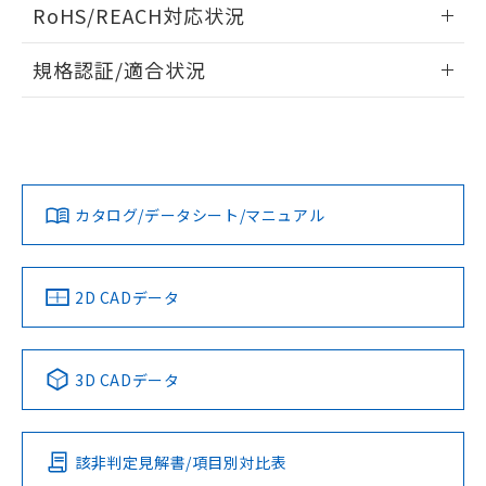
ログイン/会員登録いただくと、CADデータをダウンロー
RoHS/REACH対応状況
ドすることができます。
情報更新：2026/7/29
規格認証/適合状況
ログイン/会員登録
EU RoHS
注意事項・凡例
A30NW-2MM-TWA-G102-YCについての規格認証/適合状況に
ついては、「カスタマーサポートセンタ お客様相談室」また
は貴社担当オムロン営業員または販売店にお問い合わせくだ
対応状況
対応予定月
※1
※2
さい。
ダウンロードデータをご利用いただく前に、以下を必ずお読
みください。
カタログ/データシート/マニュアル
対応済み
ソフトウェアの使用条件
お問い合わせ
中国 RoHS
注意事項・凡例
2D CADデータ
中国 RoHS表
※1 ※2
3D CADデータ
Pb
Hg
Cd
Cr(VI)
該非判定見解書/項目別対比表
X
O
O
O