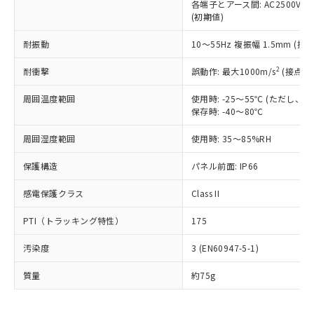
いたものが、含有品と判明した場合などや
当社は、これら貴社製品のうち、外国
各端子とアース間: AC2500V 50/
ことをご了承ください。
「－」：未確認です。当社販売部門へお問
むを得ず変更することがあります。
(初期値)
為替および外国貿易法に定める商品
在庫状況および標準価格照会結果は、
い合わせください。
（以下｢規制貨物等」という）を輸出
記載している更新日時点での社内デー
耐振動
10～55Hz 複振幅 1.5mm (接
*EU RoHS指令（10物質）：
または国外への提供する場合は、日本
記
タに基づき作成されるものであり、閲
説明
鉛(Pb) 1000ppm以下、 水銀(Hg) 1000ppm以下、 カド
*中国RoHS10物質の基準値 (GB/T26572)：
国政府の輸出許可(または役務取引許
号
覧された時点での実際の在庫および標
ミウム(Cd) 100ppm以下、
Pb(鉛) :1000ppm、 Hg(水銀) : 1000ppm、 Cd(カドミウ
2
耐衝撃
誤動作: 最大1000m/s
(接点開
可)を取得するなどの必要な手続きを
六価クロム(Cr(Ⅵ)) 1000ppm以下、ポリ臭化ビフェニル
ム) : 100ppm、
準価格とは異なる場合があることをご
類(PBB) 1000ppm以下、ポリ臭化ジフェニルエーテル類
Cr(Ⅵ)(六価クロム) : 1000ppm、 PBBs(ポリ臭化ビフェ
とります。
了承ください。
(PBDE) 1000ppm以下、フタル酸ビス(2-エチルヘキシ
周囲温度範囲
使用時: -25～55℃ (ただし
○
一定数以上の在庫あり
ニル類) : 1000ppm、 PBDEs(ポリ臭化ジフェニルエーテ
当社は規制貨物を破棄する場合は、完
ル) (DEHP)(別名：DOP) 1000ppm以下、フタル酸ブチ
正式な納期状況および標準価格はお客
ル類) : 1000ppm、
保存時: -40～80℃
ルベンジル（BBP） 1000ppm以下、フタル酸ジブチル
全に破砕するなど、違法に輸出されな
DBP(フタル酸ジブチル) : 1000ppm、 DIBP(フタル酸ジ
様のお取引先、またはお客様担当のオ
（DBP） 1000ppm以下、フタル酸ジイソブチル
イソブチル) : 1000ppm、 BBP(フタル酸ブチルベンジ
△
一定数には満たないが在庫あり
いよう必要な手段を講じます。
周囲湿度範囲
使用時: 35～85%RH
ムロン制御機器販売店・当社販売員に
(DIBP) 1000ppm以下
ル) : 1000ppm、
当社は貴社製品を、核兵器、ミサイ
但し、RoHS指令で産業用監視および制御機器に対する
DEHP(フタル酸ビス(2-エチルヘキシル)) : 1000ppm
ご相談ください。
適用除外項目は除く。
ル、化学兵器、生物兵器またはその他
保護構造
パネル前面: IP66
－
在庫なし(最新の在庫状況につ
オムロン制御機器販売店や当社販売拠
フタル酸エステル類の４物質については閾値を超える意
武器並びにこれらの製造装置等に一切
いては、お客様のお取引先、ま
図的な使用がないことを確認しています。
点は「
販売ネットワーク
」をご確認
※2 環境保護使用期限
感電保護クラス
Class II
使用いたしません。
たはお客様担当のオムロン制御
ください。
当社は、貴社製品を第三者に販売する
機器販売店・当社販売員にご確
在庫状況および標準価格結果を当社の
※2 対応予定月
PTI（トラッキング特性）
175
「ｅ」：有害物質（10物質）のすべてが基
場合は、上記1、2および3の内容を当
認ください)
事前の承諾なく第三者に漏洩または開
準値以下であることを示します。
該第三者に通知します。また当社は、
示しないようお願いします。
汚染度
3 (EN60947-5-1)
部品在庫の切り替え状況などにより、予定
「10」：通常の使用状況下において有害物
販売先および販売に係わる関係者が違
マイパーツ機能（部品リスト作成サー
空
受注生産機種、また在庫状況の
月が前後することがあります。
質が外部に漏えいし、環境に深刻な影響を
法に輸出するおそれがある場合は、取
ビス）をご利用いただくには、I-Web
白
情報を公開していない機種
質量
約75g
及ぼさない年数を意味します。
り引きをいたしません。
メンバーズにご登録されている必要が
「－」：未確認です。当社販売部門へお問
あります。
い合わせください。