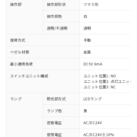
操作部
操作部形状
ツマミ形
操作部色
白
透明/不透明
透明
復帰方式
手動
ベゼル材質
金属
最小適用負荷
DC5V 6mA
スイッチユニット構成
ユニット位置1: NO
ユニット位置2: 点灯ユニット
ユニット位置3: NC
ランプ
照光部方式
LEDランプ
ランプ色
黄
定格電圧
AC/DC24V
使用電圧
AC/DC24V±10%