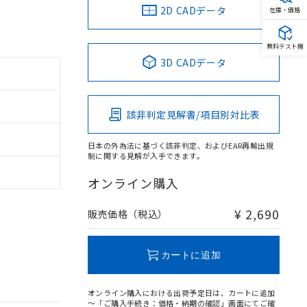
2D CADデータ
在庫・価格
無料テスト機
3D CADデータ
該非判定見解書/項目別対比表
日本の外為法に基づく該非判定、およびEAR再輸出規
制に関する見解が入手できます。
オンライン購入
¥ 2,690
販売価格（税込）
カートに追加
オンライン購入における出荷予定日は、カートに追加
～「ご購入手続き：価格・納期の確認」画面にてご確