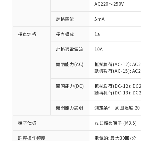
AC220～250V
があります。
以下の条件をお読
「○」：最大均質
「×」：最大均質
本サービスは
当社は、これ
定格電流
5mA
*EU RoHS指令（10物
「－」：未確認で
鉛(Pb) 1000ppm以下、
くものです。
う）を輸出ま
記
説明
六価クロム(Cr(Ⅵ)) 1
当社制御機器
などの必要な
フタル酸ビス(2-エチルヘ
接点定格
接点構成
1a
号
*中国RoHS10物質の基準値 
ル（DBP） 1000ppm
在庫状況およ
当社は規制貨
Pb(鉛) :1000ppm、 Hg
但し、RoHS指令で産
のであり、閲
ます。
Cr(Ⅵ)(六価クロム) : 
フタル酸エステル類の４
定格通電電流
10A
○
一定数以
DBP(フタル酸ジブチル) :
い。
当社は貴社製
DEHP(フタル酸ビス(2-エ
正式な納期状
置等に一切使
開閉能力(AC)
抵抗負荷(AC-12): AC24
当社販売員に
※2 対応予定月
△
一定数に
当社は、貴社
誘導負荷(AC-15): AC24V
オムロン制御
また当社は、
※2 環境保護使
在庫状況およ
部品在庫の切り替
たしません。
－
在庫なし
す。
開閉能力(DC)
抵抗負荷(DC-12): DC24
「ｅ」：有害物質
機器販売
マイパーツ機
誘導負荷(DC-13): DC24
「10」：通常の
ている必要が
味します。
空
受注生産
お客様が当ウ
※3 非含有証明
「－」：未確認で
開閉能力説明
測定条件: 周囲温度 2
白
が、当社の製
さい。
下記の非含有証明
端子仕様
ねじ締め端子 (M3.5)
※当社の共同
いる法人を指
EU RoHS指令（
許容操作頻度
電気的: 最大30回/分
51物質の非含有証