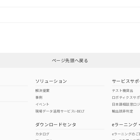
情報更新：
ログイン/会員登録
適合状況については、「カスタマーサポートセンタ お客様相談室」または貴
みください。
非含有証明書
※3
ページ先頭へ戻る
ダウンロードはこちら
ソリューション
サービスサポ
解決提案
テスト機貸出
事例
ロボティクスサ
イベント
日本語相談窓口
現場データ活用サービスi-BELT
輸出該非判定
I)
PBBs
PBDEs
DBP
ダウンロードセンタ
eラーニング
カタログ
eラーニングのご