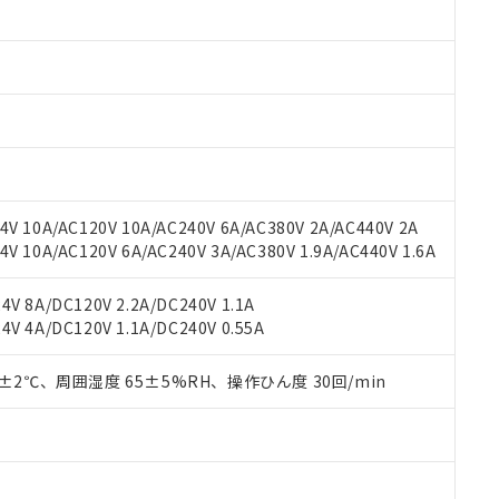
みいただき、同意のうえご利用ください。
材料含有率が中国RoHSの基準値以下であることを示します。
材料含有率が中国RoHSの基準値を超えていることを示します。
、当社制御機器事業取扱商品の当社在庫状況および標準価格(税抜)
ら貴社製品のうち、外国為替および外国貿易法に定める商品（以下｢
質）：
す。当社販売部門へお問い合わせください。
 水銀(Hg) 1000ppm以下、 カドミウム(Cd) 100ppm以下、
たは国外への提供する場合は、日本国政府の輸出許可(または役務取
000ppm以下、ポリ臭化ビフェニル類(PBB) 1000ppm以下、ポリ臭化ジフェニルエーテル類(P
事業取扱商品の中には、本サービスの対象外となる商品もあること
手続きをとります。
キシル) (DEHP)(別名：DOP) 1000ppm以下、フタル酸ブチルベンジル（BBP） 100
(GB/T26572)：
以下、フタル酸ジイソブチル (DIBP) 1000ppm以下
び標準価格照会結果は、記載している更新日時点での社内データに
物を破棄する場合は、完全に破砕するなど、違法に輸出されないよ
(水銀) : 1000ppm、 Cd(カドミウム) : 100ppm、
業用監視および制御機器に対する適用除外項目は除く。
覧された時点での実際の在庫および標準価格とは異なる場合がある
1000ppm、 PBBs(ポリ臭化ビフェニル類) : 1000ppm、 PBDEs(ポリ臭化ジフェニルエーテル類
物質については閾値を超える意図的な使用がないことを確認しています。
上の在庫あり
 1000ppm、 DIBP(フタル酸ジイソブチル) : 1000ppm、 BBP(フタル酸ブチルベンジル) :
品を、核兵器、ミサイル、化学兵器、生物兵器またはその他武器並
チルヘキシル)) : 1000ppm
況および標準価格はお客様のお取引先、またはお客様担当のオムロ
用いたしません。
V 10A/AC120V 10A/AC240V 6A/AC380V 2A/AC440V 2A
ご相談ください。
は満たないが在庫あり
製品を第三者に販売する場合は、上記1、2および3の内容を当該第
 10A/AC120V 6A/AC240V 3A/AC380V 1.9A/AC440V 1.6A
機器販売店や当社販売拠点は「
販売ネットワーク
」をご確認くだ
販売先および販売に係わる関係者が違法に輸出するおそれがある場
用期限
び標準価格結果を当社の事前の承諾なく第三者に漏洩または開示し
え状況などにより、予定月が前後することがあります。
(最新の在庫状況については、お客様のお取引先、またはお客様担当
V 8A/DC120V 2.2A/DC240V 1.1A
（10物質）のすべてが基準値以下であることを示します。
店・当社販売員にご確認ください)
能（部品リスト作成サービス）をご利用いただくには、I-Webメン
V 4A/DC120V 1.1A/DC240V 0.55A
使用状況下において有害物質が外部に漏えいし、環境に深刻な影響を
あります。
機種、また在庫状況の情報を公開していない機種
ェブサイト上で当社にご登録された部品リストについて、当社およ
書ダウンロード
す。当社販売部門へお問い合わせください。
0±2℃、周囲湿度 65±5%RH、操作ひん度 30回/min
品・サービスに関するお客様との取引・商談に必要な範囲で利用す
合意する
キャンセル
書をダウンロードすることができます。
利用者とは、
"個人情報の共同利用に関して"
の「1.共同利用者の
します。
10物質）の非含有証明書
明書（当社基準）