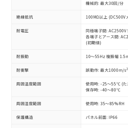
機械的: 最大30回/分
※本証明書は発行
また、RoHS指
混在することから
絶縁抵抗
100MΩ以上 (DC5
既に当社にて対応
り割愛しておりま
耐電圧
同極端子間: AC2500V
各端子とアース間: AC250
(初期値)
耐振動
10～55Hz 複振幅 1.
耐衝撃
誤動作: 最大1000m/s
周囲温度範囲
使用時: -25～55℃
保存時: -40～80℃
周囲湿度範囲
使用時: 35～85%RH
保護構造
パネル前面: IP66