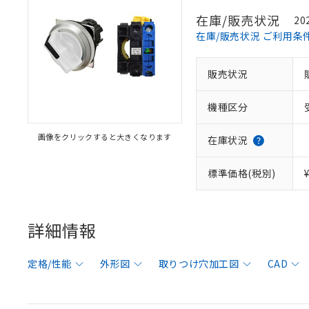
在庫/販売状況
20
在庫/販売状況 ご利用条
販売状況
機種区分
画像をクリックすると大きくなります
在庫状況
標準価格(税別)
詳細情報
定格/性能
外形図
取りつけ穴加工図
CAD