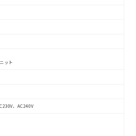
ユニット
 RoHS指令（10物質）の非含有に対応した製品が提供可能な商品です
C230V、AC240V
oHS指令（10物質）の非含有に対応した製品に切り替える予定のある
 RoHS指令（10物質）の非含有に非対応の商品で、対応品を出す予
 RoHS指令（10物質）の非含有の対応状況を調査中または確認中の
ンス料など無形物で、有害物質有無と関係のない商品です。
○×表
より、非含有部品としていたものが、含有品と判明した場合などやむ