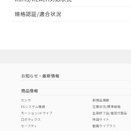
規格認証/適合状況
EU RoHS
注意事項・凡例
A30NW-2MM-TWA-G100-WEについての規格認証/
営業員または販売店にお問い合わせください。
ダウンロードデータをご利用いただく前に、以下を必ずお読
対応状況
対応予定月
※1
※2
ソフトウェアの使用条件
対応済み
お知らせ・最新情報
中国 RoHS
注意事項・凡例
商品情報
中国 RoHS表
※1 ※2
センサ
新商品情報
FAシステム機器
在庫状況/標準価格
Pb
Hg
Cd
Cr(V
モーション/ドライブ
生産終了品/推奨代替品
ロボティクス
特設サイト
セーフティ
動画ライブラリ