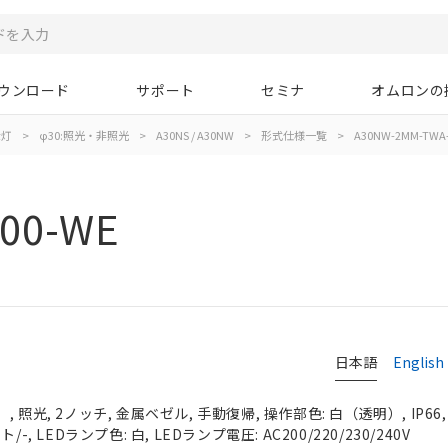
ウンロード
サポート
セミナ
オムロンの
示灯
>
φ30:照光・非照光
>
A30NS / A30NW
>
形式仕様一覧
>
A30NW-2MM-TWA-
00-WE
日本語
English
 照光, 2ノッチ, 金属ベゼル, 手動復帰, 操作部色: 白（透明）, IP66
-, LEDランプ色: 白, LEDランプ電圧: AC200/220/230/240V