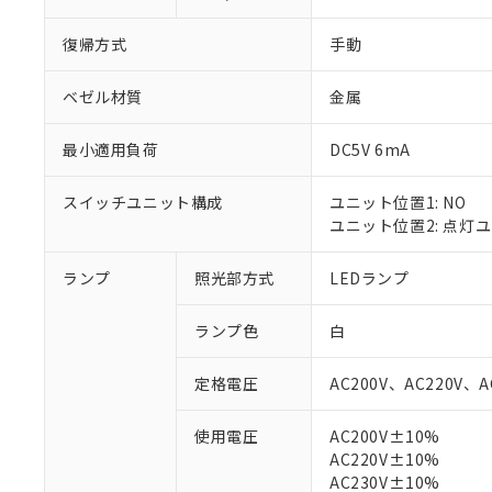
復帰方式
手動
ベゼル材質
金属
最小適用負荷
DC5V 6mA
スイッチユニット構成
ユニット位置1: NO
ユニット位置2: 点灯
ランプ
照光部方式
LEDランプ
※1 対応状況
ランプ色
白
対応済み：EU
定格電圧
AC200V、AC220V、A
対応予定：EU R
対応予定なし：EU
使用電圧
AC200V±10%
調査・確認中：EU
ご利用条件
AC220V±10%
非該当品：ライセ
※1 中国RoHS
AC230V±10%
仕入先様の事情に