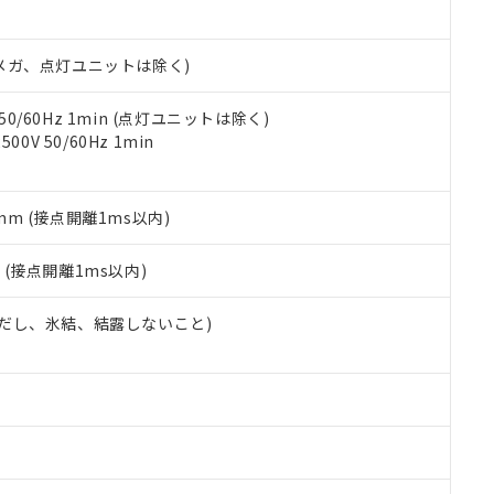
日時点で非含有を証明するもので、過去に遡って非含有を証明するも
令のフタル酸エステル類４物質の対応では、対応完了までの期間は出
備考欄に対応日を記載しておりました。
00Vメガ、点灯ユニットは除く)
品への在庫切替を完了していることから、特段のことがない限り、20
す。
 50/60Hz 1min (点灯ユニットは除く)
0V 50/60Hz 1min
5mm (接点開離1ms以内)
2
(接点開離1ms以内)
 (ただし、氷結、結露しないこと)