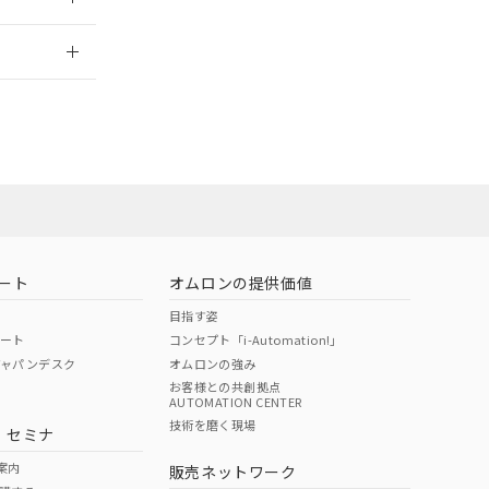
2026/7/29
社担当オムロン
お問い合わせ
ート
オムロンの提供価値
目指す姿
ポート
コンセプト「i-Automation!」
ジャパンデスク
オムロンの強み
お客様との共創拠点
AUTOMATION CENTER
DIBP
BBP
DEHP
環境保護
技術を磨く現場
・セミナ
使用期限
案内
販売ネットワーク