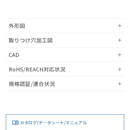
EU RoHS指令（10物質）の非含有証明書
※当社の共同利用者とは、
"個人情報
51物質の非含有証明書（当社基準）
の共同利用に関して"
の「1.共同利
※本証明書は発行日時点で非含有を証明す
用者の範囲」に記載されている法人を
るもので、過去に遡って非含有を証明する
指します。
外形図
ものではありません。
また、RoHS指令のフタル酸エステル類４
情報更新：2026/05/21
取りつけ穴加工図
物質の対応では、対応完了までの期間は出
荷製品に未対応品が混在することから備考
情報更新：2026/05/21
欄に対応日を記載しておりました。
CAD
既に当社にて対応品への在庫切替を完了
していることから、特段のことがない限
ログイン/会員登録いただくと、CADデータをダウンロー
RoHS/REACH対応状況
り、2022年1月12日より割愛しておりま
ドすることができます。
す。
情報更新：2026/7/29
規格認証/適合状況
ログイン/会員登録
EU RoHS
注意事項・凡例
A30NW-2MM-TWA-G100-WDについての規格認証/適合状況
については、「カスタマーサポートセンタ お客様相談室」ま
たは貴社担当オムロン営業員または販売店にお問い合わせく
対応状況
対応予定月
※1
※2
ださい。
ダウンロードデータをご利用いただく前に、以下を必ずお読
みください。
カタログ/データシート/マニュアル
対応済み
ソフトウェアの使用条件
お問い合わせ