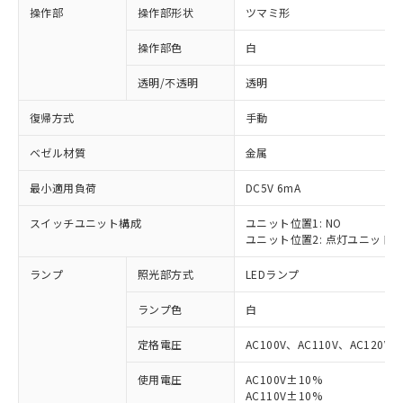
操作部
操作部形状
ツマミ形
操作部色
白
透明/不透明
透明
復帰方式
手動
ベゼル材質
金属
最小適用負荷
DC5V 6mA
スイッチユニット構成
ユニット位置1: NO
ユニット位置2: 点灯ユニット
ランプ
照光部方式
LEDランプ
ランプ色
白
定格電圧
AC100V、AC110V、AC120V
使用電圧
AC100V±10%
※1 対応状況
AC110V±10%