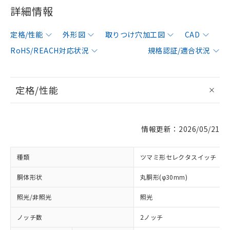
詳細情報
定格/性能
外形図
取りつけ穴加工図
CAD
RoHS/REACH対応状況
規格認証/適合状況
定格/性能
情報更新：2026/05/21
種類
ツマミ形セレクタスイッチ
胴体形状
丸胴形(φ30mm)
照光/非照光
照光
ノッチ数
2ノッチ