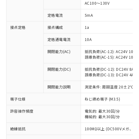
AC100～130V
対応済み：EU RoHS指令（10物質）の
非含有に対応した製品が提供可能な商品で
定格電流
5mA
す。
対応予定：EU RoHS指令（10物質）の非含
接点定格
接点構成
1a
ご利用条件
有に対応した製品に切り替える予定のある
商品です。
定格通電電流
10A
対応予定なし：EU RoHS指令（10物質）の
以下の条件をお読みいただき、同意のうえ
開閉能力(AC)
抵抗負荷(AC-12): AC24V 10A/A
非含有に非対応の商品で、対応品を出す予
ご利用ください。
誘導負荷(AC-15): AC24V 10A/AC
定はありません。
調査・確認中：EU RoHS指令（10物質）の
本サービスは、当社制御機器事業取扱
開閉能力(DC)
抵抗負荷(DC-12): DC24V 8A/DC
※1 中国RoHS○×表
非含有の対応状況を調査中または確認中の
商品の当社在庫状況および標準価格
誘導負荷(DC-13): DC24V 4A/DC
商品です。
(税抜)を提供させていただくもので
「○」：最大均質材料含有率が中国RoHSの
非該当品：ライセンス料など無形物で、有
開閉能力説明
測定条件: 周囲温度 20±2℃、
す。
基準値以下であることを示します。
害物質有無と関係のない商品です。
当社制御機器事業取扱商品の中には、
「×」：最大均質材料含有率が中国RoHSの
仕入先様の事情により、非含有部品として
端子仕様
ねじ締め端子 (M3.5)
本サービスの対象外となる商品もある
基準値を超えていることを示します。
いたものが、含有品と判明した場合などや
当社は、これら貴社製品のうち、外国
ことをご了承ください。
「－」：未確認です。当社販売部門へお問
むを得ず変更することがあります。
許容操作頻度
電気的: 最大30回/分
為替および外国貿易法に定める商品
在庫状況および標準価格照会結果は、
い合わせください。
機械的: 最大30回/分
（以下｢規制貨物等」という）を輸出
記載している更新日時点での社内デー
*EU RoHS指令（10物質）：
または国外への提供する場合は、日本
記
タに基づき作成されるものであり、閲
説明
絶縁抵抗
100MΩ以上 (DC500Vメガ、
鉛(Pb) 1000ppm以下、 水銀(Hg) 1000ppm以下、 カド
*中国RoHS10物質の基準値 (GB/T26572)：
国政府の輸出許可(または役務取引許
号
覧された時点での実際の在庫および標
ミウム(Cd) 100ppm以下、
Pb(鉛) :1000ppm、 Hg(水銀) : 1000ppm、 Cd(カドミウ
可)を取得するなどの必要な手続きを
六価クロム(Cr(Ⅵ)) 1000ppm以下、ポリ臭化ビフェニル
ム) : 100ppm、