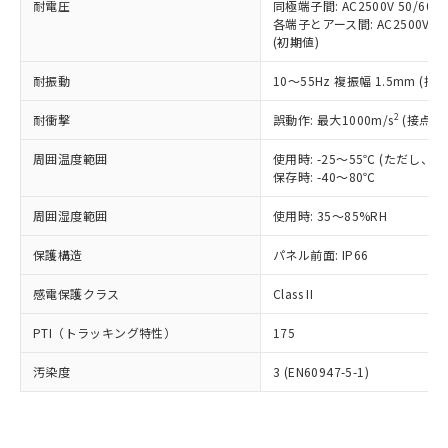
準価格とは異なる場合があることをご
耐電圧
同極端子間: AC2500V 50/60
類(PBB) 1000ppm以下、ポリ臭化ジフェニルエーテル類
Cr(Ⅵ)(六価クロム) : 1000ppm、 PBBs(ポリ臭化ビフェ
とります。
了承ください。
各端子とアース間: AC2500V 50/
(PBDE) 1000ppm以下、フタル酸ビス(2-エチルヘキシ
○
一定数以上の在庫あり
ニル類) : 1000ppm、 PBDEs(ポリ臭化ジフェニルエーテ
当社は規制貨物を破棄する場合は、完
(初期値)
ル) (DEHP)(別名：DOP) 1000ppm以下、フタル酸ブチ
正式な納期状況および標準価格はお客
ル類) : 1000ppm、
ルベンジル（BBP） 1000ppm以下、フタル酸ジブチル
全に破砕するなど、違法に輸出されな
DBP(フタル酸ジブチル) : 1000ppm、 DIBP(フタル酸ジ
様のお取引先、またはお客様担当のオ
（DBP） 1000ppm以下、フタル酸ジイソブチル
イソブチル) : 1000ppm、 BBP(フタル酸ブチルベンジ
△
一定数には満たないが在庫あり
いよう必要な手段を講じます。
耐振動
10～55Hz 複振幅 1.5mm (接
ムロン制御機器販売店・当社販売員に
(DIBP) 1000ppm以下
ル) : 1000ppm、
当社は貴社製品を、核兵器、ミサイ
但し、RoHS指令で産業用監視および制御機器に対する
DEHP(フタル酸ビス(2-エチルヘキシル)) : 1000ppm
ご相談ください。
適用除外項目は除く。
2
耐衝撃
誤動作: 最大1000m/s
(接点開
ル、化学兵器、生物兵器またはその他
－
在庫なし(最新の在庫状況につ
オムロン制御機器販売店や当社販売拠
フタル酸エステル類の４物質については閾値を超える意
武器並びにこれらの製造装置等に一切
いては、お客様のお取引先、ま
図的な使用がないことを確認しています。
点は「
販売ネットワーク
」をご確認
周囲温度範囲
使用時: -25～55℃ (ただし
※2 環境保護使用期限
使用いたしません。
たはお客様担当のオムロン制御
ください。
保存時: -40～80℃
当社は、貴社製品を第三者に販売する
機器販売店・当社販売員にご確
在庫状況および標準価格結果を当社の
※2 対応予定月
「ｅ」：有害物質（10物質）のすべてが基
場合は、上記1、2および3の内容を当
認ください)
事前の承諾なく第三者に漏洩または開
周囲湿度範囲
使用時: 35～85%RH
準値以下であることを示します。
該第三者に通知します。また当社は、
示しないようお願いします。
部品在庫の切り替え状況などにより、予定
「10」：通常の使用状況下において有害物
販売先および販売に係わる関係者が違
マイパーツ機能（部品リスト作成サー
保護構造
パネル前面: IP66
空
受注生産機種、また在庫状況の
月が前後することがあります。
質が外部に漏えいし、環境に深刻な影響を
法に輸出するおそれがある場合は、取
ビス）をご利用いただくには、I-Web
白
情報を公開していない機種
及ぼさない年数を意味します。
り引きをいたしません。
感電保護クラス
Class II
メンバーズにご登録されている必要が
「－」：未確認です。当社販売部門へお問
あります。
い合わせください。
PTI（トラッキング特性）
175
お客様が当ウェブサイト上で当社にご
※3 非含有証明書ダウンロード
登録された部品リストについて、当社
汚染度
3 (EN60947-5-1)
および当社の共同利用者が、当社の製
下記の非含有証明書をダウンロードするこ
品・サービスに関するお客様との取
とができます。
合意する
キャンセル
引・商談に必要な範囲で利用すること
をご了承ください。