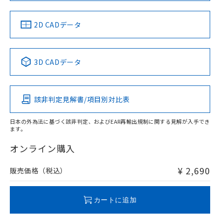
中国 RoHS
注意事項・凡例
2D CADデータ
中国 RoHS表
※1 ※2
3D CADデータ
Pb
Hg
Cd
Cr(VI)
該非判定見解書/項目別対比表
O
O
O
O
日本の外為法に基づく該非判定、およびEAR再輸出規制に関する見解が入手でき
ます。
"対応済み"や非含有の記載がされた商品であっても、流通
在庫等で未対応品が混在する可能性があります。
オンライン購入
非含有品が必要な際は、弊社営業部門もしくは販売店へお
問い合わせください。
¥ 2,690
販売価格（税込）
この製品のRoHS/REACH対応状況ページへ
カートに追加