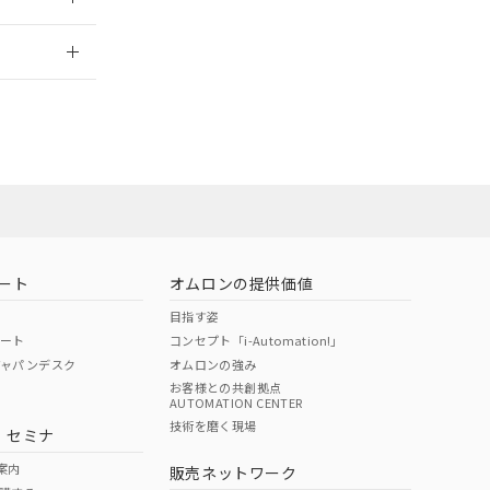
2026/7/29
社担当オムロン
お問い合わせ
ート
オムロンの提供価値
目指す姿
ポート
コンセプト「i-Automation!」
ジャパンデスク
オムロンの強み
お客様との共創拠点
AUTOMATION CENTER
DIBP
BBP
DEHP
環境保護
技術を磨く現場
・セミナ
使用期限
案内
販売ネットワーク