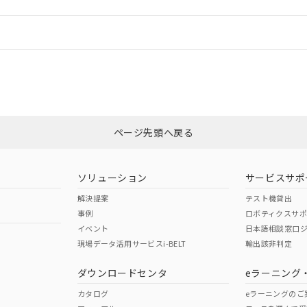
情報更新：
ログイン/会員登録
適合状況については、「カスタマーサポートセンタ お客様相談室」または貴
みください。
非含有証明書
※3
ページ先頭へ戻る
ダウンロードはこちら
ソリューション
サービスサポ
解決提案
テスト機貸出
事例
ロボティクスサ
イベント
日本語相談窓口
現場データ活用サービスi-BELT
輸出該非判定
I)
PBBs
PBDEs
DBP
ダウンロードセンタ
eラーニング
カタログ
eラーニングのご