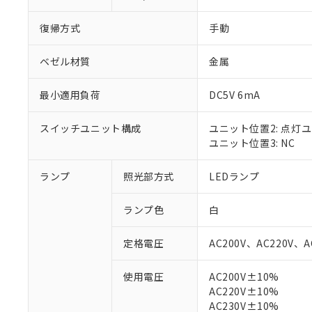
復帰方式
手動
ベゼル材質
金属
最小適用負荷
DC5V 6mA
スイッチユニット構成
ユニット位置2: 点灯
ユニット位置3: NC
ランプ
照光部方式
LEDランプ
※1 対応状況
ランプ色
白
対応済み：EU
定格電圧
AC200V、AC220V、A
対応予定：EU R
対応予定なし：EU
使用電圧
AC200V±10%
調査・確認中：EU
ご利用条件
AC220V±10%
非該当品：ライセ
※1 中国RoHS
AC230V±10%
仕入先様の事情に