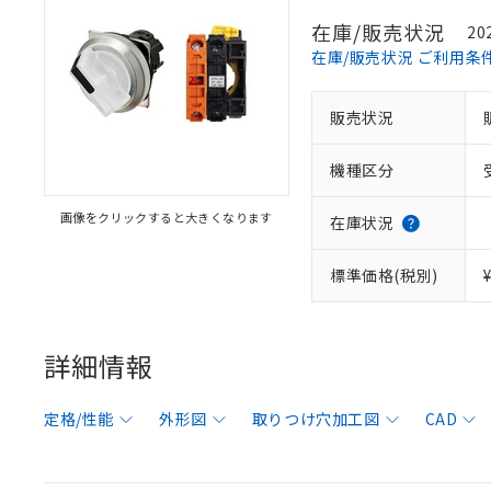
在庫/販売状況
20
在庫/販売状況 ご利用条
販売状況
機種区分
画像をクリックすると大きくなります
在庫状況
標準価格(税別)
詳細情報
定格/性能
外形図
取りつけ穴加工図
CAD