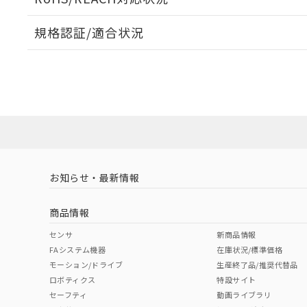
規格認証/適合状況
EU RoHS
注意事項・凡例
A30NW-2MM-TWA-G002-WEについての規格認証/
営業員または販売店にお問い合わせください。
ダウンロードデータをご利用いただく前に、以下を必ずお読
対応状況
対応予定月
※1
※2
ソフトウェアの使用条件
対応済み
お知らせ・最新情報
中国 RoHS
注意事項・凡例
商品情報
中国 RoHS表
※1 ※2
センサ
新商品情報
FAシステム機器
在庫状況/標準価格
Pb
Hg
Cd
Cr(V
モーション/ドライブ
生産終了品/推奨代替品
ロボティクス
特設サイト
セーフティ
動画ライブラリ