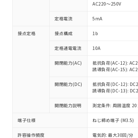
AC220～250V
があります。
以下の条件をお読
「○」：最大均質
「×」：最大均質
本サービスは
当社は、これ
定格電流
5mA
*EU RoHS指令（10物
「－」：未確認で
鉛(Pb) 1000ppm以下、
くものです。
う）を輸出ま
記
説明
六価クロム(Cr(Ⅵ)) 1
当社制御機器
などの必要な
フタル酸ビス(2-エチルヘ
接点定格
接点構成
1b
号
*中国RoHS10物質の基準値 
ル（DBP） 1000ppm
在庫状況およ
当社は規制貨
Pb(鉛) :1000ppm、 Hg
但し、RoHS指令で産
のであり、閲
ます。
Cr(Ⅵ)(六価クロム) : 
フタル酸エステル類の４
定格通電電流
10A
○
一定数以
DBP(フタル酸ジブチル) :
い。
当社は貴社製
DEHP(フタル酸ビス(2-エ
正式な納期状
置等に一切使
開閉能力(AC)
抵抗負荷(AC-12): AC24
当社販売員に
※2 対応予定月
△
一定数に
当社は、貴社
誘導負荷(AC-15): AC24V
オムロン制御
また当社は、
※2 環境保護使
在庫状況およ
部品在庫の切り替
たしません。
－
在庫なし
す。
開閉能力(DC)
抵抗負荷(DC-12): DC24
「ｅ」：有害物質
機器販売
マイパーツ機
誘導負荷(DC-13): DC24
「10」：通常の
ている必要が
味します。
空
受注生産
お客様が当ウ
※3 非含有証明
「－」：未確認で
開閉能力説明
測定条件: 周囲温度 2
白
が、当社の製
さい。
下記の非含有証明
端子仕様
ねじ締め端子 (M3.5)
※当社の共同
いる法人を指
EU RoHS指令（
許容操作頻度
電気的: 最大30回/分
51物質の非含有証