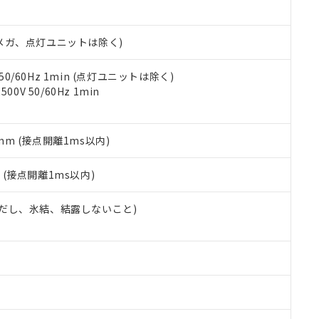
日時点で非含有を証明するもので、過去に遡って非含有を証明するも
令のフタル酸エステル類４物質の対応では、対応完了までの期間は出
備考欄に対応日を記載しておりました。
00Vメガ、点灯ユニットは除く)
品への在庫切替を完了していることから、特段のことがない限り、20
す。
 50/60Hz 1min (点灯ユニットは除く)
0V 50/60Hz 1min
5mm (接点開離1ms以内)
2
(接点開離1ms以内)
 (ただし、氷結、結露しないこと)