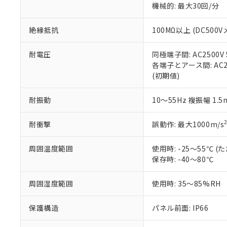
機械的: 最大30回/分
※本証明書は発行
また、RoHS指
混在することから
絶縁抵抗
100MΩ以上 (DC5
既に当社にて対応
り割愛しておりま
耐電圧
同極端子間: AC2500V
各端子とアース間: AC250
(初期値)
耐振動
10～55Hz 複振幅 1.
耐衝撃
誤動作: 最大1000m/s
周囲温度範囲
使用時: -25～55℃
保存時: -40～80℃
周囲湿度範囲
使用時: 35～85%RH
保護構造
パネル前面: IP66