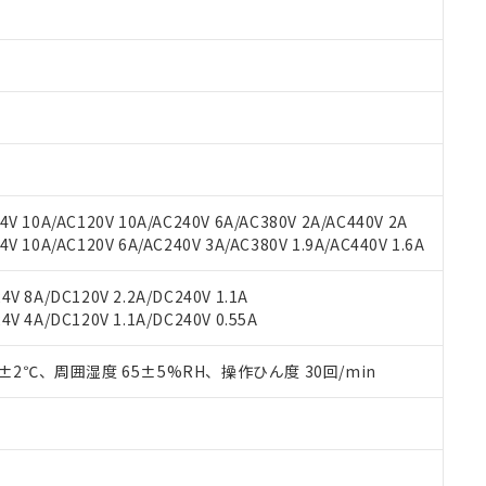
みいただき、同意のうえご利用ください。
材料含有率が中国RoHSの基準値以下であることを示します。
材料含有率が中国RoHSの基準値を超えていることを示します。
、当社制御機器事業取扱商品の当社在庫状況および標準価格(税抜)
ら貴社製品のうち、外国為替および外国貿易法に定める商品（以下｢
質）：
す。当社販売部門へお問い合わせください。
 水銀(Hg) 1000ppm以下、 カドミウム(Cd) 100ppm以下、
たは国外への提供する場合は、日本国政府の輸出許可(または役務取
000ppm以下、ポリ臭化ビフェニル類(PBB) 1000ppm以下、ポリ臭化ジフェニルエーテル類(P
事業取扱商品の中には、本サービスの対象外となる商品もあること
手続きをとります。
キシル) (DEHP)(別名：DOP) 1000ppm以下、フタル酸ブチルベンジル（BBP） 100
(GB/T26572)：
以下、フタル酸ジイソブチル (DIBP) 1000ppm以下
び標準価格照会結果は、記載している更新日時点での社内データに
物を破棄する場合は、完全に破砕するなど、違法に輸出されないよ
(水銀) : 1000ppm、 Cd(カドミウム) : 100ppm、
業用監視および制御機器に対する適用除外項目は除く。
覧された時点での実際の在庫および標準価格とは異なる場合がある
1000ppm、 PBBs(ポリ臭化ビフェニル類) : 1000ppm、 PBDEs(ポリ臭化ジフェニルエーテル類
物質については閾値を超える意図的な使用がないことを確認しています。
上の在庫あり
 1000ppm、 DIBP(フタル酸ジイソブチル) : 1000ppm、 BBP(フタル酸ブチルベンジル) :
品を、核兵器、ミサイル、化学兵器、生物兵器またはその他武器並
チルヘキシル)) : 1000ppm
況および標準価格はお客様のお取引先、またはお客様担当のオムロ
用いたしません。
V 10A/AC120V 10A/AC240V 6A/AC380V 2A/AC440V 2A
ご相談ください。
は満たないが在庫あり
製品を第三者に販売する場合は、上記1、2および3の内容を当該第
 10A/AC120V 6A/AC240V 3A/AC380V 1.9A/AC440V 1.6A
機器販売店や当社販売拠点は「
販売ネットワーク
」をご確認くだ
販売先および販売に係わる関係者が違法に輸出するおそれがある場
用期限
び標準価格結果を当社の事前の承諾なく第三者に漏洩または開示し
え状況などにより、予定月が前後することがあります。
(最新の在庫状況については、お客様のお取引先、またはお客様担当
V 8A/DC120V 2.2A/DC240V 1.1A
（10物質）のすべてが基準値以下であることを示します。
店・当社販売員にご確認ください)
能（部品リスト作成サービス）をご利用いただくには、I-Webメン
V 4A/DC120V 1.1A/DC240V 0.55A
使用状況下において有害物質が外部に漏えいし、環境に深刻な影響を
あります。
機種、また在庫状況の情報を公開していない機種
ェブサイト上で当社にご登録された部品リストについて、当社およ
書ダウンロード
す。当社販売部門へお問い合わせください。
0±2℃、周囲湿度 65±5%RH、操作ひん度 30回/min
品・サービスに関するお客様との取引・商談に必要な範囲で利用す
合意する
キャンセル
書をダウンロードすることができます。
利用者とは、
"個人情報の共同利用に関して"
の「1.共同利用者の
します。
10物質）の非含有証明書
明書（当社基準）