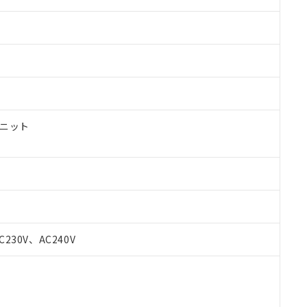
ユニット
 RoHS指令（10物質）の非含有に対応した製品が提供可能な商品です
C230V、AC240V
oHS指令（10物質）の非含有に対応した製品に切り替える予定のある
 RoHS指令（10物質）の非含有に非対応の商品で、対応品を出す予
 RoHS指令（10物質）の非含有の対応状況を調査中または確認中の
ンス料など無形物で、有害物質有無と関係のない商品です。
○×表
より、非含有部品としていたものが、含有品と判明した場合などやむ