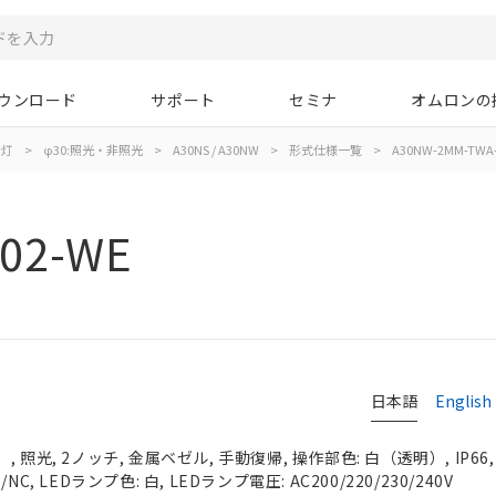
ウンロード
サポート
セミナ
オムロンの
示灯
>
φ30:照光・非照光
>
A30NS / A30NW
>
形式仕様一覧
>
A30NW-2MM-TWA-
02-WE
日本語
English
 照光, 2ノッチ, 金属ベゼル, 手動復帰, 操作部色: 白（透明）, IP66
C, LEDランプ色: 白, LEDランプ電圧: AC200/220/230/240V