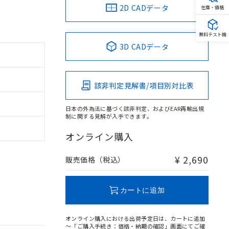
2D CADデータ
在庫・価格
無料テスト機
3D CADデータ
該非判定見解書/項目別対比表
日本の外為法に基づく該非判定、およびEAR再輸出規
制に関する見解が入手できます。
オンライン購入
¥ 2,690
販売価格（税込）
カートに追加
オンライン購入における出荷予定日は、カートに追加
～「ご購入手続き：価格・納期の確認」画面にてご確