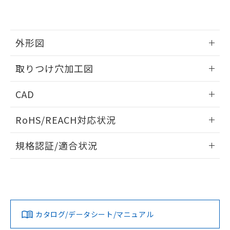
EU RoHS指令（10物質）の非含有証明書
※当社の共同利用者とは、
"個人情報
51物質の非含有証明書（当社基準）
の共同利用に関して"
の「1.共同利
※本証明書は発行日時点で非含有を証明す
用者の範囲」に記載されている法人を
るもので、過去に遡って非含有を証明する
指します。
外形図
ものではありません。
また、RoHS指令のフタル酸エステル類４
情報更新：2026/05/21
取りつけ穴加工図
物質の対応では、対応完了までの期間は出
荷製品に未対応品が混在することから備考
情報更新：2026/05/21
欄に対応日を記載しておりました。
CAD
既に当社にて対応品への在庫切替を完了
していることから、特段のことがない限
ログイン/会員登録いただくと、CADデータをダウンロー
RoHS/REACH対応状況
り、2022年1月12日より割愛しておりま
ドすることができます。
す。
情報更新：2026/7/29
規格認証/適合状況
ログイン/会員登録
EU RoHS
注意事項・凡例
A30NW-2MM-TRA-P101-REについての規格認証/適合状況に
ついては、「カスタマーサポートセンタ お客様相談室」また
は貴社担当オムロン営業員または販売店にお問い合わせくだ
対応状況
対応予定月
※1
※2
さい。
ダウンロードデータをご利用いただく前に、以下を必ずお読
みください。
カタログ/データシート/マニュアル
対応済み
ソフトウェアの使用条件
お問い合わせ