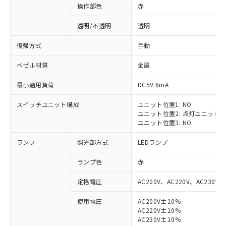
操作部色
赤
透明/不透明
透明
復帰方式
手動
ベゼル材質
金属
最小適用負荷
DC5V 6mA
スイッチユニット構成
ユニット位置1: NO
ユニット位置2: 点灯ユニット
ユニット位置3: NO
ランプ
照光部方式
LEDランプ
ランプ色
赤
定格電圧
AC200V、AC220V、AC230V、
使用電圧
AC200V±10%
AC220V±10%
※1 対応状況
AC230V±10%