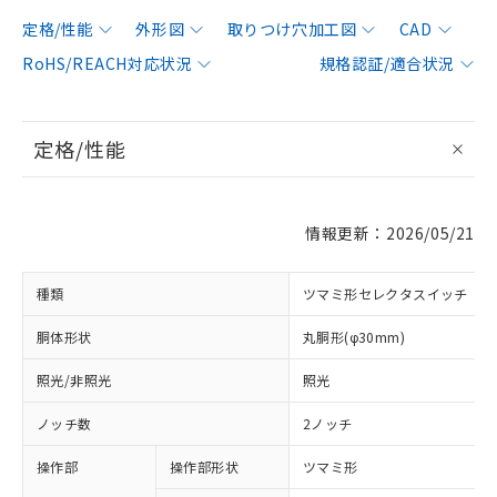
定格/性能
外形図
取りつけ穴加工図
CAD
RoHS/REACH対応状況
規格認証/適合状況
定格/性能
情報更新：2026/05/21
種類
ツマミ形セレクタスイッチ
胴体形状
丸胴形(φ30mm)
照光/非照光
照光
ノッチ数
2ノッチ
操作部
操作部形状
ツマミ形