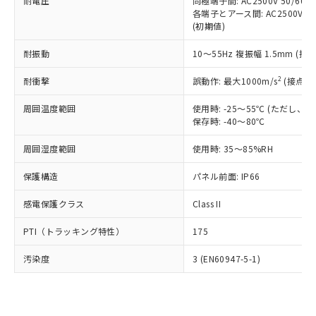
準価格とは異なる場合があることをご
耐電圧
同極端子間: AC2500V 50/60
類(PBB) 1000ppm以下、ポリ臭化ジフェニルエーテル類
Cr(Ⅵ)(六価クロム) : 1000ppm、 PBBs(ポリ臭化ビフェ
とります。
各端子とアース間: AC2500V 50/
了承ください。
(PBDE) 1000ppm以下、フタル酸ビス(2-エチルヘキシ
○
一定数以上の在庫あり
ニル類) : 1000ppm、 PBDEs(ポリ臭化ジフェニルエーテ
当社は規制貨物を破棄する場合は、完
(初期値)
ル) (DEHP)(別名：DOP) 1000ppm以下、フタル酸ブチ
正式な納期状況および標準価格はお客
ル類) : 1000ppm、
ルベンジル（BBP） 1000ppm以下、フタル酸ジブチル
全に破砕するなど、違法に輸出されな
DBP(フタル酸ジブチル) : 1000ppm、 DIBP(フタル酸ジ
様のお取引先、またはお客様担当のオ
（DBP） 1000ppm以下、フタル酸ジイソブチル
イソブチル) : 1000ppm、 BBP(フタル酸ブチルベンジ
△
一定数には満たないが在庫あり
耐振動
10～55Hz 複振幅 1.5mm (接
いよう必要な手段を講じます。
ムロン制御機器販売店・当社販売員に
(DIBP) 1000ppm以下
ル) : 1000ppm、
当社は貴社製品を、核兵器、ミサイ
但し、RoHS指令で産業用監視および制御機器に対する
DEHP(フタル酸ビス(2-エチルヘキシル)) : 1000ppm
ご相談ください。
2
耐衝撃
適用除外項目は除く。
誤動作: 最大1000m/s
(接点開
ル、化学兵器、生物兵器またはその他
－
在庫なし(最新の在庫状況につ
オムロン制御機器販売店や当社販売拠
フタル酸エステル類の４物質については閾値を超える意
武器並びにこれらの製造装置等に一切
いては、お客様のお取引先、ま
図的な使用がないことを確認しています。
点は「
販売ネットワーク
」をご確認
周囲温度範囲
使用時: -25～55℃ (ただし
※2 環境保護使用期限
使用いたしません。
たはお客様担当のオムロン制御
ください。
保存時: -40～80℃
当社は、貴社製品を第三者に販売する
機器販売店・当社販売員にご確
在庫状況および標準価格結果を当社の
※2 対応予定月
「ｅ」：有害物質（10物質）のすべてが基
場合は、上記1、2および3の内容を当
認ください)
事前の承諾なく第三者に漏洩または開
周囲湿度範囲
使用時: 35～85%RH
準値以下であることを示します。
該第三者に通知します。また当社は、
示しないようお願いします。
部品在庫の切り替え状況などにより、予定
「10」：通常の使用状況下において有害物
販売先および販売に係わる関係者が違
保護構造
パネル前面: IP66
マイパーツ機能（部品リスト作成サー
空
受注生産機種、また在庫状況の
月が前後することがあります。
質が外部に漏えいし、環境に深刻な影響を
法に輸出するおそれがある場合は、取
ビス）をご利用いただくには、I-Web
白
情報を公開していない機種
及ぼさない年数を意味します。
り引きをいたしません。
感電保護クラス
Class II
メンバーズにご登録されている必要が
「－」：未確認です。当社販売部門へお問
あります。
い合わせください。
PTI（トラッキング特性）
175
お客様が当ウェブサイト上で当社にご
※3 非含有証明書ダウンロード
登録された部品リストについて、当社
汚染度
3 (EN60947-5-1)
および当社の共同利用者が、当社の製
下記の非含有証明書をダウンロードするこ
品・サービスに関するお客様との取
とができます。
合意する
キャンセル
引・商談に必要な範囲で利用すること
をご了承ください。