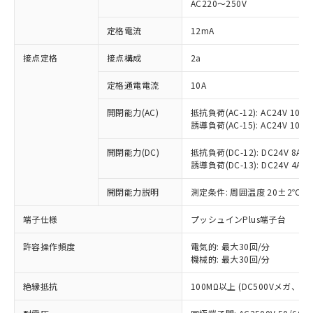
AC220～250V
対応済み：EU RoHS指令（10物質）の
非含有に対応した製品が提供可能な商品で
定格電流
12mA
す。
対応予定：EU RoHS指令（10物質）の非含
接点定格
接点構成
2a
ご利用条件
有に対応した製品に切り替える予定のある
定格通電電流
10A
商品です。
対応予定なし：EU RoHS指令（10物質）の
以下の条件をお読みいただき、同意のうえ
開閉能力(AC)
抵抗負荷(AC-12): AC24V 10A/A
非含有に非対応の商品で、対応品を出す予
誘導負荷(AC-15): AC24V 10A/AC
ご利用ください。
定はありません。
調査・確認中：EU RoHS指令（10物質）の
本サービスは、当社制御機器事業取扱
開閉能力(DC)
抵抗負荷(DC-12): DC24V 8A/DC
※1 中国RoHS○×表
非含有の対応状況を調査中または確認中の
誘導負荷(DC-13): DC24V 4A/DC
商品の当社在庫状況および標準価格
商品です。
(税抜)を提供させていただくもので
「○」：最大均質材料含有率が中国RoHSの
非該当品：ライセンス料など無形物で、有
開閉能力説明
測定条件: 周囲温度 20±2℃、
す。
基準値以下であることを示します。
害物質有無と関係のない商品です。
当社制御機器事業取扱商品の中には、
「×」：最大均質材料含有率が中国RoHSの
仕入先様の事情により、非含有部品として
端子仕様
プッシュインPlus端子台
本サービスの対象外となる商品もある
基準値を超えていることを示します。
いたものが、含有品と判明した場合などや
当社は、これら貴社製品のうち、外国
ことをご了承ください。
「－」：未確認です。当社販売部門へお問
許容操作頻度
電気的: 最大30回/分
むを得ず変更することがあります。
為替および外国貿易法に定める商品
在庫状況および標準価格照会結果は、
機械的: 最大30回/分
い合わせください。
（以下｢規制貨物等」という）を輸出
記載している更新日時点での社内デー
*EU RoHS指令（10物質）：
または国外への提供する場合は、日本
記
タに基づき作成されるものであり、閲
説明
絶縁抵抗
100MΩ以上 (DC500Vメガ、
鉛(Pb) 1000ppm以下、 水銀(Hg) 1000ppm以下、 カド
*中国RoHS10物質の基準値 (GB/T26572)：
国政府の輸出許可(または役務取引許
号
覧された時点での実際の在庫および標
ミウム(Cd) 100ppm以下、
Pb(鉛) :1000ppm、 Hg(水銀) : 1000ppm、 Cd(カドミウ
可)を取得するなどの必要な手続きを
六価クロム(Cr(Ⅵ)) 1000ppm以下、ポリ臭化ビフェニル
ム) : 100ppm、