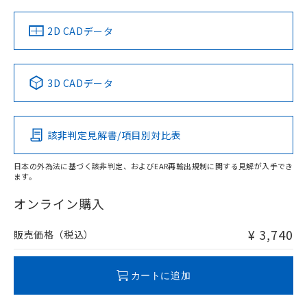
中国 RoHS
注意事項・凡例
2D CADデータ
中国 RoHS表
※1 ※2
3D CADデータ
Pb
Hg
Cd
Cr(VI)
該非判定見解書/項目別対比表
O
O
O
O
日本の外為法に基づく該非判定、およびEAR再輸出規制に関する見解が入手でき
ます。
"対応済み"や非含有の記載がされた商品であっても、流通
在庫等で未対応品が混在する可能性があります。
オンライン購入
非含有品が必要な際は、弊社営業部門もしくは販売店へお
問い合わせください。
¥ 3,740
販売価格（税込）
この製品のRoHS/REACH対応状況ページへ
カートに追加