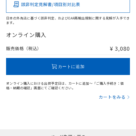
該非判定見解書/項目別対比表
O
O
O
O
日本の外為法に基づく該非判定、およびEAR再輸出規制に関する見解が入手でき
ます。
"対応済み"や非含有の記載がされた商品であっても、流通
在庫等で未対応品が混在する可能性があります。
オンライン購入
非含有品が必要な際は、弊社営業部門もしくは販売店へお
問い合わせください。
¥ 3,080
販売価格（税込）
この製品のRoHS/REACH対応状況ページへ
カートに追加
オンライン購入における出荷予定日は、カートに追加～「ご購入手続き：価
格・納期の確認」画面にてご確認ください。
カートをみる