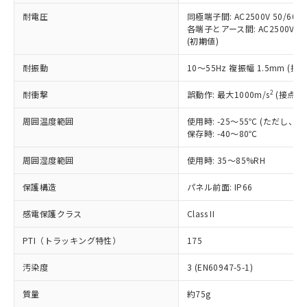
本サービスの対象外となる商品もある
基準値を超えていることを示します。
いたものが、含有品と判明した場合などや
当社は、これら貴社製品のうち、外国
耐電圧
同極端子間: AC2500V 50/60
ことをご了承ください。
「－」：未確認です。当社販売部門へお問
むを得ず変更することがあります。
各端子とアース間: AC2500V 50/
為替および外国貿易法に定める商品
在庫状況および標準価格照会結果は、
い合わせください。
(初期値)
（以下｢規制貨物等」という）を輸出
記載している更新日時点での社内デー
*EU RoHS指令（10物質）：
または国外への提供する場合は、日本
記
タに基づき作成されるものであり、閲
説明
鉛(Pb) 1000ppm以下、 水銀(Hg) 1000ppm以下、 カド
耐振動
10～55Hz 複振幅 1.5mm (接
*中国RoHS10物質の基準値 (GB/T26572)：
国政府の輸出許可(または役務取引許
号
覧された時点での実際の在庫および標
ミウム(Cd) 100ppm以下、
Pb(鉛) :1000ppm、 Hg(水銀) : 1000ppm、 Cd(カドミウ
可)を取得するなどの必要な手続きを
六価クロム(Cr(Ⅵ)) 1000ppm以下、ポリ臭化ビフェニル
ム) : 100ppm、
準価格とは異なる場合があることをご
2
耐衝撃
誤動作: 最大1000m/s
(接点開
類(PBB) 1000ppm以下、ポリ臭化ジフェニルエーテル類
Cr(Ⅵ)(六価クロム) : 1000ppm、 PBBs(ポリ臭化ビフェ
とります。
了承ください。
(PBDE) 1000ppm以下、フタル酸ビス(2-エチルヘキシ
○
一定数以上の在庫あり
ニル類) : 1000ppm、 PBDEs(ポリ臭化ジフェニルエーテ
当社は規制貨物を破棄する場合は、完
ル) (DEHP)(別名：DOP) 1000ppm以下、フタル酸ブチ
正式な納期状況および標準価格はお客
ル類) : 1000ppm、
周囲温度範囲
使用時: -25～55℃ (ただし
ルベンジル（BBP） 1000ppm以下、フタル酸ジブチル
全に破砕するなど、違法に輸出されな
DBP(フタル酸ジブチル) : 1000ppm、 DIBP(フタル酸ジ
保存時: -40～80℃
様のお取引先、またはお客様担当のオ
（DBP） 1000ppm以下、フタル酸ジイソブチル
イソブチル) : 1000ppm、 BBP(フタル酸ブチルベンジ
△
一定数には満たないが在庫あり
いよう必要な手段を講じます。
ムロン制御機器販売店・当社販売員に
(DIBP) 1000ppm以下
ル) : 1000ppm、
当社は貴社製品を、核兵器、ミサイ
但し、RoHS指令で産業用監視および制御機器に対する
周囲湿度範囲
使用時: 35～85%RH
DEHP(フタル酸ビス(2-エチルヘキシル)) : 1000ppm
ご相談ください。
適用除外項目は除く。
ル、化学兵器、生物兵器またはその他
－
在庫なし(最新の在庫状況につ
オムロン制御機器販売店や当社販売拠
フタル酸エステル類の４物質については閾値を超える意
保護構造
パネル前面: IP66
武器並びにこれらの製造装置等に一切
いては、お客様のお取引先、ま
図的な使用がないことを確認しています。
点は「
販売ネットワーク
」をご確認
※2 環境保護使用期限
使用いたしません。
たはお客様担当のオムロン制御
ください。
感電保護クラス
Class II
当社は、貴社製品を第三者に販売する
機器販売店・当社販売員にご確
在庫状況および標準価格結果を当社の
※2 対応予定月
「ｅ」：有害物質（10物質）のすべてが基
場合は、上記1、2および3の内容を当
認ください)
事前の承諾なく第三者に漏洩または開
PTI（トラッキング特性）
175
準値以下であることを示します。
該第三者に通知します。また当社は、
示しないようお願いします。
部品在庫の切り替え状況などにより、予定
「10」：通常の使用状況下において有害物
販売先および販売に係わる関係者が違
マイパーツ機能（部品リスト作成サー
空
受注生産機種、また在庫状況の
汚染度
3 (EN60947-5-1)
月が前後することがあります。
質が外部に漏えいし、環境に深刻な影響を
法に輸出するおそれがある場合は、取
ビス）をご利用いただくには、I-Web
白
情報を公開していない機種
及ぼさない年数を意味します。
り引きをいたしません。
メンバーズにご登録されている必要が
質量
約75g
「－」：未確認です。当社販売部門へお問