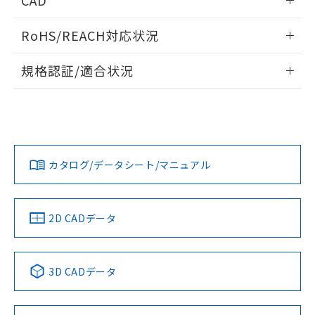
CAD
ログイン/会員登録いただくと、CADデータをダウンロー
RoHS/REACH対応状況
ドすることができます。
情報更新：2026/7/29
規格認証/適合状況
ログイン/会員登録
EU RoHS
注意事項・凡例
A30NW-2MM-TRA-G102-RDについての規格認証/適合状況に
ついては、「カスタマーサポートセンタ お客様相談室」また
は貴社担当オムロン営業員または販売店にお問い合わせくだ
対応状況
対応予定月
※1
※2
さい。
ダウンロードデータをご利用いただく前に、以下を必ずお読
みください。
カタログ/データシート/マニュアル
対応済み
ソフトウェアの使用条件
お問い合わせ
中国 RoHS
注意事項・凡例
2D CADデータ
中国 RoHS表
※1 ※2
3D CADデータ
Pb
Hg
Cd
Cr(VI)