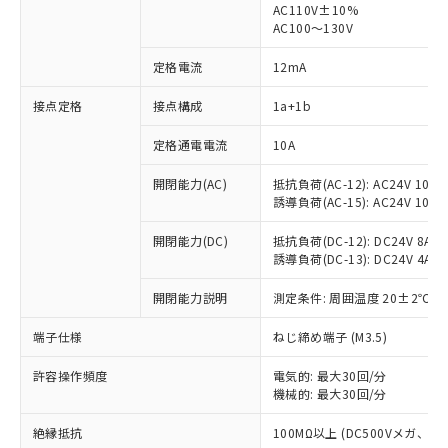
AC110V±10%
AC100～130V
定格電流
12mA
接点定格
接点構成
1a+1b
※1 対応状況
定格通電電流
10A
対応済み：EU RoHS指令（10物質）の
非含有に対応した製品が提供可能な商品で
開閉能力(AC)
抵抗負荷(AC-12): AC24V 10A/A
す。
誘導負荷(AC-15): AC24V 10A/AC
対応予定：EU RoHS指令（10物質）の非含
ご利用条件
有に対応した製品に切り替える予定のある
開閉能力(DC)
抵抗負荷(DC-12): DC24V 8A/DC
商品です。
誘導負荷(DC-13): DC24V 4A/DC
対応予定なし：EU RoHS指令（10物質）の
以下の条件をお読みいただき、同意のうえ
非含有に非対応の商品で、対応品を出す予
開閉能力説明
測定条件: 周囲温度 20±2℃、
ご利用ください。
定はありません。
端子仕様
ねじ締め端子 (M3.5)
調査・確認中：EU RoHS指令（10物質）の
本サービスは、当社制御機器事業取扱
※1 中国RoHS○×表
非含有の対応状況を調査中または確認中の
商品の当社在庫状況および標準価格
許容操作頻度
電気的: 最大30回/分
商品です。
(税抜)を提供させていただくもので
機械的: 最大30回/分
「○」：最大均質材料含有率が中国RoHSの
非該当品：ライセンス料など無形物で、有
す。
基準値以下であることを示します。
害物質有無と関係のない商品です。
絶縁抵抗
100MΩ以上 (DC500Vメガ、
当社制御機器事業取扱商品の中には、
「×」：最大均質材料含有率が中国RoHSの
仕入先様の事情により、非含有部品として