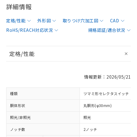
詳細情報
定格/性能
外形図
取りつけ穴加工図
CAD
RoHS/REACH対応状況
規格認証/適合状況
定格/性能
情報更新：2026/05/21
種類
ツマミ形セレクタスイッチ
胴体形状
丸胴形(φ30mm)
照光/非照光
照光
ノッチ数
2ノッチ