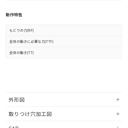
あります。
い合わせください。
お客様が当ウェブサイト上で当社にご
※3 非含有証明書ダウンロード
登録された部品リストについて、当社
動作特性
および当社の共同利用者が、当社の製
下記の非含有証明書をダウンロードするこ
品・サービスに関するお客様との取
とができます。
合意する
キャンセル
引・商談に必要な範囲で利用すること
もどりの力(RF)
をご了承ください。
EU RoHS指令（10物質）の非含有証明書
全体の動きに必要な力(TTF)
※当社の共同利用者とは、
"個人情報
51物質の非含有証明書（当社基準）
の共同利用に関して"
の「1.共同利
※本証明書は発行日時点で非含有を証明す
全体の動き(TT)
用者の範囲」に記載されている法人を
るもので、過去に遡って非含有を証明する
指します。
ものではありません。
また、RoHS指令のフタル酸エステル類４
物質の対応では、対応完了までの期間は出
荷製品に未対応品が混在することから備考
欄に対応日を記載しておりました。
既に当社にて対応品への在庫切替を完了
外形図
していることから、特段のことがない限
り、2022年1月12日より割愛しておりま
情報更新：2026/05/21
す。
取りつけ穴加工図
情報更新：2026/05/21