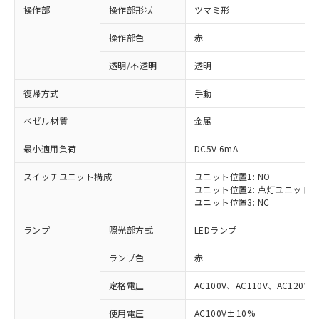
操作部
操作部形状
ツマミ形
操作部色
赤
透明/不透明
透明
復帰方式
手動
ベゼル材質
金属
最小適用負荷
DC5V 6mA
スイッチユニット構成
ユニット位置1: NO
ユニット位置2: 点灯ユニット
ユニット位置3: NC
ランプ
照光部方式
LEDランプ
ランプ色
赤
定格電圧
AC100V、AC110V、AC120V
使用電圧
AC100V±10%