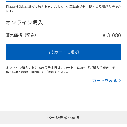
日本の外為法に基づく該非判定、およびEAR再輸出規制に関する見解が入手でき
ます。
"対応済み"や非含有の記載がされた商品であっても、流通
在庫等で未対応品が混在する可能性があります。
オンライン購入
非含有品が必要な際は、弊社営業部門もしくは販売店へお
問い合わせください。
¥ 3,080
販売価格（税込）
この製品のRoHS/REACH対応状況ページへ
カートに追加
オンライン購入における出荷予定日は、カートに追加～「ご購入手続き：価
格・納期の確認」画面にてご確認ください。
カートをみる
ページ先頭へ戻る