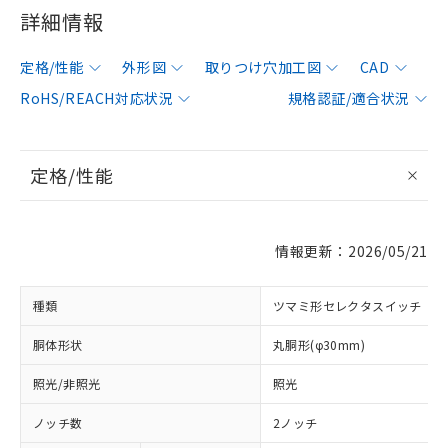
詳細情報
定格/性能
外形図
取りつけ穴加工図
CAD
RoHS/REACH対応状況
規格認証/適合状況
定格/性能
情報更新：2026/05/21
種類
ツマミ形セレクタスイッチ
胴体形状
丸胴形(φ30mm)
照光/非照光
照光
ノッチ数
2ノッチ