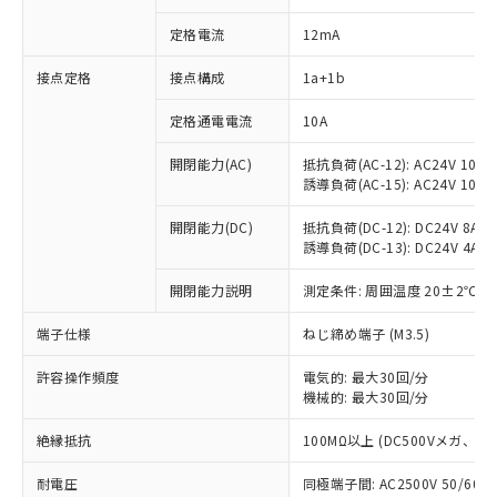
定格電流
12mA
接点定格
接点構成
1a+1b
※1 対応状況
定格通電電流
10A
対応済み：EU RoHS指令（10物質）の
開閉能力(AC)
抵抗負荷(AC-12): AC24V 10A/A
非含有に対応した製品が提供可能な商品で
誘導負荷(AC-15): AC24V 10A/AC
す。
対応予定：EU RoHS指令（10物質）の非含
開閉能力(DC)
抵抗負荷(DC-12): DC24V 8A/DC
ご利用条件
有に対応した製品に切り替える予定のある
誘導負荷(DC-13): DC24V 4A/DC
商品です。
対応予定なし：EU RoHS指令（10物質）の
開閉能力説明
測定条件: 周囲温度 20±2℃、
以下の条件をお読みいただき、同意のうえ
非含有に非対応の商品で、対応品を出す予
ご利用ください。
定はありません。
端子仕様
ねじ締め端子 (M3.5)
調査・確認中：EU RoHS指令（10物質）の
本サービスは、当社制御機器事業取扱
※1 中国RoHS○×表
許容操作頻度
電気的: 最大30回/分
非含有の対応状況を調査中または確認中の
商品の当社在庫状況および標準価格
機械的: 最大30回/分
商品です。
(税抜)を提供させていただくもので
「○」：最大均質材料含有率が中国RoHSの
非該当品：ライセンス料など無形物で、有
す。
絶縁抵抗
100MΩ以上 (DC500Vメガ、
基準値以下であることを示します。
害物質有無と関係のない商品です。
当社制御機器事業取扱商品の中には、
「×」：最大均質材料含有率が中国RoHSの
仕入先様の事情により、非含有部品として
耐電圧
同極端子間: AC2500V 50/60
本サービスの対象外となる商品もある
基準値を超えていることを示します。