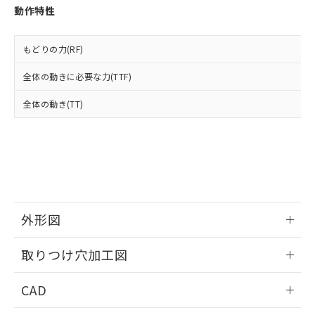
お客様が当ウェブサイト上で当社にご
動作特性
※3 非含有証明書ダウンロード
登録された部品リストについて、当社
および当社の共同利用者が、当社の製
下記の非含有証明書をダウンロードするこ
品・サービスに関するお客様との取
もどりの力(RF)
とができます。
合意する
キャンセル
引・商談に必要な範囲で利用すること
をご了承ください。
全体の動きに必要な力(TTF)
EU RoHS指令（10物質）の非含有証明書
※当社の共同利用者とは、
"個人情報
51物質の非含有証明書（当社基準）
全体の動き(TT)
の共同利用に関して"
の「1.共同利
※本証明書は発行日時点で非含有を証明す
用者の範囲」に記載されている法人を
るもので、過去に遡って非含有を証明する
指します。
ものではありません。
また、RoHS指令のフタル酸エステル類４
物質の対応では、対応完了までの期間は出
荷製品に未対応品が混在することから備考
欄に対応日を記載しておりました。
外形図
既に当社にて対応品への在庫切替を完了
していることから、特段のことがない限
情報更新：2026/05/21
り、2022年1月12日より割愛しておりま
取りつけ穴加工図
す。
情報更新：2026/05/21
CAD