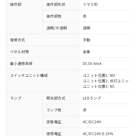
操作部
操作部形状
ツマミ形
操作部色
赤
透明/不透明
透明
復帰方式
手動
ベゼル材質
金属
最小適用負荷
DC5V 6mA
スイッチユニット構成
ユニット位置1: NO
ユニット位置2: 点灯ユニット
ユニット位置3: NC
ランプ
照光部方式
LEDランプ
ランプ色
赤
定格電圧
AC/DC24V
使用電圧
AC/DC24V±10%