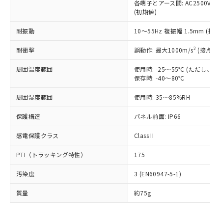
いたものが、含有品と判明した場合などや
当社は、これら貴社製品のうち、外国
各端子とアース間: AC2500V 50/
ことをご了承ください。
「－」：未確認です。当社販売部門へお問
むを得ず変更することがあります。
(初期値)
為替および外国貿易法に定める商品
在庫状況および標準価格照会結果は、
い合わせください。
（以下｢規制貨物等」という）を輸出
記載している更新日時点での社内デー
耐振動
10～55Hz 複振幅 1.5mm (接
*EU RoHS指令（10物質）：
または国外への提供する場合は、日本
記
タに基づき作成されるものであり、閲
説明
鉛(Pb) 1000ppm以下、 水銀(Hg) 1000ppm以下、 カド
*中国RoHS10物質の基準値 (GB/T26572)：
国政府の輸出許可(または役務取引許
号
覧された時点での実際の在庫および標
ミウム(Cd) 100ppm以下、
Pb(鉛) :1000ppm、 Hg(水銀) : 1000ppm、 Cd(カドミウ
2
耐衝撃
誤動作: 最大1000m/s
(接点開
可)を取得するなどの必要な手続きを
六価クロム(Cr(Ⅵ)) 1000ppm以下、ポリ臭化ビフェニル
ム) : 100ppm、
準価格とは異なる場合があることをご
類(PBB) 1000ppm以下、ポリ臭化ジフェニルエーテル類
Cr(Ⅵ)(六価クロム) : 1000ppm、 PBBs(ポリ臭化ビフェ
とります。
了承ください。
(PBDE) 1000ppm以下、フタル酸ビス(2-エチルヘキシ
周囲温度範囲
使用時: -25～55℃ (ただし
○
一定数以上の在庫あり
ニル類) : 1000ppm、 PBDEs(ポリ臭化ジフェニルエーテ
当社は規制貨物を破棄する場合は、完
ル) (DEHP)(別名：DOP) 1000ppm以下、フタル酸ブチ
正式な納期状況および標準価格はお客
ル類) : 1000ppm、
保存時: -40～80℃
ルベンジル（BBP） 1000ppm以下、フタル酸ジブチル
全に破砕するなど、違法に輸出されな
DBP(フタル酸ジブチル) : 1000ppm、 DIBP(フタル酸ジ
様のお取引先、またはお客様担当のオ
（DBP） 1000ppm以下、フタル酸ジイソブチル
イソブチル) : 1000ppm、 BBP(フタル酸ブチルベンジ
△
一定数には満たないが在庫あり
いよう必要な手段を講じます。
周囲湿度範囲
使用時: 35～85%RH
ムロン制御機器販売店・当社販売員に
(DIBP) 1000ppm以下
ル) : 1000ppm、
当社は貴社製品を、核兵器、ミサイ
但し、RoHS指令で産業用監視および制御機器に対する
DEHP(フタル酸ビス(2-エチルヘキシル)) : 1000ppm
ご相談ください。
適用除外項目は除く。
ル、化学兵器、生物兵器またはその他
保護構造
パネル前面: IP66
－
在庫なし(最新の在庫状況につ
オムロン制御機器販売店や当社販売拠
フタル酸エステル類の４物質については閾値を超える意
武器並びにこれらの製造装置等に一切
いては、お客様のお取引先、ま
図的な使用がないことを確認しています。
点は「
販売ネットワーク
」をご確認
※2 環境保護使用期限
感電保護クラス
Class II
使用いたしません。
たはお客様担当のオムロン制御
ください。
当社は、貴社製品を第三者に販売する
機器販売店・当社販売員にご確
在庫状況および標準価格結果を当社の
※2 対応予定月
PTI（トラッキング特性）
175
「ｅ」：有害物質（10物質）のすべてが基
場合は、上記1、2および3の内容を当
認ください)
事前の承諾なく第三者に漏洩または開
準値以下であることを示します。
該第三者に通知します。また当社は、
示しないようお願いします。
汚染度
3 (EN60947-5-1)
部品在庫の切り替え状況などにより、予定
「10」：通常の使用状況下において有害物
販売先および販売に係わる関係者が違
マイパーツ機能（部品リスト作成サー
空
受注生産機種、また在庫状況の
月が前後することがあります。
質が外部に漏えいし、環境に深刻な影響を
法に輸出するおそれがある場合は、取
ビス）をご利用いただくには、I-Web
白
情報を公開していない機種
質量
約75g
及ぼさない年数を意味します。
り引きをいたしません。
メンバーズにご登録されている必要が
「－」：未確認です。当社販売部門へお問
あります。
い合わせください。