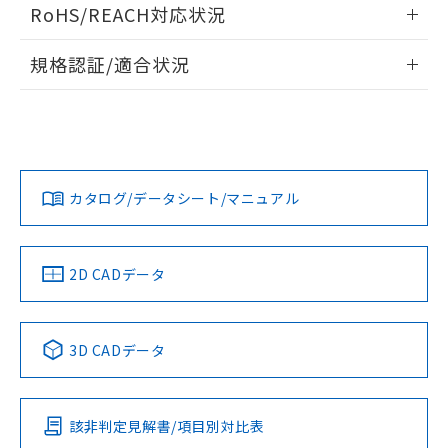
ログイン/会員登録いただくと、CADデータをダウンロー
RoHS/REACH対応状況
ドすることができます。
情報更新：2026/7/29
規格認証/適合状況
ログイン/会員登録
EU RoHS
注意事項・凡例
A30NW-2MM-TRA-G102-RCについての規格認証/適合状況に
ついては、「カスタマーサポートセンタ お客様相談室」また
は貴社担当オムロン営業員または販売店にお問い合わせくだ
対応状況
対応予定月
※1
※2
さい。
ダウンロードデータをご利用いただく前に、以下を必ずお読
みください。
カタログ/データシート/マニュアル
対応済み
ソフトウェアの使用条件
お問い合わせ
中国 RoHS
注意事項・凡例
2D CADデータ
中国 RoHS表
※1 ※2
3D CADデータ
Pb
Hg
Cd
Cr(VI)
該非判定見解書/項目別対比表
X
O
O
O