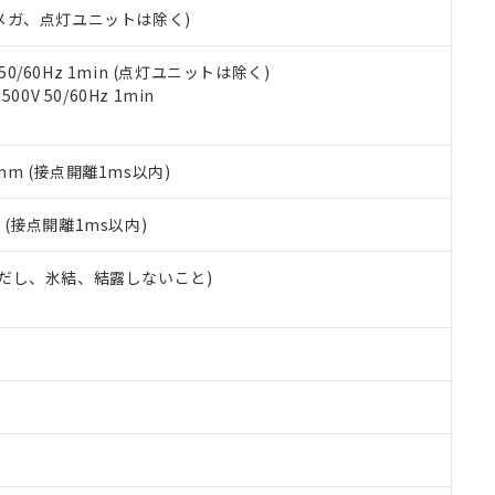
令のフタル酸エステル類４物質の対応では、対応完了までの期間は出
00Vメガ、点灯ユニットは除く)
備考欄に対応日を記載しておりました。
品への在庫切替を完了していることから、特段のことがない限り、20
 50/60Hz 1min (点灯ユニットは除く)
す。
0V 50/60Hz 1min
5mm (接点開離1ms以内)
2
(接点開離1ms以内)
 (ただし、氷結、結露しないこと)