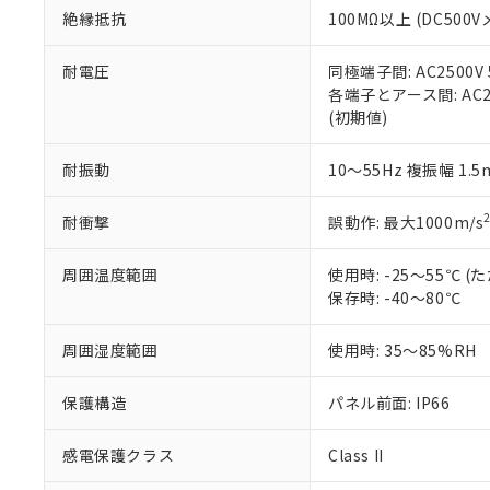
また、RoHS指
絶縁抵抗
100MΩ以上 (DC5
混在することから
既に当社にて対応
耐電圧
同極端子間: AC2500V
り割愛しておりま
各端子とアース間: AC250
(初期値)
耐振動
10～55Hz 複振幅 1.
耐衝撃
誤動作: 最大1000m/s
周囲温度範囲
使用時: -25～55℃
保存時: -40～80℃
周囲湿度範囲
使用時: 35～85%RH
保護構造
パネル前面: IP66
感電保護クラス
Class II