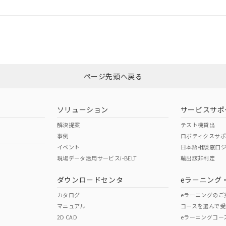
ログイン/会員登録
適合状況については、「カスタマーサポートセンタ お客様相談室」または貴
みください。
非含有証明書
※3
ページ先頭へ戻る
ダウンロードはこちら
ソリューション
サービスサポ
解決提案
テスト機貸出
事例
ロボティクスサ
イベント
日本語相談窓口
現場データ活用サービスi-BELT
輸出該非判定
I)
PBBs
PBDEs
DBP
ダウンロードセンタ
eラーニング
カタログ
eラーニングのご
マニュアル
コースを選んで受
O
O
O
2D CAD
eラーニングコー