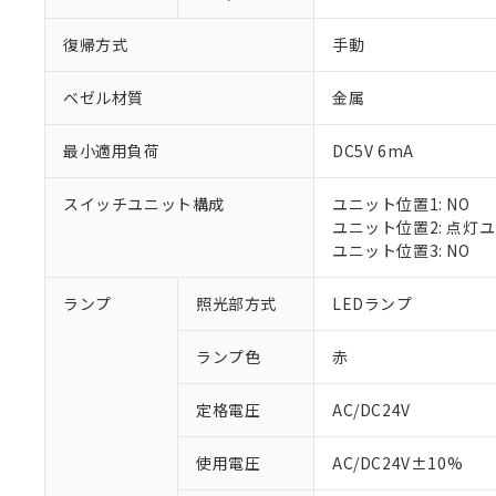
復帰方式
手動
ベゼル材質
金属
最小適用負荷
DC5V 6mA
スイッチユニット構成
ユニット位置1: NO
ユニット位置2: 点灯
ユニット位置3: NO
※1 対応状況
ランプ
照光部方式
LEDランプ
対応済み：EU
ランプ色
赤
対応予定：EU R
対応予定なし：EU
定格電圧
AC/DC24V
調査・確認中：EU
ご利用条件
非該当品：ライセ
※1 中国RoHS
使用電圧
AC/DC24V±10%
仕入先様の事情に
があります。
以下の条件をお読