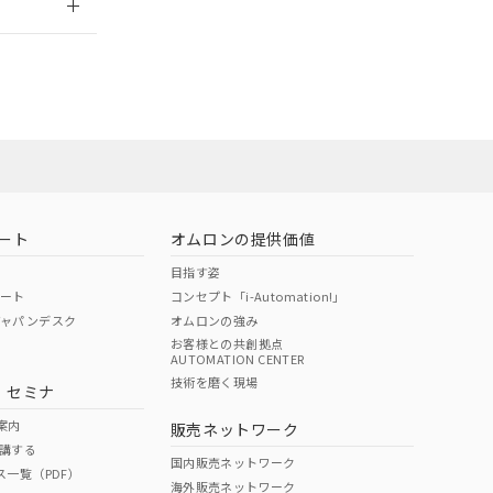
社担当オムロン
お問い合わせ
ート
オムロンの提供価値
目指す姿
ポート
コンセプト「i-Automation!」
ジャパンデスク
オムロンの強み
お客様との共創拠点
AUTOMATION CENTER
DIBP
BBP
DEHP
環境保護
技術を磨く現場
・セミナ
使用期限
案内
販売ネットワーク
講する
O
O
O
10
国内販売ネットワーク
ス一覧（PDF）
海外販売ネットワーク