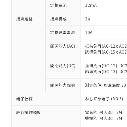
「○」：最大均質
定格電流
12mA
「×」：最大均質
本サービスは
当社は、これ
*EU RoHS指令（10物
「－」：未確認で
鉛(Pb) 1000ppm以下、
くものです。
う）を輸出ま
接点定格
接点構成
2a
記
説明
六価クロム(Cr(Ⅵ)) 1
当社制御機器
などの必要な
フタル酸ビス(2-エチルヘ
号
*中国RoHS10物質の基準値 
ル（DBP） 1000ppm
在庫状況およ
当社は規制貨
Pb(鉛) :1000ppm、 Hg
定格通電電流
10A
但し、RoHS指令で産
のであり、閲
ます。
Cr(Ⅵ)(六価クロム) : 
フタル酸エステル類の４
○
一定数以
DBP(フタル酸ジブチル) :
い。
当社は貴社製
DEHP(フタル酸ビス(2-エ
開閉能力(AC)
抵抗負荷(AC-12): AC24
正式な納期状
置等に一切使
誘導負荷(AC-15): AC24V
当社販売員に
※2 対応予定月
△
一定数に
当社は、貴社
オムロン制御
また当社は、
※2 環境保護使
在庫状況およ
部品在庫の切り替
たしません。
開閉能力(DC)
抵抗負荷(DC-12): DC24
－
在庫なし
す。
誘導負荷(DC-13): DC24
「ｅ」：有害物質
機器販売
マイパーツ機
「10」：通常の
ている必要が
味します。
開閉能力説明
測定条件: 周囲温度 2
空
受注生産
お客様が当ウ
※3 非含有証明
「－」：未確認で
白
が、当社の製
端子仕様
ねじ締め端子 (M3.5)
さい。
下記の非含有証明
※当社の共同
いる法人を指
許容操作頻度
電気的: 最大30回/分
EU RoHS指令（
機械的: 最大30回/分
51物質の非含有証
※本証明書は発行