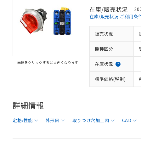
在庫/販売状況
20
在庫/販売状況 ご利用条
販売状況
機種区分
画像をクリックすると大きくなります
在庫状況
標準価格(税別)
詳細情報
定格/性能
外形図
取りつけ穴加工図
CAD