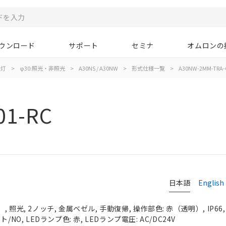
ウンロード
サポート
セミナ
オムロンの
示灯
>
φ30:照光・非照光
>
A30NS / A30NW
>
形式仕様一覧
>
A30NW-2MM-TRA-
01-RC
日本語
English
 照光, 2ノッチ, 金属ベゼル, 手動復帰, 操作部色: 赤（透明）, IP66
NO, LEDランプ色: 赤, LEDランプ電圧: AC/DC24V