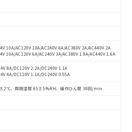
材料含有率が中国RoHSの基準値以下であることを示します。
材料含有率が中国RoHSの基準値を超えていることを示します。
、当社制御機器事業取扱商品の当社在庫状況および標準価格(税抜)
ら貴社製品のうち、外国為替および外国貿易法に定める商品（以下｢
質）：
す。当社販売部門へお問い合わせください。
 水銀(Hg) 1000ppm以下、 カドミウム(Cd) 100ppm以下、
たは国外への提供する場合は、日本国政府の輸出許可(または役務取
000ppm以下、ポリ臭化ビフェニル類(PBB) 1000ppm以下、ポリ臭化ジフェニルエーテル類(P
事業取扱商品の中には、本サービスの対象外となる商品もあること
手続きをとります。
キシル) (DEHP)(別名：DOP) 1000ppm以下、フタル酸ブチルベンジル（BBP） 100
(GB/T26572)：
以下、フタル酸ジイソブチル (DIBP) 1000ppm以下
び標準価格照会結果は、記載している更新日時点での社内データに
物を破棄する場合は、完全に破砕するなど、違法に輸出されないよ
(水銀) : 1000ppm、 Cd(カドミウム) : 100ppm、
業用監視および制御機器に対する適用除外項目は除く。
覧された時点での実際の在庫および標準価格とは異なる場合がある
1000ppm、 PBBs(ポリ臭化ビフェニル類) : 1000ppm、 PBDEs(ポリ臭化ジフェニルエーテル類
物質については閾値を超える意図的な使用がないことを確認しています。
上の在庫あり
 1000ppm、 DIBP(フタル酸ジイソブチル) : 1000ppm、 BBP(フタル酸ブチルベンジル) :
品を、核兵器、ミサイル、化学兵器、生物兵器またはその他武器並
チルヘキシル)) : 1000ppm
V 10A/AC120V 10A/AC240V 6A/AC380V 2A/AC440V 2A
況および標準価格はお客様のお取引先、またはお客様担当のオムロ
用いたしません。
 10A/AC120V 6A/AC240V 3A/AC380V 1.9A/AC440V 1.6A
ご相談ください。
は満たないが在庫あり
製品を第三者に販売する場合は、上記1、2および3の内容を当該第
機器販売店や当社販売拠点は「
販売ネットワーク
」をご確認くだ
販売先および販売に係わる関係者が違法に輸出するおそれがある場
用期限
び標準価格結果を当社の事前の承諾なく第三者に漏洩または開示し
え状況などにより、予定月が前後することがあります。
V 8A/DC120V 2.2A/DC240V 1.1A
(最新の在庫状況については、お客様のお取引先、またはお客様担当
V 4A/DC120V 1.1A/DC240V 0.55A
（10物質）のすべてが基準値以下であることを示します。
店・当社販売員にご確認ください)
能（部品リスト作成サービス）をご利用いただくには、I-Webメン
使用状況下において有害物質が外部に漏えいし、環境に深刻な影響を
あります。
0±2℃、周囲湿度 65±5%RH、操作ひん度 30回/min
機種、また在庫状況の情報を公開していない機種
ェブサイト上で当社にご登録された部品リストについて、当社およ
書ダウンロード
す。当社販売部門へお問い合わせください。
品・サービスに関するお客様との取引・商談に必要な範囲で利用す
合意する
キャンセル
書をダウンロードすることができます。
利用者とは、
"個人情報の共同利用に関して"
の「1.共同利用者の
します。
10物質）の非含有証明書
明書（当社基準）
日時点で非含有を証明するもので、過去に遡って非含有を証明するも