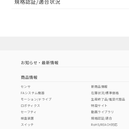
規格認証/適合状況
EU RoHS
注意事項・凡例
A30NW-2MM-TRA-G101-RCについての規格認証/
営業員または販売店にお問い合わせください。
ダウンロードデータをご利用いただく前に、以下を必ずお読
対応状況
対応予定月
※1
※2
ソフトウェアの使用条件
対応済み
お知らせ・最新情報
中国 RoHS
注意事項・凡例
商品情報
中国 RoHS表
※1 ※2
センサ
新商品情報
FAシステム機器
在庫状況/標準価格
Pb
Hg
Cd
Cr(V
モーション/ドライブ
生産終了品/推奨代替品
ロボティクス
特設サイト
セーフティ
動画ライブラリ
検査装置
規格認証/適合
X
O
O
O
スイッチ
RoHS/REACH対応