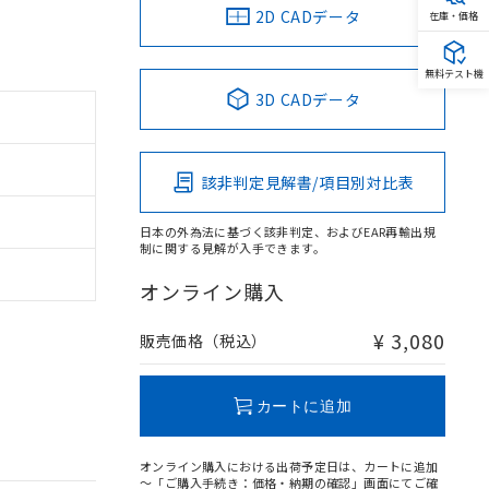
2D CADデータ
在庫・価格
無料テスト機
3D CADデータ
該非判定見解書/項目別対比表
日本の外為法に基づく該非判定、およびEAR再輸出規
制に関する見解が入手できます。
オンライン購入
¥ 3,080
販売価格（税込）
カートに追加
オンライン購入における出荷予定日は、カートに追加
～「ご購入手続き：価格・納期の確認」画面にてご確