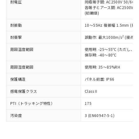
準価格とは異なる場合があることをご
耐電圧
同極端子間: AC2500V 50/60
類(PBB) 1000ppm以下、ポリ臭化ジフェニルエーテル類
Cr(Ⅵ)(六価クロム) : 1000ppm、 PBBs(ポリ臭化ビフェ
とります。
了承ください。
各端子とアース間: AC2500V 50/
(PBDE) 1000ppm以下、フタル酸ビス(2-エチルヘキシ
○
一定数以上の在庫あり
ニル類) : 1000ppm、 PBDEs(ポリ臭化ジフェニルエーテ
当社は規制貨物を破棄する場合は、完
(初期値)
ル) (DEHP)(別名：DOP) 1000ppm以下、フタル酸ブチ
正式な納期状況および標準価格はお客
ル類) : 1000ppm、
ルベンジル（BBP） 1000ppm以下、フタル酸ジブチル
全に破砕するなど、違法に輸出されな
DBP(フタル酸ジブチル) : 1000ppm、 DIBP(フタル酸ジ
様のお取引先、またはお客様担当のオ
（DBP） 1000ppm以下、フタル酸ジイソブチル
イソブチル) : 1000ppm、 BBP(フタル酸ブチルベンジ
△
一定数には満たないが在庫あり
いよう必要な手段を講じます。
耐振動
10～55Hz 複振幅 1.5mm (接
ムロン制御機器販売店・当社販売員に
(DIBP) 1000ppm以下
ル) : 1000ppm、
当社は貴社製品を、核兵器、ミサイ
但し、RoHS指令で産業用監視および制御機器に対する
DEHP(フタル酸ビス(2-エチルヘキシル)) : 1000ppm
ご相談ください。
適用除外項目は除く。
2
耐衝撃
誤動作: 最大1000m/s
(接点開
ル、化学兵器、生物兵器またはその他
－
在庫なし(最新の在庫状況につ
オムロン制御機器販売店や当社販売拠
フタル酸エステル類の４物質については閾値を超える意
武器並びにこれらの製造装置等に一切
いては、お客様のお取引先、ま
図的な使用がないことを確認しています。
点は「
販売ネットワーク
」をご確認
周囲温度範囲
使用時: -25～55℃ (ただし
※2 環境保護使用期限
使用いたしません。
たはお客様担当のオムロン制御
ください。
保存時: -40～80℃
当社は、貴社製品を第三者に販売する
機器販売店・当社販売員にご確
在庫状況および標準価格結果を当社の
※2 対応予定月
「ｅ」：有害物質（10物質）のすべてが基
場合は、上記1、2および3の内容を当
認ください)
事前の承諾なく第三者に漏洩または開
周囲湿度範囲
使用時: 35～85%RH
準値以下であることを示します。
該第三者に通知します。また当社は、
示しないようお願いします。
部品在庫の切り替え状況などにより、予定
「10」：通常の使用状況下において有害物
販売先および販売に係わる関係者が違
マイパーツ機能（部品リスト作成サー
保護構造
パネル前面: IP66
空
受注生産機種、また在庫状況の
月が前後することがあります。
質が外部に漏えいし、環境に深刻な影響を
法に輸出するおそれがある場合は、取
ビス）をご利用いただくには、I-Web
白
情報を公開していない機種
及ぼさない年数を意味します。
り引きをいたしません。
感電保護クラス
Class II
メンバーズにご登録されている必要が
「－」：未確認です。当社販売部門へお問
あります。
い合わせください。
PTI（トラッキング特性）
175
お客様が当ウェブサイト上で当社にご
※3 非含有証明書ダウンロード
登録された部品リストについて、当社
汚染度
3 (EN60947-5-1)
および当社の共同利用者が、当社の製
下記の非含有証明書をダウンロードするこ
品・サービスに関するお客様との取
とができます。
合意する
キャンセル
引・商談に必要な範囲で利用すること
をご了承ください。