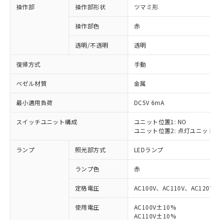
操作部
操作部形状
ツマミ形
操作部色
赤
透明/不透明
透明
復帰方式
手動
ベゼル材質
金属
最小適用負荷
DC5V 6mA
スイッチユニット構成
ユニット位置1: NO
ユニット位置2: 点灯ユニット
ランプ
照光部方式
LEDランプ
ランプ色
赤
定格電圧
AC100V、AC110V、AC120V
使用電圧
AC100V±10%
※1 対応状況
AC110V±10%