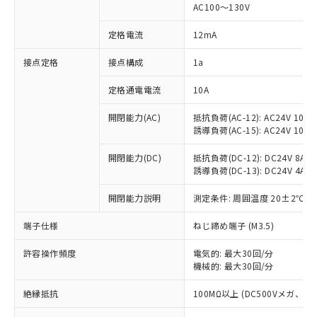
AC100～130V
対応済み：EU RoHS指令（10物質）の
非含有に対応した製品が提供可能な商品で
定格電流
12mA
す。
対応予定：EU RoHS指令（10物質）の非含
接点定格
接点構成
1a
ご利用条件
有に対応した製品に切り替える予定のある
商品です。
定格通電電流
10A
対応予定なし：EU RoHS指令（10物質）の
以下の条件をお読みいただき、同意のうえ
開閉能力(AC)
抵抗負荷(AC-12): AC24V 10A/A
非含有に非対応の商品で、対応品を出す予
ご利用ください。
誘導負荷(AC-15): AC24V 10A/AC
定はありません。
調査・確認中：EU RoHS指令（10物質）の
本サービスは、当社制御機器事業取扱
開閉能力(DC)
抵抗負荷(DC-12): DC24V 8A/DC
※1 中国RoHS○×表
非含有の対応状況を調査中または確認中の
商品の当社在庫状況および標準価格
誘導負荷(DC-13): DC24V 4A/DC
商品です。
(税抜)を提供させていただくもので
「○」：最大均質材料含有率が中国RoHSの
非該当品：ライセンス料など無形物で、有
開閉能力説明
測定条件: 周囲温度 20±2℃、
す。
基準値以下であることを示します。
害物質有無と関係のない商品です。
当社制御機器事業取扱商品の中には、
「×」：最大均質材料含有率が中国RoHSの
仕入先様の事情により、非含有部品として
端子仕様
ねじ締め端子 (M3.5)
本サービスの対象外となる商品もある
基準値を超えていることを示します。
いたものが、含有品と判明した場合などや
当社は、これら貴社製品のうち、外国
ことをご了承ください。
「－」：未確認です。当社販売部門へお問
むを得ず変更することがあります。
許容操作頻度
電気的: 最大30回/分
為替および外国貿易法に定める商品
在庫状況および標準価格照会結果は、
い合わせください。
機械的: 最大30回/分
（以下｢規制貨物等」という）を輸出
記載している更新日時点での社内デー
*EU RoHS指令（10物質）：
または国外への提供する場合は、日本
記
タに基づき作成されるものであり、閲
説明
絶縁抵抗
100MΩ以上 (DC500Vメガ、
鉛(Pb) 1000ppm以下、 水銀(Hg) 1000ppm以下、 カド
*中国RoHS10物質の基準値 (GB/T26572)：
国政府の輸出許可(または役務取引許
号
覧された時点での実際の在庫および標
ミウム(Cd) 100ppm以下、
Pb(鉛) :1000ppm、 Hg(水銀) : 1000ppm、 Cd(カドミウ
可)を取得するなどの必要な手続きを
六価クロム(Cr(Ⅵ)) 1000ppm以下、ポリ臭化ビフェニル
ム) : 100ppm、