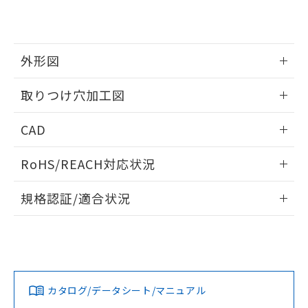
EU RoHS指令（10物質）の非含有証明書
※当社の共同利用者とは、
"個人情報
51物質の非含有証明書（当社基準）
の共同利用に関して"
の「1.共同利
※本証明書は発行日時点で非含有を証明す
用者の範囲」に記載されている法人を
るもので、過去に遡って非含有を証明する
指します。
外形図
ものではありません。
また、RoHS指令のフタル酸エステル類４
情報更新：2026/05/21
取りつけ穴加工図
物質の対応では、対応完了までの期間は出
荷製品に未対応品が混在することから備考
情報更新：2026/05/21
欄に対応日を記載しておりました。
CAD
既に当社にて対応品への在庫切替を完了
していることから、特段のことがない限
ログイン/会員登録いただくと、CADデータをダウンロー
RoHS/REACH対応状況
り、2022年1月12日より割愛しておりま
ドすることができます。
す。
情報更新：2026/7/29
規格認証/適合状況
ログイン/会員登録
EU RoHS
注意事項・凡例
A30NW-2MM-TRA-G100-RDについての規格認証/適合状況に
ついては、「カスタマーサポートセンタ お客様相談室」また
は貴社担当オムロン営業員または販売店にお問い合わせくだ
対応状況
対応予定月
※1
※2
さい。
ダウンロードデータをご利用いただく前に、以下を必ずお読
みください。
カタログ/データシート/マニュアル
対応済み
ソフトウェアの使用条件
お問い合わせ