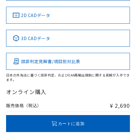
中国 RoHS
注意事項・凡例
2D CADデータ
中国 RoHS表
※1 ※2
3D CADデータ
Pb
Hg
Cd
Cr(VI)
該非判定見解書/項目別対比表
O
O
O
O
日本の外為法に基づく該非判定、およびEAR再輸出規制に関する見解が入手でき
ます。
"対応済み"や非含有の記載がされた商品であっても、流通
在庫等で未対応品が混在する可能性があります。
オンライン購入
非含有品が必要な際は、弊社営業部門もしくは販売店へお
問い合わせください。
¥ 2,690
販売価格（税込）
この製品のRoHS/REACH対応状況ページへ
カートに追加