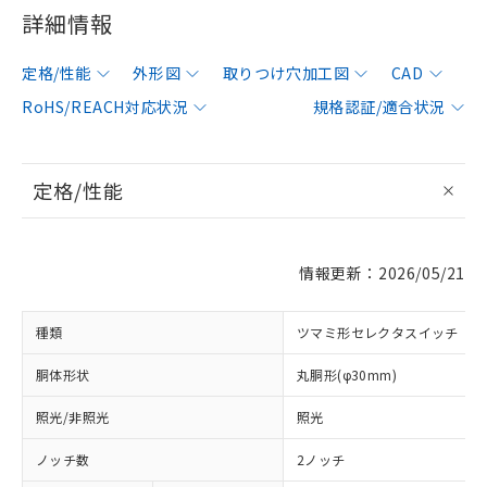
詳細情報
定格/性能
外形図
取りつけ穴加工図
CAD
RoHS/REACH対応状況
規格認証/適合状況
定格/性能
情報更新：2026/05/21
種類
ツマミ形セレクタスイッチ
胴体形状
丸胴形(φ30mm)
照光/非照光
照光
ノッチ数
2ノッチ