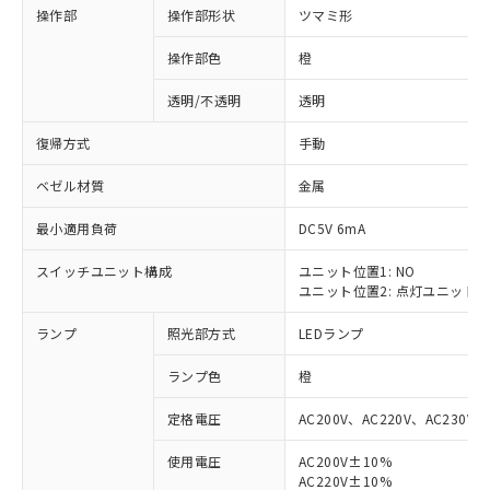
操作部
操作部形状
ツマミ形
操作部色
橙
透明/不透明
透明
復帰方式
手動
ベゼル材質
金属
最小適用負荷
DC5V 6mA
スイッチユニット構成
ユニット位置1: NO
ユニット位置2: 点灯ユニット
ランプ
照光部方式
LEDランプ
ランプ色
橙
定格電圧
AC200V、AC220V、AC230V、
使用電圧
AC200V±10%
※1 対応状況
AC220V±10%