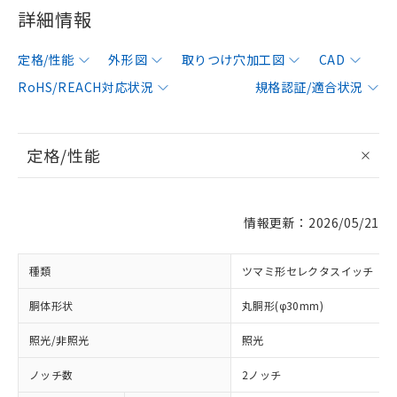
詳細情報
定格/性能
外形図
取りつけ穴加工図
CAD
RoHS/REACH対応状況
規格認証/適合状況
定格/性能
情報更新：2026/05/21
種類
ツマミ形セレクタスイッチ
胴体形状
丸胴形(φ30mm)
照光/非照光
照光
ノッチ数
2ノッチ