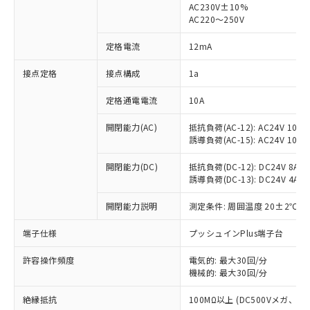
AC230V±10%
AC220～250V
対応済み：EU RoHS指令（10物質）の
非含有に対応した製品が提供可能な商品で
定格電流
12mA
す。
対応予定：EU RoHS指令（10物質）の非含
接点定格
接点構成
1a
ご利用条件
有に対応した製品に切り替える予定のある
商品です。
定格通電電流
10A
対応予定なし：EU RoHS指令（10物質）の
以下の条件をお読みいただき、同意のうえ
非含有に非対応の商品で、対応品を出す予
開閉能力(AC)
抵抗負荷(AC-12): AC24V 10A/A
ご利用ください。
定はありません。
誘導負荷(AC-15): AC24V 10A/AC
調査・確認中：EU RoHS指令（10物質）の
本サービスは、当社制御機器事業取扱
※1 中国RoHS○×表
非含有の対応状況を調査中または確認中の
開閉能力(DC)
抵抗負荷(DC-12): DC24V 8A/DC
商品の当社在庫状況および標準価格
誘導負荷(DC-13): DC24V 4A/DC
商品です。
(税抜)を提供させていただくもので
「○」：最大均質材料含有率が中国RoHSの
非該当品：ライセンス料など無形物で、有
す。
開閉能力説明
測定条件: 周囲温度 20±2℃、
基準値以下であることを示します。
害物質有無と関係のない商品です。
当社制御機器事業取扱商品の中には、
「×」：最大均質材料含有率が中国RoHSの
仕入先様の事情により、非含有部品として
本サービスの対象外となる商品もある
端子仕様
プッシュインPlus端子台
基準値を超えていることを示します。
いたものが、含有品と判明した場合などや
当社は、これら貴社製品のうち、外国
ことをご了承ください。
「－」：未確認です。当社販売部門へお問
むを得ず変更することがあります。
為替および外国貿易法に定める商品
在庫状況および標準価格照会結果は、
許容操作頻度
電気的: 最大30回/分
い合わせください。
（以下｢規制貨物等」という）を輸出
機械的: 最大30回/分
記載している更新日時点での社内デー
*EU RoHS指令（10物質）：
または国外への提供する場合は、日本
記
タに基づき作成されるものであり、閲
説明
鉛(Pb) 1000ppm以下、 水銀(Hg) 1000ppm以下、 カド
*中国RoHS10物質の基準値 (GB/T26572)：
国政府の輸出許可(または役務取引許
絶縁抵抗
100MΩ以上 (DC500Vメガ、
号
覧された時点での実際の在庫および標
ミウム(Cd) 100ppm以下、
Pb(鉛) :1000ppm、 Hg(水銀) : 1000ppm、 Cd(カドミウ