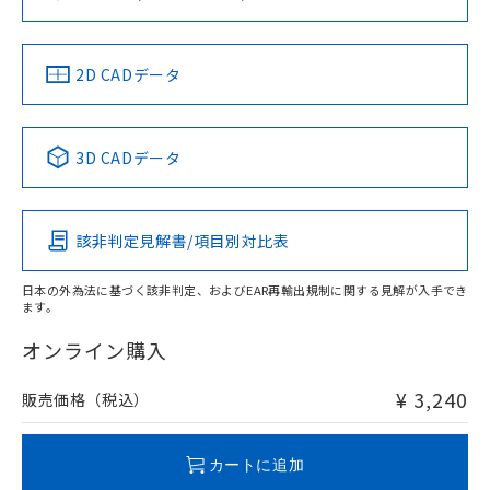
ソフトウェアの使用条件
お問い合わせ
中国 RoHS
注意事項・凡例
2D CADデータ
中国 RoHS表
※1 ※2
3D CADデータ
Pb
Hg
Cd
Cr(VI)
該非判定見解書/項目別対比表
O
O
O
O
日本の外為法に基づく該非判定、およびEAR再輸出規制に関する見解が入手でき
ます。
"対応済み"や非含有の記載がされた商品であっても、流通
在庫等で未対応品が混在する可能性があります。
オンライン購入
非含有品が必要な際は、弊社営業部門もしくは販売店へお
問い合わせください。
¥ 3,240
販売価格（税込）
この製品のRoHS/REACH対応状況ページへ
カートに追加