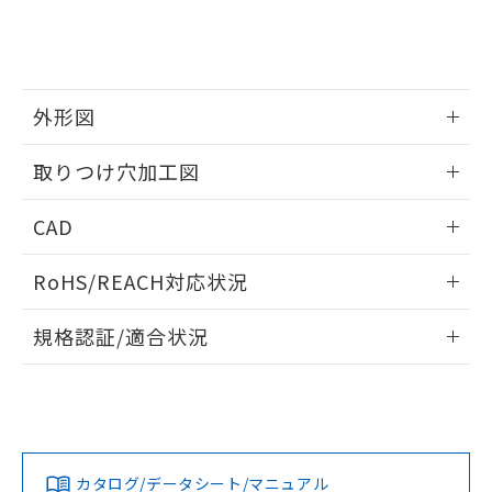
をご了承ください。
EU RoHS指令（10物質）の非含有証明書
※当社の共同利用者とは、
"個人情報
51物質の非含有証明書（当社基準）
の共同利用に関して"
の「1.共同利
※本証明書は発行日時点で非含有を証明す
用者の範囲」に記載されている法人を
るもので、過去に遡って非含有を証明する
指します。
ものではありません。
外形図
また、RoHS指令のフタル酸エステル類４
情報更新：2026/05/21
物質の対応では、対応完了までの期間は出
取りつけ穴加工図
荷製品に未対応品が混在することから備考
欄に対応日を記載しておりました。
情報更新：2026/05/21
CAD
既に当社にて対応品への在庫切替を完了
していることから、特段のことがない限
ログイン/会員登録いただくと、CADデータをダウンロー
り、2022年1月12日より割愛しておりま
RoHS/REACH対応状況
ドすることができます。
す。
情報更新：2026/7/29
規格認証/適合状況
ログイン/会員登録
EU RoHS
注意事項・凡例
A30NW-2MM-TOA-P100-OEについての規格認証/適合状況に
ついては、「カスタマーサポートセンタ お客様相談室」また
は貴社担当オムロン営業員または販売店にお問い合わせくだ
対応状況
対応予定月
※1
※2
さい。
ダウンロードデータをご利用いただく前に、以下を必ずお読
みください。
カタログ/データシート/マニュアル
対応済み