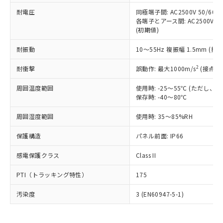
可)を取得するなどの必要な手続きを
六価クロム(Cr(Ⅵ)) 1000ppm以下、ポリ臭化ビフェニル
ム) : 100ppm、
準価格とは異なる場合があることをご
類(PBB) 1000ppm以下、ポリ臭化ジフェニルエーテル類
耐電圧
同極端子間: AC2500V 50/60
Cr(Ⅵ)(六価クロム) : 1000ppm、 PBBs(ポリ臭化ビフェ
とります。
了承ください。
(PBDE) 1000ppm以下、フタル酸ビス(2-エチルヘキシ
○
一定数以上の在庫あり
ニル類) : 1000ppm、 PBDEs(ポリ臭化ジフェニルエーテ
各端子とアース間: AC2500V 50/
当社は規制貨物を破棄する場合は、完
ル) (DEHP)(別名：DOP) 1000ppm以下、フタル酸ブチ
正式な納期状況および標準価格はお客
ル類) : 1000ppm、
(初期値)
ルベンジル（BBP） 1000ppm以下、フタル酸ジブチル
全に破砕するなど、違法に輸出されな
DBP(フタル酸ジブチル) : 1000ppm、 DIBP(フタル酸ジ
様のお取引先、またはお客様担当のオ
（DBP） 1000ppm以下、フタル酸ジイソブチル
イソブチル) : 1000ppm、 BBP(フタル酸ブチルベンジ
△
一定数には満たないが在庫あり
いよう必要な手段を講じます。
ムロン制御機器販売店・当社販売員に
(DIBP) 1000ppm以下
耐振動
10～55Hz 複振幅 1.5mm (接
ル) : 1000ppm、
当社は貴社製品を、核兵器、ミサイ
但し、RoHS指令で産業用監視および制御機器に対する
DEHP(フタル酸ビス(2-エチルヘキシル)) : 1000ppm
ご相談ください。
適用除外項目は除く。
ル、化学兵器、生物兵器またはその他
－
在庫なし(最新の在庫状況につ
2
オムロン制御機器販売店や当社販売拠
耐衝撃
誤動作: 最大1000m/s
(接点開
フタル酸エステル類の４物質については閾値を超える意
武器並びにこれらの製造装置等に一切
いては、お客様のお取引先、ま
図的な使用がないことを確認しています。
点は「
販売ネットワーク
」をご確認
※2 環境保護使用期限
使用いたしません。
たはお客様担当のオムロン制御
周囲温度範囲
使用時: -25～55℃ (ただし
ください。
当社は、貴社製品を第三者に販売する
保存時: -40～80℃
機器販売店・当社販売員にご確
在庫状況および標準価格結果を当社の
※2 対応予定月
「ｅ」：有害物質（10物質）のすべてが基
場合は、上記1、2および3の内容を当
認ください)
事前の承諾なく第三者に漏洩または開
準値以下であることを示します。
周囲湿度範囲
使用時: 35～85%RH
該第三者に通知します。また当社は、
示しないようお願いします。
部品在庫の切り替え状況などにより、予定
「10」：通常の使用状況下において有害物
販売先および販売に係わる関係者が違
マイパーツ機能（部品リスト作成サー
空
受注生産機種、また在庫状況の
保護構造
パネル前面: IP66
月が前後することがあります。
質が外部に漏えいし、環境に深刻な影響を
法に輸出するおそれがある場合は、取
ビス）をご利用いただくには、I-Web
白
情報を公開していない機種
及ぼさない年数を意味します。
り引きをいたしません。
メンバーズにご登録されている必要が
感電保護クラス
Class II
「－」：未確認です。当社販売部門へお問
あります。
い合わせください。
お客様が当ウェブサイト上で当社にご
PTI（トラッキング特性）
175
※3 非含有証明書ダウンロード
登録された部品リストについて、当社
および当社の共同利用者が、当社の製
汚染度
3 (EN60947-5-1)
下記の非含有証明書をダウンロードするこ
品・サービスに関するお客様との取
とができます。
合意する
キャンセル
引・商談に必要な範囲で利用すること