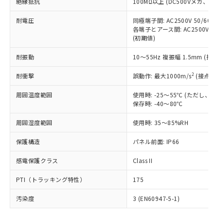
号
覧された時点での実際の在庫および標
絶縁抵抗
100MΩ以上 (DC500Vメガ、
Pb(鉛) :1000ppm、 Hg(水銀) : 1000ppm、 Cd(カドミウ
可)を取得するなどの必要な手続きを
六価クロム(Cr(Ⅵ)) 1000ppm以下、ポリ臭化ビフェニル
ム) : 100ppm、
準価格とは異なる場合があることをご
類(PBB) 1000ppm以下、ポリ臭化ジフェニルエーテル類
Cr(Ⅵ)(六価クロム) : 1000ppm、 PBBs(ポリ臭化ビフェ
とります。
了承ください。
耐電圧
同極端子間: AC2500V 50/60
(PBDE) 1000ppm以下、フタル酸ビス(2-エチルヘキシ
○
一定数以上の在庫あり
ニル類) : 1000ppm、 PBDEs(ポリ臭化ジフェニルエーテ
当社は規制貨物を破棄する場合は、完
各端子とアース間: AC2500V 50/
ル) (DEHP)(別名：DOP) 1000ppm以下、フタル酸ブチ
正式な納期状況および標準価格はお客
ル類) : 1000ppm、
ルベンジル（BBP） 1000ppm以下、フタル酸ジブチル
全に破砕するなど、違法に輸出されな
(初期値)
DBP(フタル酸ジブチル) : 1000ppm、 DIBP(フタル酸ジ
様のお取引先、またはお客様担当のオ
（DBP） 1000ppm以下、フタル酸ジイソブチル
イソブチル) : 1000ppm、 BBP(フタル酸ブチルベンジ
△
一定数には満たないが在庫あり
いよう必要な手段を講じます。
ムロン制御機器販売店・当社販売員に
(DIBP) 1000ppm以下
ル) : 1000ppm、
耐振動
10～55Hz 複振幅 1.5mm (接
当社は貴社製品を、核兵器、ミサイ
但し、RoHS指令で産業用監視および制御機器に対する
DEHP(フタル酸ビス(2-エチルヘキシル)) : 1000ppm
ご相談ください。
適用除外項目は除く。
ル、化学兵器、生物兵器またはその他
－
在庫なし(最新の在庫状況につ
オムロン制御機器販売店や当社販売拠
フタル酸エステル類の４物質については閾値を超える意
2
耐衝撃
誤動作: 最大1000m/s
(接点開
武器並びにこれらの製造装置等に一切
いては、お客様のお取引先、ま
図的な使用がないことを確認しています。
点は「
販売ネットワーク
」をご確認
※2 環境保護使用期限
使用いたしません。
たはお客様担当のオムロン制御
ください。
周囲温度範囲
使用時: -25～55℃ (ただし
当社は、貴社製品を第三者に販売する
機器販売店・当社販売員にご確
在庫状況および標準価格結果を当社の
保存時: -40～80℃
※2 対応予定月
「ｅ」：有害物質（10物質）のすべてが基
場合は、上記1、2および3の内容を当
認ください)
事前の承諾なく第三者に漏洩または開
準値以下であることを示します。
該第三者に通知します。また当社は、
示しないようお願いします。
周囲湿度範囲
使用時: 35～85%RH
部品在庫の切り替え状況などにより、予定
「10」：通常の使用状況下において有害物
販売先および販売に係わる関係者が違
マイパーツ機能（部品リスト作成サー
空
受注生産機種、また在庫状況の
月が前後することがあります。
質が外部に漏えいし、環境に深刻な影響を
法に輸出するおそれがある場合は、取
保護構造
パネル前面: IP66
ビス）をご利用いただくには、I-Web
白
情報を公開していない機種
及ぼさない年数を意味します。
り引きをいたしません。
メンバーズにご登録されている必要が
「－」：未確認です。当社販売部門へお問
感電保護クラス
Class II
あります。
い合わせください。
お客様が当ウェブサイト上で当社にご
※3 非含有証明書ダウンロード
PTI（トラッキング特性）
175
登録された部品リストについて、当社
および当社の共同利用者が、当社の製
汚染度
3 (EN60947-5-1)
下記の非含有証明書をダウンロードするこ
品・サービスに関するお客様との取
とができます。
合意する
キャンセル
引・商談に必要な範囲で利用すること