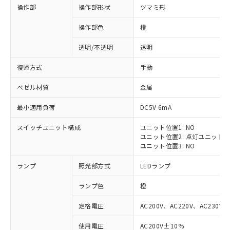
操作部
操作部形状
ツマミ形
操作部色
橙
透明/不透明
透明
復帰方式
手動
ベゼル材質
金属
最小適用負荷
DC5V 6mA
スイッチユニット構成
ユニット位置1: NO
ユニット位置2: 点灯ユニット
ユニット位置3: NO
ランプ
照光部方式
LEDランプ
ランプ色
橙
定格電圧
AC200V、AC220V、AC230V、
使用電圧
AC200V±10%
※1 対応状況