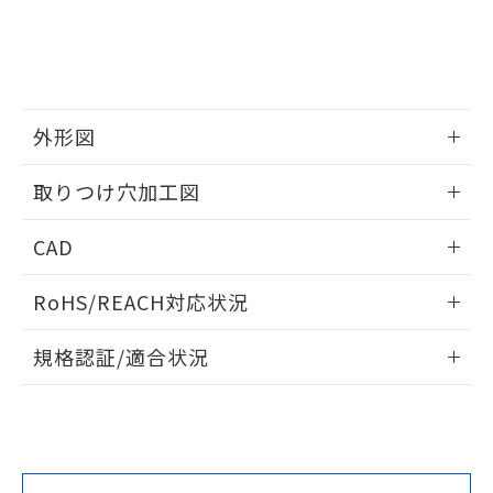
をご了承ください。
EU RoHS指令（10物質）の非含有証明書
※当社の共同利用者とは、
"個人情報
51物質の非含有証明書（当社基準）
の共同利用に関して"
の「1.共同利
※本証明書は発行日時点で非含有を証明す
用者の範囲」に記載されている法人を
るもので、過去に遡って非含有を証明する
指します。
ものではありません。
外形図
また、RoHS指令のフタル酸エステル類４
物質の対応では、対応完了までの期間は出
情報更新：2026/05/21
取りつけ穴加工図
荷製品に未対応品が混在することから備考
欄に対応日を記載しておりました。
情報更新：2026/05/21
既に当社にて対応品への在庫切替を完了
CAD
していることから、特段のことがない限
り、2022年1月12日より割愛しておりま
ログイン/会員登録いただくと、CADデータをダウンロー
RoHS/REACH対応状況
す。
ドすることができます。
情報更新：2026/7/29
規格認証/適合状況
ログイン/会員登録
EU RoHS
注意事項・凡例
A30NW-2MM-TOA-G101-OEについての規格認証/適合状況に
ついては、「カスタマーサポートセンタ お客様相談室」また
は貴社担当オムロン営業員または販売店にお問い合わせくだ
対応状況
対応予定月
※1
※2
さい。
ダウンロードデータをご利用いただく前に、以下を必ずお読