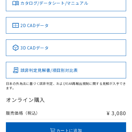
みください。
カタログ/データシート/マニュアル
対応済み
ソフトウェアの使用条件
お問い合わせ
中国 RoHS
注意事項・凡例
2D CADデータ
中国 RoHS表
※1 ※2
3D CADデータ
Pb
Hg
Cd
Cr(VI)
該非判定見解書/項目別対比表
O
O
O
O
日本の外為法に基づく該非判定、およびEAR再輸出規制に関する見解が入手でき
ます。
"対応済み"や非含有の記載がされた商品であっても、流通
在庫等で未対応品が混在する可能性があります。
オンライン購入
非含有品が必要な際は、弊社営業部門もしくは販売店へお
問い合わせください。
¥ 3,080
販売価格（税込）
この製品のRoHS/REACH対応状況ページへ
カートに追加