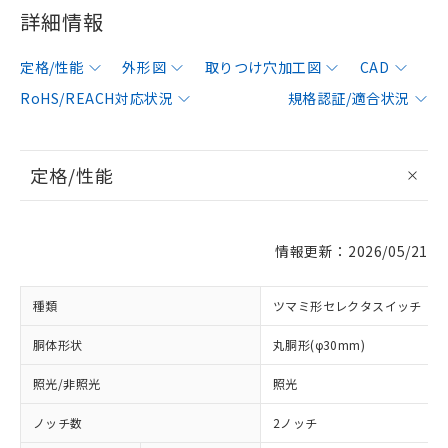
詳細情報
定格/性能
外形図
取りつけ穴加工図
CAD
RoHS/REACH対応状況
規格認証/適合状況
定格/性能
情報更新：2026/05/21
種類
ツマミ形セレクタスイッチ
胴体形状
丸胴形(φ30mm)
照光/非照光
照光
ノッチ数
2ノッチ