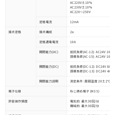
AC220V±10%
AC230V±10%
対応済み：EU RoHS指令（10物質）の
AC220～250V
非含有に対応した製品が提供可能な商品で
す。
定格電流
12mA
対応予定：EU RoHS指令（10物質）の非含
ご利用条件
有に対応した製品に切り替える予定のある
接点定格
接点構成
2a
商品です。
定格通電電流
10A
対応予定なし：EU RoHS指令（10物質）の
以下の条件をお読みいただき、同意のうえ
非含有に非対応の商品で、対応品を出す予
ご利用ください。
開閉能力(AC)
抵抗負荷(AC-12): AC24V 10A/A
定はありません。
誘導負荷(AC-15): AC24V 10A/AC
調査・確認中：EU RoHS指令（10物質）の
本サービスは、当社制御機器事業取扱
※1 中国RoHS○×表
非含有の対応状況を調査中または確認中の
商品の当社在庫状況および標準価格
開閉能力(DC)
抵抗負荷(DC-12): DC24V 8A/DC
商品です。
誘導負荷(DC-13): DC24V 4A/DC
(税抜)を提供させていただくもので
「○」：最大均質材料含有率が中国RoHSの
非該当品：ライセンス料など無形物で、有
す。
基準値以下であることを示します。
害物質有無と関係のない商品です。
開閉能力説明
測定条件: 周囲温度 20±2℃、
当社制御機器事業取扱商品の中には、
「×」：最大均質材料含有率が中国RoHSの
仕入先様の事情により、非含有部品として
本サービスの対象外となる商品もある
基準値を超えていることを示します。
いたものが、含有品と判明した場合などや
端子仕様
ねじ締め端子 (M3.5)
当社は、これら貴社製品のうち、外国
ことをご了承ください。
「－」：未確認です。当社販売部門へお問
むを得ず変更することがあります。
為替および外国貿易法に定める商品
在庫状況および標準価格照会結果は、
い合わせください。
許容操作頻度
電気的: 最大30回/分
（以下｢規制貨物等」という）を輸出
記載している更新日時点での社内デー
機械的: 最大30回/分
*EU RoHS指令（10物質）：
または国外への提供する場合は、日本
記
タに基づき作成されるものであり、閲
説明
鉛(Pb) 1000ppm以下、 水銀(Hg) 1000ppm以下、 カド
*中国RoHS10物質の基準値 (GB/T26572)：
国政府の輸出許可(または役務取引許
ミウム(Cd) 100ppm以下、