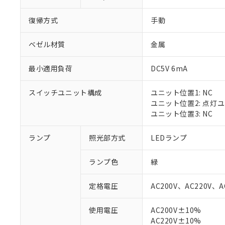
復帰方式
手動
ベゼル材質
金属
最小適用負荷
DC5V 6mA
スイッチユニット構成
ユニット位置1: NC
ユニット位置2: 点灯
ユニット位置3: NC
ランプ
照光部方式
LEDランプ
※1 対応状況
ランプ色
緑
対応済み：EU
対応予定：EU R
定格電圧
AC200V、AC220V、A
対応予定なし：EU
調査・確認中：EU
ご利用条件
使用電圧
AC200V±10%
非該当品：ライセ
AC220V±10%
※1 中国RoHS