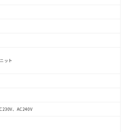
ユニット
 RoHS指令（10物質）の非含有に対応した製品が提供可能な商品です
oHS指令（10物質）の非含有に対応した製品に切り替える予定のある
C230V、AC240V
 RoHS指令（10物質）の非含有に非対応の商品で、対応品を出す予
 RoHS指令（10物質）の非含有の対応状況を調査中または確認中の
ンス料など無形物で、有害物質有無と関係のない商品です。
○×表