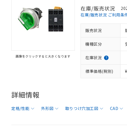
在庫/販売状況
20
在庫/販売状況 ご利用条
販売状況
機種区分
画像をクリックすると大きくなります
在庫状況
標準価格(税別)
詳細情報
定格/性能
外形図
取りつけ穴加工図
CAD