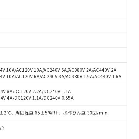
より、非含有部品としていたものが、含有品と判明した場合などやむ
みいただき、同意のうえご利用ください。
材料含有率が中国RoHSの基準値以下であることを示します。
材料含有率が中国RoHSの基準値を超えていることを示します。
、当社制御機器事業取扱商品の当社在庫状況および標準価格(税抜)
ら貴社製品のうち、外国為替および外国貿易法に定める商品（以下｢
質）：
す。当社販売部門へお問い合わせください。
 水銀(Hg) 1000ppm以下、 カドミウム(Cd) 100ppm以下、
たは国外への提供する場合は、日本国政府の輸出許可(または役務取
000ppm以下、ポリ臭化ビフェニル類(PBB) 1000ppm以下、ポリ臭化ジフェニルエーテル類(P
事業取扱商品の中には、本サービスの対象外となる商品もあること
手続きをとります。
キシル) (DEHP)(別名：DOP) 1000ppm以下、フタル酸ブチルベンジル（BBP） 100
(GB/T26572)：
以下、フタル酸ジイソブチル (DIBP) 1000ppm以下
び標準価格照会結果は、記載している更新日時点での社内データに
物を破棄する場合は、完全に破砕するなど、違法に輸出されないよ
(水銀) : 1000ppm、 Cd(カドミウム) : 100ppm、
業用監視および制御機器に対する適用除外項目は除く。
覧された時点での実際の在庫および標準価格とは異なる場合がある
1000ppm、 PBBs(ポリ臭化ビフェニル類) : 1000ppm、 PBDEs(ポリ臭化ジフェニルエーテル類
物質については閾値を超える意図的な使用がないことを確認しています。
上の在庫あり
 1000ppm、 DIBP(フタル酸ジイソブチル) : 1000ppm、 BBP(フタル酸ブチルベンジル) :
品を、核兵器、ミサイル、化学兵器、生物兵器またはその他武器並
チルヘキシル)) : 1000ppm
況および標準価格はお客様のお取引先、またはお客様担当のオムロ
用いたしません。
ご相談ください。
は満たないが在庫あり
製品を第三者に販売する場合は、上記1、2および3の内容を当該第
V 10A/AC120V 10A/AC240V 6A/AC380V 2A/AC440V 2A
機器販売店や当社販売拠点は「
販売ネットワーク
」をご確認くだ
販売先および販売に係わる関係者が違法に輸出するおそれがある場
用期限
 10A/AC120V 6A/AC240V 3A/AC380V 1.9A/AC440V 1.6A
び標準価格結果を当社の事前の承諾なく第三者に漏洩または開示し
え状況などにより、予定月が前後することがあります。
(最新の在庫状況については、お客様のお取引先、またはお客様担当
（10物質）のすべてが基準値以下であることを示します。
店・当社販売員にご確認ください)
V 8A/DC120V 2.2A/DC240V 1.1A
能（部品リスト作成サービス）をご利用いただくには、I-Webメン
使用状況下において有害物質が外部に漏えいし、環境に深刻な影響を
V 4A/DC120V 1.1A/DC240V 0.55A
あります。
機種、また在庫状況の情報を公開していない機種
ェブサイト上で当社にご登録された部品リストについて、当社およ
書ダウンロード
す。当社販売部門へお問い合わせください。
品・サービスに関するお客様との取引・商談に必要な範囲で利用す
0±2℃、周囲湿度 65±5%RH、操作ひん度 30回/min
合意する
キャンセル
書をダウンロードすることができます。
利用者とは、
"個人情報の共同利用に関して"
の「1.共同利用者の
子台
します。
10物質）の非含有証明書