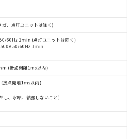
明書（当社基準）
日時点で非含有を証明するもので、過去に遡って非含有を証明するも
令のフタル酸エステル類４物質の対応では、対応完了までの期間は出
備考欄に対応日を記載しておりました。
00Vメガ、点灯ユニットは除く)
品への在庫切替を完了していることから、特段のことがない限り、20
す。
 50/60Hz 1min (点灯ユニットは除く)
0V 50/60Hz 1min
5mm (接点開離1ms以内)
2
(接点開離1ms以内)
 (ただし、氷結、結露しないこと)