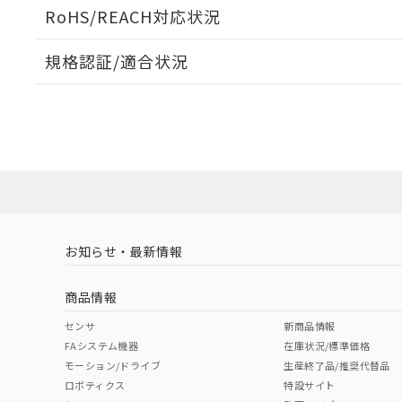
ログイン/会員登録いただくと、CADデータをダウンロ
RoHS/REACH対応状況
規格認証/適合状況
EU RoHS
注意事項・凡例
A30NW-2MM-TGA-P202-GEについての規格認証/
営業員または販売店にお問い合わせください。
ダウンロードデータをご利用いただく前に、以下を必ずお読
対応状況
対応予定月
※1
※2
ソフトウェアの使用条件
対応済み
お知らせ・最新情報
中国 RoHS
注意事項・凡例
商品情報
中国 RoHS表
※1 ※2
センサ
新商品情報
FAシステム機器
在庫状況/標準価格
Pb
Hg
Cd
Cr(V
モーション/ドライブ
生産終了品/推奨代替品
ロボティクス
特設サイト