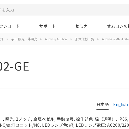
ウンロード
サポート
セミナ
オムロンの
示灯
>
φ30:照光・非照光
>
A30NS / A30NW
>
形式仕様一覧
>
A30NW-2MM-TGA-
02-GE
日本語
English
 照光, 2ノッチ, 金属ベゼル, 手動復帰, 操作部色: 緑（透明）, IP66
NC/点灯ユニット/NC, LEDランプ色: 緑, LEDランプ電圧: AC200/220/