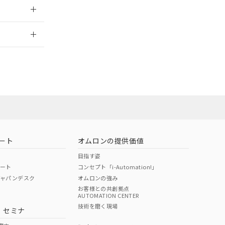
2026/7/29
社担当オムロン
お問い合わせ
ート
オムロンの提供価値
目指す姿
ポート
コンセプト「i-Automation!」
ジャパンデスク
オムロンの強み
お客様との共創拠点
AUTOMATION CENTER
DIBP
BBP
DEHP
環境保護
技術を磨く現場
・セミナ
使用期限