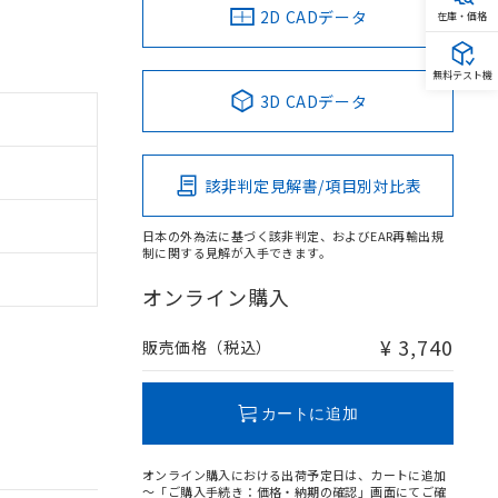
2D CADデータ
在庫・価格
無料テスト機
3D CADデータ
該非判定見解書/項目別対比表
日本の外為法に基づく該非判定、およびEAR再輸出規
制に関する見解が入手できます。
オンライン購入
¥ 3,740
販売価格（税込）
カートに追加
オンライン購入における出荷予定日は、カートに追加
～「ご購入手続き：価格・納期の確認」画面にてご確