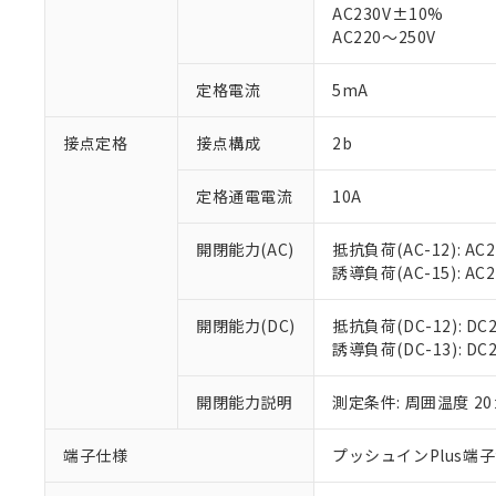
仕入先様の事情に
AC230V±10%
があります。
以下の条件をお読
AC220～250V
「○」：最大均質
「×」：最大均質
本サービスは
当社は、これ
*EU RoHS指令（10物
定格電流
5mA
「－」：未確認で
鉛(Pb) 1000ppm以下、
くものです。
う）を輸出ま
記
説明
六価クロム(Cr(Ⅵ)) 1
当社制御機器
などの必要な
フタル酸ビス(2-エチルヘ
号
*中国RoHS10物質の基準値 
接点定格
接点構成
2b
ル（DBP） 1000ppm
在庫状況およ
当社は規制貨
Pb(鉛) :1000ppm、 Hg
但し、RoHS指令で産
のであり、閲
ます。
Cr(Ⅵ)(六価クロム) : 
フタル酸エステル類の４
○
一定数以
DBP(フタル酸ジブチル) :
い。
当社は貴社製
定格通電電流
10A
DEHP(フタル酸ビス(2-エ
正式な納期状
置等に一切使
当社販売員に
※2 対応予定月
△
一定数に
当社は、貴社
開閉能力(AC)
抵抗負荷(AC-12): AC24
オムロン制御
また当社は、
※2 環境保護使
誘導負荷(AC-15): AC24V
在庫状況およ
部品在庫の切り替
たしません。
－
在庫なし
す。
「ｅ」：有害物質
機器販売
開閉能力(DC)
抵抗負荷(DC-12): DC24
マイパーツ機
「10」：通常の
誘導負荷(DC-13): DC24
ている必要が
味します。
空
受注生産
お客様が当ウ
※3 非含有証明
「－」：未確認で
白
が、当社の製
開閉能力説明
測定条件: 周囲温度 2
さい。
下記の非含有証明
※当社の共同
端子仕様
プッシュインPlus端
いる法人を指
EU RoHS指令（