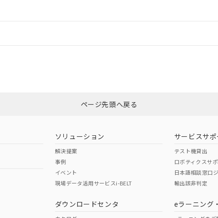
ードすることができます。
情報更新：
ログイン/会員登録
適合状況については、「カスタマーサポートセンタ お客様相談室」または貴
みください。
非含有証明書
※3
ページ先頭へ戻る
ダウンロードはこちら
ソリューション
サービスサポ
解決提案
テスト機貸出
事例
ロボティクスサ
イベント
日本語相談窓口
現場データ活用サービスi-BELT
輸出該非判定
I)
PBBs
PBDEs
DBP
ダウンロードセンタ
eラーニング