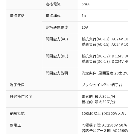
対応済み：EU RoHS指令（10物質）の
定格電流
5mA
非含有に対応した製品が提供可能な商品で
す。
接点定格
接点構成
1a
対応予定：EU RoHS指令（10物質）の非含
ご利用条件
有に対応した製品に切り替える予定のある
定格通電電流
10A
商品です。
対応予定なし：EU RoHS指令（10物質）の
開閉能力(AC)
抵抗負荷(AC-12): AC24V 10A/A
以下の条件をお読みいただき、同意のうえ
誘導負荷(AC-15): AC24V 10A/AC
非含有に非対応の商品で、対応品を出す予
ご利用ください。
定はありません。
開閉能力(DC)
抵抗負荷(DC-12): DC24V 8A/DC
調査・確認中：EU RoHS指令（10物質）の
本サービスは、当社制御機器事業取扱
誘導負荷(DC-13): DC24V 4A/DC
※1 中国RoHS○×表
非含有の対応状況を調査中または確認中の
商品の当社在庫状況および標準価格
商品です。
(税抜)を提供させていただくもので
開閉能力説明
測定条件: 周囲温度 20±2℃、
「○」：最大均質材料含有率が中国RoHSの
非該当品：ライセンス料など無形物で、有
す。
基準値以下であることを示します。
害物質有無と関係のない商品です。
端子仕様
プッシュインPlus端子台
当社制御機器事業取扱商品の中には、
「×」：最大均質材料含有率が中国RoHSの
仕入先様の事情により、非含有部品として
本サービスの対象外となる商品もある
基準値を超えていることを示します。
いたものが、含有品と判明した場合などや
当社は、これら貴社製品のうち、外国
許容操作頻度
電気的: 最大30回/分
ことをご了承ください。
「－」：未確認です。当社販売部門へお問
むを得ず変更することがあります。
機械的: 最大30回/分
為替および外国貿易法に定める商品
在庫状況および標準価格照会結果は、
い合わせください。
（以下｢規制貨物等」という）を輸出
記載している更新日時点での社内デー
絶縁抵抗
100MΩ以上 (DC500Vメガ、
*EU RoHS指令（10物質）：
または国外への提供する場合は、日本
記
タに基づき作成されるものであり、閲
説明
鉛(Pb) 1000ppm以下、 水銀(Hg) 1000ppm以下、 カド
*中国RoHS10物質の基準値 (GB/T26572)：
国政府の輸出許可(または役務取引許
号
覧された時点での実際の在庫および標
ミウム(Cd) 100ppm以下、
Pb(鉛) :1000ppm、 Hg(水銀) : 1000ppm、 Cd(カドミウ
耐電圧
同極端子間: AC2500V 50/60
可)を取得するなどの必要な手続きを
六価クロム(Cr(Ⅵ)) 1000ppm以下、ポリ臭化ビフェニル
ム) : 100ppm、
準価格とは異なる場合があることをご
各端子とアース間: AC2500V 50/
類(PBB) 1000ppm以下、ポリ臭化ジフェニルエーテル類
Cr(Ⅵ)(六価クロム) : 1000ppm、 PBBs(ポリ臭化ビフェ