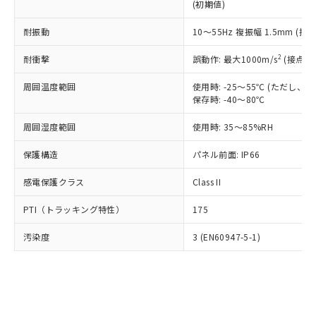
とります。
了承ください。
(初期値)
(PBDE) 1000ppm以下、フタル酸ビス(2-エチルヘキシ
○
一定数以上の在庫あり
ニル類) : 1000ppm、 PBDEs(ポリ臭化ジフェニルエーテ
当社は規制貨物を破棄する場合は、完
ル) (DEHP)(別名：DOP) 1000ppm以下、フタル酸ブチ
正式な納期状況および標準価格はお客
ル類) : 1000ppm、
ルベンジル（BBP） 1000ppm以下、フタル酸ジブチル
全に破砕するなど、違法に輸出されな
DBP(フタル酸ジブチル) : 1000ppm、 DIBP(フタル酸ジ
耐振動
10～55Hz 複振幅 1.5mm (接
様のお取引先、またはお客様担当のオ
（DBP） 1000ppm以下、フタル酸ジイソブチル
イソブチル) : 1000ppm、 BBP(フタル酸ブチルベンジ
△
一定数には満たないが在庫あり
いよう必要な手段を講じます。
ムロン制御機器販売店・当社販売員に
(DIBP) 1000ppm以下
ル) : 1000ppm、
2
当社は貴社製品を、核兵器、ミサイ
耐衝撃
誤動作: 最大1000m/s
(接点開
但し、RoHS指令で産業用監視および制御機器に対する
DEHP(フタル酸ビス(2-エチルヘキシル)) : 1000ppm
ご相談ください。
適用除外項目は除く。
ル、化学兵器、生物兵器またはその他
－
在庫なし(最新の在庫状況につ
オムロン制御機器販売店や当社販売拠
フタル酸エステル類の４物質については閾値を超える意
周囲温度範囲
使用時: -25～55℃ (ただし
武器並びにこれらの製造装置等に一切
いては、お客様のお取引先、ま
図的な使用がないことを確認しています。
点は「
販売ネットワーク
」をご確認
保存時: -40～80℃
※2 環境保護使用期限
使用いたしません。
たはお客様担当のオムロン制御
ください。
当社は、貴社製品を第三者に販売する
機器販売店・当社販売員にご確
在庫状況および標準価格結果を当社の
周囲湿度範囲
使用時: 35～85%RH
※2 対応予定月
「ｅ」：有害物質（10物質）のすべてが基
場合は、上記1、2および3の内容を当
認ください)
事前の承諾なく第三者に漏洩または開
準値以下であることを示します。
該第三者に通知します。また当社は、
示しないようお願いします。
保護構造
パネル前面: IP66
部品在庫の切り替え状況などにより、予定
「10」：通常の使用状況下において有害物
販売先および販売に係わる関係者が違
マイパーツ機能（部品リスト作成サー
空
受注生産機種、また在庫状況の
月が前後することがあります。
質が外部に漏えいし、環境に深刻な影響を
法に輸出するおそれがある場合は、取
ビス）をご利用いただくには、I-Web
感電保護クラス
Class II
白
情報を公開していない機種
及ぼさない年数を意味します。
り引きをいたしません。
メンバーズにご登録されている必要が
「－」：未確認です。当社販売部門へお問
PTI（トラッキング特性）
175
あります。
い合わせください。
お客様が当ウェブサイト上で当社にご
※3 非含有証明書ダウンロード
汚染度
3 (EN60947-5-1)
登録された部品リストについて、当社
および当社の共同利用者が、当社の製
下記の非含有証明書をダウンロードするこ
品・サービスに関するお客様との取
とができます。
合意する
キャンセル
引・商談に必要な範囲で利用すること
をご了承ください。
EU RoHS指令（10物質）の非含有証明書
※当社の共同利用者とは、
"個人情報