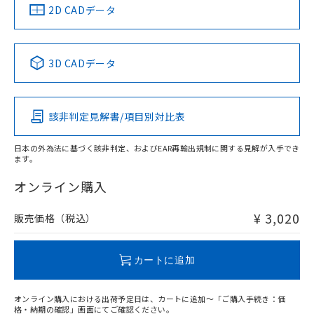
中国 RoHS
注意事項・凡例
2D CADデータ
中国 RoHS表
※1 ※2
3D CADデータ
Pb
Hg
Cd
Cr(VI)
該非判定見解書/項目別対比表
X
O
O
O
日本の外為法に基づく該非判定、およびEAR再輸出規制に関する見解が入手でき
ます。
"対応済み"や非含有の記載がされた商品であっても、流通
在庫等で未対応品が混在する可能性があります。
オンライン購入
非含有品が必要な際は、弊社営業部門もしくは販売店へお
問い合わせください。
¥ 3,020
販売価格（税込）
この製品のRoHS/REACH対応状況ページへ
カートに追加
オンライン購入における出荷予定日は、カートに追加～「ご購入手続き：価
格・納期の確認」画面にてご確認ください。