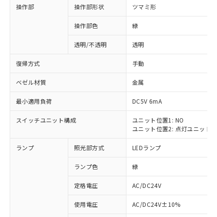
操作部
操作部形状
ツマミ形
操作部色
緑
透明/不透明
透明
復帰方式
手動
ベゼル材質
金属
最小適用負荷
DC5V 6mA
スイッチユニット構成
ユニット位置1: NO
ユニット位置2: 点灯ユニット
ランプ
照光部方式
LEDランプ
ランプ色
緑
定格電圧
AC/DC24V
※1 対応状況
使用電圧
AC/DC24V±10%