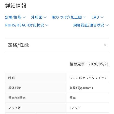
詳細情報
定格/性能
外形図
取りつけ穴加工図
CAD
RoHS/REACH対応状況
規格認証/適合状況
定格/性能
情報更新：2026/05/21
種類
ツマミ形セレクタスイッチ
胴体形状
丸胴形(φ30mm)
照光/非照光
照光
ノッチ数
2ノッチ