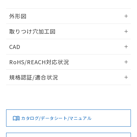
51物質の非含有証明書（当社基準）
の共同利用に関して"
の「1.共同利
※本証明書は発行日時点で非含有を証明す
用者の範囲」に記載されている法人を
外形図
るもので、過去に遡って非含有を証明する
指します。
ものではありません。
情報更新：2026/05/21
また、RoHS指令のフタル酸エステル類４
取りつけ穴加工図
物質の対応では、対応完了までの期間は出
情報更新：2026/05/21
荷製品に未対応品が混在することから備考
CAD
欄に対応日を記載しておりました。
既に当社にて対応品への在庫切替を完了
ログイン/会員登録いただくと、CADデータをダウンロー
RoHS/REACH対応状況
していることから、特段のことがない限
ドすることができます。
り、2022年1月12日より割愛しておりま
情報更新：2026/7/29
す。
規格認証/適合状況
ログイン/会員登録
EU RoHS
注意事項・凡例
A30NW-2MM-TGA-P100-GCについての規格認証/適合状況に
ついては、「カスタマーサポートセンタ お客様相談室」また
は貴社担当オムロン営業員または販売店にお問い合わせくだ
対応状況
対応予定月
※1
※2
さい。
ダウンロードデータをご利用いただく前に、以下を必ずお読
みください。
カタログ/データシート/マニュアル
対応済み
ソフトウェアの使用条件
お問い合わせ