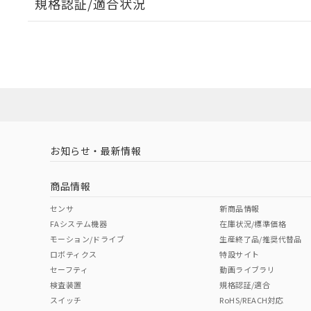
規格認証/適合状況
EU RoHS
注意事項・凡例
A30NW-2MM-TGA-G101-GBについての規格認証/
営業員または販売店にお問い合わせください。
ダウンロードデータをご利用いただく前に、以下を必ずお読
対応状況
対応予定月
※1
※2
ソフトウェアの使用条件
対応済み
お知らせ・最新情報
中国 RoHS
注意事項・凡例
商品情報
中国 RoHS表
※1 ※2
センサ
新商品情報
FAシステム機器
在庫状況/標準価格
Pb
Hg
Cd
Cr(V
モーション/ドライブ
生産終了品/推奨代替品
ロボティクス
特設サイト
セーフティ
動画ライブラリ
検査装置
規格認証/適合
X
O
O
O
スイッチ
RoHS/REACH対応