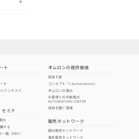
社担当オムロン
お問い合わせ
ート
オムロンの提供価値
目指す姿
ポート
コンセプト「i-Automation!」
ジャパンデスク
オムロンの強み
お客様との共創拠点
AUTOMATION CENTER
DIBP
BBP
DEHP
環境保護
技術を磨く現場
・セミナ
使用期限
案内
販売ネットワーク
講する
O
O
O
10
国内販売ネットワーク
ス一覧（PDF）
海外販売ネットワーク