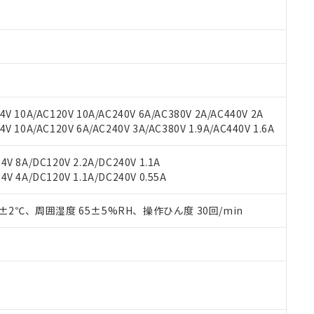
材料含有率が中国RoHSの基準値以下であることを示します。
材料含有率が中国RoHSの基準値を超えていることを示します。
、当社制御機器事業取扱商品の当社在庫状況および標準価格(税抜)
ら貴社製品のうち、外国為替および外国貿易法に定める商品（以下｢
質）：
す。当社販売部門へお問い合わせください。
 水銀(Hg) 1000ppm以下、 カドミウム(Cd) 100ppm以下、
たは国外への提供する場合は、日本国政府の輸出許可(または役務取
000ppm以下、ポリ臭化ビフェニル類(PBB) 1000ppm以下、ポリ臭化ジフェニルエーテル類(P
事業取扱商品の中には、本サービスの対象外となる商品もあること
手続きをとります。
キシル) (DEHP)(別名：DOP) 1000ppm以下、フタル酸ブチルベンジル（BBP） 100
(GB/T26572)：
以下、フタル酸ジイソブチル (DIBP) 1000ppm以下
び標準価格照会結果は、記載している更新日時点での社内データに
物を破棄する場合は、完全に破砕するなど、違法に輸出されないよ
(水銀) : 1000ppm、 Cd(カドミウム) : 100ppm、
業用監視および制御機器に対する適用除外項目は除く。
覧された時点での実際の在庫および標準価格とは異なる場合がある
1000ppm、 PBBs(ポリ臭化ビフェニル類) : 1000ppm、 PBDEs(ポリ臭化ジフェニルエーテル類
物質については閾値を超える意図的な使用がないことを確認しています。
上の在庫あり
 1000ppm、 DIBP(フタル酸ジイソブチル) : 1000ppm、 BBP(フタル酸ブチルベンジル) :
品を、核兵器、ミサイル、化学兵器、生物兵器またはその他武器並
チルヘキシル)) : 1000ppm
V 10A/AC120V 10A/AC240V 6A/AC380V 2A/AC440V 2A
況および標準価格はお客様のお取引先、またはお客様担当のオムロ
用いたしません。
 10A/AC120V 6A/AC240V 3A/AC380V 1.9A/AC440V 1.6A
ご相談ください。
は満たないが在庫あり
製品を第三者に販売する場合は、上記1、2および3の内容を当該第
機器販売店や当社販売拠点は「
販売ネットワーク
」をご確認くだ
販売先および販売に係わる関係者が違法に輸出するおそれがある場
用期限
び標準価格結果を当社の事前の承諾なく第三者に漏洩または開示し
え状況などにより、予定月が前後することがあります。
V 8A/DC120V 2.2A/DC240V 1.1A
(最新の在庫状況については、お客様のお取引先、またはお客様担当
V 4A/DC120V 1.1A/DC240V 0.55A
（10物質）のすべてが基準値以下であることを示します。
店・当社販売員にご確認ください)
能（部品リスト作成サービス）をご利用いただくには、I-Webメン
使用状況下において有害物質が外部に漏えいし、環境に深刻な影響を
あります。
0±2℃、周囲湿度 65±5%RH、操作ひん度 30回/min
機種、また在庫状況の情報を公開していない機種
ェブサイト上で当社にご登録された部品リストについて、当社およ
書ダウンロード
す。当社販売部門へお問い合わせください。
品・サービスに関するお客様との取引・商談に必要な範囲で利用す
合意する
キャンセル
書をダウンロードすることができます。
利用者とは、
"個人情報の共同利用に関して"
の「1.共同利用者の
します。
10物質）の非含有証明書
明書（当社基準）
日時点で非含有を証明するもので、過去に遡って非含有を証明するも