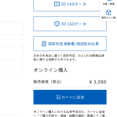
2D CADデータ
在庫・価格
無料テスト機
3D CADデータ
該非判定見解書/項目別対比表
日本の外為法に基づく該非判定、およびEAR再輸出規
制に関する見解が入手できます。
オンライン購入
¥ 3,080
販売価格（税込）
カートに追加
オンライン購入における出荷予定日は、カートに追加
～「ご購入手続き：価格・納期の確認」画面にてご確