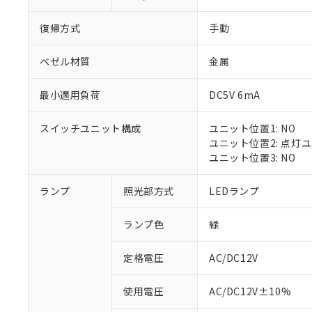
復帰方式
手動
ベゼル材質
金属
最小適用負荷
DC5V 6mA
スイッチユニット構成
ユニット位置1: NO
ユニット位置2: 点灯
ユニット位置3: NO
※1 対応状況
ランプ
照光部方式
LEDランプ
対応済み：EU
ランプ色
緑
対応予定：EU R
対応予定なし：EU
定格電圧
AC/DC12V
調査・確認中：EU
ご利用条件
非該当品：ライセ
※1 中国RoHS
使用電圧
AC/DC12V±10%
仕入先様の事情に
があります。
以下の条件をお読