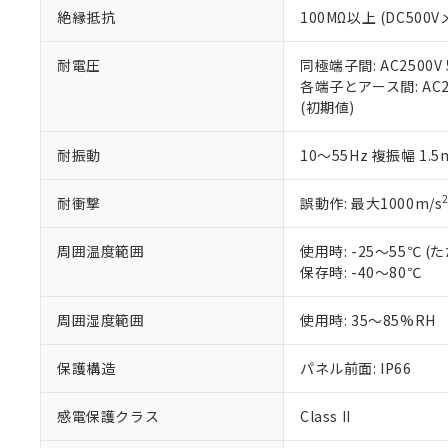
また、RoHS指
絶縁抵抗
100MΩ以上 (DC5
混在することから
既に当社にて対応
耐電圧
同極端子間: AC2500V
り割愛しておりま
各端子とアース間: AC250
(初期値)
耐振動
10～55Hz 複振幅 1.
耐衝撃
誤動作: 最大1000m/s
周囲温度範囲
使用時: -25～55℃
保存時: -40～80℃
周囲湿度範囲
使用時: 35～85%RH
保護構造
パネル前面: IP66
感電保護クラス
Class II