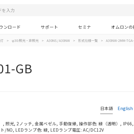
ウンロード
サポート
セミナ
オムロンの
示灯
>
φ30:照光・非照光
>
A30NS / A30NW
>
形式仕様一覧
>
A30NW-2MM-TGA-
01-GB
日本語
English
 照光, 2ノッチ, 金属ベゼル, 手動復帰, 操作部色: 緑（透明）, IP66
NO, LEDランプ色: 緑, LEDランプ電圧: AC/DC12V