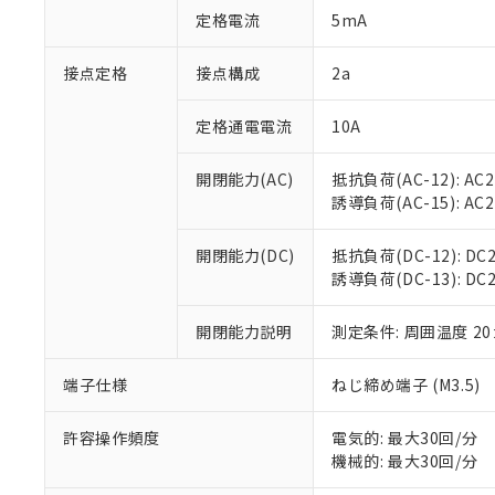
「○」：最大均質
定格電流
5mA
「×」：最大均質
本サービスは
当社は、これ
*EU RoHS指令（10物
「－」：未確認で
鉛(Pb) 1000ppm以下、
くものです。
う）を輸出ま
接点定格
接点構成
2a
記
説明
六価クロム(Cr(Ⅵ)) 1
当社制御機器
などの必要な
フタル酸ビス(2-エチルヘ
号
*中国RoHS10物質の基準値 
ル（DBP） 1000ppm
在庫状況およ
当社は規制貨
Pb(鉛) :1000ppm、 Hg
定格通電電流
10A
但し、RoHS指令で産
のであり、閲
ます。
Cr(Ⅵ)(六価クロム) : 
フタル酸エステル類の４
○
一定数以
DBP(フタル酸ジブチル) :
い。
当社は貴社製
DEHP(フタル酸ビス(2-エ
開閉能力(AC)
抵抗負荷(AC-12): AC24
正式な納期状
置等に一切使
誘導負荷(AC-15): AC24V
当社販売員に
※2 対応予定月
△
一定数に
当社は、貴社
オムロン制御
また当社は、
※2 環境保護使
在庫状況およ
部品在庫の切り替
たしません。
開閉能力(DC)
抵抗負荷(DC-12): DC24
－
在庫なし
す。
誘導負荷(DC-13): DC24
「ｅ」：有害物質
機器販売
マイパーツ機
「10」：通常の
ている必要が
味します。
開閉能力説明
測定条件: 周囲温度 2
空
受注生産
お客様が当ウ
※3 非含有証明
「－」：未確認で
白
が、当社の製
端子仕様
ねじ締め端子 (M3.5)
さい。
下記の非含有証明
※当社の共同
いる法人を指
許容操作頻度
電気的: 最大30回/分
EU RoHS指令（
機械的: 最大30回/分
51物質の非含有証
※本証明書は発行