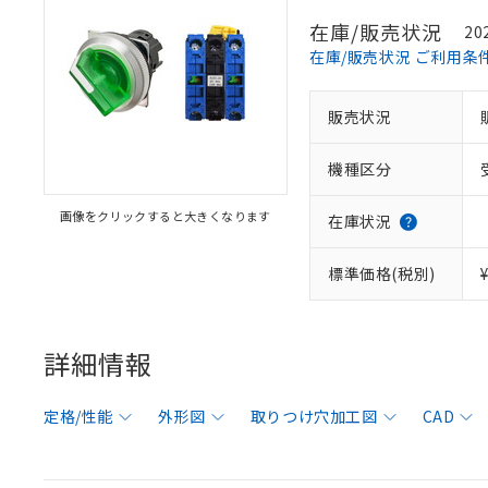
在庫/販売状況
20
在庫/販売状況 ご利用条
販売状況
機種区分
画像をクリックすると大きくなります
在庫状況
標準価格(税別)
詳細情報
定格/性能
外形図
取りつけ穴加工図
CAD