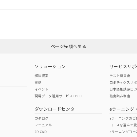
ログイン/会員登録
適合状況については、「カスタマーサポートセンタ お客様相談室」または貴
みください。
非含有証明書
※3
ページ先頭へ戻る
ダウンロードはこちら
ソリューション
サービスサポ
解決提案
テスト機貸出
事例
ロボティクスサ
イベント
日本語相談窓口
現場データ活用サービスi-BELT
輸出該非判定
I)
PBBs
PBDEs
DBP
ダウンロードセンタ
eラーニング
カタログ
eラーニングのご
マニュアル
コースを選んで受
O
O
O
2D CAD
eラーニングコー