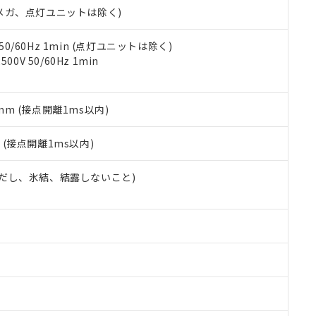
令のフタル酸エステル類４物質の対応では、対応完了までの期間は出
00Vメガ、点灯ユニットは除く)
備考欄に対応日を記載しておりました。
品への在庫切替を完了していることから、特段のことがない限り、20
 50/60Hz 1min (点灯ユニットは除く)
す。
0V 50/60Hz 1min
5mm (接点開離1ms以内)
2
(接点開離1ms以内)
 (ただし、氷結、結露しないこと)