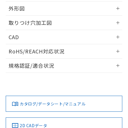
51物質の非含有証明書（当社基準）
の共同利用に関して"
の「1.共同利
※本証明書は発行日時点で非含有を証明す
外形図
用者の範囲」に記載されている法人を
るもので、過去に遡って非含有を証明する
指します。
ものではありません。
情報更新：2026/05/21
取りつけ穴加工図
また、RoHS指令のフタル酸エステル類４
物質の対応では、対応完了までの期間は出
情報更新：2026/05/21
CAD
荷製品に未対応品が混在することから備考
欄に対応日を記載しておりました。
ログイン/会員登録いただくと、CADデータをダウンロー
既に当社にて対応品への在庫切替を完了
RoHS/REACH対応状況
ドすることができます。
していることから、特段のことがない限
り、2022年1月12日より割愛しておりま
情報更新：2026/7/29
規格認証/適合状況
す。
ログイン/会員登録
EU RoHS
注意事項・凡例
A30NW-2MM-TAA-P202-ACについての規格認証/適合状況に
ついては、「カスタマーサポートセンタ お客様相談室」また
は貴社担当オムロン営業員または販売店にお問い合わせくだ
対応状況
対応予定月
※1
※2
さい。
ダウンロードデータをご利用いただく前に、以下を必ずお読
みください。
カタログ/データシート/マニュアル
対応済み
ソフトウェアの使用条件
お問い合わせ
中国 RoHS
注意事項・凡例
2D CADデータ