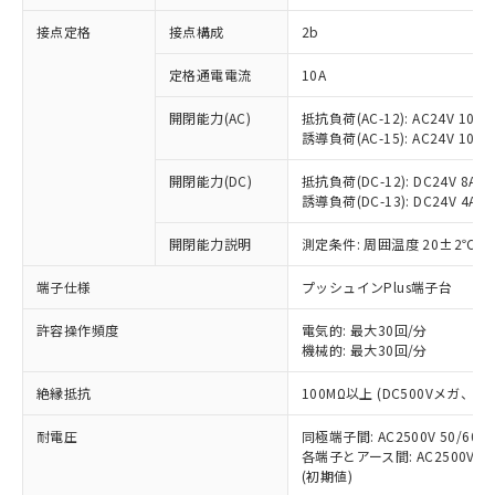
非含有に対応した製品が提供可能な商品で
接点定格
接点構成
2b
す。
対応予定：EU RoHS指令（10物質）の非含
ご利用条件
定格通電電流
10A
有に対応した製品に切り替える予定のある
商品です。
開閉能力(AC)
抵抗負荷(AC-12): AC24V 10A/A
対応予定なし：EU RoHS指令（10物質）の
誘導負荷(AC-15): AC24V 10A/AC
以下の条件をお読みいただき、同意のうえ
非含有に非対応の商品で、対応品を出す予
ご利用ください。
定はありません。
開閉能力(DC)
抵抗負荷(DC-12): DC24V 8A/DC
調査・確認中：EU RoHS指令（10物質）の
誘導負荷(DC-13): DC24V 4A/DC
本サービスは、当社制御機器事業取扱
※1 中国RoHS○×表
非含有の対応状況を調査中または確認中の
商品の当社在庫状況および標準価格
開閉能力説明
測定条件: 周囲温度 20±2℃、
商品です。
(税抜)を提供させていただくもので
「○」：最大均質材料含有率が中国RoHSの
非該当品：ライセンス料など無形物で、有
す。
端子仕様
プッシュインPlus端子台
基準値以下であることを示します。
害物質有無と関係のない商品です。
当社制御機器事業取扱商品の中には、
「×」：最大均質材料含有率が中国RoHSの
仕入先様の事情により、非含有部品として
本サービスの対象外となる商品もある
許容操作頻度
電気的: 最大30回/分
基準値を超えていることを示します。
いたものが、含有品と判明した場合などや
当社は、これら貴社製品のうち、外国
ことをご了承ください。
機械的: 最大30回/分
「－」：未確認です。当社販売部門へお問
むを得ず変更することがあります。
為替および外国貿易法に定める商品
在庫状況および標準価格照会結果は、
い合わせください。
（以下｢規制貨物等」という）を輸出
絶縁抵抗
100MΩ以上 (DC500Vメガ、
記載している更新日時点での社内デー
*EU RoHS指令（10物質）：
または国外への提供する場合は、日本
記
タに基づき作成されるものであり、閲
説明
鉛(Pb) 1000ppm以下、 水銀(Hg) 1000ppm以下、 カド
*中国RoHS10物質の基準値 (GB/T26572)：
国政府の輸出許可(または役務取引許
耐電圧
同極端子間: AC2500V 50/60
号
覧された時点での実際の在庫および標
ミウム(Cd) 100ppm以下、
Pb(鉛) :1000ppm、 Hg(水銀) : 1000ppm、 Cd(カドミウ
各端子とアース間: AC2500V 50/
可)を取得するなどの必要な手続きを
六価クロム(Cr(Ⅵ)) 1000ppm以下、ポリ臭化ビフェニル
ム) : 100ppm、
準価格とは異なる場合があることをご
類(PBB) 1000ppm以下、ポリ臭化ジフェニルエーテル類
(初期値)
Cr(Ⅵ)(六価クロム) : 1000ppm、 PBBs(ポリ臭化ビフェ
とります。
了承ください。
(PBDE) 1000ppm以下、フタル酸ビス(2-エチルヘキシ