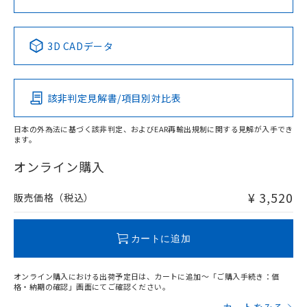
中国 RoHS表
※1 ※2
3D CADデータ
Pb
Hg
Cd
Cr(VI)
該非判定見解書/項目別対比表
X
O
O
O
日本の外為法に基づく該非判定、およびEAR再輸出規制に関する見解が入手でき
ます。
"対応済み"や非含有の記載がされた商品であっても、流通
在庫等で未対応品が混在する可能性があります。
オンライン購入
非含有品が必要な際は、弊社営業部門もしくは販売店へお
問い合わせください。
¥ 3,520
販売価格（税込）
この製品のRoHS/REACH対応状況ページへ
カートに追加
オンライン購入における出荷予定日は、カートに追加～「ご購入手続き：価
格・納期の確認」画面にてご確認ください。