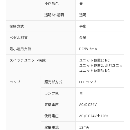
操作部色
青
透明/不透明
透明
復帰方式
手動
ベゼル材質
金属
最小適用負荷
DC5V 6mA
スイッチユニット構成
ユニット位置1: NC
ユニット位置2: 点灯ユニット
ユニット位置3: NC
ランプ
照光部方式
LEDランプ
ランプ色
青
定格電圧
AC/DC24V
※1 対応状況
使用電圧
AC/DC24V±10%
定格電流
12mA
対応済み：EU RoHS指令（10物質）の