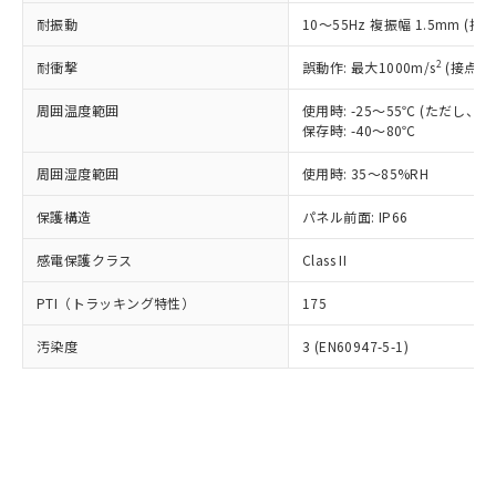
○
一定数以上の在庫あり
ニル類) : 1000ppm、 PBDEs(ポリ臭化ジフェニルエーテ
当社は規制貨物を破棄する場合は、完
ル) (DEHP)(別名：DOP) 1000ppm以下、フタル酸ブチ
正式な納期状況および標準価格はお客
ル類) : 1000ppm、
耐振動
10～55Hz 複振幅 1.5mm (接
ルベンジル（BBP） 1000ppm以下、フタル酸ジブチル
全に破砕するなど、違法に輸出されな
DBP(フタル酸ジブチル) : 1000ppm、 DIBP(フタル酸ジ
様のお取引先、またはお客様担当のオ
（DBP） 1000ppm以下、フタル酸ジイソブチル
イソブチル) : 1000ppm、 BBP(フタル酸ブチルベンジ
△
一定数には満たないが在庫あり
いよう必要な手段を講じます。
ムロン制御機器販売店・当社販売員に
(DIBP) 1000ppm以下
2
耐衝撃
ル) : 1000ppm、
誤動作: 最大1000m/s
(接点開
当社は貴社製品を、核兵器、ミサイ
但し、RoHS指令で産業用監視および制御機器に対する
DEHP(フタル酸ビス(2-エチルヘキシル)) : 1000ppm
ご相談ください。
適用除外項目は除く。
ル、化学兵器、生物兵器またはその他
－
在庫なし(最新の在庫状況につ
オムロン制御機器販売店や当社販売拠
周囲温度範囲
使用時: -25～55℃ (ただし
フタル酸エステル類の４物質については閾値を超える意
武器並びにこれらの製造装置等に一切
いては、お客様のお取引先、ま
図的な使用がないことを確認しています。
保存時: -40～80℃
点は「
販売ネットワーク
」をご確認
※2 環境保護使用期限
使用いたしません。
たはお客様担当のオムロン制御
ください。
当社は、貴社製品を第三者に販売する
周囲湿度範囲
使用時: 35～85%RH
機器販売店・当社販売員にご確
在庫状況および標準価格結果を当社の
※2 対応予定月
「ｅ」：有害物質（10物質）のすべてが基
場合は、上記1、2および3の内容を当
認ください)
事前の承諾なく第三者に漏洩または開
準値以下であることを示します。
保護構造
パネル前面: IP66
該第三者に通知します。また当社は、
示しないようお願いします。
部品在庫の切り替え状況などにより、予定
「10」：通常の使用状況下において有害物
販売先および販売に係わる関係者が違
マイパーツ機能（部品リスト作成サー
空
受注生産機種、また在庫状況の
感電保護クラス
Class II
月が前後することがあります。
質が外部に漏えいし、環境に深刻な影響を
法に輸出するおそれがある場合は、取
ビス）をご利用いただくには、I-Web
白
情報を公開していない機種
及ぼさない年数を意味します。
り引きをいたしません。
メンバーズにご登録されている必要が
PTI（トラッキング特性）
175
「－」：未確認です。当社販売部門へお問
あります。
い合わせください。
お客様が当ウェブサイト上で当社にご
汚染度
3 (EN60947-5-1)
※3 非含有証明書ダウンロード
登録された部品リストについて、当社
および当社の共同利用者が、当社の製
下記の非含有証明書をダウンロードするこ
品・サービスに関するお客様との取
とができます。
合意する
キャンセル
引・商談に必要な範囲で利用すること
をご了承ください。
EU RoHS指令（10物質）の非含有証明書
※当社の共同利用者とは、
"個人情報