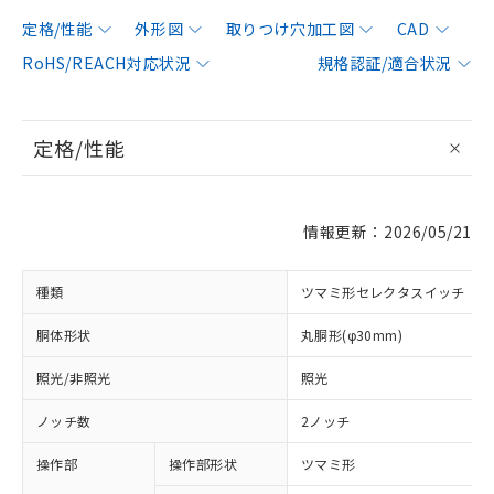
定格/性能
外形図
取りつけ穴加工図
CAD
RoHS/REACH対応状況
規格認証/適合状況
定格/性能
情報更新：2026/05/21
種類
ツマミ形セレクタスイッチ
胴体形状
丸胴形(φ30mm)
照光/非照光
照光
ノッチ数
2ノッチ
操作部
操作部形状
ツマミ形