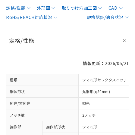
定格/性能
外形図
取りつけ穴加工図
CAD
RoHS/REACH対応状況
規格認証/適合状況
定格/性能
情報更新：2026/05/21
種類
ツマミ形セレクタスイッチ
胴体形状
丸胴形(φ30mm)
照光/非照光
照光
ノッチ数
2ノッチ
操作部
操作部形状
ツマミ形