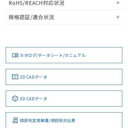
RoHS/REACH対応状況
ドすることができます。
情報更新：2026/7/29
規格認証/適合状況
ログイン/会員登録
EU RoHS
注意事項・凡例
A30NW-2MM-TAA-P102-ADについての規格認証/適合状況に
ついては、「カスタマーサポートセンタ お客様相談室」また
は貴社担当オムロン営業員または販売店にお問い合わせくだ
対応状況
対応予定月
※1
※2
さい。
ダウンロードデータをご利用いただく前に、以下を必ずお読
みください。
カタログ/データシート/マニュアル
対応済み
ソフトウェアの使用条件
お問い合わせ
中国 RoHS
注意事項・凡例
2D CADデータ
中国 RoHS表
※1 ※2
3D CADデータ
Pb
Hg
Cd
Cr(VI)
該非判定見解書/項目別対比表
O
O
O
O