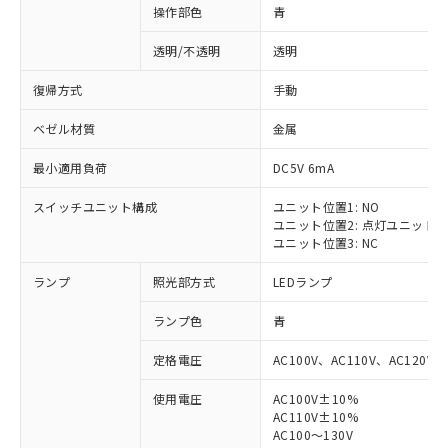
操作部色
青
透明/不透明
透明
復帰方式
手動
ベゼル材質
金属
最小適用負荷
DC5V 6mA
スイッチユニット構成
ユニット位置1: NO
ユニット位置2: 点灯ユニット
ユニット位置3: NC
ランプ
照光部方式
LEDランプ
ランプ色
青
定格電圧
AC100V、AC110V、AC120V
使用電圧
AC100V±10%
AC110V±10%
AC100～130V