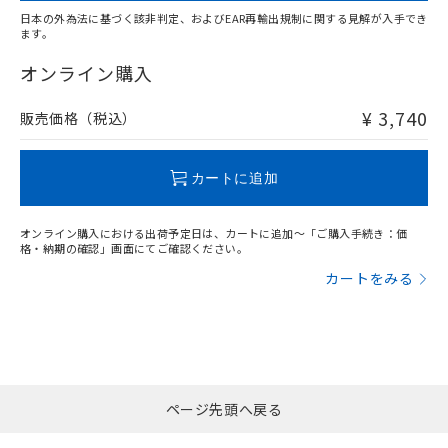
日本の外為法に基づく該非判定、およびEAR再輸出規制に関する見解が入手でき
ます。
"対応済み"や非含有の記載がされた商品であっても、流通
在庫等で未対応品が混在する可能性があります。
オンライン購入
非含有品が必要な際は、弊社営業部門もしくは販売店へお
問い合わせください。
¥ 3,740
販売価格（税込）
この製品のRoHS/REACH対応状況ページへ
カートに追加
オンライン購入における出荷予定日は、カートに追加～「ご購入手続き：価
格・納期の確認」画面にてご確認ください。
カートをみる
ページ先頭へ戻る