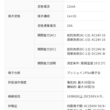
定格電流
12mA
接点定格
接点構成
1a+1b
※1 対応状況
定格通電電流
10A
対応済み：EU RoHS指令（10物質）の
開閉能力(AC)
抵抗負荷(AC-12): AC24V 10A/A
非含有に対応した製品が提供可能な商品で
誘導負荷(AC-15): AC24V 10A/AC
す。
対応予定：EU RoHS指令（10物質）の非含
開閉能力(DC)
抵抗負荷(DC-12): DC24V 8A/DC
ご利用条件
有に対応した製品に切り替える予定のある
誘導負荷(DC-13): DC24V 4A/DC
商品です。
対応予定なし：EU RoHS指令（10物質）の
開閉能力説明
測定条件: 周囲温度 20±2℃、
以下の条件をお読みいただき、同意のうえ
非含有に非対応の商品で、対応品を出す予
ご利用ください。
端子仕様
プッシュインPlus端子台
定はありません。
調査・確認中：EU RoHS指令（10物質）の
本サービスは、当社制御機器事業取扱
許容操作頻度
電気的: 最大30回/分
※1 中国RoHS○×表
非含有の対応状況を調査中または確認中の
商品の当社在庫状況および標準価格
機械的: 最大30回/分
商品です。
(税抜)を提供させていただくもので
「○」：最大均質材料含有率が中国RoHSの
非該当品：ライセンス料など無形物で、有
絶縁抵抗
す。
100MΩ以上 (DC500Vメガ、
基準値以下であることを示します。
害物質有無と関係のない商品です。
当社制御機器事業取扱商品の中には、
「×」：最大均質材料含有率が中国RoHSの
仕入先様の事情により、非含有部品として
耐電圧
同極端子間: AC2500V 50/60
本サービスの対象外となる商品もある
基準値を超えていることを示します。
いたものが、含有品と判明した場合などや