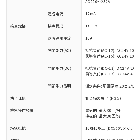
AC220～250V
定格電流
12mA
接点定格
接点構成
1a+1b
※1 対応状況
定格通電電流
10A
対応済み：EU RoHS指令（10物質）の
非含有に対応した製品が提供可能な商品で
開閉能力(AC)
抵抗負荷(AC-12): AC24V 10A/A
誘導負荷(AC-15): AC24V 10A/AC
す。
対応予定：EU RoHS指令（10物質）の非含
ご利用条件
開閉能力(DC)
抵抗負荷(DC-12): DC24V 8A/DC
有に対応した製品に切り替える予定のある
誘導負荷(DC-13): DC24V 4A/DC
商品です。
対応予定なし：EU RoHS指令（10物質）の
開閉能力説明
測定条件: 周囲温度 20±2℃、
以下の条件をお読みいただき、同意のうえ
非含有に非対応の商品で、対応品を出す予
ご利用ください。
定はありません。
端子仕様
ねじ締め端子 (M3.5)
調査・確認中：EU RoHS指令（10物質）の
本サービスは、当社制御機器事業取扱
※1 中国RoHS○×表
非含有の対応状況を調査中または確認中の
許容操作頻度
電気的: 最大30回/分
商品の当社在庫状況および標準価格
商品です。
機械的: 最大30回/分
(税抜)を提供させていただくもので
「○」：最大均質材料含有率が中国RoHSの
非該当品：ライセンス料など無形物で、有
す。
基準値以下であることを示します。
絶縁抵抗
100MΩ以上 (DC500Vメガ、
害物質有無と関係のない商品です。
当社制御機器事業取扱商品の中には、
「×」：最大均質材料含有率が中国RoHSの
仕入先様の事情により、非含有部品として
本サービスの対象外となる商品もある