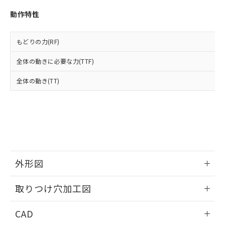
い合わせください。
お客様が当ウェブサイト上で当社にご
※3 非含有証明書ダウンロード
動作特性
登録された部品リストについて、当社
および当社の共同利用者が、当社の製
下記の非含有証明書をダウンロードするこ
品・サービスに関するお客様との取
もどりの力(RF)
とができます。
合意する
キャンセル
引・商談に必要な範囲で利用すること
をご了承ください。
全体の動きに必要な力(TTF)
EU RoHS指令（10物質）の非含有証明書
※当社の共同利用者とは、
"個人情報
51物質の非含有証明書（当社基準）
の共同利用に関して"
の「1.共同利
全体の動き(TT)
※本証明書は発行日時点で非含有を証明す
用者の範囲」に記載されている法人を
るもので、過去に遡って非含有を証明する
指します。
ものではありません。
また、RoHS指令のフタル酸エステル類４
物質の対応では、対応完了までの期間は出
荷製品に未対応品が混在することから備考
欄に対応日を記載しておりました。
既に当社にて対応品への在庫切替を完了
外形図
していることから、特段のことがない限
り、2022年1月12日より割愛しておりま
情報更新：2026/05/21
取りつけ穴加工図
す。
情報更新：2026/05/21
CAD