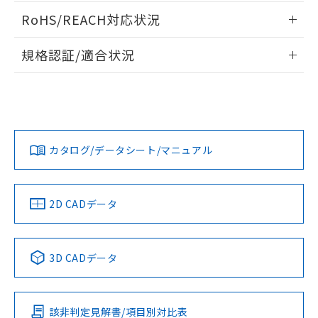
ログイン/会員登録いただくと、CADデータをダウンロー
RoHS/REACH対応状況
ドすることができます。
情報更新：2026/7/29
規格認証/適合状況
ログイン/会員登録
EU RoHS
注意事項・凡例
A30NW-2MM-TAA-G102-AEについての規格認証/適合状況に
ついては、「カスタマーサポートセンタ お客様相談室」また
は貴社担当オムロン営業員または販売店にお問い合わせくだ
対応状況
対応予定月
※1
※2
さい。
ダウンロードデータをご利用いただく前に、以下を必ずお読
みください。
カタログ/データシート/マニュアル
対応済み
ソフトウェアの使用条件
お問い合わせ
中国 RoHS
注意事項・凡例
2D CADデータ
中国 RoHS表
※1 ※2
3D CADデータ
Pb
Hg
Cd
Cr(VI)
該非判定見解書/項目別対比表
O
O
O
O