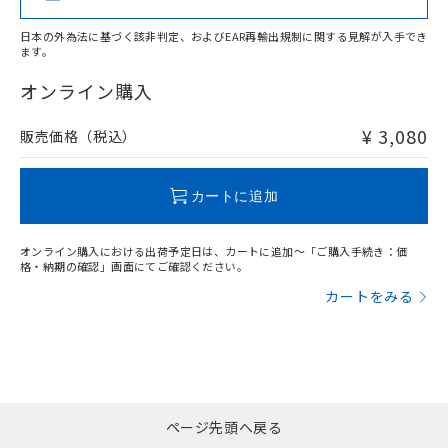
日本の外為法に基づく該非判定、およびEAR再輸出規制に関する見解が入手でき
ます。
"対応済み"や非含有の記載がされた商品であっても、流通
在庫等で未対応品が混在する可能性があります。
オンライン購入
非含有品が必要な際は、弊社営業部門もしくは販売店へお
問い合わせください。
¥ 3,080
販売価格（税込）
この製品のRoHS/REACH対応状況ページへ
カートに追加
オンライン購入における出荷予定日は、カートに追加～「ご購入手続き：価
格・納期の確認」画面にてご確認ください。
カートをみる
ページ先頭へ戻る