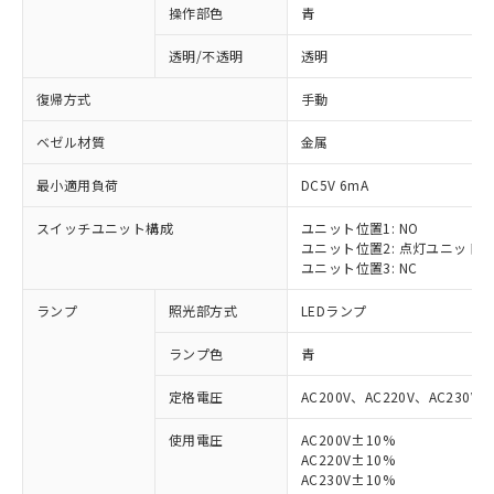
操作部色
青
透明/不透明
透明
復帰方式
手動
ベゼル材質
金属
最小適用負荷
DC5V 6mA
スイッチユニット構成
ユニット位置1: NO
ユニット位置2: 点灯ユニット
ユニット位置3: NC
ランプ
照光部方式
LEDランプ
ランプ色
青
定格電圧
AC200V、AC220V、AC230V、
使用電圧
AC200V±10%
AC220V±10%
AC230V±10%