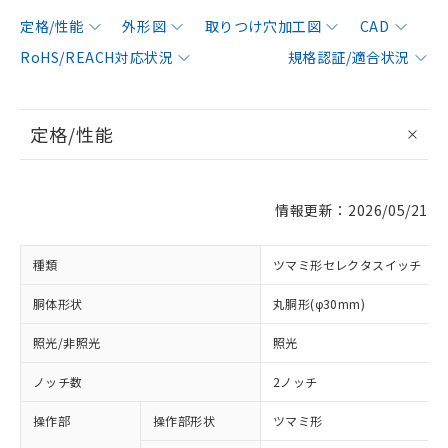
定格/性能
外形図
取りつけ穴加工図
CAD
RoHS/REACH対応状況
規格認証/適合状況
定格/性能
情報更新：2026/05/21
種類
ツマミ形セレクタスイッチ
胴体形状
丸胴形(φ30mm)
照光/非照光
照光
ノッチ数
2ノッチ
操作部
操作部形状
ツマミ形