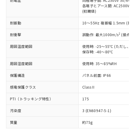
耐電圧
同極端子間: AC2500V 50/60
基準値を超えていることを示します。
いたものが、含有品と判明した場合などや
当社は、これら貴社製品のうち、外国
ことをご了承ください。
各端子とアース間: AC2500V 50/
「－」：未確認です。当社販売部門へお問
むを得ず変更することがあります。
為替および外国貿易法に定める商品
在庫状況および標準価格照会結果は、
(初期値)
い合わせください。
（以下｢規制貨物等」という）を輸出
記載している更新日時点での社内デー
*EU RoHS指令（10物質）：
または国外への提供する場合は、日本
耐振動
10～55Hz 複振幅 1.5mm (接
記
タに基づき作成されるものであり、閲
説明
鉛(Pb) 1000ppm以下、 水銀(Hg) 1000ppm以下、 カド
*中国RoHS10物質の基準値 (GB/T26572)：
国政府の輸出許可(または役務取引許
号
覧された時点での実際の在庫および標
ミウム(Cd) 100ppm以下、
Pb(鉛) :1000ppm、 Hg(水銀) : 1000ppm、 Cd(カドミウ
2
耐衝撃
可)を取得するなどの必要な手続きを
誤動作: 最大1000m/s
(接点開
六価クロム(Cr(Ⅵ)) 1000ppm以下、ポリ臭化ビフェニル
ム) : 100ppm、
準価格とは異なる場合があることをご
類(PBB) 1000ppm以下、ポリ臭化ジフェニルエーテル類
Cr(Ⅵ)(六価クロム) : 1000ppm、 PBBs(ポリ臭化ビフェ
とります。
了承ください。
(PBDE) 1000ppm以下、フタル酸ビス(2-エチルヘキシ
○
一定数以上の在庫あり
ニル類) : 1000ppm、 PBDEs(ポリ臭化ジフェニルエーテ
周囲温度範囲
使用時: -25～55℃ (ただし
当社は規制貨物を破棄する場合は、完
ル) (DEHP)(別名：DOP) 1000ppm以下、フタル酸ブチ
正式な納期状況および標準価格はお客
ル類) : 1000ppm、
保存時: -40～80℃
ルベンジル（BBP） 1000ppm以下、フタル酸ジブチル
全に破砕するなど、違法に輸出されな
DBP(フタル酸ジブチル) : 1000ppm、 DIBP(フタル酸ジ
様のお取引先、またはお客様担当のオ
（DBP） 1000ppm以下、フタル酸ジイソブチル
イソブチル) : 1000ppm、 BBP(フタル酸ブチルベンジ
△
一定数には満たないが在庫あり
いよう必要な手段を講じます。
ムロン制御機器販売店・当社販売員に
(DIBP) 1000ppm以下
ル) : 1000ppm、
周囲湿度範囲
使用時: 35～85%RH
当社は貴社製品を、核兵器、ミサイ
但し、RoHS指令で産業用監視および制御機器に対する
DEHP(フタル酸ビス(2-エチルヘキシル)) : 1000ppm
ご相談ください。
適用除外項目は除く。
ル、化学兵器、生物兵器またはその他
－
在庫なし(最新の在庫状況につ
オムロン制御機器販売店や当社販売拠
保護構造
パネル前面: IP66
フタル酸エステル類の４物質については閾値を超える意
武器並びにこれらの製造装置等に一切
いては、お客様のお取引先、ま
図的な使用がないことを確認しています。
点は「
販売ネットワーク
」をご確認
※2 環境保護使用期限
使用いたしません。
たはお客様担当のオムロン制御
感電保護クラス
ください。
Class II
当社は、貴社製品を第三者に販売する
機器販売店・当社販売員にご確
在庫状況および標準価格結果を当社の
※2 対応予定月
「ｅ」：有害物質（10物質）のすべてが基
場合は、上記1、2および3の内容を当
PTI（トラッキング特性）
認ください)
175
事前の承諾なく第三者に漏洩または開
準値以下であることを示します。
該第三者に通知します。また当社は、
示しないようお願いします。
部品在庫の切り替え状況などにより、予定
「10」：通常の使用状況下において有害物
汚染度
販売先および販売に係わる関係者が違
3 (EN60947-5-1)
マイパーツ機能（部品リスト作成サー
空
受注生産機種、また在庫状況の
月が前後することがあります。
質が外部に漏えいし、環境に深刻な影響を
法に輸出するおそれがある場合は、取
ビス）をご利用いただくには、I-Web
白
情報を公開していない機種
質量
及ぼさない年数を意味します。
約75g
り引きをいたしません。
メンバーズにご登録されている必要が
「－」：未確認です。当社販売部門へお問
あります。