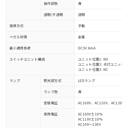
操作部色
青
透明/不透明
透明
復帰方式
手動
ベゼル材質
金属
最小適用負荷
DC5V 6mA
スイッチユニット構成
ユニット位置1: NO
ユニット位置2: 点灯ユニット
ユニット位置3: NC
ランプ
照光部方式
LEDランプ
ランプ色
青
定格電圧
AC100V、AC110V、AC120V
使用電圧
AC100V±10%
AC110V±10%
AC100～130V