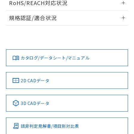
RoHS/REACH対応状況
ドすることができます。
情報更新：2026/7/29
規格認証/適合状況
ログイン/会員登録
EU RoHS
注意事項・凡例
A30NW-2MM-TAA-G102-ADについての規格認証/適合状況に
ついては、「カスタマーサポートセンタ お客様相談室」また
は貴社担当オムロン営業員または販売店にお問い合わせくだ
対応状況
対応予定月
※1
※2
さい。
ダウンロードデータをご利用いただく前に、以下を必ずお読
みください。
カタログ/データシート/マニュアル
対応済み
ソフトウェアの使用条件
お問い合わせ
中国 RoHS
注意事項・凡例
2D CADデータ
中国 RoHS表
※1 ※2
3D CADデータ
Pb
Hg
Cd
Cr(VI)
該非判定見解書/項目別対比表
O
O
O
O