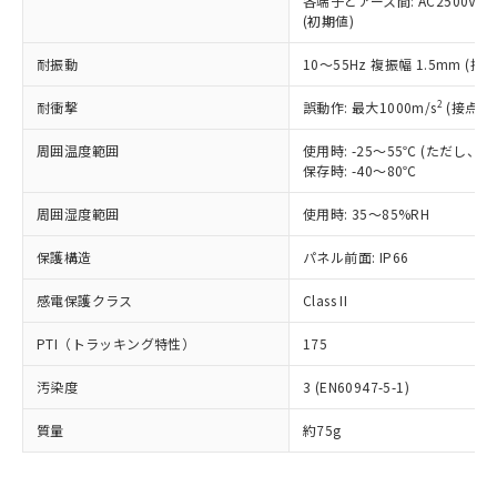
当社は、これら貴社製品のうち、外国
各端子とアース間: AC2500V 50/
ことをご了承ください。
「－」：未確認です。当社販売部門へお問
むを得ず変更することがあります。
(初期値)
為替および外国貿易法に定める商品
在庫状況および標準価格照会結果は、
い合わせください。
（以下｢規制貨物等」という）を輸出
記載している更新日時点での社内デー
耐振動
10～55Hz 複振幅 1.5mm (接
*EU RoHS指令（10物質）：
または国外への提供する場合は、日本
記
タに基づき作成されるものであり、閲
説明
鉛(Pb) 1000ppm以下、 水銀(Hg) 1000ppm以下、 カド
*中国RoHS10物質の基準値 (GB/T26572)：
国政府の輸出許可(または役務取引許
号
覧された時点での実際の在庫および標
ミウム(Cd) 100ppm以下、
Pb(鉛) :1000ppm、 Hg(水銀) : 1000ppm、 Cd(カドミウ
2
耐衝撃
誤動作: 最大1000m/s
(接点開
可)を取得するなどの必要な手続きを
六価クロム(Cr(Ⅵ)) 1000ppm以下、ポリ臭化ビフェニル
ム) : 100ppm、
準価格とは異なる場合があることをご
類(PBB) 1000ppm以下、ポリ臭化ジフェニルエーテル類
Cr(Ⅵ)(六価クロム) : 1000ppm、 PBBs(ポリ臭化ビフェ
とります。
了承ください。
周囲温度範囲
使用時: -25～55℃ (ただし
(PBDE) 1000ppm以下、フタル酸ビス(2-エチルヘキシ
○
一定数以上の在庫あり
ニル類) : 1000ppm、 PBDEs(ポリ臭化ジフェニルエーテ
当社は規制貨物を破棄する場合は、完
ル) (DEHP)(別名：DOP) 1000ppm以下、フタル酸ブチ
正式な納期状況および標準価格はお客
保存時: -40～80℃
ル類) : 1000ppm、
ルベンジル（BBP） 1000ppm以下、フタル酸ジブチル
全に破砕するなど、違法に輸出されな
DBP(フタル酸ジブチル) : 1000ppm、 DIBP(フタル酸ジ
様のお取引先、またはお客様担当のオ
（DBP） 1000ppm以下、フタル酸ジイソブチル
イソブチル) : 1000ppm、 BBP(フタル酸ブチルベンジ
△
一定数には満たないが在庫あり
いよう必要な手段を講じます。
周囲湿度範囲
使用時: 35～85%RH
ムロン制御機器販売店・当社販売員に
(DIBP) 1000ppm以下
ル) : 1000ppm、
当社は貴社製品を、核兵器、ミサイ
但し、RoHS指令で産業用監視および制御機器に対する
DEHP(フタル酸ビス(2-エチルヘキシル)) : 1000ppm
ご相談ください。
適用除外項目は除く。
保護構造
ル、化学兵器、生物兵器またはその他
パネル前面: IP66
－
在庫なし(最新の在庫状況につ
オムロン制御機器販売店や当社販売拠
フタル酸エステル類の４物質については閾値を超える意
武器並びにこれらの製造装置等に一切
いては、お客様のお取引先、ま
図的な使用がないことを確認しています。
点は「
販売ネットワーク
」をご確認
※2 環境保護使用期限
感電保護クラス
Class II
使用いたしません。
たはお客様担当のオムロン制御
ください。
当社は、貴社製品を第三者に販売する
機器販売店・当社販売員にご確
在庫状況および標準価格結果を当社の
PTI（トラッキング特性）
175
※2 対応予定月
「ｅ」：有害物質（10物質）のすべてが基
場合は、上記1、2および3の内容を当
認ください)
事前の承諾なく第三者に漏洩または開
準値以下であることを示します。
該第三者に通知します。また当社は、
示しないようお願いします。
汚染度
3 (EN60947-5-1)
部品在庫の切り替え状況などにより、予定
「10」：通常の使用状況下において有害物
販売先および販売に係わる関係者が違
マイパーツ機能（部品リスト作成サー
空
受注生産機種、また在庫状況の
月が前後することがあります。
質が外部に漏えいし、環境に深刻な影響を
法に輸出するおそれがある場合は、取
ビス）をご利用いただくには、I-Web
質量
白
情報を公開していない機種
約75g
及ぼさない年数を意味します。
り引きをいたしません。
メンバーズにご登録されている必要が
「－」：未確認です。当社販売部門へお問
あります。
い合わせください。