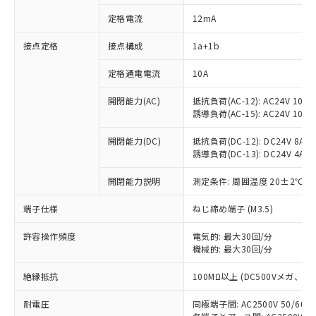
定格電流
12mA
接点定格
接点構成
1a+1b
※1 対応状況
定格通電電流
10A
対応済み：EU RoHS指令（10物質）の
開閉能力(AC)
抵抗負荷(AC-12): AC24V 10A/A
非含有に対応した製品が提供可能な商品で
誘導負荷(AC-15): AC24V 10A/AC
す。
対応予定：EU RoHS指令（10物質）の非含
開閉能力(DC)
抵抗負荷(DC-12): DC24V 8A/DC
ご利用条件
有に対応した製品に切り替える予定のある
誘導負荷(DC-13): DC24V 4A/DC
商品です。
対応予定なし：EU RoHS指令（10物質）の
開閉能力説明
測定条件: 周囲温度 20±2℃、
以下の条件をお読みいただき、同意のうえ
非含有に非対応の商品で、対応品を出す予
ご利用ください。
端子仕様
ねじ締め端子 (M3.5)
定はありません。
調査・確認中：EU RoHS指令（10物質）の
本サービスは、当社制御機器事業取扱
許容操作頻度
電気的: 最大30回/分
※1 中国RoHS○×表
非含有の対応状況を調査中または確認中の
商品の当社在庫状況および標準価格
機械的: 最大30回/分
商品です。
(税抜)を提供させていただくもので
「○」：最大均質材料含有率が中国RoHSの
非該当品：ライセンス料など無形物で、有
絶縁抵抗
す。
100MΩ以上 (DC500Vメガ、
基準値以下であることを示します。
害物質有無と関係のない商品です。
当社制御機器事業取扱商品の中には、
「×」：最大均質材料含有率が中国RoHSの
仕入先様の事情により、非含有部品として
耐電圧
同極端子間: AC2500V 50/60
本サービスの対象外となる商品もある
基準値を超えていることを示します。
いたものが、含有品と判明した場合などや