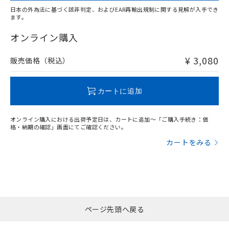
日本の外為法に基づく該非判定、およびEAR再輸出規制に関する見解が入手でき
ます。
"対応済み"や非含有の記載がされた商品であっても、流通
在庫等で未対応品が混在する可能性があります。
オンライン購入
非含有品が必要な際は、弊社営業部門もしくは販売店へお
問い合わせください。
¥ 3,080
販売価格（税込）
この製品のRoHS/REACH対応状況ページへ
カートに追加
オンライン購入における出荷予定日は、カートに追加～「ご購入手続き：価
格・納期の確認」画面にてご確認ください。
カートをみる
ページ先頭へ戻る