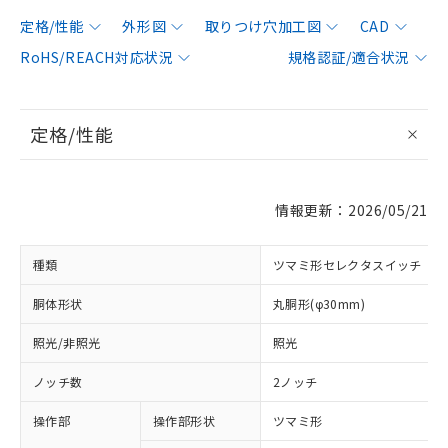
定格/性能
外形図
取りつけ穴加工図
CAD
RoHS/REACH対応状況
規格認証/適合状況
定格/性能
情報更新：2026/05/21
種類
ツマミ形セレクタスイッチ
胴体形状
丸胴形(φ30mm)
照光/非照光
照光
ノッチ数
2ノッチ
操作部
操作部形状
ツマミ形