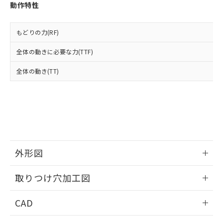
お客様が当ウェブサイト上で当社にご
動作特性
※3 非含有証明書ダウンロード
登録された部品リストについて、当社
および当社の共同利用者が、当社の製
下記の非含有証明書をダウンロードするこ
品・サービスに関するお客様との取
もどりの力(RF)
とができます。
合意する
キャンセル
引・商談に必要な範囲で利用すること
全体の動きに必要な力(TTF)
をご了承ください。
EU RoHS指令（10物質）の非含有証明書
※当社の共同利用者とは、
"個人情報
51物質の非含有証明書（当社基準）
全体の動き(TT)
の共同利用に関して"
の「1.共同利
※本証明書は発行日時点で非含有を証明す
用者の範囲」に記載されている法人を
るもので、過去に遡って非含有を証明する
指します。
ものではありません。
また、RoHS指令のフタル酸エステル類４
物質の対応では、対応完了までの期間は出
荷製品に未対応品が混在することから備考
欄に対応日を記載しておりました。
外形図
既に当社にて対応品への在庫切替を完了
していることから、特段のことがない限
情報更新：2026/05/21
り、2022年1月12日より割愛しておりま
取りつけ穴加工図
す。
情報更新：2026/05/21
CAD
ログイン/会員登録いただくと、CADデータをダウンロー