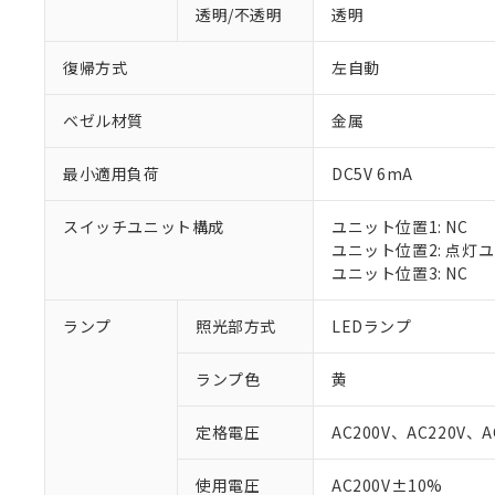
透明/不透明
透明
復帰方式
左自動
ベゼル材質
金属
最小適用負荷
DC5V 6mA
スイッチユニット構成
ユニット位置1: NC
ユニット位置2: 点灯
ユニット位置3: NC
ランプ
照光部方式
LEDランプ
※1 対応状況
ランプ色
黄
対応済み：EU
対応予定：EU R
定格電圧
AC200V、AC220V、A
対応予定なし：EU
調査・確認中：EU
ご利用条件
使用電圧
AC200V±10%
非該当品：ライセ