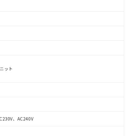
ユニット
 RoHS指令（10物質）の非含有に対応した製品が提供可能な商品です
oHS指令（10物質）の非含有に対応した製品に切り替える予定のある
C230V、AC240V
 RoHS指令（10物質）の非含有に非対応の商品で、対応品を出す予
 RoHS指令（10物質）の非含有の対応状況を調査中または確認中の
ンス料など無形物で、有害物質有無と関係のない商品です。