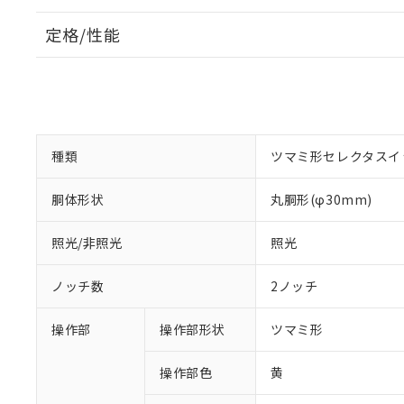
定格/性能
種類
ツマミ形セレクタスイ
胴体形状
丸胴形(φ30mm)
照光/非照光
照光
ノッチ数
2ノッチ
操作部
操作部形状
ツマミ形
操作部色
黄