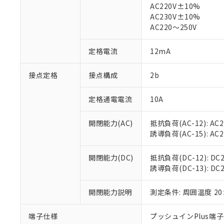
※1 中国RoHS
AC220V±10%
仕入先様の事情に
AC230V±10%
があります。
以下の条件をお読
「○」：最大均質
AC220～250V
「×」：最大均質
本サービスは
当社は、これ
*EU RoHS指令（10物
「－」：未確認で
鉛(Pb) 1000ppm以下、
くものです。
う）を輸出ま
定格電流
12mA
記
説明
六価クロム(Cr(Ⅵ)) 1
当社制御機器
などの必要な
フタル酸ビス(2-エチルヘ
号
*中国RoHS10物質の基準値 
ル（DBP） 1000ppm
在庫状況およ
当社は規制貨
接点定格
接点構成
2b
Pb(鉛) :1000ppm、 Hg
但し、RoHS指令で産
のであり、閲
ます。
Cr(Ⅵ)(六価クロム) : 
フタル酸エステル類の４
○
一定数以
DBP(フタル酸ジブチル) :
い。
当社は貴社製
DEHP(フタル酸ビス(2-エ
定格通電電流
10A
正式な納期状
置等に一切使
当社販売員に
※2 対応予定月
△
一定数に
当社は、貴社
開閉能力(AC)
抵抗負荷(AC-12): AC24
オムロン制御
また当社は、
※2 環境保護使
誘導負荷(AC-15): AC24V
在庫状況およ
部品在庫の切り替
たしません。
－
在庫なし
す。
「ｅ」：有害物質
機器販売
マイパーツ機
開閉能力(DC)
抵抗負荷(DC-12): DC24
「10」：通常の
ている必要が
誘導負荷(DC-13): DC24
味します。
空
受注生産
お客様が当ウ
※3 非含有証明
「－」：未確認で
白
が、当社の製
開閉能力説明
測定条件: 周囲温度 2
さい。
下記の非含有証明
※当社の共同
端子仕様
プッシュインPlus端
いる法人を指
EU RoHS指令（