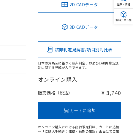
2D CADデータ
在庫・価格
無料テスト機
3D CADデータ
該非判定見解書/項目別対比表
日本の外為法に基づく該非判定、およびEAR再輸出規
制に関する見解が入手できます。
オンライン購入
¥ 3,740
販売価格（税込）
カートに追加
オンライン購入における出荷予定日は、カートに追加
～「ご購入手続き：価格・納期の確認」画面にてご確