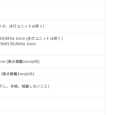
明書（当社基準）
日時点で非含有を証明するもので、過去に遡って非含有を証明するも
令のフタル酸エステル類４物質の対応では、対応完了までの期間は出
備考欄に対応日を記載しておりました。
品への在庫切替を完了していることから、特段のことがない限り、20
00Vメガ、点灯ユニットは除く)
す。
 50/60Hz 1min (点灯ユニットは除く)
0V 50/60Hz 1min
5mm (接点開離1ms以内)
2
(接点開離1ms以内)
 (ただし、氷結、結露しないこと)