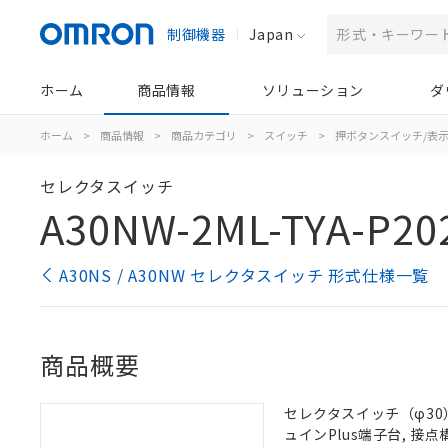
制御機器
Japan
ホーム
商品情報
ソリューション
ダ
ホーム
>
商品情報
>
商品カテゴリ
>
スイッチ
>
押ボタンスイッチ/表
セレクタスイッチ
A30NW-2ML-TYA-P20
A30NS / A30NW セレクタスイッチ 形式仕様一覧
商品概要
セレクタスイッチ（φ30）,
ュインPlus端子台, 接点構