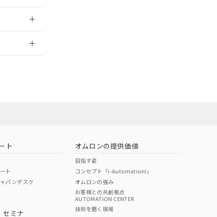
2026/7/29
担当オムロン営
お問い合わせ
ート
オムロンの提供価値
目指す姿
ポート
コンセプト「i-Automation!」
ジャパンデスク
オムロンの強み
お客様との共創拠点
AUTOMATION CENTER
DIBP
BBP
DEHP
環境保護
技術を磨く現場
・セミナ