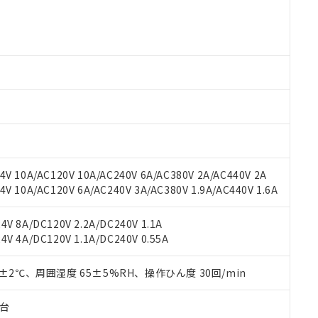
○×表
より、非含有部品としていたものが、含有品と判明した場合などやむ
みいただき、同意のうえご利用ください。
材料含有率が中国RoHSの基準値以下であることを示します。
材料含有率が中国RoHSの基準値を超えていることを示します。
、当社制御機器事業取扱商品の当社在庫状況および標準価格(税抜)
ら貴社製品のうち、外国為替および外国貿易法に定める商品（以下｢
質）：
す。当社販売部門へお問い合わせください。
 水銀(Hg) 1000ppm以下、 カドミウム(Cd) 100ppm以下、
たは国外への提供する場合は、日本国政府の輸出許可(または役務取
000ppm以下、ポリ臭化ビフェニル類(PBB) 1000ppm以下、ポリ臭化ジフェニルエーテル類(P
事業取扱商品の中には、本サービスの対象外となる商品もあること
手続きをとります。
キシル) (DEHP)(別名：DOP) 1000ppm以下、フタル酸ブチルベンジル（BBP） 100
(GB/T26572)：
以下、フタル酸ジイソブチル (DIBP) 1000ppm以下
び標準価格照会結果は、記載している更新日時点での社内データに
物を破棄する場合は、完全に破砕するなど、違法に輸出されないよ
(水銀) : 1000ppm、 Cd(カドミウム) : 100ppm、
業用監視および制御機器に対する適用除外項目は除く。
覧された時点での実際の在庫および標準価格とは異なる場合がある
1000ppm、 PBBs(ポリ臭化ビフェニル類) : 1000ppm、 PBDEs(ポリ臭化ジフェニルエーテル類
物質については閾値を超える意図的な使用がないことを確認しています。
上の在庫あり
 1000ppm、 DIBP(フタル酸ジイソブチル) : 1000ppm、 BBP(フタル酸ブチルベンジル) :
品を、核兵器、ミサイル、化学兵器、生物兵器またはその他武器並
チルヘキシル)) : 1000ppm
況および標準価格はお客様のお取引先、またはお客様担当のオムロ
用いたしません。
ご相談ください。
は満たないが在庫あり
製品を第三者に販売する場合は、上記1、2および3の内容を当該第
V 10A/AC120V 10A/AC240V 6A/AC380V 2A/AC440V 2A
機器販売店や当社販売拠点は「
販売ネットワーク
」をご確認くだ
販売先および販売に係わる関係者が違法に輸出するおそれがある場
用期限
 10A/AC120V 6A/AC240V 3A/AC380V 1.9A/AC440V 1.6A
び標準価格結果を当社の事前の承諾なく第三者に漏洩または開示し
え状況などにより、予定月が前後することがあります。
(最新の在庫状況については、お客様のお取引先、またはお客様担当
（10物質）のすべてが基準値以下であることを示します。
店・当社販売員にご確認ください)
能（部品リスト作成サービス）をご利用いただくには、I-Webメン
V 8A/DC120V 2.2A/DC240V 1.1A
使用状況下において有害物質が外部に漏えいし、環境に深刻な影響を
あります。
V 4A/DC120V 1.1A/DC240V 0.55A
機種、また在庫状況の情報を公開していない機種
ェブサイト上で当社にご登録された部品リストについて、当社およ
書ダウンロード
す。当社販売部門へお問い合わせください。
品・サービスに関するお客様との取引・商談に必要な範囲で利用す
合意する
キャンセル
0±2℃、周囲湿度 65±5%RH、操作ひん度 30回/min
書をダウンロードすることができます。
利用者とは、
"個人情報の共同利用に関して"
の「1.共同利用者の
子台
します。
10物質）の非含有証明書