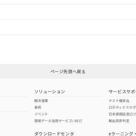
ードすることができます。
情報更新：
ログイン/会員登録
合状況については、「カスタマーサポートセンタ お客様相談室」または貴社
みください。
非含有証明書
※3
ページ先頭へ戻る
ダウンロードはこちら
ソリューション
サービスサポ
解決提案
テスト機貸出
事例
ロボティクスサ
イベント
日本語相談窓口
現場データ活用サービスi-BELT
輸出該非判定
I)
PBBs
PBDEs
DBP
ダウンロードセンタ
eラーニング