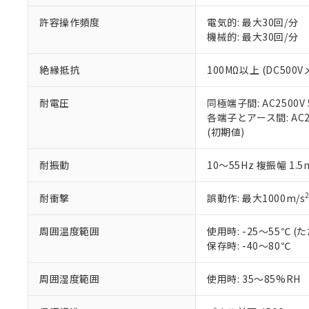
51物質の非含有証
許容操作頻度
電気的: 最大30回/分
※本証明書は発行
機械的: 最大30回/分
また、RoHS指
混在することから
既に当社にて対応
絶縁抵抗
100MΩ以上 (DC5
り割愛しておりま
耐電圧
同極端子間: AC2500V
各端子とアース間: AC250
(初期値)
耐振動
10～55Hz 複振幅 1.
耐衝撃
誤動作: 最大1000m/s
周囲温度範囲
使用時: -25～55℃
保存時: -40～80℃
周囲湿度範囲
使用時: 35～85%RH