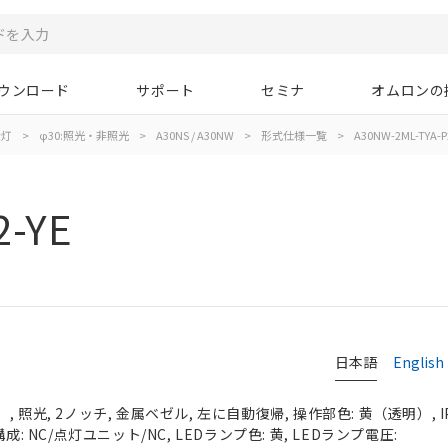
ウンロード
サポート
セミナ
オムロンの
示灯
>
φ30:照光・非照光
>
A30NS / A30NW
>
形式仕様一覧
>
A30NW-2ML-TYA-P
2-YE
日本語
English
 照光, 2ノッチ, 金属ベゼル, 左に自動復帰, 操作部色: 黄（透明）, IP
成: NC/点灯ユニット/NC, LEDランプ色: 黄, LEDランプ電圧: