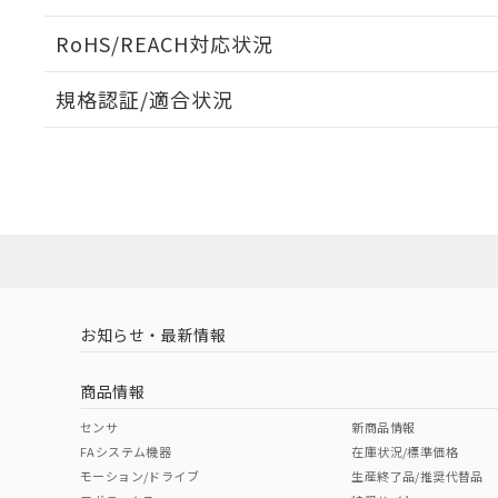
ログイン/会員登録いただくと、CADデータをダウンロ
RoHS/REACH対応状況
規格認証/適合状況
EU RoHS
注意事項・凡例
A30NW-2ML-TYA-P202-YEについての規格認証/適
業員または販売店にお問い合わせください。
ダウンロードデータをご利用いただく前に、以下を必ずお読
対応状況
対応予定月
※1
※2
ソフトウェアの使用条件
対応済み
お知らせ・最新情報
中国 RoHS
注意事項・凡例
商品情報
中国 RoHS表
※1 ※2
センサ
新商品情報
FAシステム機器
在庫状況/標準価格
Pb
Hg
Cd
Cr(V
モーション/ドライブ
生産終了品/推奨代替品