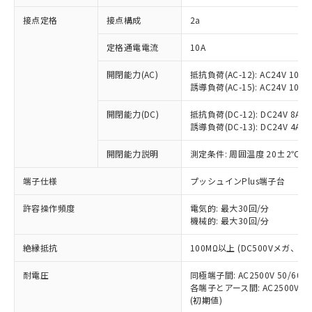
非含有に対応した製品が提供可能な商品で
接点定格
接点構成
2a
す。
対応予定：EU RoHS指令（10物質）の非含
ご利用条件
定格通電電流
10A
有に対応した製品に切り替える予定のある
商品です。
開閉能力(AC)
抵抗負荷(AC-12): AC24V 10A/A
対応予定なし：EU RoHS指令（10物質）の
誘導負荷(AC-15): AC24V 10A/AC
以下の条件をお読みいただき、同意のうえ
非含有に非対応の商品で、対応品を出す予
ご利用ください。
定はありません。
開閉能力(DC)
抵抗負荷(DC-12): DC24V 8A/DC
調査・確認中：EU RoHS指令（10物質）の
誘導負荷(DC-13): DC24V 4A/DC
本サービスは、当社制御機器事業取扱
※1 中国RoHS○×表
非含有の対応状況を調査中または確認中の
商品の当社在庫状況および標準価格
開閉能力説明
測定条件: 周囲温度 20±2℃、
商品です。
(税抜)を提供させていただくもので
「○」：最大均質材料含有率が中国RoHSの
非該当品：ライセンス料など無形物で、有
す。
端子仕様
プッシュインPlus端子台
基準値以下であることを示します。
害物質有無と関係のない商品です。
当社制御機器事業取扱商品の中には、
「×」：最大均質材料含有率が中国RoHSの
仕入先様の事情により、非含有部品として
本サービスの対象外となる商品もある
許容操作頻度
電気的: 最大30回/分
基準値を超えていることを示します。
いたものが、含有品と判明した場合などや
当社は、これら貴社製品のうち、外国
ことをご了承ください。
機械的: 最大30回/分
「－」：未確認です。当社販売部門へお問
むを得ず変更することがあります。
為替および外国貿易法に定める商品
在庫状況および標準価格照会結果は、
い合わせください。
（以下｢規制貨物等」という）を輸出
絶縁抵抗
100MΩ以上 (DC500Vメガ、
記載している更新日時点での社内デー
*EU RoHS指令（10物質）：
または国外への提供する場合は、日本
記
タに基づき作成されるものであり、閲
説明
鉛(Pb) 1000ppm以下、 水銀(Hg) 1000ppm以下、 カド
*中国RoHS10物質の基準値 (GB/T26572)：
国政府の輸出許可(または役務取引許
耐電圧
同極端子間: AC2500V 50/60
号
覧された時点での実際の在庫および標
ミウム(Cd) 100ppm以下、
Pb(鉛) :1000ppm、 Hg(水銀) : 1000ppm、 Cd(カドミウ
各端子とアース間: AC2500V 50/
可)を取得するなどの必要な手続きを
六価クロム(Cr(Ⅵ)) 1000ppm以下、ポリ臭化ビフェニル
ム) : 100ppm、
準価格とは異なる場合があることをご
類(PBB) 1000ppm以下、ポリ臭化ジフェニルエーテル類
(初期値)
Cr(Ⅵ)(六価クロム) : 1000ppm、 PBBs(ポリ臭化ビフェ
とります。
了承ください。
(PBDE) 1000ppm以下、フタル酸ビス(2-エチルヘキシ