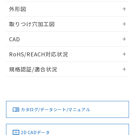
51物質の非含有証明書（当社基準）
の共同利用に関して"
の「1.共同利
※本証明書は発行日時点で非含有を証明す
外形図
用者の範囲」に記載されている法人を
るもので、過去に遡って非含有を証明する
指します。
ものではありません。
情報更新：2026/05/21
取りつけ穴加工図
また、RoHS指令のフタル酸エステル類４
物質の対応では、対応完了までの期間は出
情報更新：2026/05/21
CAD
荷製品に未対応品が混在することから備考
欄に対応日を記載しておりました。
ログイン/会員登録いただくと、CADデータをダウンロー
既に当社にて対応品への在庫切替を完了
RoHS/REACH対応状況
ドすることができます。
していることから、特段のことがない限
り、2022年1月12日より割愛しておりま
情報更新：2026/7/29
規格認証/適合状況
す。
ログイン/会員登録
EU RoHS
注意事項・凡例
A30NW-2ML-TYA-P101-YBについての規格認証/適合状況に
ついては、「カスタマーサポートセンタ お客様相談室」また
は貴社担当オムロン営業員または販売店にお問い合わせくだ
対応状況
対応予定月
※1
※2
さい。
ダウンロードデータをご利用いただく前に、以下を必ずお読
みください。
カタログ/データシート/マニュアル
対応済み
ソフトウェアの使用条件
お問い合わせ
中国 RoHS
注意事項・凡例
2D CADデータ