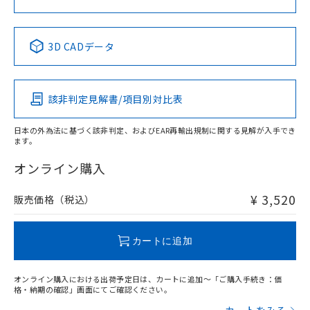
中国 RoHS表
※1 ※2
3D CADデータ
Pb
Hg
Cd
Cr(VI)
該非判定見解書/項目別対比表
X
O
O
O
日本の外為法に基づく該非判定、およびEAR再輸出規制に関する見解が入手でき
ます。
"対応済み"や非含有の記載がされた商品であっても、流通
在庫等で未対応品が混在する可能性があります。
オンライン購入
非含有品が必要な際は、弊社営業部門もしくは販売店へお
問い合わせください。
¥ 3,520
販売価格（税込）
この製品のRoHS/REACH対応状況ページへ
カートに追加
オンライン購入における出荷予定日は、カートに追加～「ご購入手続き：価
格・納期の確認」画面にてご確認ください。