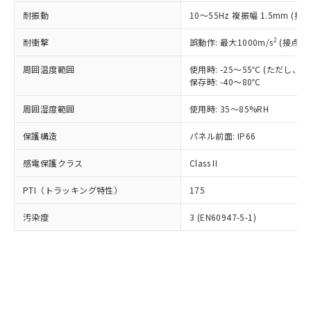
○
一定数以上の在庫あり
ニル類) : 1000ppm、 PBDEs(ポリ臭化ジフェニルエーテ
当社は規制貨物を破棄する場合は、完
ル) (DEHP)(別名：DOP) 1000ppm以下、フタル酸ブチ
正式な納期状況および標準価格はお客
ル類) : 1000ppm、
耐振動
10～55Hz 複振幅 1.5mm (接
ルベンジル（BBP） 1000ppm以下、フタル酸ジブチル
全に破砕するなど、違法に輸出されな
DBP(フタル酸ジブチル) : 1000ppm、 DIBP(フタル酸ジ
様のお取引先、またはお客様担当のオ
（DBP） 1000ppm以下、フタル酸ジイソブチル
イソブチル) : 1000ppm、 BBP(フタル酸ブチルベンジ
△
一定数には満たないが在庫あり
いよう必要な手段を講じます。
ムロン制御機器販売店・当社販売員に
(DIBP) 1000ppm以下
2
耐衝撃
ル) : 1000ppm、
誤動作: 最大1000m/s
(接点開
当社は貴社製品を、核兵器、ミサイ
但し、RoHS指令で産業用監視および制御機器に対する
DEHP(フタル酸ビス(2-エチルヘキシル)) : 1000ppm
ご相談ください。
適用除外項目は除く。
ル、化学兵器、生物兵器またはその他
－
在庫なし(最新の在庫状況につ
オムロン制御機器販売店や当社販売拠
周囲温度範囲
使用時: -25～55℃ (ただし
フタル酸エステル類の４物質については閾値を超える意
武器並びにこれらの製造装置等に一切
いては、お客様のお取引先、ま
図的な使用がないことを確認しています。
保存時: -40～80℃
点は「
販売ネットワーク
」をご確認
※2 環境保護使用期限
使用いたしません。
たはお客様担当のオムロン制御
ください。
当社は、貴社製品を第三者に販売する
周囲湿度範囲
使用時: 35～85%RH
機器販売店・当社販売員にご確
在庫状況および標準価格結果を当社の
※2 対応予定月
「ｅ」：有害物質（10物質）のすべてが基
場合は、上記1、2および3の内容を当
認ください)
事前の承諾なく第三者に漏洩または開
準値以下であることを示します。
保護構造
パネル前面: IP66
該第三者に通知します。また当社は、
示しないようお願いします。
部品在庫の切り替え状況などにより、予定
「10」：通常の使用状況下において有害物
販売先および販売に係わる関係者が違
マイパーツ機能（部品リスト作成サー
空
受注生産機種、また在庫状況の
感電保護クラス
Class II
月が前後することがあります。
質が外部に漏えいし、環境に深刻な影響を
法に輸出するおそれがある場合は、取
ビス）をご利用いただくには、I-Web
白
情報を公開していない機種
及ぼさない年数を意味します。
り引きをいたしません。
メンバーズにご登録されている必要が
PTI（トラッキング特性）
175
「－」：未確認です。当社販売部門へお問
あります。
い合わせください。
お客様が当ウェブサイト上で当社にご
汚染度
3 (EN60947-5-1)
※3 非含有証明書ダウンロード
登録された部品リストについて、当社
および当社の共同利用者が、当社の製
下記の非含有証明書をダウンロードするこ
品・サービスに関するお客様との取
とができます。
合意する
キャンセル
引・商談に必要な範囲で利用すること
をご了承ください。
EU RoHS指令（10物質）の非含有証明書
※当社の共同利用者とは、
"個人情報