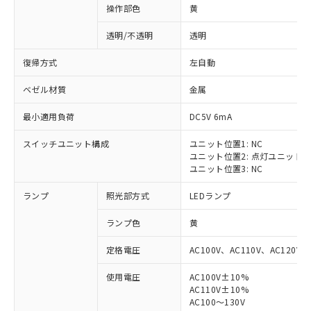
操作部色
黄
透明/不透明
透明
復帰方式
左自動
ベゼル材質
金属
最小適用負荷
DC5V 6mA
スイッチユニット構成
ユニット位置1: NC
ユニット位置2: 点灯ユニット
ユニット位置3: NC
ランプ
照光部方式
LEDランプ
ランプ色
黄
定格電圧
AC100V、AC110V、AC120V
使用電圧
AC100V±10%
※1 対応状況
AC110V±10%
AC100～130V