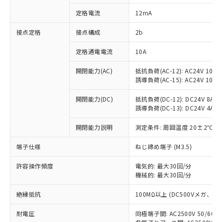
対応済み：EU RoHS指令（10物質）の
定格電流
12mA
非含有に対応した製品が提供可能な商品で
す。
接点定格
接点構成
2b
対応予定：EU RoHS指令（10物質）の非含
ご利用条件
有に対応した製品に切り替える予定のある
定格通電電流
10A
商品です。
対応予定なし：EU RoHS指令（10物質）の
開閉能力(AC)
抵抗負荷(AC-12): AC24V 10A/A
以下の条件をお読みいただき、同意のうえ
非含有に非対応の商品で、対応品を出す予
誘導負荷(AC-15): AC24V 10A/AC
ご利用ください。
定はありません。
調査・確認中：EU RoHS指令（10物質）の
開閉能力(DC)
抵抗負荷(DC-12): DC24V 8A/DC
本サービスは、当社制御機器事業取扱
※1 中国RoHS○×表
誘導負荷(DC-13): DC24V 4A/DC
非含有の対応状況を調査中または確認中の
商品の当社在庫状況および標準価格
商品です。
(税抜)を提供させていただくもので
開閉能力説明
測定条件: 周囲温度 20±2℃、
「○」：最大均質材料含有率が中国RoHSの
非該当品：ライセンス料など無形物で、有
す。
基準値以下であることを示します。
害物質有無と関係のない商品です。
当社制御機器事業取扱商品の中には、
端子仕様
ねじ締め端子 (M3.5)
「×」：最大均質材料含有率が中国RoHSの
仕入先様の事情により、非含有部品として
本サービスの対象外となる商品もある
基準値を超えていることを示します。
いたものが、含有品と判明した場合などや
当社は、これら貴社製品のうち、外国
ことをご了承ください。
許容操作頻度
電気的: 最大30回/分
「－」：未確認です。当社販売部門へお問
むを得ず変更することがあります。
為替および外国貿易法に定める商品
機械的: 最大30回/分
在庫状況および標準価格照会結果は、
い合わせください。
（以下｢規制貨物等」という）を輸出
記載している更新日時点での社内デー
*EU RoHS指令（10物質）：
または国外への提供する場合は、日本
絶縁抵抗
100MΩ以上 (DC500Vメガ、
記
タに基づき作成されるものであり、閲
説明
鉛(Pb) 1000ppm以下、 水銀(Hg) 1000ppm以下、 カド
*中国RoHS10物質の基準値 (GB/T26572)：
国政府の輸出許可(または役務取引許
号
覧された時点での実際の在庫および標
ミウム(Cd) 100ppm以下、
Pb(鉛) :1000ppm、 Hg(水銀) : 1000ppm、 Cd(カドミウ
耐電圧
同極端子間: AC2500V 50/60
可)を取得するなどの必要な手続きを
六価クロム(Cr(Ⅵ)) 1000ppm以下、ポリ臭化ビフェニル
ム) : 100ppm、
準価格とは異なる場合があることをご