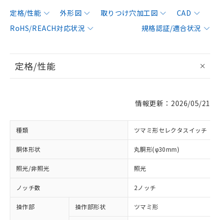
定格/性能
外形図
取りつけ穴加工図
CAD
RoHS/REACH対応状況
規格認証/適合状況
定格/性能
情報更新：2026/05/21
種類
ツマミ形セレクタスイッチ
胴体形状
丸胴形(φ30mm)
照光/非照光
照光
ノッチ数
2ノッチ
操作部
操作部形状
ツマミ形