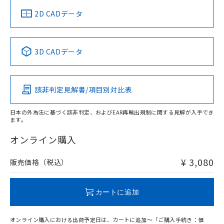
中国 RoHS
注意事項・凡例
2D CADデータ
中国 RoHS表
※1 ※2
3D CADデータ
Pb
Hg
Cd
Cr(VI)
該非判定見解書/項目別対比表
O
O
O
O
日本の外為法に基づく該非判定、およびEAR再輸出規制に関する見解が入手でき
ます。
"対応済み"や非含有の記載がされた商品であっても、流通
在庫等で未対応品が混在する可能性があります。
オンライン購入
非含有品が必要な際は、弊社営業部門もしくは販売店へお
問い合わせください。
¥ 3,080
販売価格（税込）
この製品のRoHS/REACH対応状況ページへ
カートに追加
オンライン購入における出荷予定日は、カートに追加～「ご購入手続き：価