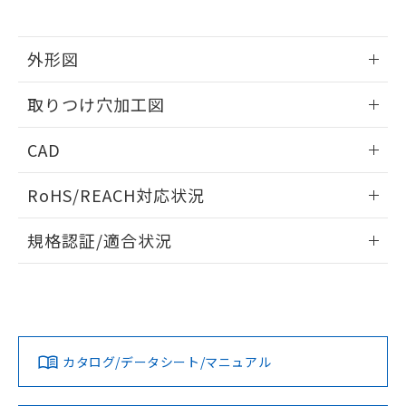
※当社の共同利用者とは、
"個人情報
51物質の非含有証明書（当社基準）
の共同利用に関して"
の「1.共同利
※本証明書は発行日時点で非含有を証明す
用者の範囲」に記載されている法人を
るもので、過去に遡って非含有を証明する
外形図
指します。
ものではありません。
情報更新：2026/05/21
また、RoHS指令のフタル酸エステル類４
取りつけ穴加工図
物質の対応では、対応完了までの期間は出
荷製品に未対応品が混在することから備考
情報更新：2026/05/21
CAD
欄に対応日を記載しておりました。
既に当社にて対応品への在庫切替を完了
ログイン/会員登録いただくと、CADデータをダウンロー
していることから、特段のことがない限
RoHS/REACH対応状況
ドすることができます。
り、2022年1月12日より割愛しておりま
す。
情報更新：2026/7/29
規格認証/適合状況
ログイン/会員登録
EU RoHS
注意事項・凡例
A30NW-2ML-TYA-G202-YDについての規格認証/適合状況に
ついては、「カスタマーサポートセンタ お客様相談室」また
は貴社担当オムロン営業員または販売店にお問い合わせくだ
対応状況
対応予定月
※1
※2
さい。
ダウンロードデータをご利用いただく前に、以下を必ずお読
みください。
カタログ/データシート/マニュアル
対応済み
ソフトウェアの使用条件
お問い合わせ