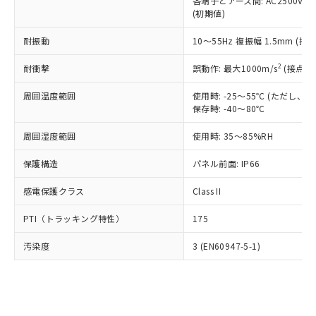
類(PBB) 1000ppm以下、ポリ臭化ジフェニルエーテル類
各端子とアース間: AC2500V 50/
Cr(Ⅵ)(六価クロム) : 1000ppm、 PBBs(ポリ臭化ビフェ
とります。
了承ください。
(PBDE) 1000ppm以下、フタル酸ビス(2-エチルヘキシ
○
一定数以上の在庫あり
ニル類) : 1000ppm、 PBDEs(ポリ臭化ジフェニルエーテ
(初期値)
当社は規制貨物を破棄する場合は、完
ル) (DEHP)(別名：DOP) 1000ppm以下、フタル酸ブチ
正式な納期状況および標準価格はお客
ル類) : 1000ppm、
ルベンジル（BBP） 1000ppm以下、フタル酸ジブチル
全に破砕するなど、違法に輸出されな
DBP(フタル酸ジブチル) : 1000ppm、 DIBP(フタル酸ジ
様のお取引先、またはお客様担当のオ
耐振動
10～55Hz 複振幅 1.5mm (接
（DBP） 1000ppm以下、フタル酸ジイソブチル
イソブチル) : 1000ppm、 BBP(フタル酸ブチルベンジ
△
一定数には満たないが在庫あり
いよう必要な手段を講じます。
ムロン制御機器販売店・当社販売員に
(DIBP) 1000ppm以下
ル) : 1000ppm、
当社は貴社製品を、核兵器、ミサイ
但し、RoHS指令で産業用監視および制御機器に対する
DEHP(フタル酸ビス(2-エチルヘキシル)) : 1000ppm
ご相談ください。
2
耐衝撃
誤動作: 最大1000m/s
(接点開
適用除外項目は除く。
ル、化学兵器、生物兵器またはその他
－
在庫なし(最新の在庫状況につ
オムロン制御機器販売店や当社販売拠
フタル酸エステル類の４物質については閾値を超える意
武器並びにこれらの製造装置等に一切
いては、お客様のお取引先、ま
周囲温度範囲
図的な使用がないことを確認しています。
使用時: -25～55℃ (ただし
点は「
販売ネットワーク
」をご確認
※2 環境保護使用期限
使用いたしません。
保存時: -40～80℃
たはお客様担当のオムロン制御
ください。
当社は、貴社製品を第三者に販売する
機器販売店・当社販売員にご確
在庫状況および標準価格結果を当社の
※2 対応予定月
「ｅ」：有害物質（10物質）のすべてが基
周囲湿度範囲
使用時: 35～85%RH
場合は、上記1、2および3の内容を当
認ください)
事前の承諾なく第三者に漏洩または開
準値以下であることを示します。
該第三者に通知します。また当社は、
示しないようお願いします。
保護構造
パネル前面: IP66
部品在庫の切り替え状況などにより、予定
「10」：通常の使用状況下において有害物
販売先および販売に係わる関係者が違
マイパーツ機能（部品リスト作成サー
空
受注生産機種、また在庫状況の
月が前後することがあります。
質が外部に漏えいし、環境に深刻な影響を
法に輸出するおそれがある場合は、取
ビス）をご利用いただくには、I-Web
白
情報を公開していない機種
感電保護クラス
Class II
及ぼさない年数を意味します。
り引きをいたしません。
メンバーズにご登録されている必要が
「－」：未確認です。当社販売部門へお問
あります。
PTI（トラッキング特性）
175
い合わせください。
お客様が当ウェブサイト上で当社にご
※3 非含有証明書ダウンロード
登録された部品リストについて、当社
汚染度
3 (EN60947-5-1)
および当社の共同利用者が、当社の製
下記の非含有証明書をダウンロードするこ
品・サービスに関するお客様との取
とができます。
合意する
キャンセル
引・商談に必要な範囲で利用すること
をご了承ください。
EU RoHS指令（10物質）の非含有証明書