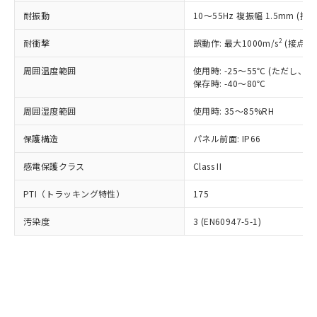
○
一定数以上の在庫あり
ニル類) : 1000ppm、 PBDEs(ポリ臭化ジフェニルエーテ
当社は規制貨物を破棄する場合は、完
ル) (DEHP)(別名：DOP) 1000ppm以下、フタル酸ブチ
正式な納期状況および標準価格はお客
ル類) : 1000ppm、
耐振動
10～55Hz 複振幅 1.5mm (接
ルベンジル（BBP） 1000ppm以下、フタル酸ジブチル
全に破砕するなど、違法に輸出されな
DBP(フタル酸ジブチル) : 1000ppm、 DIBP(フタル酸ジ
様のお取引先、またはお客様担当のオ
（DBP） 1000ppm以下、フタル酸ジイソブチル
イソブチル) : 1000ppm、 BBP(フタル酸ブチルベンジ
△
一定数には満たないが在庫あり
いよう必要な手段を講じます。
ムロン制御機器販売店・当社販売員に
(DIBP) 1000ppm以下
2
耐衝撃
ル) : 1000ppm、
誤動作: 最大1000m/s
(接点開
当社は貴社製品を、核兵器、ミサイ
但し、RoHS指令で産業用監視および制御機器に対する
DEHP(フタル酸ビス(2-エチルヘキシル)) : 1000ppm
ご相談ください。
適用除外項目は除く。
ル、化学兵器、生物兵器またはその他
－
在庫なし(最新の在庫状況につ
オムロン制御機器販売店や当社販売拠
周囲温度範囲
使用時: -25～55℃ (ただし
フタル酸エステル類の４物質については閾値を超える意
武器並びにこれらの製造装置等に一切
いては、お客様のお取引先、ま
図的な使用がないことを確認しています。
保存時: -40～80℃
点は「
販売ネットワーク
」をご確認
※2 環境保護使用期限
使用いたしません。
たはお客様担当のオムロン制御
ください。
当社は、貴社製品を第三者に販売する
周囲湿度範囲
使用時: 35～85%RH
機器販売店・当社販売員にご確
在庫状況および標準価格結果を当社の
※2 対応予定月
「ｅ」：有害物質（10物質）のすべてが基
場合は、上記1、2および3の内容を当
認ください)
事前の承諾なく第三者に漏洩または開
準値以下であることを示します。
保護構造
パネル前面: IP66
該第三者に通知します。また当社は、
示しないようお願いします。
部品在庫の切り替え状況などにより、予定
「10」：通常の使用状況下において有害物
販売先および販売に係わる関係者が違
マイパーツ機能（部品リスト作成サー
空
受注生産機種、また在庫状況の
感電保護クラス
Class II
月が前後することがあります。
質が外部に漏えいし、環境に深刻な影響を
法に輸出するおそれがある場合は、取
ビス）をご利用いただくには、I-Web
白
情報を公開していない機種
及ぼさない年数を意味します。
り引きをいたしません。
メンバーズにご登録されている必要が
PTI（トラッキング特性）
175
「－」：未確認です。当社販売部門へお問
あります。
い合わせください。
お客様が当ウェブサイト上で当社にご
汚染度
3 (EN60947-5-1)
※3 非含有証明書ダウンロード
登録された部品リストについて、当社
および当社の共同利用者が、当社の製
下記の非含有証明書をダウンロードするこ
品・サービスに関するお客様との取
とができます。
合意する
キャンセル
引・商談に必要な範囲で利用すること
をご了承ください。
EU RoHS指令（10物質）の非含有証明書
※当社の共同利用者とは、
"個人情報