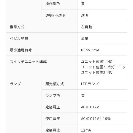
操作部色
黄
透明/不透明
透明
復帰方式
左自動
ベゼル材質
金属
最小適用負荷
DC5V 6mA
スイッチユニット構成
ユニット位置1: NC
ユニット位置2: 点灯ユニット
ユニット位置3: NC
ランプ
照光部方式
LEDランプ
ランプ色
黄
定格電圧
AC/DC12V
※1 対応状況
使用電圧
AC/DC12V±10%
定格電流
12mA
対応済み：EU RoHS指令（10物質）の