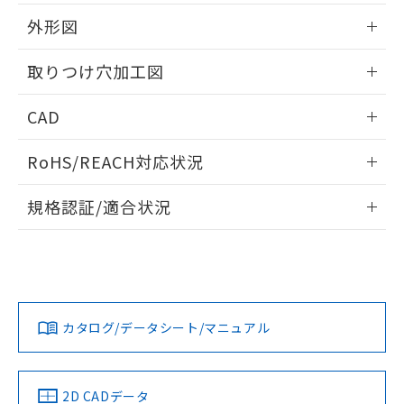
51物質の非含有証明書（当社基準）
の共同利用に関して"
の「1.共同利
※本証明書は発行日時点で非含有を証明す
外形図
用者の範囲」に記載されている法人を
るもので、過去に遡って非含有を証明する
指します。
ものではありません。
情報更新：2026/05/21
取りつけ穴加工図
また、RoHS指令のフタル酸エステル類４
物質の対応では、対応完了までの期間は出
情報更新：2026/05/21
CAD
荷製品に未対応品が混在することから備考
欄に対応日を記載しておりました。
ログイン/会員登録いただくと、CADデータをダウンロー
既に当社にて対応品への在庫切替を完了
RoHS/REACH対応状況
ドすることができます。
していることから、特段のことがない限
り、2022年1月12日より割愛しておりま
情報更新：2026/7/29
規格認証/適合状況
す。
ログイン/会員登録
EU RoHS
注意事項・凡例
A30NW-2ML-TYA-G202-YBについての規格認証/適合状況に
ついては、「カスタマーサポートセンタ お客様相談室」また
は貴社担当オムロン営業員または販売店にお問い合わせくだ
対応状況
対応予定月
※1
※2
さい。
ダウンロードデータをご利用いただく前に、以下を必ずお読
みください。
カタログ/データシート/マニュアル
対応済み
ソフトウェアの使用条件
お問い合わせ
中国 RoHS
注意事項・凡例
2D CADデータ