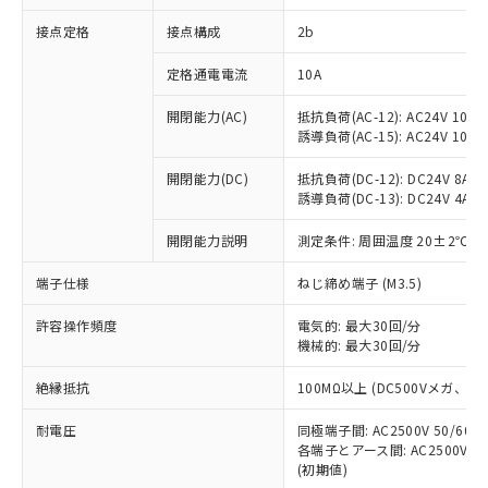
非含有に対応した製品が提供可能な商品で
接点定格
接点構成
2b
す。
対応予定：EU RoHS指令（10物質）の非含
ご利用条件
定格通電電流
10A
有に対応した製品に切り替える予定のある
商品です。
開閉能力(AC)
抵抗負荷(AC-12): AC24V 10A/A
対応予定なし：EU RoHS指令（10物質）の
誘導負荷(AC-15): AC24V 10A/AC
以下の条件をお読みいただき、同意のうえ
非含有に非対応の商品で、対応品を出す予
ご利用ください。
定はありません。
開閉能力(DC)
抵抗負荷(DC-12): DC24V 8A/DC
調査・確認中：EU RoHS指令（10物質）の
誘導負荷(DC-13): DC24V 4A/DC
本サービスは、当社制御機器事業取扱
※1 中国RoHS○×表
非含有の対応状況を調査中または確認中の
商品の当社在庫状況および標準価格
開閉能力説明
測定条件: 周囲温度 20±2℃、
商品です。
(税抜)を提供させていただくもので
「○」：最大均質材料含有率が中国RoHSの
非該当品：ライセンス料など無形物で、有
す。
端子仕様
ねじ締め端子 (M3.5)
基準値以下であることを示します。
害物質有無と関係のない商品です。
当社制御機器事業取扱商品の中には、
「×」：最大均質材料含有率が中国RoHSの
仕入先様の事情により、非含有部品として
本サービスの対象外となる商品もある
許容操作頻度
電気的: 最大30回/分
基準値を超えていることを示します。
いたものが、含有品と判明した場合などや
当社は、これら貴社製品のうち、外国
ことをご了承ください。
機械的: 最大30回/分
「－」：未確認です。当社販売部門へお問
むを得ず変更することがあります。
為替および外国貿易法に定める商品
在庫状況および標準価格照会結果は、
い合わせください。
（以下｢規制貨物等」という）を輸出
絶縁抵抗
100MΩ以上 (DC500Vメガ、
記載している更新日時点での社内デー
*EU RoHS指令（10物質）：
または国外への提供する場合は、日本
記
タに基づき作成されるものであり、閲
説明
鉛(Pb) 1000ppm以下、 水銀(Hg) 1000ppm以下、 カド
*中国RoHS10物質の基準値 (GB/T26572)：
国政府の輸出許可(または役務取引許
耐電圧
同極端子間: AC2500V 50/60
号
覧された時点での実際の在庫および標
ミウム(Cd) 100ppm以下、
Pb(鉛) :1000ppm、 Hg(水銀) : 1000ppm、 Cd(カドミウ
各端子とアース間: AC2500V 50/
可)を取得するなどの必要な手続きを
六価クロム(Cr(Ⅵ)) 1000ppm以下、ポリ臭化ビフェニル
ム) : 100ppm、
準価格とは異なる場合があることをご
類(PBB) 1000ppm以下、ポリ臭化ジフェニルエーテル類
(初期値)
Cr(Ⅵ)(六価クロム) : 1000ppm、 PBBs(ポリ臭化ビフェ
とります。
了承ください。
(PBDE) 1000ppm以下、フタル酸ビス(2-エチルヘキシ