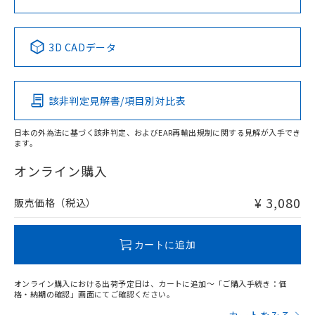
中国 RoHS表
※1 ※2
3D CADデータ
Pb
Hg
Cd
Cr(VI)
該非判定見解書/項目別対比表
X
O
O
O
日本の外為法に基づく該非判定、およびEAR再輸出規制に関する見解が入手でき
ます。
"対応済み"や非含有の記載がされた商品であっても、流通
在庫等で未対応品が混在する可能性があります。
オンライン購入
非含有品が必要な際は、弊社営業部門もしくは販売店へお
問い合わせください。
¥ 3,080
販売価格（税込）
この製品のRoHS/REACH対応状況ページへ
カートに追加
オンライン購入における出荷予定日は、カートに追加～「ご購入手続き：価
格・納期の確認」画面にてご確認ください。