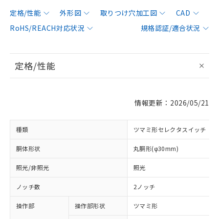
定格/性能
外形図
取りつけ穴加工図
CAD
RoHS/REACH対応状況
規格認証/適合状況
定格/性能
情報更新：2026/05/21
種類
ツマミ形セレクタスイッチ
胴体形状
丸胴形(φ30mm)
照光/非照光
照光
ノッチ数
2ノッチ
操作部
操作部形状
ツマミ形