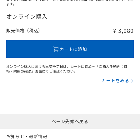
ます。
"対応済み"や非含有の記載がされた商品であっても、流通
在庫等で未対応品が混在する可能性があります。
オンライン購入
非含有品が必要な際は、弊社営業部門もしくは販売店へお
問い合わせください。
¥ 3,080
販売価格（税込）
この製品のRoHS/REACH対応状況ページへ
カートに追加
オンライン購入における出荷予定日は、カートに追加～「ご購入手続き：価
格・納期の確認」画面にてご確認ください。
カートをみる
ページ先頭へ戻る
お知らせ・最新情報