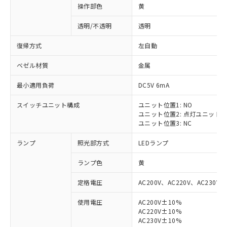
操作部色
黄
透明/不透明
透明
復帰方式
左自動
ベゼル材質
金属
最小適用負荷
DC5V 6mA
スイッチユニット構成
ユニット位置1: NO
ユニット位置2: 点灯ユニット
ユニット位置3: NC
ランプ
照光部方式
LEDランプ
ランプ色
黄
定格電圧
AC200V、AC220V、AC230V、
使用電圧
AC200V±10%
AC220V±10%
AC230V±10%