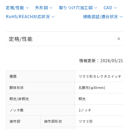
定格/性能
外形図
取りつけ穴加工図
CAD
RoHS/REACH対応状況
規格認証/適合状況
定格/性能
情報更新：2026/05/21
種類
ツマミ形セレクタスイッチ
胴体形状
丸胴形(φ30mm)
照光/非照光
照光
ノッチ数
2ノッチ
操作部
操作部形状
ツマミ形