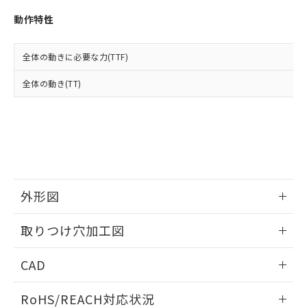
※3 非含有証明書ダウンロード
登録された部品リストについて、当社
動作特性
および当社の共同利用者が、当社の製
下記の非含有証明書をダウンロードするこ
品・サービスに関するお客様との取
とができます。
合意する
キャンセル
引・商談に必要な範囲で利用すること
全体の動きに必要な力(TTF)
をご了承ください。
EU RoHS指令（10物質）の非含有証明書
※当社の共同利用者とは、
"個人情報
全体の動き(TT)
51物質の非含有証明書（当社基準）
の共同利用に関して"
の「1.共同利
※本証明書は発行日時点で非含有を証明す
用者の範囲」に記載されている法人を
るもので、過去に遡って非含有を証明する
指します。
ものではありません。
また、RoHS指令のフタル酸エステル類４
物質の対応では、対応完了までの期間は出
荷製品に未対応品が混在することから備考
欄に対応日を記載しておりました。
外形図
既に当社にて対応品への在庫切替を完了
していることから、特段のことがない限
情報更新：2026/05/21
取りつけ穴加工図
り、2022年1月12日より割愛しておりま
す。
情報更新：2026/05/21
CAD
ログイン/会員登録いただくと、CADデータをダウンロー
RoHS/REACH対応状況
ドすることができます。