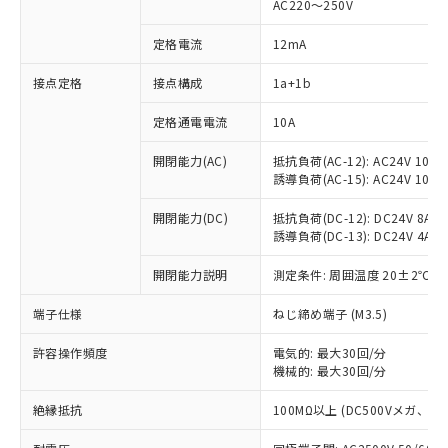
AC220～250V
定格電流
12mA
※1 対応状況
接点定格
接点構成
1a+1b
対応済み：EU RoHS指令（10物質）の
定格通電電流
10A
非含有に対応した製品が提供可能な商品で
開閉能力(AC)
抵抗負荷(AC-12): AC24V 10A/A
す。
誘導負荷(AC-15): AC24V 10A/AC
対応予定：EU RoHS指令（10物質）の非含
ご利用条件
有に対応した製品に切り替える予定のある
開閉能力(DC)
抵抗負荷(DC-12): DC24V 8A/DC
商品です。
誘導負荷(DC-13): DC24V 4A/DC
対応予定なし：EU RoHS指令（10物質）の
以下の条件をお読みいただき、同意のうえ
非含有に非対応の商品で、対応品を出す予
開閉能力説明
測定条件: 周囲温度 20±2℃、
ご利用ください。
定はありません。
調査・確認中：EU RoHS指令（10物質）の
端子仕様
ねじ締め端子 (M3.5)
本サービスは、当社制御機器事業取扱
※1 中国RoHS○×表
非含有の対応状況を調査中または確認中の
商品の当社在庫状況および標準価格
商品です。
許容操作頻度
電気的: 最大30回/分
(税抜)を提供させていただくもので
「○」：最大均質材料含有率が中国RoHSの
機械的: 最大30回/分
非該当品：ライセンス料など無形物で、有
す。
基準値以下であることを示します。
害物質有無と関係のない商品です。
当社制御機器事業取扱商品の中には、
絶縁抵抗
100MΩ以上 (DC500Vメガ、
「×」：最大均質材料含有率が中国RoHSの
仕入先様の事情により、非含有部品として
本サービスの対象外となる商品もある
基準値を超えていることを示します。
いたものが、含有品と判明した場合などや
当社は、これら貴社製品のうち、外国
ことをご了承ください。