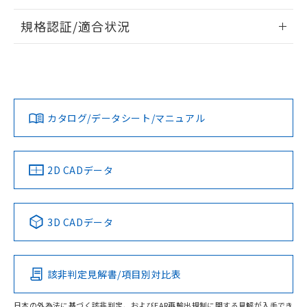
情報更新：2026/7/29
規格認証/適合状況
ログイン/会員登録
EU RoHS
注意事項・凡例
A30NW-2ML-TYA-G102-YEについての規格認証/適合状況に
ついては、「カスタマーサポートセンタ お客様相談室」また
は貴社担当オムロン営業員または販売店にお問い合わせくだ
対応状況
対応予定月
※1
※2
さい。
ダウンロードデータをご利用いただく前に、以下を必ずお読
みください。
カタログ/データシート/マニュアル
対応済み
ソフトウェアの使用条件
お問い合わせ
中国 RoHS
注意事項・凡例
2D CADデータ
中国 RoHS表
※1 ※2
3D CADデータ
Pb
Hg
Cd
Cr(VI)
該非判定見解書/項目別対比表
O
O
O
O
日本の外為法に基づく該非判定、およびEAR再輸出規制に関する見解が入手でき