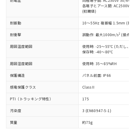
耐電圧
同極端子間: AC2500V 50/60
「－」：未確認です。当社販売部門へお問
むを得ず変更することがあります。
為替および外国貿易法に定める商品
在庫状況および標準価格照会結果は、
各端子とアース間: AC2500V 50/
い合わせください。
（以下｢規制貨物等」という）を輸出
(初期値)
記載している更新日時点での社内デー
*EU RoHS指令（10物質）：
または国外への提供する場合は、日本
記
タに基づき作成されるものであり、閲
説明
鉛(Pb) 1000ppm以下、 水銀(Hg) 1000ppm以下、 カド
*中国RoHS10物質の基準値 (GB/T26572)：
国政府の輸出許可(または役務取引許
耐振動
10～55Hz 複振幅 1.5mm (接
号
覧された時点での実際の在庫および標
ミウム(Cd) 100ppm以下、
Pb(鉛) :1000ppm、 Hg(水銀) : 1000ppm、 Cd(カドミウ
可)を取得するなどの必要な手続きを
六価クロム(Cr(Ⅵ)) 1000ppm以下、ポリ臭化ビフェニル
ム) : 100ppm、
準価格とは異なる場合があることをご
類(PBB) 1000ppm以下、ポリ臭化ジフェニルエーテル類
2
Cr(Ⅵ)(六価クロム) : 1000ppm、 PBBs(ポリ臭化ビフェ
耐衝撃
誤動作: 最大1000m/s
(接点開
とります。
了承ください。
(PBDE) 1000ppm以下、フタル酸ビス(2-エチルヘキシ
○
一定数以上の在庫あり
ニル類) : 1000ppm、 PBDEs(ポリ臭化ジフェニルエーテ
当社は規制貨物を破棄する場合は、完
ル) (DEHP)(別名：DOP) 1000ppm以下、フタル酸ブチ
正式な納期状況および標準価格はお客
ル類) : 1000ppm、
周囲温度範囲
使用時: -25～55℃ (ただし
ルベンジル（BBP） 1000ppm以下、フタル酸ジブチル
全に破砕するなど、違法に輸出されな
DBP(フタル酸ジブチル) : 1000ppm、 DIBP(フタル酸ジ
様のお取引先、またはお客様担当のオ
（DBP） 1000ppm以下、フタル酸ジイソブチル
保存時: -40～80℃
イソブチル) : 1000ppm、 BBP(フタル酸ブチルベンジ
△
一定数には満たないが在庫あり
いよう必要な手段を講じます。
ムロン制御機器販売店・当社販売員に
(DIBP) 1000ppm以下
ル) : 1000ppm、
当社は貴社製品を、核兵器、ミサイ
但し、RoHS指令で産業用監視および制御機器に対する
DEHP(フタル酸ビス(2-エチルヘキシル)) : 1000ppm
ご相談ください。
周囲湿度範囲
使用時: 35～85%RH
適用除外項目は除く。
ル、化学兵器、生物兵器またはその他
－
在庫なし(最新の在庫状況につ
オムロン制御機器販売店や当社販売拠
フタル酸エステル類の４物質については閾値を超える意
武器並びにこれらの製造装置等に一切
いては、お客様のお取引先、ま
図的な使用がないことを確認しています。
点は「
販売ネットワーク
」をご確認
保護構造
パネル前面: IP66
※2 環境保護使用期限
使用いたしません。
たはお客様担当のオムロン制御
ください。
当社は、貴社製品を第三者に販売する
機器販売店・当社販売員にご確
感電保護クラス
Class II
在庫状況および標準価格結果を当社の
※2 対応予定月
「ｅ」：有害物質（10物質）のすべてが基
場合は、上記1、2および3の内容を当
認ください)
事前の承諾なく第三者に漏洩または開
準値以下であることを示します。
該第三者に通知します。また当社は、
PTI（トラッキング特性）
175
示しないようお願いします。
部品在庫の切り替え状況などにより、予定
「10」：通常の使用状況下において有害物
販売先および販売に係わる関係者が違
マイパーツ機能（部品リスト作成サー
空
受注生産機種、また在庫状況の
月が前後することがあります。
質が外部に漏えいし、環境に深刻な影響を
汚染度
3 (EN60947-5-1)
法に輸出するおそれがある場合は、取
ビス）をご利用いただくには、I-Web
白
情報を公開していない機種
及ぼさない年数を意味します。
り引きをいたしません。
メンバーズにご登録されている必要が
質量
約75g
「－」：未確認です。当社販売部門へお問
あります。
い合わせください。
お客様が当ウェブサイト上で当社にご