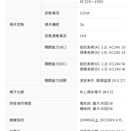
AC220～250V
対応済み：EU RoHS指令（10物質）の
非含有に対応した製品が提供可能な商品で
定格電流
12mA
す。
対応予定：EU RoHS指令（10物質）の非含
接点定格
接点構成
2a
ご利用条件
有に対応した製品に切り替える予定のある
定格通電電流
10A
商品です。
対応予定なし：EU RoHS指令（10物質）の
以下の条件をお読みいただき、同意のうえ
開閉能力(AC)
抵抗負荷(AC-12): AC24V 10A/A
非含有に非対応の商品で、対応品を出す予
誘導負荷(AC-15): AC24V 10A/AC
ご利用ください。
定はありません。
調査・確認中：EU RoHS指令（10物質）の
本サービスは、当社制御機器事業取扱
開閉能力(DC)
抵抗負荷(DC-12): DC24V 8A/DC
※1 中国RoHS○×表
非含有の対応状況を調査中または確認中の
誘導負荷(DC-13): DC24V 4A/DC
商品の当社在庫状況および標準価格
商品です。
(税抜)を提供させていただくもので
「○」：最大均質材料含有率が中国RoHSの
非該当品：ライセンス料など無形物で、有
開閉能力説明
測定条件: 周囲温度 20±2℃、
す。
基準値以下であることを示します。
害物質有無と関係のない商品です。
当社制御機器事業取扱商品の中には、
「×」：最大均質材料含有率が中国RoHSの
仕入先様の事情により、非含有部品として
端子仕様
ねじ締め端子 (M3.5)
本サービスの対象外となる商品もある
基準値を超えていることを示します。
いたものが、含有品と判明した場合などや
当社は、これら貴社製品のうち、外国
ことをご了承ください。
「－」：未確認です。当社販売部門へお問
許容操作頻度
電気的: 最大30回/分
むを得ず変更することがあります。
為替および外国貿易法に定める商品
在庫状況および標準価格照会結果は、
機械的: 最大30回/分
い合わせください。
（以下｢規制貨物等」という）を輸出
記載している更新日時点での社内デー
*EU RoHS指令（10物質）：
または国外への提供する場合は、日本
記
タに基づき作成されるものであり、閲
説明
絶縁抵抗
100MΩ以上 (DC500Vメガ、
鉛(Pb) 1000ppm以下、 水銀(Hg) 1000ppm以下、 カド
*中国RoHS10物質の基準値 (GB/T26572)：
国政府の輸出許可(または役務取引許
号
覧された時点での実際の在庫および標
ミウム(Cd) 100ppm以下、
Pb(鉛) :1000ppm、 Hg(水銀) : 1000ppm、 Cd(カドミウ
可)を取得するなどの必要な手続きを
六価クロム(Cr(Ⅵ)) 1000ppm以下、ポリ臭化ビフェニル
ム) : 100ppm、