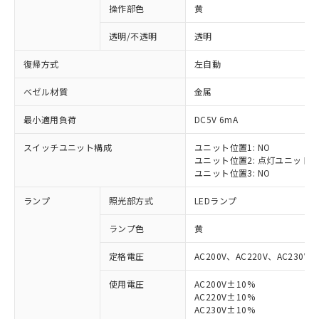
操作部色
黄
透明/不透明
透明
復帰方式
左自動
ベゼル材質
金属
最小適用負荷
DC5V 6mA
スイッチユニット構成
ユニット位置1: NO
ユニット位置2: 点灯ユニット
ユニット位置3: NO
ランプ
照光部方式
LEDランプ
ランプ色
黄
定格電圧
AC200V、AC220V、AC230V、
使用電圧
AC200V±10%
AC220V±10%
※1 対応状況
AC230V±10%