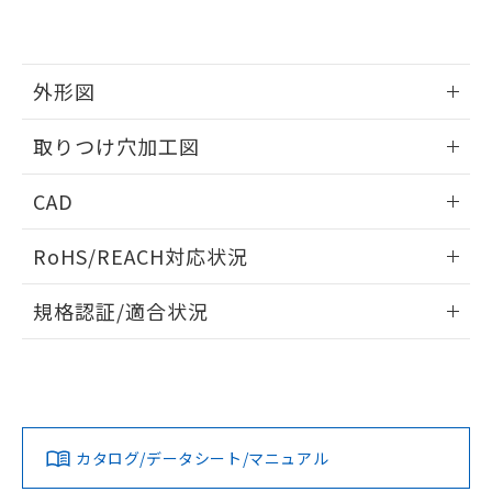
EU RoHS指令（10物質）の非含有証明書
※当社の共同利用者とは、
"個人情報
51物質の非含有証明書（当社基準）
の共同利用に関して"
の「1.共同利
※本証明書は発行日時点で非含有を証明す
用者の範囲」に記載されている法人を
るもので、過去に遡って非含有を証明する
指します。
外形図
ものではありません。
また、RoHS指令のフタル酸エステル類４
情報更新：2026/05/21
取りつけ穴加工図
物質の対応では、対応完了までの期間は出
荷製品に未対応品が混在することから備考
情報更新：2026/05/21
欄に対応日を記載しておりました。
CAD
既に当社にて対応品への在庫切替を完了
していることから、特段のことがない限
ログイン/会員登録いただくと、CADデータをダウンロー
RoHS/REACH対応状況
り、2022年1月12日より割愛しておりま
ドすることができます。
す。
情報更新：2026/7/29
規格認証/適合状況
ログイン/会員登録
EU RoHS
注意事項・凡例
A30NW-2ML-TYA-G101-YEについての規格認証/適合状況に
ついては、「カスタマーサポートセンタ お客様相談室」また
は貴社担当オムロン営業員または販売店にお問い合わせくだ
対応状況
対応予定月
※1
※2
さい。
ダウンロードデータをご利用いただく前に、以下を必ずお読
みください。
カタログ/データシート/マニュアル
対応済み
ソフトウェアの使用条件
お問い合わせ