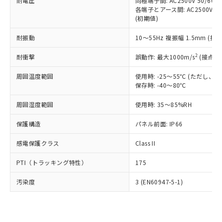
準価格とは異なる場合があることをご
耐電圧
同極端子間: AC2500V 50/60
類(PBB) 1000ppm以下、ポリ臭化ジフェニルエーテル類
Cr(Ⅵ)(六価クロム) : 1000ppm、 PBBs(ポリ臭化ビフェ
とります。
各端子とアース間: AC2500V 50/
了承ください。
(PBDE) 1000ppm以下、フタル酸ビス(2-エチルヘキシ
○
一定数以上の在庫あり
ニル類) : 1000ppm、 PBDEs(ポリ臭化ジフェニルエーテ
当社は規制貨物を破棄する場合は、完
(初期値)
ル) (DEHP)(別名：DOP) 1000ppm以下、フタル酸ブチ
正式な納期状況および標準価格はお客
ル類) : 1000ppm、
ルベンジル（BBP） 1000ppm以下、フタル酸ジブチル
全に破砕するなど、違法に輸出されな
DBP(フタル酸ジブチル) : 1000ppm、 DIBP(フタル酸ジ
様のお取引先、またはお客様担当のオ
（DBP） 1000ppm以下、フタル酸ジイソブチル
イソブチル) : 1000ppm、 BBP(フタル酸ブチルベンジ
△
一定数には満たないが在庫あり
耐振動
10～55Hz 複振幅 1.5mm (接
いよう必要な手段を講じます。
ムロン制御機器販売店・当社販売員に
(DIBP) 1000ppm以下
ル) : 1000ppm、
当社は貴社製品を、核兵器、ミサイ
但し、RoHS指令で産業用監視および制御機器に対する
DEHP(フタル酸ビス(2-エチルヘキシル)) : 1000ppm
ご相談ください。
2
耐衝撃
適用除外項目は除く。
誤動作: 最大1000m/s
(接点開
ル、化学兵器、生物兵器またはその他
－
在庫なし(最新の在庫状況につ
オムロン制御機器販売店や当社販売拠
フタル酸エステル類の４物質については閾値を超える意
武器並びにこれらの製造装置等に一切
いては、お客様のお取引先、ま
図的な使用がないことを確認しています。
点は「
販売ネットワーク
」をご確認
周囲温度範囲
使用時: -25～55℃ (ただし
※2 環境保護使用期限
使用いたしません。
たはお客様担当のオムロン制御
ください。
保存時: -40～80℃
当社は、貴社製品を第三者に販売する
機器販売店・当社販売員にご確
在庫状況および標準価格結果を当社の
※2 対応予定月
「ｅ」：有害物質（10物質）のすべてが基
場合は、上記1、2および3の内容を当
認ください)
事前の承諾なく第三者に漏洩または開
周囲湿度範囲
使用時: 35～85%RH
準値以下であることを示します。
該第三者に通知します。また当社は、
示しないようお願いします。
部品在庫の切り替え状況などにより、予定
「10」：通常の使用状況下において有害物
販売先および販売に係わる関係者が違
保護構造
パネル前面: IP66
マイパーツ機能（部品リスト作成サー
空
受注生産機種、また在庫状況の
月が前後することがあります。
質が外部に漏えいし、環境に深刻な影響を
法に輸出するおそれがある場合は、取
ビス）をご利用いただくには、I-Web
白
情報を公開していない機種
及ぼさない年数を意味します。
り引きをいたしません。
感電保護クラス
Class II
メンバーズにご登録されている必要が
「－」：未確認です。当社販売部門へお問
あります。
い合わせください。
PTI（トラッキング特性）
175
お客様が当ウェブサイト上で当社にご
※3 非含有証明書ダウンロード
登録された部品リストについて、当社
汚染度
3 (EN60947-5-1)
および当社の共同利用者が、当社の製
下記の非含有証明書をダウンロードするこ
品・サービスに関するお客様との取
とができます。
合意する
キャンセル
引・商談に必要な範囲で利用すること
をご了承ください。