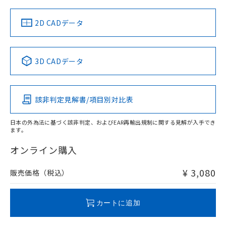
中国 RoHS
注意事項・凡例
2D CADデータ
中国 RoHS表
※1 ※2
3D CADデータ
Pb
Hg
Cd
Cr(VI)
該非判定見解書/項目別対比表
O
O
O
O
日本の外為法に基づく該非判定、およびEAR再輸出規制に関する見解が入手でき
ます。
"対応済み"や非含有の記載がされた商品であっても、流通
在庫等で未対応品が混在する可能性があります。
オンライン購入
非含有品が必要な際は、弊社営業部門もしくは販売店へお
問い合わせください。
¥ 3,080
販売価格（税込）
この製品のRoHS/REACH対応状況ページへ
カートに追加