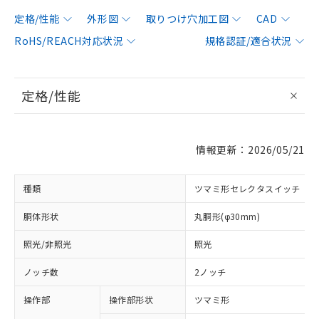
定格/性能
外形図
取りつけ穴加工図
CAD
RoHS/REACH対応状況
規格認証/適合状況
定格/性能
情報更新：2026/05/21
種類
ツマミ形セレクタスイッチ
胴体形状
丸胴形(φ30mm)
照光/非照光
照光
ノッチ数
2ノッチ
操作部
操作部形状
ツマミ形