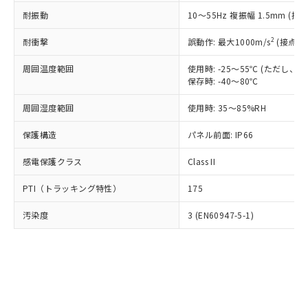
○
一定数以上の在庫あり
ニル類) : 1000ppm、 PBDEs(ポリ臭化ジフェニルエーテ
当社は規制貨物を破棄する場合は、完
ル) (DEHP)(別名：DOP) 1000ppm以下、フタル酸ブチ
正式な納期状況および標準価格はお客
ル類) : 1000ppm、
耐振動
10～55Hz 複振幅 1.5mm (接
ルベンジル（BBP） 1000ppm以下、フタル酸ジブチル
全に破砕するなど、違法に輸出されな
DBP(フタル酸ジブチル) : 1000ppm、 DIBP(フタル酸ジ
様のお取引先、またはお客様担当のオ
（DBP） 1000ppm以下、フタル酸ジイソブチル
イソブチル) : 1000ppm、 BBP(フタル酸ブチルベンジ
△
一定数には満たないが在庫あり
いよう必要な手段を講じます。
ムロン制御機器販売店・当社販売員に
(DIBP) 1000ppm以下
2
耐衝撃
ル) : 1000ppm、
誤動作: 最大1000m/s
(接点開
当社は貴社製品を、核兵器、ミサイ
但し、RoHS指令で産業用監視および制御機器に対する
DEHP(フタル酸ビス(2-エチルヘキシル)) : 1000ppm
ご相談ください。
適用除外項目は除く。
ル、化学兵器、生物兵器またはその他
－
在庫なし(最新の在庫状況につ
オムロン制御機器販売店や当社販売拠
周囲温度範囲
使用時: -25～55℃ (ただし
フタル酸エステル類の４物質については閾値を超える意
武器並びにこれらの製造装置等に一切
いては、お客様のお取引先、ま
図的な使用がないことを確認しています。
保存時: -40～80℃
点は「
販売ネットワーク
」をご確認
※2 環境保護使用期限
使用いたしません。
たはお客様担当のオムロン制御
ください。
当社は、貴社製品を第三者に販売する
周囲湿度範囲
使用時: 35～85%RH
機器販売店・当社販売員にご確
在庫状況および標準価格結果を当社の
※2 対応予定月
「ｅ」：有害物質（10物質）のすべてが基
場合は、上記1、2および3の内容を当
認ください)
事前の承諾なく第三者に漏洩または開
準値以下であることを示します。
保護構造
パネル前面: IP66
該第三者に通知します。また当社は、
示しないようお願いします。
部品在庫の切り替え状況などにより、予定
「10」：通常の使用状況下において有害物
販売先および販売に係わる関係者が違
マイパーツ機能（部品リスト作成サー
空
受注生産機種、また在庫状況の
感電保護クラス
Class II
月が前後することがあります。
質が外部に漏えいし、環境に深刻な影響を
法に輸出するおそれがある場合は、取
ビス）をご利用いただくには、I-Web
白
情報を公開していない機種
及ぼさない年数を意味します。
り引きをいたしません。
メンバーズにご登録されている必要が
PTI（トラッキング特性）
175
「－」：未確認です。当社販売部門へお問
あります。
い合わせください。
お客様が当ウェブサイト上で当社にご
汚染度
3 (EN60947-5-1)
※3 非含有証明書ダウンロード
登録された部品リストについて、当社
および当社の共同利用者が、当社の製
下記の非含有証明書をダウンロードするこ
品・サービスに関するお客様との取
とができます。
合意する
キャンセル
引・商談に必要な範囲で利用すること
をご了承ください。
EU RoHS指令（10物質）の非含有証明書
※当社の共同利用者とは、
"個人情報