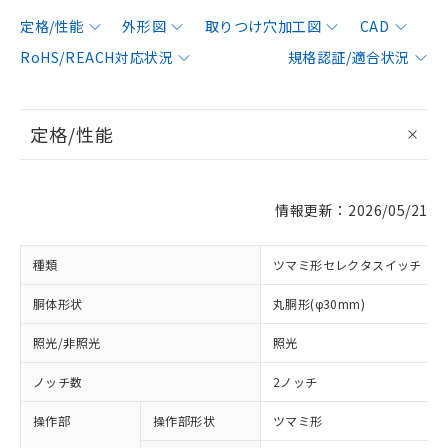
定格/性能
外形図
取りつけ穴加工図
CAD
RoHS/REACH対応状況
規格認証/適合状況
定格/性能
情報更新：2026/05/21
種類
ツマミ形セレクタスイッチ
胴体形状
丸胴形(φ30mm)
照光/非照光
照光
ノッチ数
2ノッチ
操作部
操作部形状
ツマミ形