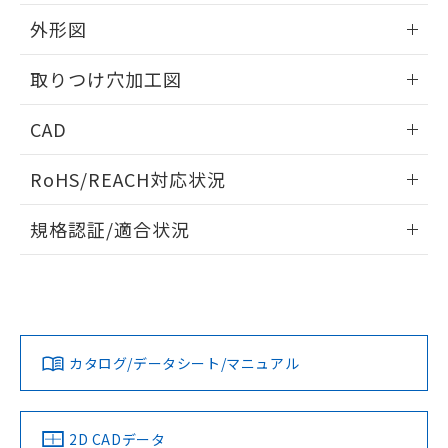
51物質の非含有証明書（当社基準）
の共同利用に関して"
の「1.共同利
※本証明書は発行日時点で非含有を証明す
外形図
用者の範囲」に記載されている法人を
るもので、過去に遡って非含有を証明する
指します。
ものではありません。
情報更新：2026/05/21
取りつけ穴加工図
また、RoHS指令のフタル酸エステル類４
物質の対応では、対応完了までの期間は出
情報更新：2026/05/21
CAD
荷製品に未対応品が混在することから備考
欄に対応日を記載しておりました。
ログイン/会員登録いただくと、CADデータをダウンロー
既に当社にて対応品への在庫切替を完了
RoHS/REACH対応状況
ドすることができます。
していることから、特段のことがない限
り、2022年1月12日より割愛しておりま
情報更新：2026/7/29
規格認証/適合状況
す。
ログイン/会員登録
EU RoHS
注意事項・凡例
A30NW-2ML-TYA-G101-YCについての規格認証/適合状況に
ついては、「カスタマーサポートセンタ お客様相談室」また
は貴社担当オムロン営業員または販売店にお問い合わせくだ
対応状況
対応予定月
※1
※2
さい。
ダウンロードデータをご利用いただく前に、以下を必ずお読
みください。
カタログ/データシート/マニュアル
対応済み
ソフトウェアの使用条件
お問い合わせ
中国 RoHS
注意事項・凡例
2D CADデータ