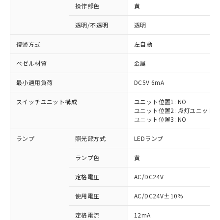
操作部色
黄
透明/不透明
透明
復帰方式
左自動
ベゼル材質
金属
最小適用負荷
DC5V 6mA
スイッチユニット構成
ユニット位置1: NO
ユニット位置2: 点灯ユニット
ユニット位置3: NO
ランプ
照光部方式
LEDランプ
ランプ色
黄
定格電圧
AC/DC24V
※1 対応状況
使用電圧
AC/DC24V±10%
定格電流
12mA
対応済み：EU RoHS指令（10物質）の