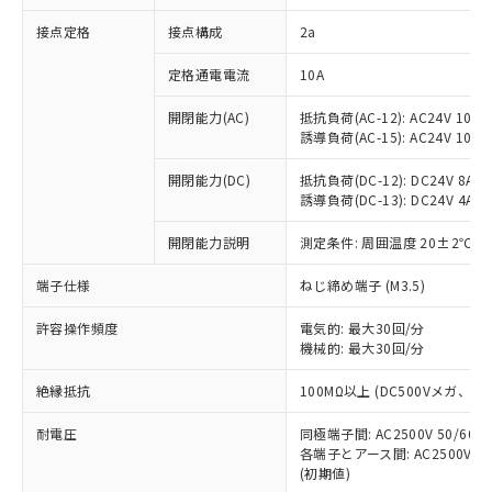
非含有に対応した製品が提供可能な商品で
接点定格
接点構成
2a
す。
対応予定：EU RoHS指令（10物質）の非含
ご利用条件
定格通電電流
10A
有に対応した製品に切り替える予定のある
商品です。
開閉能力(AC)
抵抗負荷(AC-12): AC24V 10A/A
対応予定なし：EU RoHS指令（10物質）の
誘導負荷(AC-15): AC24V 10A/AC
以下の条件をお読みいただき、同意のうえ
非含有に非対応の商品で、対応品を出す予
ご利用ください。
定はありません。
開閉能力(DC)
抵抗負荷(DC-12): DC24V 8A/DC
調査・確認中：EU RoHS指令（10物質）の
誘導負荷(DC-13): DC24V 4A/DC
本サービスは、当社制御機器事業取扱
※1 中国RoHS○×表
非含有の対応状況を調査中または確認中の
商品の当社在庫状況および標準価格
開閉能力説明
測定条件: 周囲温度 20±2℃、
商品です。
(税抜)を提供させていただくもので
「○」：最大均質材料含有率が中国RoHSの
非該当品：ライセンス料など無形物で、有
す。
端子仕様
ねじ締め端子 (M3.5)
基準値以下であることを示します。
害物質有無と関係のない商品です。
当社制御機器事業取扱商品の中には、
「×」：最大均質材料含有率が中国RoHSの
仕入先様の事情により、非含有部品として
本サービスの対象外となる商品もある
許容操作頻度
電気的: 最大30回/分
基準値を超えていることを示します。
いたものが、含有品と判明した場合などや
当社は、これら貴社製品のうち、外国
ことをご了承ください。
機械的: 最大30回/分
「－」：未確認です。当社販売部門へお問
むを得ず変更することがあります。
為替および外国貿易法に定める商品
在庫状況および標準価格照会結果は、
い合わせください。
（以下｢規制貨物等」という）を輸出
絶縁抵抗
100MΩ以上 (DC500Vメガ、
記載している更新日時点での社内デー
*EU RoHS指令（10物質）：
または国外への提供する場合は、日本
記
タに基づき作成されるものであり、閲
説明
鉛(Pb) 1000ppm以下、 水銀(Hg) 1000ppm以下、 カド
*中国RoHS10物質の基準値 (GB/T26572)：
国政府の輸出許可(または役務取引許
耐電圧
同極端子間: AC2500V 50/60
号
覧された時点での実際の在庫および標
ミウム(Cd) 100ppm以下、
Pb(鉛) :1000ppm、 Hg(水銀) : 1000ppm、 Cd(カドミウ
各端子とアース間: AC2500V 50/
可)を取得するなどの必要な手続きを
六価クロム(Cr(Ⅵ)) 1000ppm以下、ポリ臭化ビフェニル
ム) : 100ppm、
準価格とは異なる場合があることをご
類(PBB) 1000ppm以下、ポリ臭化ジフェニルエーテル類
(初期値)
Cr(Ⅵ)(六価クロム) : 1000ppm、 PBBs(ポリ臭化ビフェ
とります。
了承ください。
(PBDE) 1000ppm以下、フタル酸ビス(2-エチルヘキシ