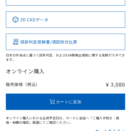
中国 RoHS表
※1 ※2
3D CADデータ
Pb
Hg
Cd
Cr(VI)
該非判定見解書/項目別対比表
X
O
O
O
日本の外為法に基づく該非判定、およびEAR再輸出規制に関する見解が入手でき
ます。
"対応済み"や非含有の記載がされた商品であっても、流通
在庫等で未対応品が混在する可能性があります。
オンライン購入
非含有品が必要な際は、弊社営業部門もしくは販売店へお
問い合わせください。
¥ 3,080
販売価格（税込）
この製品のRoHS/REACH対応状況ページへ
カートに追加
オンライン購入における出荷予定日は、カートに追加～「ご購入手続き：価
格・納期の確認」画面にてご確認ください。