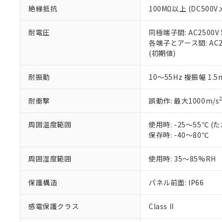
また、RoHS指
絶縁抵抗
100MΩ以上 (DC5
混在することから
既に当社にて対応
耐電圧
同極端子間: AC2500V
り割愛しておりま
各端子とアース間: AC250
(初期値)
耐振動
10～55Hz 複振幅 1.
耐衝撃
誤動作: 最大1000m/s
周囲温度範囲
使用時: -25～55℃
保存時: -40～80℃
周囲湿度範囲
使用時: 35～85%RH
保護構造
パネル前面: IP66
感電保護クラス
Class II