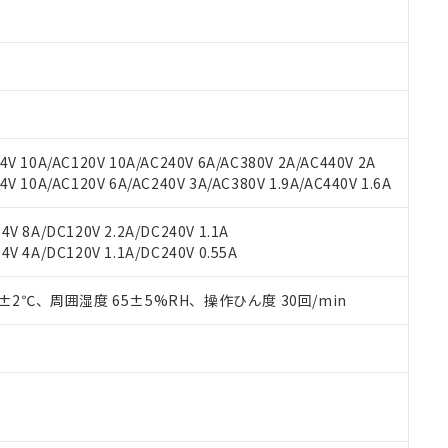
材料含有率が中国RoHSの基準値以下であることを示します。
材料含有率が中国RoHSの基準値を超えていることを示します。
、当社制御機器事業取扱商品の当社在庫状況および標準価格(税抜)
ら貴社製品のうち、外国為替および外国貿易法に定める商品（以下｢
質）：
す。当社販売部門へお問い合わせください。
 水銀(Hg) 1000ppm以下、 カドミウム(Cd) 100ppm以下、
たは国外への提供する場合は、日本国政府の輸出許可(または役務取
000ppm以下、ポリ臭化ビフェニル類(PBB) 1000ppm以下、ポリ臭化ジフェニルエーテル類(P
事業取扱商品の中には、本サービスの対象外となる商品もあること
手続きをとります。
キシル) (DEHP)(別名：DOP) 1000ppm以下、フタル酸ブチルベンジル（BBP） 100
(GB/T26572)：
以下、フタル酸ジイソブチル (DIBP) 1000ppm以下
び標準価格照会結果は、記載している更新日時点での社内データに
物を破棄する場合は、完全に破砕するなど、違法に輸出されないよ
(水銀) : 1000ppm、 Cd(カドミウム) : 100ppm、
業用監視および制御機器に対する適用除外項目は除く。
覧された時点での実際の在庫および標準価格とは異なる場合がある
1000ppm、 PBBs(ポリ臭化ビフェニル類) : 1000ppm、 PBDEs(ポリ臭化ジフェニルエーテル類
物質については閾値を超える意図的な使用がないことを確認しています。
上の在庫あり
 1000ppm、 DIBP(フタル酸ジイソブチル) : 1000ppm、 BBP(フタル酸ブチルベンジル) :
品を、核兵器、ミサイル、化学兵器、生物兵器またはその他武器並
チルヘキシル)) : 1000ppm
V 10A/AC120V 10A/AC240V 6A/AC380V 2A/AC440V 2A
況および標準価格はお客様のお取引先、またはお客様担当のオムロ
用いたしません。
 10A/AC120V 6A/AC240V 3A/AC380V 1.9A/AC440V 1.6A
ご相談ください。
は満たないが在庫あり
製品を第三者に販売する場合は、上記1、2および3の内容を当該第
機器販売店や当社販売拠点は「
販売ネットワーク
」をご確認くだ
販売先および販売に係わる関係者が違法に輸出するおそれがある場
用期限
び標準価格結果を当社の事前の承諾なく第三者に漏洩または開示し
え状況などにより、予定月が前後することがあります。
V 8A/DC120V 2.2A/DC240V 1.1A
(最新の在庫状況については、お客様のお取引先、またはお客様担当
V 4A/DC120V 1.1A/DC240V 0.55A
（10物質）のすべてが基準値以下であることを示します。
店・当社販売員にご確認ください)
能（部品リスト作成サービス）をご利用いただくには、I-Webメン
使用状況下において有害物質が外部に漏えいし、環境に深刻な影響を
あります。
0±2℃、周囲湿度 65±5%RH、操作ひん度 30回/min
機種、また在庫状況の情報を公開していない機種
ェブサイト上で当社にご登録された部品リストについて、当社およ
書ダウンロード
す。当社販売部門へお問い合わせください。
品・サービスに関するお客様との取引・商談に必要な範囲で利用す
合意する
キャンセル
書をダウンロードすることができます。
利用者とは、
"個人情報の共同利用に関して"
の「1.共同利用者の
します。
10物質）の非含有証明書
明書（当社基準）
日時点で非含有を証明するもので、過去に遡って非含有を証明するも