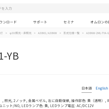
ウンロード
サポート
セミナ
オムロンの
示灯
>
φ30:照光・非照光
>
A30NS / A30NW
>
形式仕様一覧
>
A30NW-2ML-TYA-G
1-YB
日本語
English
 照光, 2ノッチ, 金属ベゼル, 左に自動復帰, 操作部色: 黄（透明）, IP
ニット/NO, LEDランプ色: 黄, LEDランプ電圧: AC/DC12V