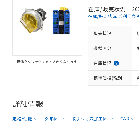
在庫/販売状況
20
在庫/販売状況 ご利用条
販売状況
機種区分
画像をクリックすると大きくなります
在庫状況
標準価格(税別)
詳細情報
定格/性能
外形図
取りつけ穴加工図
CAD