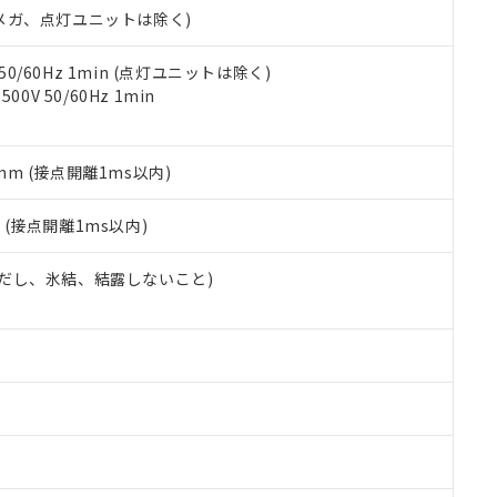
令のフタル酸エステル類４物質の対応では、対応完了までの期間は出
00Vメガ、点灯ユニットは除く)
備考欄に対応日を記載しておりました。
品への在庫切替を完了していることから、特段のことがない限り、20
 50/60Hz 1min (点灯ユニットは除く)
す。
0V 50/60Hz 1min
5mm (接点開離1ms以内)
2
(接点開離1ms以内)
 (ただし、氷結、結露しないこと)