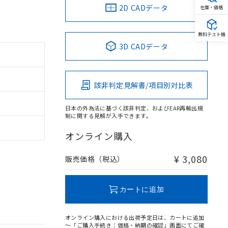
2D CADデータ
在庫・価格
無料テスト機
3D CADデータ
該非判定見解書/項目別対比表
日本の外為法に基づく該非判定、およびEAR再輸出規
制に関する見解が入手できます。
オンライン購入
¥ 3,080
販売価格（税込）
カートに追加
オンライン購入における出荷予定日は、カートに追加
～「ご購入手続き：価格・納期の確認」画面にてご確