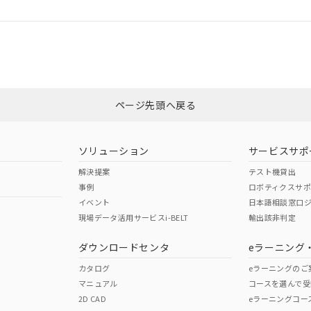
ログイン/会員登録
合状況については、「カスタマーサポートセンタ お客様相談室」または貴社
みください。
非含有証明書
※3
ページ先頭へ戻る
ダウンロードはこちら
ソリューション
サービスサポ
解決提案
テスト機貸出
事例
ロボティクスサ
イベント
日本語相談窓口
現場データ活用サービスi-BELT
輸出該非判定
I)
PBBs
PBDEs
DBP
ダウンロードセンタ
eラーニング
カタログ
eラーニングのご
マニュアル
コースを選んで受
O
O
O
2D CAD
eラーニングコー