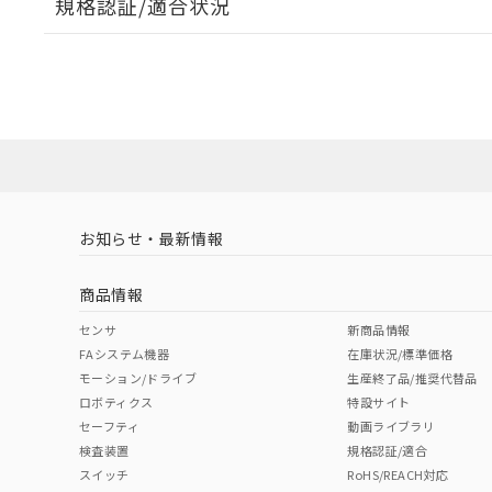
規格認証/適合状況
EU RoHS
注意事項・凡例
A30NW-2ML-TYA-G101-YBについての規格認証/適
業員または販売店にお問い合わせください。
ダウンロードデータをご利用いただく前に、以下を必ずお読
対応状況
対応予定月
※1
※2
ソフトウェアの使用条件
対応済み
お知らせ・最新情報
中国 RoHS
注意事項・凡例
商品情報
中国 RoHS表
※1 ※2
センサ
新商品情報
FAシステム機器
在庫状況/標準価格
Pb
Hg
Cd
Cr(V
モーション/ドライブ
生産終了品/推奨代替品
ロボティクス
特設サイト
セーフティ
動画ライブラリ
検査装置
規格認証/適合
X
O
O
O
スイッチ
RoHS/REACH対応