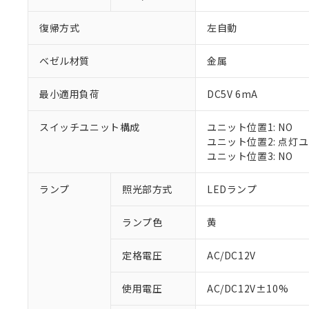
復帰方式
左自動
ベゼル材質
金属
最小適用負荷
DC5V 6mA
スイッチユニット構成
ユニット位置1: NO
ユニット位置2: 点灯
ユニット位置3: NO
※1 対応状況
ランプ
照光部方式
LEDランプ
対応済み：EU
ランプ色
黄
対応予定：EU R
対応予定なし：EU
定格電圧
AC/DC12V
調査・確認中：EU
ご利用条件
非該当品：ライセ
※1 中国RoHS
使用電圧
AC/DC12V±10%
仕入先様の事情に
があります。
以下の条件をお読