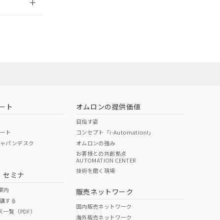
担当オムロン営
お問い合わせ
ート
オムロンの提供価値
目指す姿
ポート
コンセプト「i-Automation!」
ジャパンデスク
オムロンの強み
お客様との共創拠点
AUTOMATION CENTER
DIBP
BBP
DEHP
環境保護
技術を磨く現場
・セミナ
使用期限
案内
販売ネットワーク
講する
O
O
O
10
国内販売ネットワーク
ス一覧（PDF）
海外販売ネットワーク