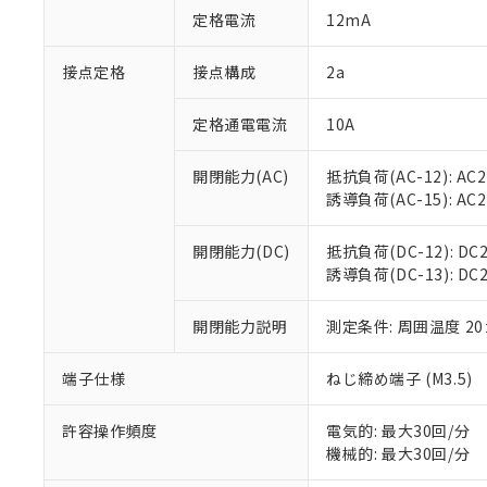
「○」：最大均質
定格電流
12mA
「×」：最大均質
本サービスは
当社は、これ
*EU RoHS指令（10物
「－」：未確認で
鉛(Pb) 1000ppm以下、
くものです。
う）を輸出ま
接点定格
接点構成
2a
記
説明
六価クロム(Cr(Ⅵ)) 1
当社制御機器
などの必要な
フタル酸ビス(2-エチルヘ
号
*中国RoHS10物質の基準値 
ル（DBP） 1000ppm
在庫状況およ
当社は規制貨
Pb(鉛) :1000ppm、 Hg
定格通電電流
10A
但し、RoHS指令で産
のであり、閲
ます。
Cr(Ⅵ)(六価クロム) : 
フタル酸エステル類の４
○
一定数以
DBP(フタル酸ジブチル) :
い。
当社は貴社製
DEHP(フタル酸ビス(2-エ
開閉能力(AC)
抵抗負荷(AC-12): AC24
正式な納期状
置等に一切使
誘導負荷(AC-15): AC24V
当社販売員に
※2 対応予定月
△
一定数に
当社は、貴社
オムロン制御
また当社は、
※2 環境保護使
在庫状況およ
部品在庫の切り替
たしません。
開閉能力(DC)
抵抗負荷(DC-12): DC24
－
在庫なし
す。
誘導負荷(DC-13): DC24
「ｅ」：有害物質
機器販売
マイパーツ機
「10」：通常の
ている必要が
味します。
開閉能力説明
測定条件: 周囲温度 2
空
受注生産
お客様が当ウ
※3 非含有証明
「－」：未確認で
白
が、当社の製
端子仕様
ねじ締め端子 (M3.5)
さい。
下記の非含有証明
※当社の共同
いる法人を指
許容操作頻度
電気的: 最大30回/分
EU RoHS指令（
機械的: 最大30回/分
51物質の非含有証
※本証明書は発行