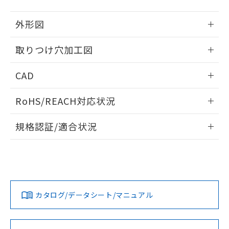
51物質の非含有証明書（当社基準）
の共同利用に関して"
の「1.共同利
※本証明書は発行日時点で非含有を証明す
用者の範囲」に記載されている法人を
外形図
るもので、過去に遡って非含有を証明する
指します。
ものではありません。
情報更新：2026/05/21
取りつけ穴加工図
また、RoHS指令のフタル酸エステル類４
物質の対応では、対応完了までの期間は出
情報更新：2026/05/21
荷製品に未対応品が混在することから備考
CAD
欄に対応日を記載しておりました。
既に当社にて対応品への在庫切替を完了
ログイン/会員登録いただくと、CADデータをダウンロー
RoHS/REACH対応状況
していることから、特段のことがない限
ドすることができます。
り、2022年1月12日より割愛しておりま
情報更新：2026/7/29
す。
規格認証/適合状況
ログイン/会員登録
EU RoHS
注意事項・凡例
A30NW-2ML-TYA-G002-YDについての規格認証/適合状況に
ついては、「カスタマーサポートセンタ お客様相談室」また
は貴社担当オムロン営業員または販売店にお問い合わせくだ
対応状況
対応予定月
※1
※2
さい。
ダウンロードデータをご利用いただく前に、以下を必ずお読
みください。
カタログ/データシート/マニュアル
対応済み
ソフトウェアの使用条件
お問い合わせ