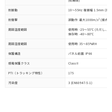
(初期値)
了承ください。
(PBDE) 1000ppm以下、フタル酸ビス(2-エチルヘキシ
○
一定数以上の在庫あり
ニル類) : 1000ppm、 PBDEs(ポリ臭化ジフェニルエーテ
当社は規制貨物を破棄する場合は、完
ル) (DEHP)(別名：DOP) 1000ppm以下、フタル酸ブチ
正式な納期状況および標準価格はお客
ル類) : 1000ppm、
ルベンジル（BBP） 1000ppm以下、フタル酸ジブチル
全に破砕するなど、違法に輸出されな
耐振動
DBP(フタル酸ジブチル) : 1000ppm、 DIBP(フタル酸ジ
10～55Hz 複振幅 1.5mm (接
様のお取引先、またはお客様担当のオ
（DBP） 1000ppm以下、フタル酸ジイソブチル
イソブチル) : 1000ppm、 BBP(フタル酸ブチルベンジ
△
一定数には満たないが在庫あり
いよう必要な手段を講じます。
ムロン制御機器販売店・当社販売員に
(DIBP) 1000ppm以下
ル) : 1000ppm、
2
耐衝撃
誤動作: 最大1000m/s
(接点開
当社は貴社製品を、核兵器、ミサイ
但し、RoHS指令で産業用監視および制御機器に対する
DEHP(フタル酸ビス(2-エチルヘキシル)) : 1000ppm
ご相談ください。
適用除外項目は除く。
ル、化学兵器、生物兵器またはその他
－
在庫なし(最新の在庫状況につ
オムロン制御機器販売店や当社販売拠
フタル酸エステル類の４物質については閾値を超える意
周囲温度範囲
使用時: -25～55℃ (ただし
武器並びにこれらの製造装置等に一切
いては、お客様のお取引先、ま
図的な使用がないことを確認しています。
点は「
販売ネットワーク
」をご確認
保存時: -40～80℃
※2 環境保護使用期限
使用いたしません。
たはお客様担当のオムロン制御
ください。
当社は、貴社製品を第三者に販売する
機器販売店・当社販売員にご確
在庫状況および標準価格結果を当社の
周囲湿度範囲
使用時: 35～85%RH
※2 対応予定月
「ｅ」：有害物質（10物質）のすべてが基
場合は、上記1、2および3の内容を当
認ください)
事前の承諾なく第三者に漏洩または開
準値以下であることを示します。
該第三者に通知します。また当社は、
示しないようお願いします。
保護構造
パネル前面: IP66
部品在庫の切り替え状況などにより、予定
「10」：通常の使用状況下において有害物
販売先および販売に係わる関係者が違
マイパーツ機能（部品リスト作成サー
空
受注生産機種、また在庫状況の
月が前後することがあります。
質が外部に漏えいし、環境に深刻な影響を
法に輸出するおそれがある場合は、取
感電保護クラス
Class II
ビス）をご利用いただくには、I-Web
白
情報を公開していない機種
及ぼさない年数を意味します。
り引きをいたしません。
メンバーズにご登録されている必要が
「－」：未確認です。当社販売部門へお問
PTI（トラッキング特性）
175
あります。
い合わせください。
お客様が当ウェブサイト上で当社にご
※3 非含有証明書ダウンロード
汚染度
3 (EN60947-5-1)
登録された部品リストについて、当社
および当社の共同利用者が、当社の製
下記の非含有証明書をダウンロードするこ
品・サービスに関するお客様との取
とができます。
合意する
キャンセル
引・商談に必要な範囲で利用すること
をご了承ください。
EU RoHS指令（10物質）の非含有証明書
※当社の共同利用者とは、
"個人情報