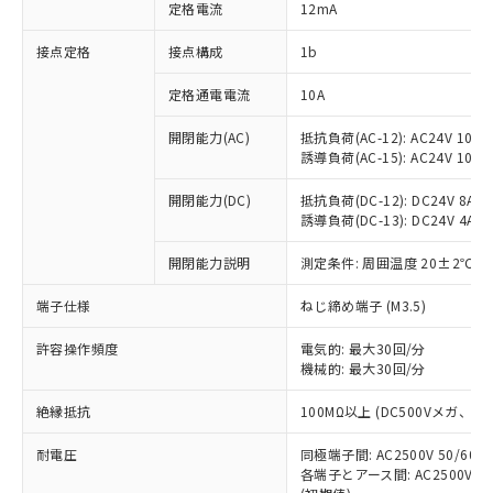
対応済み：EU RoHS指令（10物質）の
定格電流
12mA
非含有に対応した製品が提供可能な商品で
す。
接点定格
接点構成
1b
対応予定：EU RoHS指令（10物質）の非含
ご利用条件
有に対応した製品に切り替える予定のある
定格通電電流
10A
商品です。
開閉能力(AC)
抵抗負荷(AC-12): AC24V 10A/A
対応予定なし：EU RoHS指令（10物質）の
以下の条件をお読みいただき、同意のうえ
誘導負荷(AC-15): AC24V 10A/AC
非含有に非対応の商品で、対応品を出す予
ご利用ください。
定はありません。
開閉能力(DC)
抵抗負荷(DC-12): DC24V 8A/DC
調査・確認中：EU RoHS指令（10物質）の
本サービスは、当社制御機器事業取扱
誘導負荷(DC-13): DC24V 4A/DC
※1 中国RoHS○×表
非含有の対応状況を調査中または確認中の
商品の当社在庫状況および標準価格
商品です。
開閉能力説明
測定条件: 周囲温度 20±2℃、
(税抜)を提供させていただくもので
「○」：最大均質材料含有率が中国RoHSの
非該当品：ライセンス料など無形物で、有
す。
基準値以下であることを示します。
害物質有無と関係のない商品です。
端子仕様
ねじ締め端子 (M3.5)
当社制御機器事業取扱商品の中には、
「×」：最大均質材料含有率が中国RoHSの
仕入先様の事情により、非含有部品として
本サービスの対象外となる商品もある
基準値を超えていることを示します。
いたものが、含有品と判明した場合などや
許容操作頻度
電気的: 最大30回/分
当社は、これら貴社製品のうち、外国
ことをご了承ください。
「－」：未確認です。当社販売部門へお問
機械的: 最大30回/分
むを得ず変更することがあります。
為替および外国貿易法に定める商品
在庫状況および標準価格照会結果は、
い合わせください。
（以下｢規制貨物等」という）を輸出
記載している更新日時点での社内デー
絶縁抵抗
100MΩ以上 (DC500Vメガ、
*EU RoHS指令（10物質）：
または国外への提供する場合は、日本
記
タに基づき作成されるものであり、閲
説明
鉛(Pb) 1000ppm以下、 水銀(Hg) 1000ppm以下、 カド
*中国RoHS10物質の基準値 (GB/T26572)：
国政府の輸出許可(または役務取引許
号
覧された時点での実際の在庫および標
ミウム(Cd) 100ppm以下、
耐電圧
Pb(鉛) :1000ppm、 Hg(水銀) : 1000ppm、 Cd(カドミウ
同極端子間: AC2500V 50/60
可)を取得するなどの必要な手続きを
六価クロム(Cr(Ⅵ)) 1000ppm以下、ポリ臭化ビフェニル
ム) : 100ppm、
準価格とは異なる場合があることをご
各端子とアース間: AC2500V 50/
類(PBB) 1000ppm以下、ポリ臭化ジフェニルエーテル類
Cr(Ⅵ)(六価クロム) : 1000ppm、 PBBs(ポリ臭化ビフェ
とります。