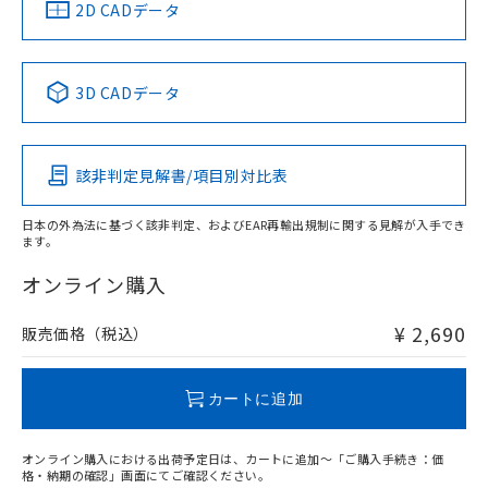
中国 RoHS
注意事項・凡例
2D CADデータ
中国 RoHS表
※1 ※2
3D CADデータ
Pb
Hg
Cd
Cr(VI)
該非判定見解書/項目別対比表
O
O
O
O
日本の外為法に基づく該非判定、およびEAR再輸出規制に関する見解が入手でき
ます。
"対応済み"や非含有の記載がされた商品であっても、流通
在庫等で未対応品が混在する可能性があります。
オンライン購入
非含有品が必要な際は、弊社営業部門もしくは販売店へお
問い合わせください。
¥ 2,690
販売価格（税込）
この製品のRoHS/REACH対応状況ページへ
カートに追加
オンライン購入における出荷予定日は、カートに追加～「ご購入手続き：価
格・納期の確認」画面にてご確認ください。