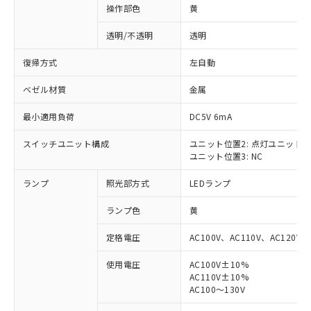
操作部色
黄
透明/不透明
透明
復帰方式
左自動
ベゼル材質
金属
最小適用負荷
DC5V 6mA
スイッチユニット構成
ユニット位置2: 点灯ユニット
ユニット位置3: NC
ランプ
照光部方式
LEDランプ
ランプ色
黄
定格電圧
AC100V、AC110V、AC120V
使用電圧
AC100V±10%
AC110V±10%
※1 対応状況
AC100～130V