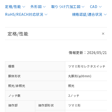
定格/性能
外形図
取りつけ穴加工図
CAD
RoHS/REACH対応状況
規格認証/適合状況
定格/性能
情報更新：2026/05/21
種類
ツマミ形セレクタスイッチ
胴体形状
丸胴形(φ30mm)
照光/非照光
照光
ノッチ数
2ノッチ
操作部
操作部形状
ツマミ形